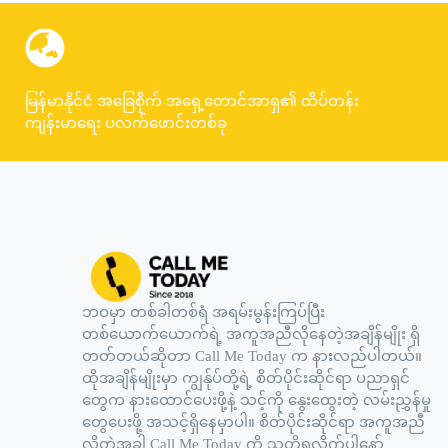
မြန်မာနိုင်ငံ အခြေစိုက် အရှေ့တောင်အာရှ၏ ထိပ်တန်း
ကျန်းမာရေး ပလက်ဖောင်းတစ်ခု
ဘဝမှာ တစ်ခါတစ်ရံ အရမ်းမွန်းကြပ်ပြီး
တစ်ယောက်ယောက်ရဲ့ အကူအညီလိုနေတဲ့အချိန်မျိုး ရှိ
တတ်တယ်ဆိုတာ Call Me Today က နားလည်ပါတယ်။
ထိုအချိန်မျိုးမှာ ကျွန်ုပ်တို့ရဲ့ စိတ်ပိုင်းဆိုင်ရာ ပညာရှင်
တွေက နားထောင်ပေးဖို့နဲ့ သင့်ကို နွေးထွေးတဲ့ လမ်းညွှန်မှု
တွေပေးဖို့ အသင့်ရှိနေမှာပါ။ စိတ်ပိုင်းဆိုင်ရာ အကူအညီ
လိုတဲ့အခါ Call Me Today ကို သတိရလိုက်ပါနော်