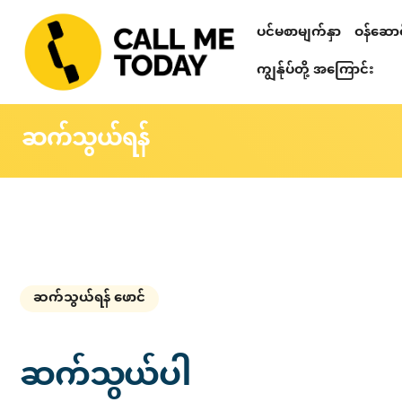
ပင်မစာမျက်နှာ
ဝန်ဆောင်
Relationshi
စိတ်ဒဏ်ရာ ကု
တယ်လီဂရမ် စာပ
သင်တန်းများ၊ ဟောပြောပွဲများ၊ 
စိတ်ပညာဆိုင်ရာ စစ်ဆေးခြင်း
ကျွန်ုပ်တို့ အကြောင်း
ဆက်သွယ်ရန်
ဆက်သွယ်ရန် ဖောင်
ဆက်သွယ်ပါ