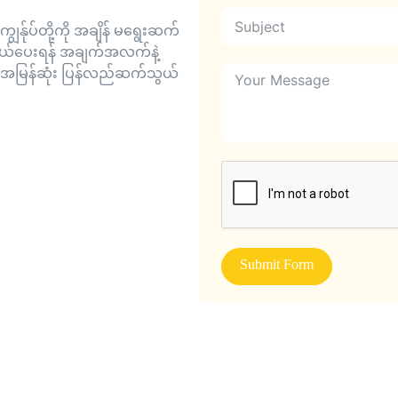
ွန်ုပ်တို့ကို အချိန် မရွေးဆက်
သွယ်ပေးရန် အချက်အလက်နဲ့
က အမြန်ဆုံး ပြန်လည်ဆက်သွယ်
Submit Form