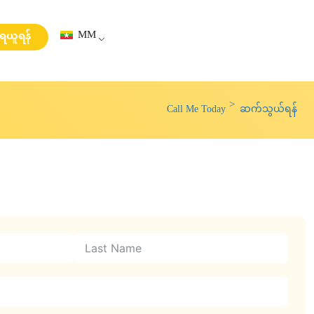
MM
းရယူရန်
Call Me Today
ဆက်သွယ်ရန်