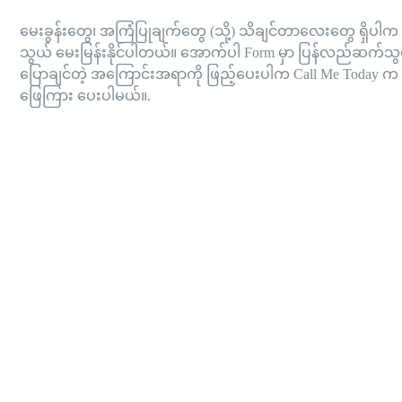
မေးခွန်းတွေ၊ အကြံပြုချက်တွေ (သို့) သိချင်တာလေးတွေ ရှိပါက ကျ
သွယ် မေးမြန်းနိုင်ပါတယ်။ အောက်ပါ Form မှာ ပြန်လည်ဆက်
ပြောချင်တဲ့ အကြောင်းအရာကို ဖြည့်ပေးပါက Call Me Today 
ဖြေကြား ပေးပါမယ်။.