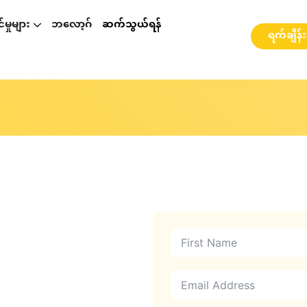
မှုများ
ဘလော့ဂ်
ဆက်သွယ်ရန်
ရက်ချိန်
p နှင့်ပတ်သတ်၍ဆွေးနွေးခြင်း
စားဆွေးနွေးခြင်း
ို့ ဆွေးနွေးခြင်း
webinarများ နှင့် အလုပ်ရုံဆွေးနွေးပွဲများ