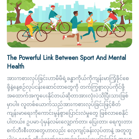
The Powerful Link Between Sport And Mental
Health
အားကစားလုပ်ခြင်းဟာမိမိရဲ့ခန္ဓာကိုယ်ကိုကျန်းမာကြံ့ခိုင်စေ
ဖို့နဲ့နေ့စဉ်လုပ်ငန်းဆောင်တာတွေကို တက်ကြွစွာလုပ်ကိုင်ဖို့
အထောက်အကူပေးနိုင်တယ်ဆိုတာအားလုံးပဲသိပြီးသားဖြစ်
မှာပါ။ လူတစ်ယောက်သည်အားကစားလုပ်ခြင်းဖြင့်စိတ်
ကျန်းမာရေးကိုကောင်းမွန်စွာပြောင်းလဲမှုတွေ ဖြစ်လာစေနိုင်
ပါတယ်။ ဥပမာ-ပုံမှန်လမ်းလျှောက်တာ၊ ပြေးတာ၊ ရေကူးတာ၊
စက်ဘီးစီးတာတွေဟာလည်း လေ့ကျင့်ခန်းလုပ်တာနဲ့ အတူတူ