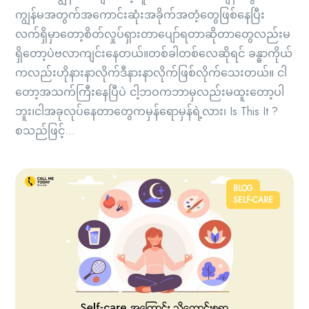
ကျွန်မအတွက်အကောင်းဆုံးအခိုက်အတံ့တွေဖြစ်နေပြီး
လက်ရှိမှာတော့စိတ်လှုပ်ရှားတာပျော်ရတာဆိုတာတွေလည်းမ
ရှိတော့ပဲဗလာကျင်းနေတယ်။တစ်ခါတစ်လေဆိုရင် ခန္ဓာကိုယ်
ကလည်းဟိုနားနာလိုက်ဒီနားနာလိုက်ဖြစ်လိုက်သေးတယ်။ ငါ
တော့အသက်ကြီးနေပြီပဲ ငါ့ဘဝကဘာမှလည်းမထူးတော့ပါ
ဘူး၊ငါအခုလုပ်နေတာတွေကမှန်ရောမှန်ရဲ့လား၊ Is This It ?
စသည်ဖြင့်...
BLOG
SELF-CARE