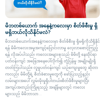
မိဘတစ်ယောက် အနေနဲ့ကလေးမှာ စိတ်ဖိစီးမှု ရှိ
မရှိဘယ်လိုသိနိုင်မလဲ?
မိဘတစ်ယောက်အနေနဲ့ကလေးမှာ စိတ်ဖိစီးမှု ရှိမရှိကိုသိရှိနိုင်
ရန် မိမိကလေးအမူအကျင့်ပြောင်းလာမှု လေ့လာစောင့်ကြည့်
ရန် လိုအပ်ပါသည်၊ ကလေးအများစုသည် မိမိတို့ နေထိုင်ရာ
ပတ်ဝန်းကျင် အခြေအနေပေါ်လိုက်၍ တုံ့ပြန်မှု အမျိုးမျိုးရှိ
တတ်ကြပါသည်။ လူမှုပတ်ဝန်းကျင် ယဉ်ကျေးမှုတွေ ဆိုတာ
ကလည်း မိမိတို့ရဲ့ စိတ်ခံစားမှုတွေကို ဖော်ပြသည့်နည်း
လမ်းများအပေါ် လွှမ်းမိုးမှုရှိပါတယ်။စိတ်ဖိစီးမှုများပြီး
အကျပ်အတည်းကြုံရသည့် အချိန်များတွင် ကလေး
များသည် မိမိဘာသာ...