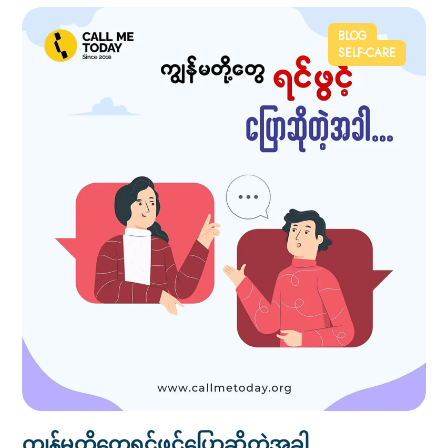
BLOG
SELF-CARE
ကျွန်မတို့တွေရင်ဖွင့်ပြောဆိုတဲ့အခါ ….