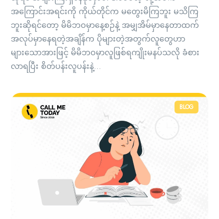
အကြောင်းအရင်းကို ကိုယ်တိုင်က မတွေးမိကြဘူး မသိကြ
ဘူးဆိုရင်တော့ မိမိဘဝမှာနေ့စဉ်နဲ့ အမျှအိမ်မှာနေတာထက်
အလုပ်မှာနေရတဲ့အချိန်က ပိုများတဲ့အတွက်လူတွေဟာ
များသောအားဖြင့် မိမိဘဝမှာလူဖြစ်ရကျိုးမနပ်သလို ခံစား
လာရပြီး စိတ်ပန်းလူပန်းနဲ့...
BLOG