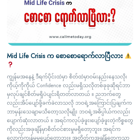
Mid Life Crisis က စောစောရောက်လာပြီလား
ကျွန်မအနေနဲ့ ဒီရက်ပိုင်းထဲမှာ စိတ်ထဲမှာဝမ်းနည်းနေသလို၊
ကိုယ့်ကိုကိုယ် Confidence လည်းမရှိသလိုတစ်ခုခုဆိုရင်ဘာ
မှလုပ်ချင်စိတ်မရှိပဲပျင်းရိတတ်လာတယ် ။ ညဘက်တွေ
လည်းအိပ်ပျော်ဖို့ခက်ခဲလာသလို ဘဝရဲ့အကြောင်းပြချက်က
ဘာမှန်းသေချာမသိတော့သလိုမျိုး ဘဝရဲ့အဓိပ္ပါယ်ကလည်း
ပျောက်ဆုံးလာတယ် ။ အရင်ကလုပ်ခဲ့ဖူး၊ပျော်ခဲ့ဖူးတဲ့ကိစ္စတွေ
ကိုလည်းအခုချိန်မှာစိတ်ဝင်စားမှုမရှိတော့ဘူး။ အရင်က
လောက်ကျွန်မမပျော်တော့ဘူး။ အတိတ်ကအချိန်တွေကသာ