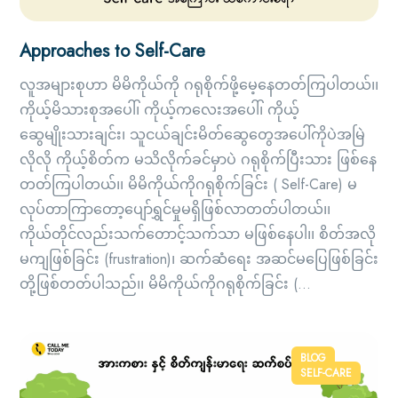
Approaches to Self-Care
လူအများစုဟာ မိမိကိုယ်ကို ဂရုစိုက်ဖို့မေ့နေတတ်ကြပါတယ်၊၊
ကိုယ့်မိသားစုအပေါ်၊ ကိုယ့်ကလေးအပေါ်၊ ကိုယ့်
ဆွေမျိုးသားချင်း၊ သူငယ်ချင်းမိတ်ဆွေတွေအပေါ်ကိုပဲအမြဲ
လိုလို ကိုယ့်စိတ်က မသိလိုက်ခင်မှာပဲ ဂရုစိုက်ပြီးသား ဖြစ်နေ
တတ်ကြပါတယ်၊၊ မိမိကိုယ်ကိုဂရုစိုက်ခြင်း ( Self-Care) မ
လုပ်တာကြာတော့ပျော်ရွှင်မှုမရှိဖြစ်လာတတ်ပါတယ်၊၊
ကိုယ်တိုင်လည်းသက်တောင့်သက်သာ မဖြစ်နေပါ၊၊ စိတ်အလို
မကျဖြစ်ခြင်း (frustration)၊ ဆက်ဆံရေး အဆင်မပြေဖြစ်ခြင်း
တို့ဖြစ်တတ်ပါသည်၊၊ မိမိကိုယ်ကိုဂရုစိုက်ခြင်း (...
BLOG
SELF-CARE