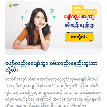
BLOG
WORK-RELATED
ပျော်လည်းမပျော်ဘူး၊ ဝမ်းလည်းမနည်းဘူးဘာ
လို့လဲ။
လက်ရှိအလုပ်ထဲမှာ ရောက်နေတဲ့လူတိုင်းကိုမေးချင်ပါတယ်
“အလုပ်ထဲမှာ ပျော်ကြရဲ့လား?” မပျော်ဘူးလို့ ဖြေခဲ့မယ်ဆို
ရင်တော့ ဘာကြောင့်မပျော်တာလဲလို့ မေးချင်ပါတယ်။အလုပ်
ထဲမှာ မပျော်နိုင်တဲ့ အကြောင်းအရင်းတွေကတော့ ပြောရမယ်
ဆိုရင် အများကြီးရှိနေနိုင်မှာပါ ဒါပေမယ့် လို့အဓိက