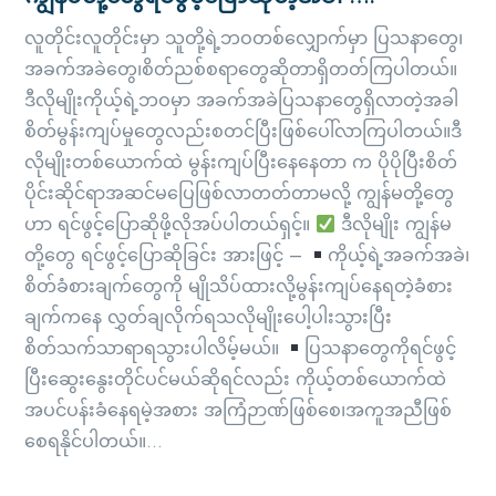
လူတိုင်းလူတိုင်းမှာ သူတို့ရဲ့ဘဝတစ်လျှောက်မှာ ပြသနာတွေ၊
အခက်အခဲတွေ၊စိတ်ညစ်စရာတွေဆိုတာရှိတတ်ကြပါတယ်။
ဒီလိုမျိုးကိုယ့်ရဲ့ဘဝမှာ အခက်အခဲပြသနာတွေရှိလာတဲ့အခါ
စိတ်မွန်းကျပ်မှုတွေလည်းစတင်ပြီးဖြစ်ပေါ်လာကြပါတယ်။ဒီ
လိုမျိုးတစ်ယောက်ထဲ မွန်းကျပ်ပြီးနေနေတာ က ပိုပိုပြီးစိတ်
ပိုင်းဆိုင်ရာအဆင်မပြေဖြစ်လာတတ်တာမလို့ ကျွန်မတို့တွေ
ဟာ ရင်ဖွင့်ပြောဆိုဖို့လိုအပ်ပါတယ်ရှင့်။
ဒီလိုမျိုး ကျွန်မ
တို့တွေ ရင်ဖွင့်ပြောဆိုခြင်း အားဖြင့် –
ကိုယ့်ရဲ့အခက်အခဲ၊
စိတ်ခံစားချက်တွေကို မျိုသိပ်ထားလို့မွန်းကျပ်နေရတဲ့ခံစား
ချက်ကနေ လွှတ်ချလိုက်ရသလိုမျိုးပေါ့ပါးသွားပြီး
စိတ်သက်သာရာရသွားပါလိမ့်မယ်။
ပြသနာတွေကိုရင်ဖွင့်
ပြီးဆွေးနွေးတိုင်ပင်မယ်ဆိုရင်လည်း ကိုယ့်တစ်ယောက်ထဲ
အပင်ပန်းခံနေရမဲ့အစား အကြံဉာဏ်ဖြစ်စေ၊အကူအညီဖြစ်
စေရနိုင်ပါတယ်။...