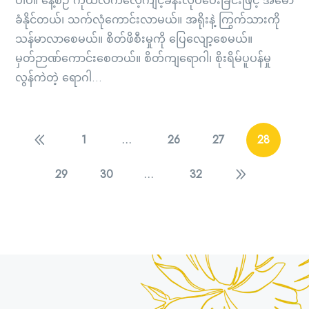
ပါပဲ။ နေ့စဉ် ကိုယ်လက်လေ့ကျင့်ခန်းလုပ်ပေးခြင်းဖြင့် အမော
ခံနိုင်တယ်၊ သက်လုံကောင်းလာမယ်။ အရိုးနဲ့ ကြွက်သားကို
သန်မာလာစေမယ်။ စိတ်ဖိစီးမှုကို ပြေလျော့စေမယ်။
မှတ်ဉာဏ်ကောင်းစေတယ်။ စိတ်ကျရောဂါ၊ စိုးရိမ်ပူပန်မှု
လွန်ကဲတဲ့ ရောဂါ...
1
…
26
27
28
29
30
…
32