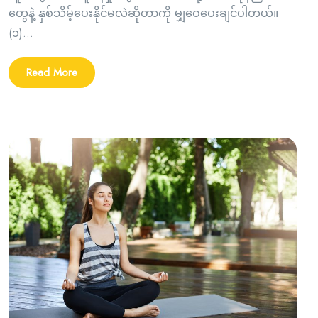
တွေနဲ့ နှစ်သိမ့်ပေးနိုင်မလဲဆိုတာကို မျှဝေပေးချင်ပါတယ်။
(၁)...
Read More