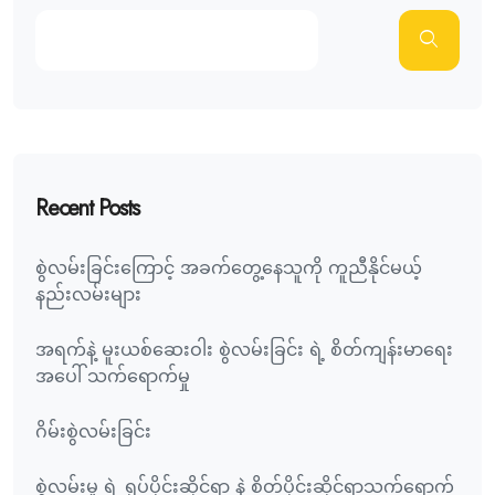
Recent Posts
စွဲလမ်းခြင်းကြောင့် အခက်တွေ့နေသူကို ကူညီနိုင်မယ့်
နည်းလမ်းများ
အရက်နဲ့ မူးယစ်ဆေးဝါး စွဲလမ်းခြင်း ရဲ့ စိတ်ကျန်းမာရေး
အပေါ် သက်ရောက်မှု
ဂိမ်းစွဲလမ်းခြင်း
စွဲလမ်းမှု ရဲ့ ရုပ်ပိုင်းဆိုင်ရာ နဲ့ စိတ်ပိုင်းဆိုင်ရာသက်ရောက်