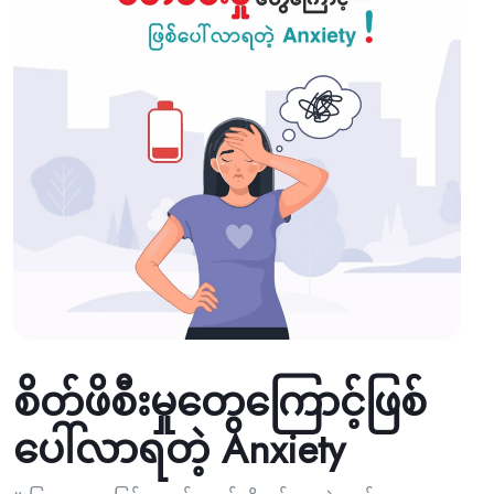
စိတ်ဖိစီးမှုတွေကြောင့်ဖြစ်
ပေါ်လာရတဲ့ Anxiety