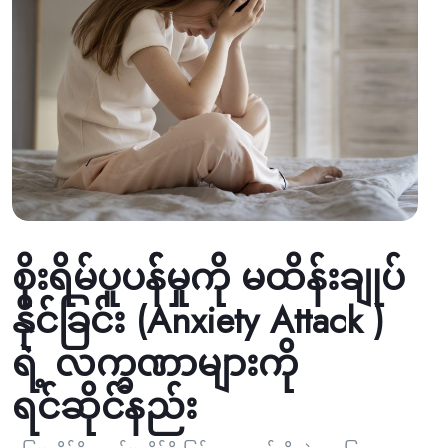
စိုးရိမ်ပူပန််မှုကို မထိန်းချုပ်
နိုင်ခြင်း (Anxiety Attack )
ရဲ့ လက္ခဏာများကို
ရင်ဆိုင်နည်း