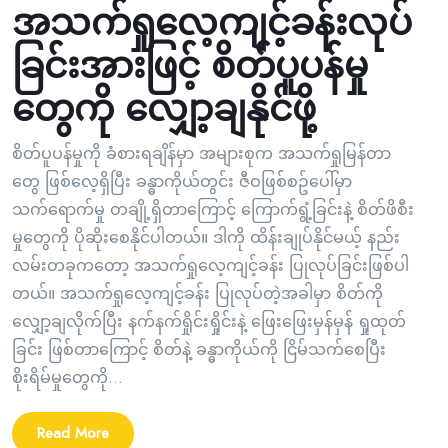
အသက်ရှုလေ့ကျင့်ခန်းလုပ်
ခြင်းအားဖြင့် စိတ်ပူပန်မှု
တွေကို လျှော့ချနိုင်ဖို့
စိတ်ပူပန်မှုကို ခံစားရချိန်မှာ အများစုက အသက်ရှုမြန်တာ
တွေ ဖြစ်လေ့ရှိပြီး ခန္ဓာကိုယ်တွင်း ဇီဝဖြစ်စဥ်ပေါ်မှာ
သက်ရောက်မှု တချို့ရှိတာကြောင့် ကြောက်ရွံ့ခြင်းနဲ့ စိတ်ဖိစီး
မှုတွေကို ပိုဆိုးစေနိုင်ပါတယ်။ ဒါကို ထိန်းချုပ်နိုင်မယ့် နည်း
လမ်းတခုကတော့ အသက်ရှုလေ့ကျင့်ခန်း ပြုလုပ်ခြင်းဖြစ်ပါ
တယ်။ အသက်ရှုလေ့ကျင့်ခန်း ပြုလုပ်တဲ့အခါမှာ စိတ်ကို
လျှော့ချလိုက်ပြီး နက်နက်ရှိုင်းရှိုင်းနဲ့ ဖြေးဖြေးမှန်မှန် ရှုထုတ်
ခြင်း ဖြစ်တာကြောင့် စိတ်နဲ့ ခန္ဓာကိုယ်ကို ငြိမ်သက်စေပြီး
စိုးရိမ်မှုတွေကို...
Read More