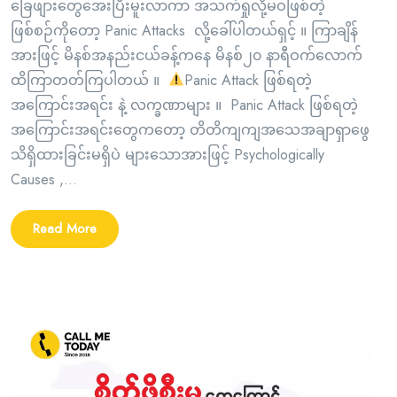
ခြေဖျားတွေအေးပြီးမူးလာကာ အသက်ရှုလို့မဝဖြစ်တဲ့
ဖြစ်စဉ်ကိုတော့ Panic Attacks လို့ခေါ်ပါတယ်ရှင့် ။ ကြာချိန်
အားဖြင့် မိနစ်အနည်းငယ်ခန့်ကနေ မိနစ်၂၀ နာရီဝက်လောက်
ထိကြာတတ်ကြပါတယ် ။
Panic Attack ဖြစ်ရတဲ့
အကြောင်းအရင်း နဲ့ လက္ခဏာများ ။ Panic Attack ဖြစ်ရတဲ့
အကြောင်းအရင်းတွေကတော့ တိတိကျကျအသေအချာရှာဖွေ
သိရှိထားခြင်းမရှိပဲ များသောအားဖြင့် Psychologically
Causes ,...
Read More