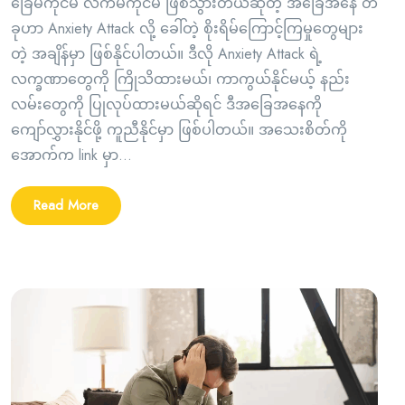
ခြေမကိုင်မိ လက်မကိုင်မိ ဖြစ်သွားတယ်ဆိုတဲ့ အခြေအနေ တ
ခုဟာ Anxiety Attack လို့ ခေါ်တဲ့ စိုးရိမ်ကြောင့်ကြမှုတွေများ
တဲ့ အချိန်မှာ ဖြစ်နိုင်ပါတယ်။ ဒီလို Anxiety Attack ရဲ့
လက္ခဏာတွေကို ကြိုသိထားမယ်၊ ကာကွယ်နိုင်မယ့် နည်း
လမ်းတွေကို ပြုလုပ်ထားမယ်ဆိုရင် ဒီအခြေအနေကို
ကျော်လွှားနိုင်ဖို့ ကူညီနိုင်မှာ ဖြစ်ပါတယ်။ အသေးစိတ်ကို
အောက်က link မှာ...
Read More