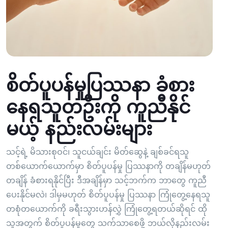
စိတ်ပူပန်မှုပြဿနာ ခံစား
နေရသူတဦးကို ကူညီနိုင်
မယ့် နည်းလမ်းများ
သင့်ရဲ့ မိသားစုဝင်၊ သူငယ်ချင်း မိတ်ဆွေနဲ့ ချစ်ခင်ရသူ
တစ်ယောက်ယောက်မှာ စိတ်ပူပန်မှု ပြဿနာကို တချိန်မဟုတ်
တချိန် ခံစားရနိုင်ပြီး ဒီအချိန်မှာ သင့်ဘက်က ဘာတွေ ကူညီ
ပေးနိုင်မလဲ၊ ဒါမှမဟုတ် စိတ်ပူပန်မှု ပြဿနာ ကြုံတွေ့နေရသူ
တစုံတယောက်ကို ခရီးသွားဟန်လွှဲ ကြုံတွေ့ရတယ်ဆိုရင် ထို
သူအတွက် စိတ်ပူပန်မှုတွေ သက်သာစေဖို့ ဘယ်လိုနည်းလမ်း