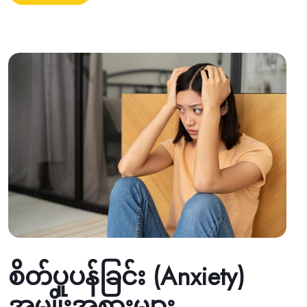
စိတ်ပူပန်ခြင်း (Anxiety)
အမျိုးအစားများ