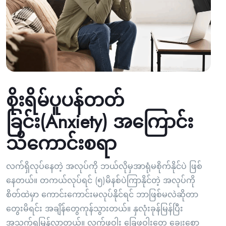
စိုးရိမ်ပူပန်တတ်
ခြင်း(Anxiety) အကြောင်း
သိကောင်းစရာ
လက်ရှိလုပ်နေတဲ့ အလုပ်ကို ဘယ်လိုမှအာရုံမစိုက်နိုင်ပဲ ဖြစ်
နေတယ်။ တကယ်လုပ်ရင် (၅)မိနစ်ပဲကြာနိုင်တဲ့ အလုပ်ကို
စိတ်ထဲမှာ ကောင်းကောင်းမလုပ်နိုင်ရင် ဘာဖြစ်မလဲဆိုတာ
တွေးမိရင်း အချိန်တွေကုန်သွားတယ်။ နှလုံးခုန်မြန်ပြီး
အသက်ရှူမြန်လာတယ်။ လက်ဖဝါး ခြေဖဝါးတွေ ချွေးစော