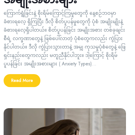
ကြောက်ရွံခြင်းနဲ့ စိုးရိမ်ကြောင့်ကြမှုတွေကို နေ့စဉ်ဘဝမှာ
ခံစားရလေ့ ရှိကြပြီး ဒီလို စိတ်ပူပန်မှုတွေကို ပုံစံ အမျိုးမျိုးနဲ့
ခံစားရလေ့ရှိပါတယ်။ စိတ်ပူပန်ခြင်း အမျိုးအစား တစ်ခုချင်း
စီရဲ့ လက္ခဏာတွေနဲ့ ဖြစ်ပေါ်လာတဲ့ ပုံစံတွေကလည်း ကွဲပြား
နိုင်ပါတယ်။ ဒီလို ကွဲပြားသွားတာနဲ့ အမျှ ကုသမှုပုံစံတွေနဲ့ ဖြေ
ရှင်းနည်းတွေကလည်း မတူညီနိုင်ပါဘူး။ ဒါ့ကြောင့် စိုးရိမ်
ပူပန်ခြင်း အမျိုးအစားများ ( Anxiety Types)...
Read More