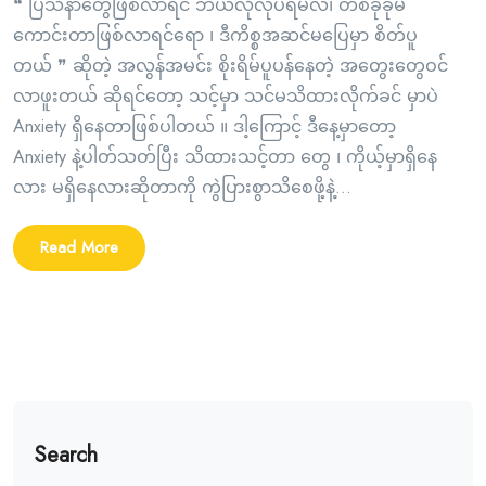
❝ ပြသနာတွေဖြစ်လာရင် ဘယ်လိုလုပ်ရမလဲ၊ တစ်ခုခုမ
ကောင်းတာဖြစ်လာရင်ရော ၊ ဒီကိစ္စအဆင်မပြေမှာ စိတ်ပူ
တယ် ❞ ဆိုတဲ့ အလွန်အမင်း စိုးရိမ်ပူပန်နေတဲ့ အတွေးတွေဝင်
လာဖူးတယ် ဆိုရင်တော့ သင့်မှာ သင်မသိထားလိုက်ခင် မှာပဲ
Anxiety ရှိနေတာဖြစ်ပါတယ် ။ ဒါ့ကြောင့် ဒီနေ့မှာတော့
Anxiety နဲ့ပါတ်သတ်ပြီး သိထားသင့်တာ တွေ ၊ ကိုယ့်မှာရှိနေ
လား မရှိနေလားဆိုတာကို ကွဲပြားစွာသိစေဖို့နဲ့...
Read More
Search