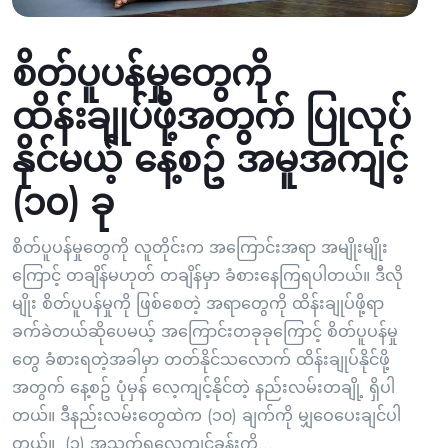
စိတ်ပူပန်မှုတွေကို
ထိန်းချုပ်ဖို့အတွက် ပြုလုပ်
နိုင်မယ့် နေ့စဥ် အမူအကျင့်
(၁၀) ခု
စိတ်ပူပန်မှုတွေကို လူတိုင်းက အကြောင်းအရာ အမျိုးမျိုး
ကြောင့် တချိန်မဟုတ် တချိန်မှာ ခံစားနေကြရပါတယ်။ ဒီလို
မျိုး စိတ်ပူပန်မှုကို ဖြစ်စေတဲ့ အရာတွေကို ထိန်းချုပ်ဖို့ရာ
ခက်ခဲတယ်ဆိုပေမယ့် အကြောင်းတခုခုကြောင့် စိတ်ပူပန်မှု
တွေ ခံစားရတဲ့အခါမှာ တတ်နိုင်သလောက် ထိန်းချုပ်နိုင်ဖို့
အတွက် နေ့စဥ် ပုံမှန် လေ့ကျင့်နိုင်တဲ့ နည်းလမ်းတချို့ ရှိပါ
တယ်။ ဒီနည်းလမ်းတွေထဲက (၁၀) ချက်ကို မျှဝေပေးချင်ပါ
တယ်။ (၁) အသက်ရှုလေ့ကျင့်ခန်းကို...