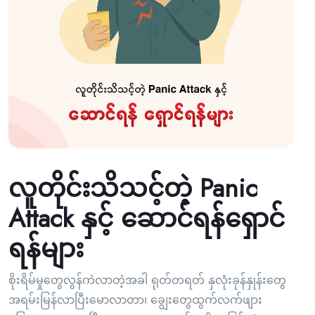
လူတိုင်းသိသင့်တဲ့ Panic
Attack နှင့် ဆောင်ရန်ရှောင်
ရန်များ
စိုးရိမ်မှုတွေလွန်ကဲလာတဲ့အခါ ရုတ်တရတ် နှလုံးခုန်နှုန်းတွေ
အရမ်းမြန်လာပြီးမောလာတာ၊ ချွေးတွေထွက်လက်ဖျား