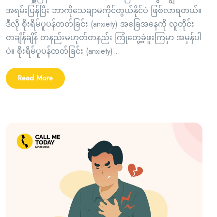
အရမ်းပြန်ပြီး ဘာကိုသေချာမကိုင်တွယ်နိုင်ပဲ ဖြစ်လာရတယ်။
ဒီလို စိုးရိမ်ပူပန်တတ်ခြင်း (anxiety) အခြေအနေကို လူတိုင်း
တချိန်ချိန် တနည်းမဟုတ်တနည်း ကြုံတွေ့ခဲ့ဖူးကြမှာ အမှန်ပါ
ပဲ။ စိုးရိမ်ပူပန်တတ်ခြင်း (anxiety)...
Read More