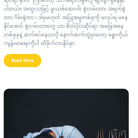
ဆိုင်ရာ မှာပါ ကြီးမားတဲ့ သက်ရောက်မှုတွေ များစွာ ရှိနေနိုင်
ပါတယ်။ အထူးသဖြင့် မူးယစ်ဆေးဝါး စွဲလမ်းတာ၊ အရက်စွဲ
တာ၊ ဂိမ်းစွဲတာ ၊ ဒါမှမဟုတ် အပြုအမူတစ်ခုကို မလုပ်ရ မနေ
နိုင်အောင် စွဲလမ်းတာတွေ ဟာ စိတ်ပိုင်းဆိုင်ရာ အခြေအနေ
တစ်ခုခုနဲ့ ဆက်စပ်နေသလို နောက်ဆက်တွဲမှာတော့ ခန္ဓာကိုယ်
ကျန်းမာရေးကိုပါ ထိခိုက်လာနိုင်မှာ...
Read More