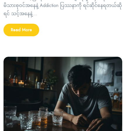
မိသားစုဝင်အနေနဲ့ Addiction ပြဿနာကို ရင်ဆိုင်နေရတယ်ဆို
ရင် သင့်အနေနဲ့...
Read More