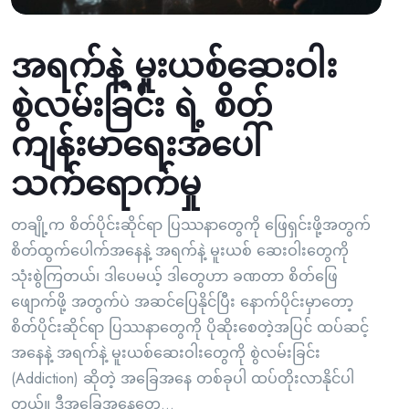
အရက်နဲ့ မူးယစ်ဆေးဝါး
စွဲလမ်းခြင်း ရဲ့ စိတ်
ကျန်းမာရေးအပေါ်
သက်ရောက်မှု
တချို့က စိတ်ပိုင်းဆိုင်ရာ ပြဿနာတွေကို ဖြေရှင်းဖို့အတွက်
စိတ်ထွက်ပေါက်အနေနဲ့ အရက်နဲ့ မူးယစ် ဆေးဝါးတွေကို
သုံးစွဲကြတယ်၊ ဒါပေမယ့် ဒါတွေဟာ ခဏတာ စိတ်ဖြေ
ဖျောက်ဖို့ အတွက်ပဲ အဆင်ပြေနိုင်ပြီး နောက်ပိုင်းမှာတော့
စိတ်ပိုင်းဆိုင်ရာ ပြဿနာတွေကို ပိုဆိုးစေတဲ့အပြင် ထပ်ဆင့်
အနေနဲ့ အရက်နဲ့ မူးယစ်ဆေးဝါးတွေကို စွဲလမ်းခြင်း
(Addiction) ဆိုတဲ့ အခြေအနေ တစ်ခုပါ ထပ်တိုးလာနိုင်ပါ
တယ်။ ဒီအခြေအနေတွေ...