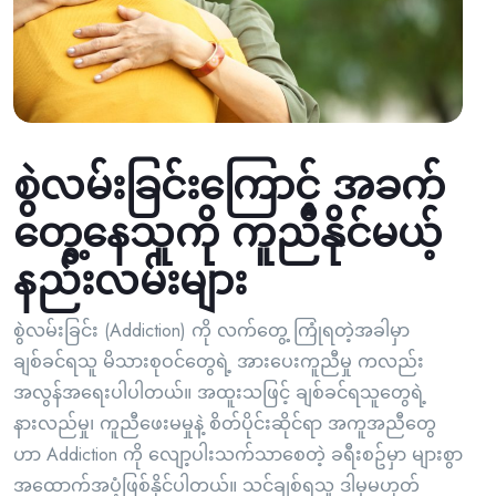
စွဲလမ်းခြင်းကြောင့် အခက်
တွေ့နေသူကို ကူညီနိုင်မယ့်
နည်းလမ်းများ
စွဲလမ်းခြင်း (Addiction) ကို လက်တွေ့ ကြုံရတဲ့အခါမှာ
ချစ်ခင်ရသူ မိသားစုဝင်တွေရဲ့ အားပေးကူညီမှု ကလည်း
အလွန်အရေးပါပါတယ်။ အထူးသဖြင့် ချစ်ခင်ရသူတွေရဲ့
နားလည်မှု၊ ကူညီဖေးမမှုနဲ့ စိတ်ပိုင်းဆိုင်ရာ အကူအညီတွေ
ဟာ Addiction ကို လျော့ပါးသက်သာစေတဲ့ ခရီးစဥ်မှာ များစွာ
အထောက်အပံ့ဖြစ်နိုင်ပါတယ်။ သင်ချစ်ရသူ ဒါမှမဟုတ်