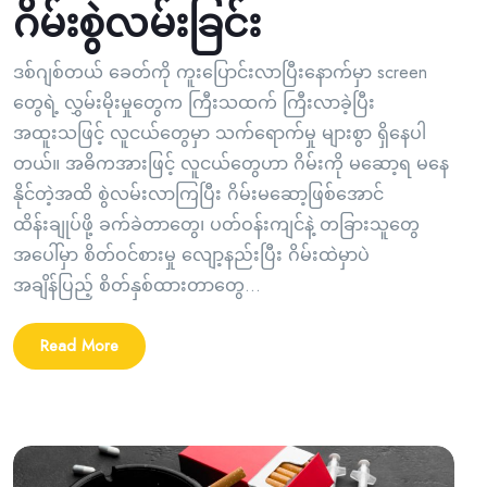
ဂိမ်းစွဲလမ်းခြင်း
ဒစ်ဂျစ်တယ် ခေတ်ကို ကူးပြောင်းလာပြီးနောက်မှာ screen
တွေရဲ့ လွှမ်းမိုးမှုတွေက ကြီးသထက် ကြီးလာခဲ့ပြီး
အထူးသဖြင့် လူငယ်တွေမှာ သက်ရောက်မှု များစွာ ရှိနေပါ
တယ်။ အဓိကအားဖြင့် လူငယ်တွေဟာ ဂိမ်းကို မဆော့ရ မနေ
နိုင်တဲ့အထိ စွဲလမ်းလာကြပြီး ဂိမ်းမဆော့ဖြစ်အောင်
ထိန်းချုပ်ဖို့ ခက်ခဲတာတွေ၊ ပတ်ဝန်းကျင်နဲ့ တခြားသူတွေ
အပေါ်မှာ စိတ်ဝင်စားမှု လျော့နည်းပြီး ဂိမ်းထဲမှာပဲ
အချိန်ပြည့် စိတ်နှစ်ထားတာတွေ...
Read More