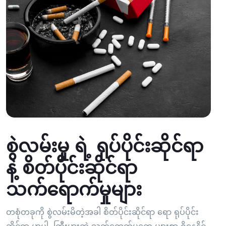
စွဲလမ်းမှု ရဲ့ ရုပ်ပိုင်းဆိုင်ရာ
နဲ့ စိတ်ပိုင်းဆိုင်ရာ
သက်ရောက်မှုများ
တစုံတခုကို စွဲလမ်းမိတဲ့အခါ စိတ်ပိုင်းဆိုင်ရာ ရော ရုပ်ပိုင်း