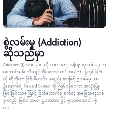
စွဲလမ်းမှု (Addiction)
ဆိုသည်မှာ
Addiction (စွဲလမ်းခြင်း) ဆိုတာကတော့ အပြုအမူ တစ်ခုခု က
မကောင်းမှန်း သိသည့်တိုင်အောင် ထပ်တလဲလဲ ပြုလုပ်ခြင်း
ကို ဆိုလိုတာ ဖြစ်ပါတယ်။ တနည်းအားဖြင့် စွဲလမ်းမှု ဟာ
ဦးနှောက်ရဲ့ Reward System ကို ကြိမ်ဖန်များစွာ အသုံးပြု
ခြင်းဖြစ်တာကြောင့် ဖြတ်တောက်ရ ခက်တဲ့ အခြေအနေတစ်
ခု လည်း ဖြစ်ပါတယ်။ ဥပမာအားဖြင့် မူးယစ်ဆေးဝါး စွဲ
တာ၊...