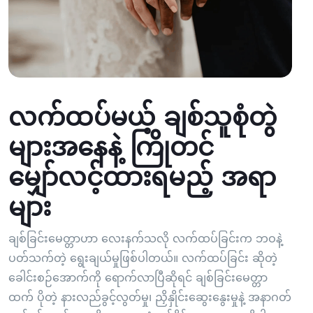
လက်ထပ်မယ့် ချစ်သူစုံတွဲ
များအနေနဲ့ ကြိုတင်
မျှော်လင့်ထားရမည့် အရာ
များ
ချစ်ခြင်းမေတ္တာဟာ လေးနက်သလို လက်ထပ်ခြင်းက ဘဝနဲ့
ပတ်သက်တဲ့ ရွေးချယ်မှုဖြစ်ပါတယ်။ လက်ထပ်ခြင်း ဆိုတဲ့
ခေါင်းစဉ်အောက်ကို ရောက်လာပြီဆိုရင် ချစ်ခြင်းမေတ္တာ
ထက် ပိုတဲ့ နားလည်ခွင့်လွတ်မှု၊ ညှိနှိုင်းဆွေးနွေးမှုနဲ့ အနာဂတ်