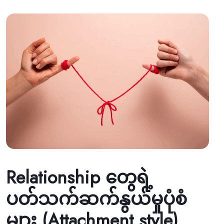
Relationship တွေရဲ့
ပတ်သက်ဆက်နွယ်မှုပုံစံ
များ (Attachment style)