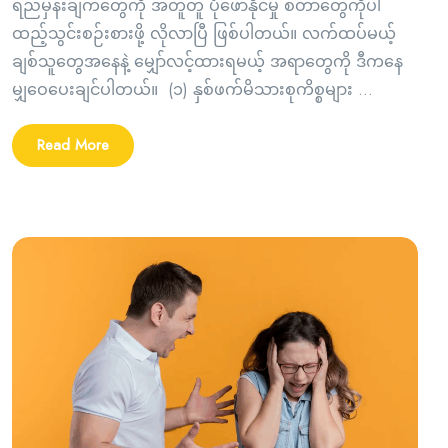
ရည်မှန်းချက်တွေကို အတူတူ ပုံဖော်နိုင်မှု စတာတွေကိုပါ
ထည့်သွင်းစဉ်းစားဖို့ လိုလာပြီ ဖြစ်ပါတယ်။ လက်ထပ်မယ့်
ချစ်သူတွေအနေနဲ့ မျှော်လင့်ထားရမယ့် အရာတွေကို ဒီကနေ
မျှဝေပေးချင်ပါတယ်။ (၁) နှစ်ဖက်မိသားစုကိစ္စများ ...
Read More