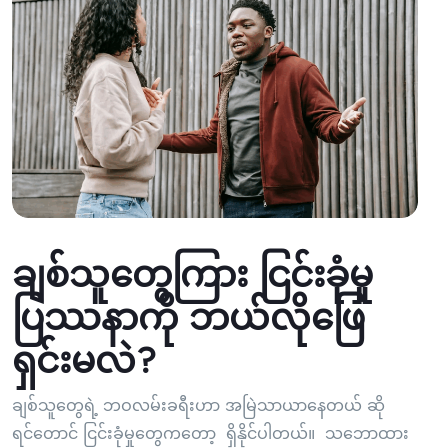
ချစ်သူတွေကြား ငြင်းခုံမှု
ပြဿနာကို ဘယ်လိုဖြေ
ရှင်းမလဲ?
ချစ်သူတွေရဲ့ ဘဝလမ်းခရီးဟာ အမြဲသာယာနေတယ် ဆို
ရင်တောင် ငြင်းခုံမှုတွေကတော့ ရှိနိုင်ပါတယ်။ သဘောထား