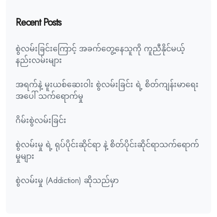
Recent Posts
စွဲလမ်းခြင်းကြောင့် အခက်တွေ့နေသူကို ကူညီနိုင်မယ့်
နည်းလမ်းများ
အရက်နဲ့ မူးယစ်ဆေးဝါး စွဲလမ်းခြင်း ရဲ့ စိတ်ကျန်းမာရေး
အပေါ် သက်ရောက်မှု
ဂိမ်းစွဲလမ်းခြင်း
စွဲလမ်းမှု ရဲ့ ရုပ်ပိုင်းဆိုင်ရာ နဲ့ စိတ်ပိုင်းဆိုင်ရာသက်ရောက်
မှုများ
စွဲလမ်းမှု (Addiction) ဆိုသည်မှာ