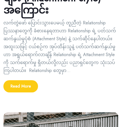
အကြောင်း
လက်တွဲဖော် ပြောင်းသွားပေမယ့် တူညီတဲ့ Relationship
ပြဿနာတွေကို ခံစားနေရတာဟာ Relationship ရဲ့ ပတ်သက်
ဆက်နွယ်မှုပုံစံ (Attachment Style) နဲ့ သက်ဆိုင်နေပါတယ်။
အထူးသဖြင့် ငယ်စဉ်က အုပ်ထိန်းသူနဲ့ ပတ်သက်ဆက်နွယ်မှု
ဟာ အရွယ်ရောက်လာချိန် Relationship ရဲ့ Attachment Style
ကို သက်ရောက်မှု ရှိတယ်လို့လည်း ပညာရှင်တွေက သုံးသပ်
ကြပါတယ်။ Relationship တွေမှာ...
Read More