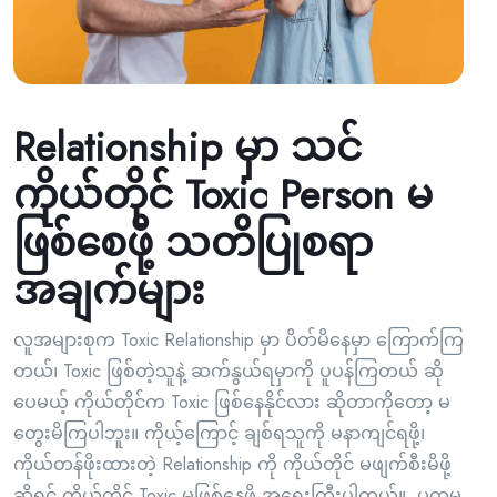
Relationship မှာ သင်
ကိုယ်တိုင် Toxic Person မ
ဖြစ်စေဖို့ သတိပြုစရာ
အချက်များ
လူအများစုက Toxic Relationship မှာ ပိတ်မိနေမှာ ကြောက်ကြ
တယ်၊ Toxic ဖြစ်တဲ့သူနဲ့ ဆက်နွယ်ရမှာကို ပူပန်ကြတယ် ဆို
ပေမယ့် ကိုယ်တိုင်က Toxic ဖြစ်နေနိုင်လား ဆိုတာကိုတော့ မ
တွေးမိကြပါဘူး။ ကိုယ့်ကြောင့် ချစ်ရသူကို မနာကျင်ရဖို့၊
ကိုယ်တန်ဖိုးထားတဲ့ Relationship ကို ကိုယ်တိုင် မဖျက်စီးမိဖို့
ဆိုရင် ကိုယ်တိုင် Toxic မဖြစ်နေဖို့ အရေးကြီးပါတယ်။ ပထမ