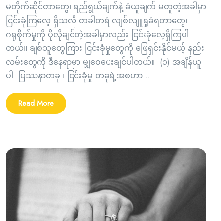
မတိုက်ဆိုင်တာတွေ၊ ရည်ရွယ်ချက်နဲ့ ခံယူချက် မတူတဲ့အခါမှာ
ငြင်းခုံကြလေ့ ရှိသလို တခါတရံ လျစ်လျူရှုခံရတာတွေ၊
ဂရုစိုက်မှုကို ပိုလိုချင်တဲ့အခါမှာလည်း ငြင်းခုံလေ့ရှိကြပါ
တယ်။ ချစ်သူတွေကြား ငြင်းခုံမှုတွေကို ဖြေရှင်းနိုင်မယ့် နည်း
လမ်းတွေကို ဒီနေရာမှာ မျှဝေပေးချင်ပါတယ်။ (၁) အချိန်ယူ
ပါ ပြဿနာတခု ၊ ငြင်းခုံမှု တခုရဲ့အစဟာ...
Read More