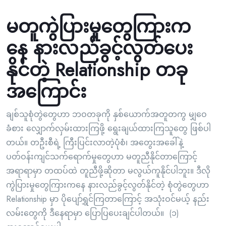
မတူကွဲပြားမှုတွေကြားက
နေ နားလည်ခွင့်လွတ်ပေး
နိုင်တဲ့ Relationship တခု
အကြောင်း
ချစ်သူစုံတွဲတွေဟာ ဘဝတခုကို နှစ်ယောက်အတူတကွ မျှဝေ
ခံစား လျှောက်လှမ်းထားကြဖို့ ရွေးချယ်ထားကြသူတွေ ဖြစ်ပါ
တယ်။ တဦးစီရဲ့ ကြီးပြင်းလာတဲ့ပုံစံ၊ အတွေးအခေါ်နဲ့
ပတ်ဝန်းကျင်သက်ရောက်မှုတွေဟာ မတူညီနိုင်တာကြောင့်
အရာရာမှာ တထပ်ထဲ တူညီဖို့ဆိုတာ မလွယ်ကူနိုင်ပါဘူး။ ဒီလို
ကွဲပြားမှုတွေကြားကနေ နားလည်ခွင့်လွတ်နိုင်တဲ့ စုံတွဲတွေဟာ
Relationship မှာ ပိုပျော်ရွှင်ကြတာကြောင့် အသုံးဝင်မယ့် နည်း
လမ်းတွေကို ဒီနေရာမှာ ပြောပြပေးချင်ပါတယ်။ (၁)