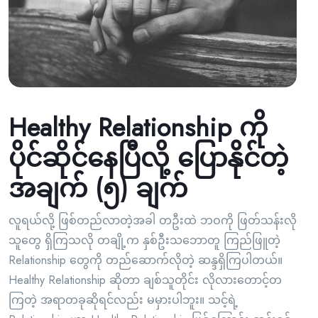
Healthy Relationship ကို
ပိုင်ဆိုင်နေပြီလို့ ပြောနိုင်တဲ့
အချက် (၅) ချက်
လူရယ်လို့ ဖြစ်တည်လာတဲ့အခါ တဦးထဲ ဘဝကို ဖြတ်သန်းလို
သူတွေ ရှိကြသလို တချို့က နှစ်ဦးသဘောတူ ကြည်ဖြူတဲ့
Relationship တွေကို တည်ဆောက်လိုတဲ့ ဆန္ဒရှိကြပါတယ်။
Healthy Relationship ဆိုတာ ချစ်သူတိုင်း လိုလားတောင့်တ
ကြတဲ့ အရာတခုဆိုရင်လည်း မမှားပါဘူး။ သင့်ရဲ့