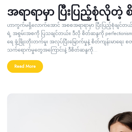
အရာရာမှာ ပြီးပြည့်စုံလိုတဲ့
ဟာကွက်မရှိလောက်အောင် အစစအရာရာမှာ ပြီးပြည့်စုံချင်တယ်
ရဲ့ အစွမ်းအစကို ပြသချင်တယ်။ ဒီလို စိတ်ဆန္ဒကို perfectionism 
ရေ ဖွံ့ဖြိုးတိုးတက်မှု၊ အလုပ်ပြီးမြောက်မှုနဲ့ စိတ်ကျန်းမာရေ
သက်ရောက်မှုတွေအကြောင်းနဲ့ ဒီစိတ်ဆန္ဒကို...
Read More