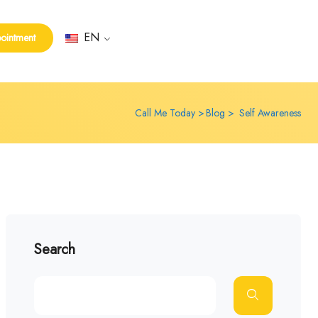
EN
ointment
Call Me Today
Blog
Self Awareness
Search