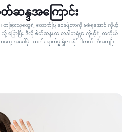
 စိတ်ဆန္ဒအကြောင်း
၊ တခြားသူတွေရဲ့ ထောက်ပြ ဝေဖန်တာကို မခံရအောင် ကိုယ့်
လို့ ပြောပြီး ဒီလို စိတ်ဆန္ဒဟာ တခါတရံမှာ ကိုယ့်ရဲ့ တကိုယ်
း စတာတွေ အပေါ်မှာ သက်ရောက်မှု ရှိလာနိုင်ပါတယ်။ ဒီအကျိုး