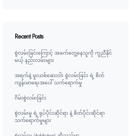
Recent Posts
စွဲလမ်းခြင်းကြောင့် အခက်တွေ့နေသူကို ကူညီနိုင်
မယ့် နည်းလမ်းများ
အရက်နဲ့ မူးယစ်ဆေးဝါး စွဲလမ်းခြင်း ရဲ့ စိတ်
ကျန်းမာရေးအပေါ် သက်ရောက်မှု
ဂိမ်းစွဲလမ်းခြင်း
စွဲလမ်းမှု ရဲ့ ရုပ်ပိုင်းဆိုင်ရာ နဲ့ စိတ်ပိုင်းဆိုင်ရာ
သက်ရောက်မှုများ
စွဲလမ်းမှု (Addiction) ဆိုသည်မှာ