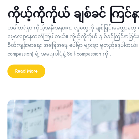
ကိုယ့်ကိုကိုယ် ချစ်ခင် ကြင
တခါတရံမှာ ကိုယ့်အနီးအနားက လူတွေကို ချစ်ခြင်းမေတ္တာတွေ ပေ
မေ့လျော့နေတတ်ကြပါတယ်။ ကိုယ့်ကိုကိုယ် ချစ်ခင်ကြင်နာခြင်း၊
စိတ်ကျန်းမာရေး အခြေအနေ ပေါ်မှာ များစွာ မူတည်နေပါတယ်။ ဒါက
compassion) ရဲ့ အရေးပါပုံနဲ့ Self-compassion ကို...
Read More