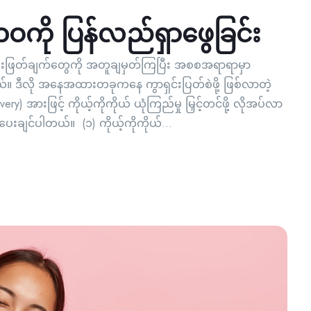
်ဘဝကို ပြန်လည်ရှာဖွေခြင်း
ံးဖြတ်ချက်တွေကို အတူချမှတ်ကြပြီး အစစအရာရာမှာ
ဒီလို အနေအထားတခုကနေ ကွာရှင်းပြတ်စဲဖို့ ဖြစ်လာတဲ့
ery) အားဖြင့် ကိုယ့်ကိုကိုယ် ယုံကြည်မှု မြှင့်တင်ဖို့ လိုအပ်လာ
ေပေးချင်ပါတယ်။ (၁) ကိုယ့်ကိုကိုယ်...