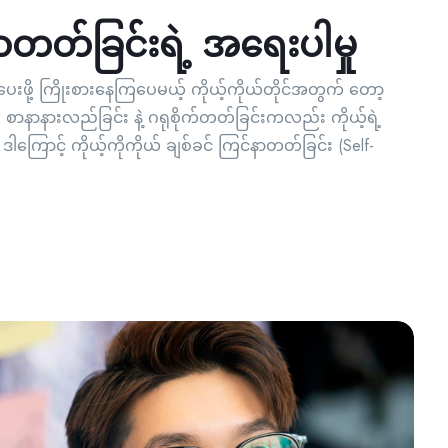
်နာတတ်ခြင်းရဲ့ အရေးပါမှု
းဖို့ ကြိုးစားနေကြပေမယ့် ကိုယ့်ကိုယ်တိုင်အတွက် တော့
 စာနာနားလည်ခြင်း နဲ့ ဂရုစိုက်တတ်ခြင်းကလည်း ကိုယ့်ရဲ့
ြောင့် ကိုယ့်ကိုကိုယ် ချစ်ခင် ကြင်နာတတ်ခြင်း (Self-