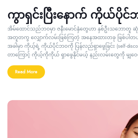
ကွာရှင်းပြီးနောက် ကိုယ်ပိုင
အိမ်ထောင်သည်ဘဝမှာ ဇနီးမောင်နှံတွေဟာ နှစ်ဦးသဘောတူ ဆု
အတူတကွ လျှောက်လမ်းဖြစ်ကြတဲ့ အနေအထားတခု ဖြစ်ပါတယ်။ 
အခါမှာ ကိုယ့်ရဲ့ ကိုယ်ပိုင်ဘဝကို ပြန်လည်ရှာဖွေခြင်း (self-discov
တာကြောင့် ကိုယ့်ကိုကိုယ် ရှာဖွေနိုင်မယ့် နည်းလမ်းတွေကို မျှဝ
Read More