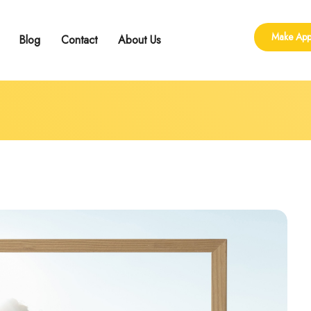
Make App
Blog
Contact
About Us
ling
 Group Counseling
shop