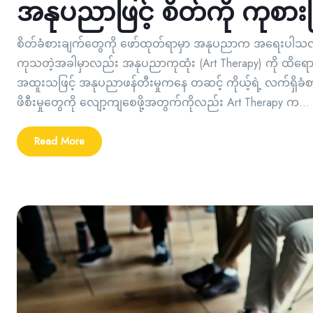
အနုပညာဖြင့် စိတ်ကို ကုစားခ
စိတ်ခံစားချက်တွေကို ဖော်ထုတ်ရာမှာ အနုပညာက အရေးပါသလို 
ကုသတဲ့အခါမှာလည်း အနုပညာကုထုံး (Art Therapy) ကို ထိရော
အထူးသဖြင့် အနုပညာဖန်တီးမှုကနေ တဆင့် ကိုယ့်ရဲ့ လက်ရှိခံစ
ဖိစီးမှုတွေကို လျော့ကျစေဖို့အတွက်ကိုလည်း Art Therapy က...
Read More