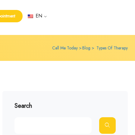
EN
ointment
Call Me Today
Blog
Types Of Therapy
Search