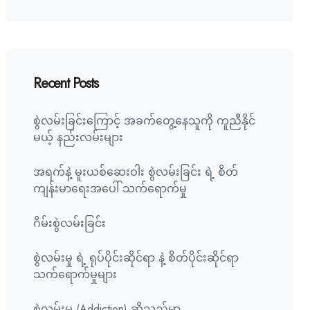
Recent Posts
စွဲလမ်းခြင်းကြောင့် အခက်တွေ့နေသူကို ကူညီနိုင်
မယ့် နည်းလမ်းများ
အရက်နဲ့ မူးယစ်ဆေးဝါး စွဲလမ်းခြင်း ရဲ့ စိတ်
ကျန်းမာရေးအပေါ် သက်ရောက်မှု
ဂိမ်းစွဲလမ်းခြင်း
စွဲလမ်းမှု ရဲ့ ရုပ်ပိုင်းဆိုင်ရာ နဲ့ စိတ်ပိုင်းဆိုင်ရာ
သက်ရောက်မှုများ
စွဲလမ်းမှု (Addiction) ဆိုသည်မှာ