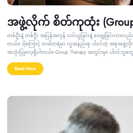
အဖွဲ့လိုက် စိတ်ကုထုံး (Gro
တစ်ဦးနဲ့ တစ်ဦး အပြန်အလှန် သင်ယူခြင်းနဲ့ ဝေမျှခြင်းဟာလည်
တယ်။ ဒါ့ကြောင့် တခါတရံမှာ လူအနည်းစု ပါဝင်တဲ့ အစုအဖွဲ့လိုက်
အသုံးပြုလေ့ရှိပါတယ်။ Group Therapy အတွင်းမှာ ပါဝင်သူတွ
Read More