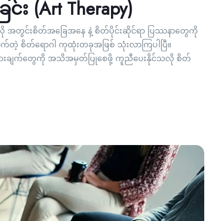
ြင်း (Art Therapy)
အတွင်းစိတ်အခြေအနေ နဲ့ စိတ်ပိုင်းဆိုင်ရာ ပြဿနာတွေကို
က်တဲ့ စိတ်ရောဂါ ကုထုံးတခုအဖြစ် သုံးလာကြပါပြီ။
ားချက်တွေကို အသိအမှတ်ပြုစေဖို့ ကူညီပေးနိုင်သလို စိတ်