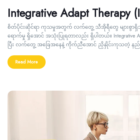
Integrative Adapt Therapy
စိတ်ပိုင်းဆိုင်ရာ ကုသမှုအတွက် လက်တွေ့ သီအိုရီတွေ များစွာရှိ
ရောက်မှု ရှိအောင် အသုံးပြုရတာလည်း ရှိပါတယ်။ Integrative A
ပြီး လက်တွေ့ အခြေအနေနဲ့ ကိုက်ညီအောင် ညှိနှိုင်းကုသတဲ့ နည်းလ
Read More