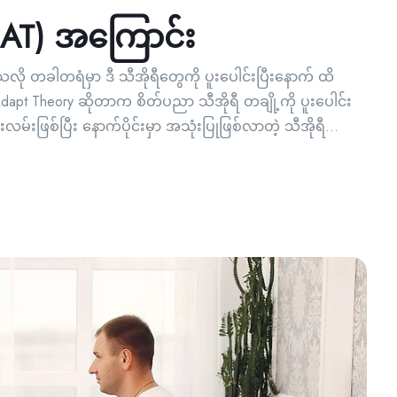
 (IAT) အကြောင်း
သလို တခါတရံမှာ ဒီ သီအိုရီတွေကို ပူးပေါင်းပြီးနောက် ထိ
dapt Theory ဆိုတာက စိတ်ပညာ သီအိုရီ တချို့ကို ပူးပေါင်း
မ်းဖြစ်ပြီး နောက်ပိုင်းမှာ အသုံးပြုဖြစ်လာတဲ့ သီအိုရီ...