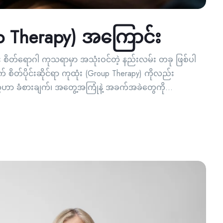
up Therapy) အကြောင်း
း စိတ်ရောဂါ ကုသရာမှာ အသုံးဝင်တဲ့ နည်းလမ်း တခု ဖြစ်ပါ
 စိတ်ပိုင်းဆိုင်ရာ ကုထုံး (Group Therapy) ကိုလည်း
ေဟာ ခံစားချက်၊ အတွေ့အကြုံနဲ့ အခက်အခဲတွေကို...