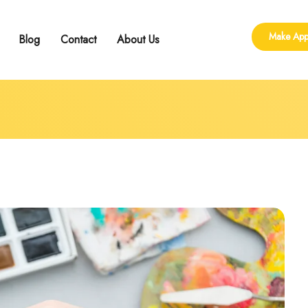
Make App
Blog
Contact
About Us
ling
 Group Counseling
shop