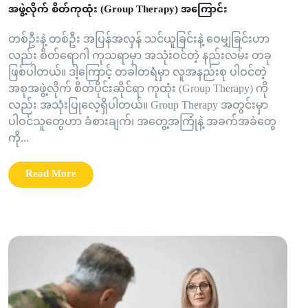
အဖွဲ့လိုက် စိတ်ကုထုံး (Group Therapy) အကြောင်း
တစ်ဦးနဲ့ တစ်ဦး အပြန်အလှန် သင်ယူခြင်းနဲ့ ဝေမျှခြင်းဟာ
လည်း စိတ်ရောဂါ ကုသရာမှာ အသုံးဝင်တဲ့ နည်းလမ်း တခု
ဖြစ်ပါတယ်။ ဒါ့ကြောင့် တခါတရံမှာ လူအနည်းစု ပါဝင်တဲ့
အစုအဖွဲ့လိုက် စိတ်ပိုင်းဆိုင်ရာ ကုထုံး (Group Therapy) ကို
လည်း အသုံးပြုလေ့ရှိပါတယ်။ Group Therapy အတွင်းမှာ
ပါဝင်သူတွေဟာ ခံစားချက်၊ အတွေ့အကြုံနဲ့ အခက်အခဲတွေ
ကို...
Read More