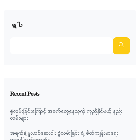
ရှာပါ
Recent Posts
စွဲလမ်းခြင်းကြောင့် အခက်တွေ့နေသူကို ကူညီနိုင်မယ့် နည်း
လမ်းများ
အရက်နဲ့ မူးယစ်ဆေးဝါး စွဲလမ်းခြင်း ရဲ့ စိတ်ကျန်းမာရေး