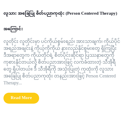
လူသား အခြေပြု စိတ်ပညာကုထုံး (Person Centered Therapy)
အကြောင်း
လူတိုင်း လူတိုင်းမှာ ပင်ကိုယ်စွမ်းရည်၊ အားသာချက်၊ ကိုယ်ပိုင်
အရည်အချင်းနဲ့ ကိုယ့်ကိုကိုယ် နားလည်နိုင်စွမ်းတွေ ရှိကြပြီး
ဒီအရာတွေက ကိုယ်တိုင်ရဲ့ စိတ်ပိုင်းဆိုင်ရာ ပြဿနာတွေကို
ကုစားနိုင်တယ်လို့ စိတ်ပညာအားဖြင့် လက်ခံထားတဲ့ သီအိုရီ
တွေ ရှိပါတယ်။ ဒီ သီအိုရီကို အသုံးပြုတဲ့ ကုထုံးကို လူသား
အခြေပြု စိတ်ပညာကုထုံး တနည်းအားဖြင့် Person Centered
Therapy...
Read More