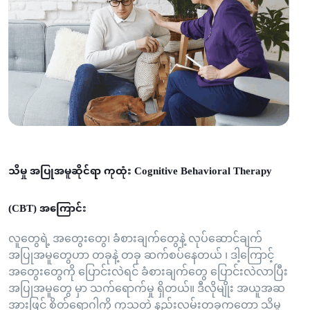
သိမှု အပြုအမူဆိုင်ရာ ကုထုံး Cognitive Behavioral Therapy
(CBT) အကြောင်း
လူတွေရဲ့ အတွေးတွေ၊ ခံစားချက်တွေနဲ့ လုပ်ဆောင်ချက်
အပြုအမူတွေဟာ တခုနဲ့ တခု ဆက်စပ်နေတယ် ၊ ဒါ့ကြောင့်
အတွေးတွေကို ပြောင်းလဲရင် ခံစားချက်တွေ ပြောင်းလဲလာပြီး
အပြုအမူတွေ မှာ သက်ရောက်မှု ရှိတယ်။ ဒီလိုမျိုး အယူအဆ
အားဖြင့် စိတ်ရောဂါကို ကုသတဲ့ နည်းလမ်းတခုကတော့ သိမှု