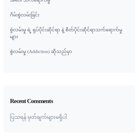
အပေါ် သက်ရောက်မှု
ဂိမ်းစွဲလမ်းခြင်း
စွဲလမ်းမှု ရဲ့ ရုပ်ပိုင်းဆိုင်ရာ နဲ့ စိတ်ပိုင်းဆိုင်ရာသက်ရောက်မှု
များ
စွဲလမ်းမှု (Addiction) ဆိုသည်မှာ
Recent Comments
ပြသရန် မှတ်ချက်များမရှိပါ