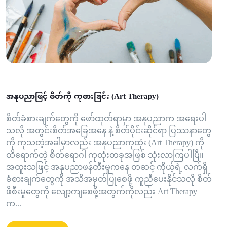
အနုပညာဖြင့် စိတ်ကို ကုစားခြင်း (Art Therapy)
စိတ်ခံစားချက်တွေကို ဖော်ထုတ်ရာမှာ အနုပညာက အရေးပါ
သလို အတွင်းစိတ်အခြေအနေ နဲ့ စိတ်ပိုင်းဆိုင်ရာ ပြဿနာတွေ
ကို ကုသတဲ့အခါမှာလည်း အနုပညာကုထုံး (Art Therapy) ကို
ထိရောက်တဲ့ စိတ်ရောဂါ ကုထုံးတခုအဖြစ် သုံးလာကြပါပြီ။
အထူးသဖြင့် အနုပညာဖန်တီးမှုကနေ တဆင့် ကိုယ့်ရဲ့ လက်ရှိ
ခံစားချက်တွေကို အသိအမှတ်ပြုစေဖို့ ကူညီပေးနိုင်သလို စိတ်
ဖိစီးမှုတွေကို လျော့ကျစေဖို့အတွက်ကိုလည်း Art Therapy
က...