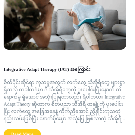
Integrative Adapt Therapy (IAT) အကြောင်း
စိတ်ပိုင်းဆိုင်ရာ ကုသမှုအတွက် လက်တွေ့ သီအိုရီတွေ များစွာ
ရှိသလို တခါတရံမှာ ဒီ သီအိုရီတွေကို ပူးပေါင်းပြီးနောက် ထိ
ရောက်မှု ရှိအောင် အသုံးပြုရတာလည်း ရှိပါတယ်။ Integrative
Adapt Theory ဆိုတာက စိတ်ပညာ သီအိုရီ တချို့ကို ပူးပေါင်း
ပြီး လက်တွေ့ အခြေအနေနဲ့ ကိုက်ညီအောင် ညှိနှိုင်းကုသတဲ့
နည်းလမ်းဖြစ်ပြီး နောက်ပိုင်းမှာ အသုံးပြုဖြစ်လာတဲ့ သီအိုရီ...
Read More