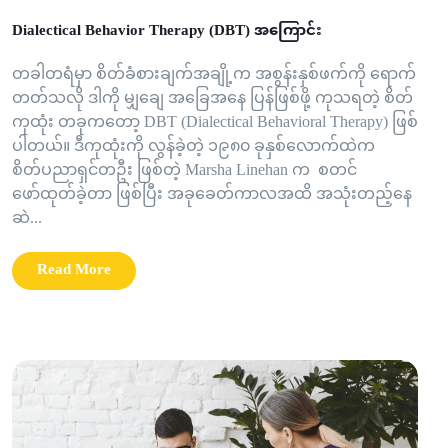
Dialectical Behavior Therapy (DBT) အကြောင်း
တခါတရံမှာ စိတ်ခံစားချက်အချို့က အစွန်းနှစ်ဖက်ကို ရောက်
တတ်သလို ဒါကို မျှချေ အခြေအနေ ပြန်ဖြစ်ဖို့ ကုသရတဲ့ စိတ်
ကုထုံး တခုကတော့ DBT (Dialectical Behavioral Therapy) ဖြစ်
ပါတယ်။ ဒီကုထုံးကို လွန်ခဲ့တဲ့ ၁၉၈၀ ခုနှစ်လောက်ထဲက
စိတ်ပညာရှင်တဦး ဖြစ်တဲ့ Marsha Linehan က စတင်
ဖော်ထုတ်ခဲ့တာ ဖြစ်ပြီး အခုခေတ်ကာလအထိ အသုံးတည့်နေ
ဆဲ...
Read More