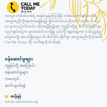
ဘဝမှာ တစ်ခါတစ်ရံ အရမ်းမွန်းကြပ်ပြီး တစ်ယောက်ယောက်ရဲ့
အကူအညီလိုနေတဲ့အချိန်မျိုး ရှိတတ်တယ်ဆိုတာ Call Me Today
က နားလည်ပါတယ်။ ထိုအချိန်မျိုးမှာ ကျွန်ုပ်တို့ရဲ့ စိတ်ပိုင်းဆိုင်ရာ
ပညာရှင်တွေက နားထောင်ပေးဖို့နဲ့ သင့်ကို နွေးထွေးတဲ့ လမ်းညွှန်မှု
တွေပေးဖို့ အသင့်ရှိနေမှာပါ။ စိတ်ပိုင်းဆိုင်ရာ အကူအညီလိုတဲ့အခါ
Call Me Today ကို သတိရလိုက်ပါနော်
ဝန်ဆောင်မှုများ
ကျွန်ုပ်တို့ အကြောင်း
ဝန်ဆောင်မှုများ
ဘလော့ဂ်
ဆက်သွယ်ရန်
စာပို့ရန်
info@callmetoday.org