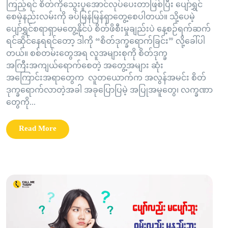
ကြည့်ရင် စိတ်ကိုသွေးပူအောင်လုပ်ပေးတာဖြစ်ပြီး ပျော်ရွှင်
စေမဲ့နည်းလမ်းကို ခပ်မြန်မြန်ရှာတွေ့စေပါတယ်။ သို့ပေမဲ့
ပျော်ရွှင်စရာရှာမတွေ့နိုင်ပဲ စိတ်ဖိစီးမှုချည်းပဲ နေ့စဉ်ရက်ဆက်
ရင်ဆိုင်‌နေရရင်တော့ ဒါကို “စိတ်ဒုက္ခရောက်ခြင်း” လို့ခေါ်ပါ
တယ်။ စစ်တမ်းတွေအရ လူအများစုကို စိတ်ဒုက္ခ
အကြီးအကျယ်ရောက်စေတဲ့ အတွေ့အများ ဆုံး
အကြောင်းအရာတွေက လူတယောက်က အလွန်အမင်း စိတ်
ဒုက္ခရောက်လာတဲ့အခါ အခုပြောပြမဲ့ အပြုအမူတွေ၊ လက္ခဏာ
တွေကို...
Read More