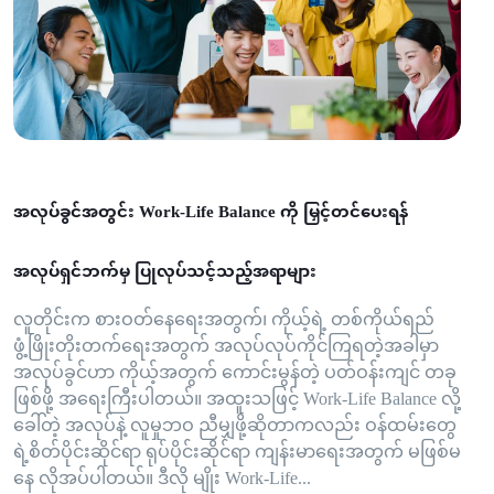
အလုပ်ခွင်အတွင်း Work-Life Balance ကို မြှင့်တင်ပေးရန်
အလုပ်ရှင်ဘက်မှ ပြုလုပ်သင့်သည့်အရာများ
လူတိုင်းက စားဝတ်နေရေးအတွက်၊ ကိုယ့်ရဲ့ တစ်ကိုယ်ရည်
ဖွံ့ဖြိုးတိုးတက်ရေးအတွက် အလုပ်လုပ်ကိုင်ကြရတဲ့အခါမှာ
အလုပ်ခွင်ဟာ ကိုယ့်အတွက် ကောင်းမွန်တဲ့ ပတ်ဝန်းကျင် တခု
ဖြစ်ဖို့ အရေးကြီးပါတယ်။ အထူးသဖြင့် Work-Life Balance လို့
ခေါ်တဲ့ အလုပ်နဲ့ လူမှုဘဝ ညီမျှဖို့ဆိုတာကလည်း ဝန်ထမ်းတွေ
ရဲ့စိတ်ပိုင်းဆိုင်ရာ ရုပ်ပိုင်းဆိုင်ရာ ကျန်းမာရေးအတွက် မဖြစ်မ
နေ လိုအပ်ပါတယ်။ ဒီလို မျိုး Work-Life...