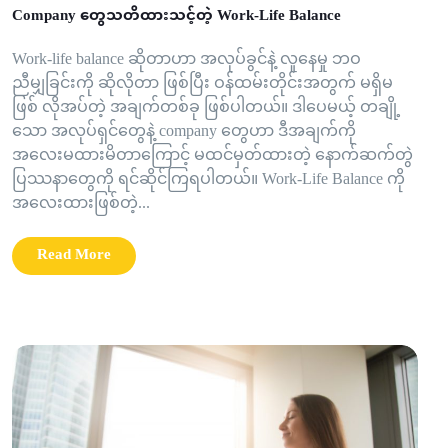
Company တွေသတိထားသင့်တဲ့ Work-Life Balance
Work-life balance ဆိုတာဟာ အလုပ်ခွင်နဲ့ လူနေမှု ဘဝ
ညီမျှခြင်းကို ဆိုလိုတာ ဖြစ်ပြီး ဝန်ထမ်းတိုင်းအတွက် မရှိမ
ဖြစ် လိုအပ်တဲ့ အချက်တစ်ခု ဖြစ်ပါတယ်။ ဒါပေမယ့် တချို့
သော အလုပ်ရှင်တွေနဲ့ company တွေဟာ ဒီအချက်ကို
အလေးမထားမိတာကြောင့် မထင်မှတ်ထားတဲ့ နောက်ဆက်တွဲ
ပြဿနာတွေကို ရင်ဆိုင်ကြရပါတယ်။ Work-Life Balance ကို
အလေးထားဖြစ်တဲ့...
Read More