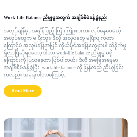
Work-Life Balance ညီမျှမှုအတွက် အချိန်စီမံခန့်ခွဲနည်း
အလုပ်ချိန်မှာ အချိန်ပြည့် ကြိုးကြိုးစားစား လုပ်နေပေမယ့်
အလုပ်တွေက မပြီးဘူး၊ ဒီလို အလုပ်တွေ မပြီးပျက်တာ
ကြောင့်ပဲ အလုပ်ချိန်အပြင် ကိုယ်ပိုင်အချိန်တွေမှာပါ ထိခိုက်မှု
ရှိလာပြီဆိုရင်တော့ ဒါဟာ work-life balance ညီမျှမှု မရှိ
ကြောင်းကို ပြသနေတာ ဖြစ်ပါတယ်။ ဒီလို အခြေအနေမှာ
အချိန်စီမံခန့်ခွဲပြီး work-life balance ကို ပြန်လည် ညှိယူခြင်း
ကလည်း အရေးပါတာကြောင့်...
Read More