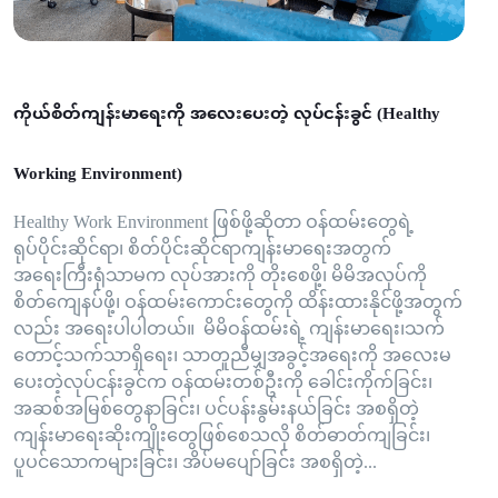
ကိုယ်စိတ်ကျန်းမာရေးကို အလေးပေးတဲ့ လုပ်ငန်းခွင် (Healthy
Working Environment)
Healthy Work Environment ဖြစ်ဖို့ဆိုတာ ဝန်ထမ်းတွေရဲ့
ရုပ်ပိုင်းဆိုင်ရာ၊ စိတ်ပိုင်းဆိုင်ရာကျန်းမာရေးအတွက်
အရေးကြီးရုံသာမက လုပ်အားကို တိုးစေဖို့၊ မိမိအလုပ်ကို
စိတ်ကျေနပ်ဖို့၊ ဝန်ထမ်းကောင်းတွေကို ထိန်းထားနိုင်ဖို့အတွက်
လည်း အရေးပါပါတယ်။ မိမိဝန်ထမ်းရဲ့ ကျန်းမာရေး၊သက်
တောင့်သက်သာရှိရေး၊ သာတူညီမျှအခွင့်အရေးကို အလေးမ
ပေးတဲ့လုပ်ငန်းခွင်က ဝန်ထမ်းတစ်ဦးကို ခေါင်းကိုက်ခြင်း၊
အဆစ်အမြစ်တွေနာခြင်း၊ ပင်ပန်းနွမ်းနယ်ခြင်း အစရှိတဲ့
ကျန်းမာရေးဆိုးကျိုးတွေဖြစ်စေသလို စိတ်ဓာတ်ကျခြင်း၊
ပူပင်သောကများခြင်း၊ အိပ်မပျော်ခြင်း အစရှိတဲ့...