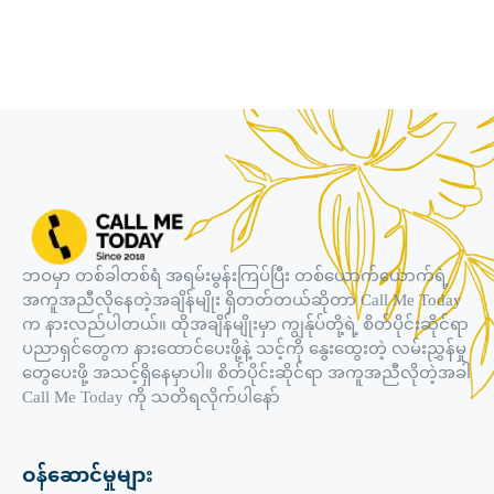
ဘဝမှာ တစ်ခါတစ်ရံ အရမ်းမွန်းကြပ်ပြီး တစ်ယောက်ယောက်ရဲ့
အကူအညီလိုနေတဲ့အချိန်မျိုး ရှိတတ်တယ်ဆိုတာ Call Me Today
က နားလည်ပါတယ်။ ထိုအချိန်မျိုးမှာ ကျွန်ုပ်တို့ရဲ့ စိတ်ပိုင်းဆိုင်ရာ
ပညာရှင်တွေက နားထောင်ပေးဖို့နဲ့ သင့်ကို နွေးထွေးတဲ့ လမ်းညွှန်မှု
တွေပေးဖို့ အသင့်ရှိနေမှာပါ။ စိတ်ပိုင်းဆိုင်ရာ အကူအညီလိုတဲ့အခါ
Call Me Today ကို သတိရလိုက်ပါနော်
ဝန်ဆောင်မှုများ