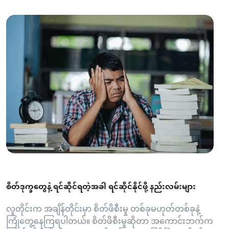
စိတ်ဒုက္ခတွေနဲ့ ရင်ဆိုင်ရတဲ့အခါ ရင်ဆိုင်နိုင်ဖို့ နည်းလမ်းများ
လူတိုင်းက အချိန်တိုင်းမှာ စိတ်ဖိစီးမှု တစ်ခုမဟုတ်တစ်ခုနဲ့
ကြုံတွေ့နေကြရပါတယ်။ စိတ်ဖိစီးမှုဆိုတာ အကောင်းဘက်က