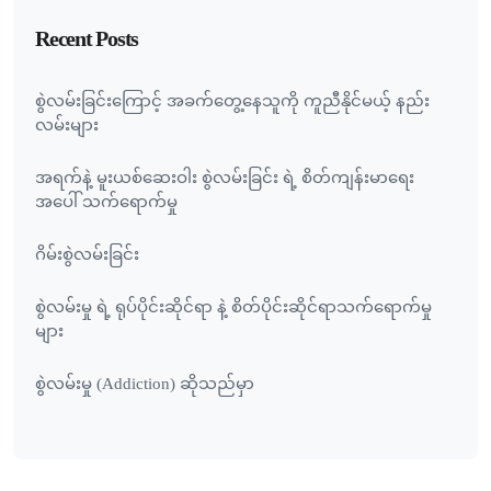
Recent Posts
စွဲလမ်းခြင်းကြောင့် အခက်တွေ့နေသူကို ကူညီနိုင်မယ့် နည်း
လမ်းများ
အရက်နဲ့ မူးယစ်ဆေးဝါး စွဲလမ်းခြင်း ရဲ့ စိတ်ကျန်းမာရေး
အပေါ် သက်ရောက်မှု
ဂိမ်းစွဲလမ်းခြင်း
စွဲလမ်းမှု ရဲ့ ရုပ်ပိုင်းဆိုင်ရာ နဲ့ စိတ်ပိုင်းဆိုင်ရာသက်ရောက်မှု
များ
စွဲလမ်းမှု (Addiction) ဆိုသည်မှာ