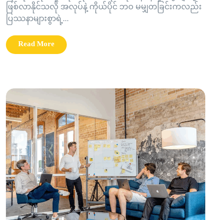
ဖြစ်လာနိုင်သလို အလုပ်နဲ့ ကိုယ်ပိုင် ဘဝ မမျှတခြင်းကလည်း
ပြဿနာများစွာရဲ့...
Read More