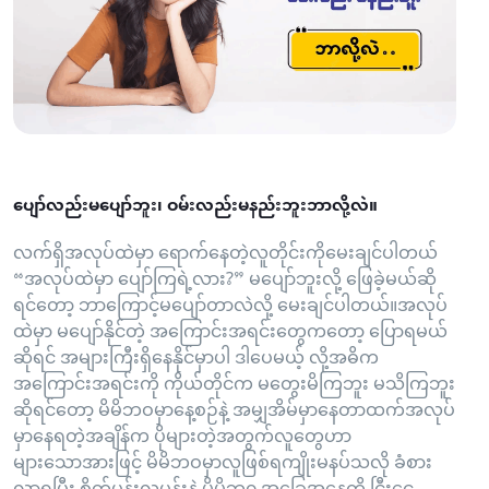
ပျော်လည်းမပျော်ဘူး၊ ဝမ်းလည်းမနည်းဘူးဘာလို့လဲ။
လက်ရှိအလုပ်ထဲမှာ ရောက်နေတဲ့လူတိုင်းကိုမေးချင်ပါတယ်
“အလုပ်ထဲမှာ ပျော်ကြရဲ့လား?” မပျော်ဘူးလို့ ဖြေခဲ့မယ်ဆို
ရင်တော့ ဘာကြောင့်မပျော်တာလဲလို့ မေးချင်ပါတယ်။အလုပ်
ထဲမှာ မပျော်နိုင်တဲ့ အကြောင်းအရင်းတွေကတော့ ပြောရမယ်
ဆိုရင် အများကြီးရှိနေနိုင်မှာပါ ဒါပေမယ့် လို့အဓိက
အကြောင်းအရင်းကို ကိုယ်တိုင်က မတွေးမိကြဘူး မသိကြဘူး
ဆိုရင်တော့ မိမိဘဝမှာနေ့စဉ်နဲ့ အမျှအိမ်မှာနေတာထက်အလုပ်
မှာနေရတဲ့အချိန်က ပိုများတဲ့အတွက်လူတွေဟာ
များသောအားဖြင့် မိမိဘဝမှာလူဖြစ်ရကျိုးမနပ်သလို ခံစား