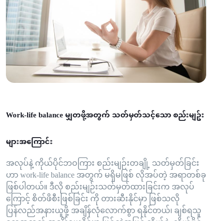
Work-life balance မျှတဖို့အတွက် သတ်မှတ်သင့်သော စည်းမျဥ်း
များအကြောင်း
အလုပ်နဲ့ ကိုယ်ပိုင်ဘဝကြား စည်းမျဉ်းတချို့ သတ်မှတ်ခြင်း
ဟာ work-life balance အတွက် မရှိမဖြစ် လိုအပ်တဲ့ အရာတစ်ခု
ဖြစ်ပါတယ်။ ဒီလို စည်းမျဉ်းသတ်မှတ်ထားခြင်းက အလုပ်
ကြောင့် စိတ်ဖိစီးဖြစ်ခြင်း ကို တားဆီးနိုင်မှာ ဖြစ်သလို
ပြန်လည်အနားယူဖို့ အချိန်လုံလောက်စွာ ရနိုင်တယ်၊ ချစ်ရသူ