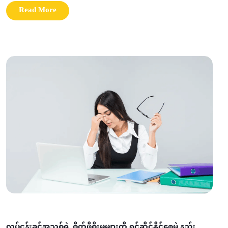
Read More
လုပ်ငန်းခွင်အသစ်ရဲ့ စိတ်ဖိစီးမှုများကို ရင်ဆိုင်နိုင်စေမဲ့ နည်း