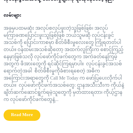
လမ်းများ
အခုမှပထမဆုံး အလုပ်စလုပ်ဖူးတဲ့သူဖြစ်ဖြစ်၊ အလုပ်
မကြာခဏပြောင်းဖူးသူဖြစ်ဖြစ် ဘယ်သူမဆို လုပ်ငန်းခွင်
အသစ်ကို ပြောင်းကာစမှာ စိတ်ဖိစီးမှုလေးတွေ ကြုံရတတ်ပါ
တယ်။ ဝန်ထမ်းအသစ်ဆိုတော့ အထက်လူကြီးက စောင့်ကြည့်
နေမှာဖြစ်သလို လုပ်ဖော်ကိုင်ဖက်တွေက အကဲခတ်နေကြမဲ့
အတွက် ဖိအားတွေကို ရင်ဆိုင်ကြရမှာပါ။ လုပ်ငန်းခွင်အသစ်
ရောက်တဲ့အခါ စိတ်ဖိစီးမှုကိုခံစားရစေတဲ့ အဓိက
အကြောင်းအရာတွေကို Call Me Today က ဖော်ပြပေးလိုက်ပါ
တယ်။ လုပ်ဖော်ကိုင်ဖက်အသစ်တွေ: ဌာနအသီးသီးက ကိုယ်နဲ့
ချိတ်ဆက်ဆောင်ရွက်ရမဲ့သူတွေကို မှတ်ထားရတာ၊ ကိုယ့်ဌာန
က လုပ်ဖော်ကိုင်ဖက်တွေနဲ့...
Read More