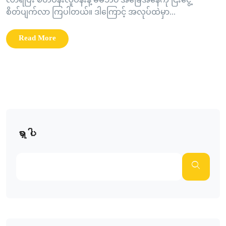
လာရပြီး စိတ်ပန်းလူပန်းနဲ့ မိမိဘ၀ အခြေအနေကို ငြီးငွေ့
စိတ်ပျက်လာ ကြပါတယ်။ ဒါကြောင့် အလုပ်ထဲမှာ...
Read More
ရှာပါ