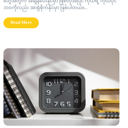
တွေအတွက် အချိန်ပေးနိုင်မှာ ဖြစ်တဲ့အပြင် ကိုယ်ရဲ့ ကိုယ်ပိုင်
ဘဝကိုလည်း အာရုံစိုက်နိုင်မှာ ဖြစ်ပါတယ်။...
Read More