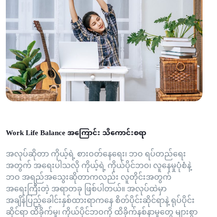
Work Life Balance အကြောင်း သိကောင်းစရာ
အလုပ်ဆိုတာ ကိုယ့်ရဲ့ စားဝတ်နေရေး၊ ဘဝ ရပ်တည်ရေး
အတွက် အရေးပါသလို ကိုယ့်ရဲ့ ကိုယ်ပိုင်ဘဝ၊ လူနေမှုပုံစံနဲ့
ဘဝ အရည်အသွေးဆိုတာကလည်း လူတိုင်းအတွက်
အရေးကြီးတဲ့ အရာတခု ဖြစ်ပါတယ်။ အလုပ်ထဲမှာ
အချိန်ပြည့်ခေါင်းနှစ်ထားရာကနေ စိတ်ပိုင်းဆိုင်ရာနဲ့ ရုပ်ပိုင်း
ဆိုင်ရာ ထိခိုက်မှု၊ ကိုယ်ပိုင်ဘဝကို ထိခိုက်နစ်နာမှုတွေ များစွာ