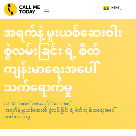
MM
အရက်နဲ့ မူးယစ်ဆေးဝါး
စွဲလမ်းခြင်း ရဲ့ စိတ်
ကျန်းမာရေးအပေါ်
သက်ရောက်မှု
Call Me Today
ဘလော့ဂ်
Addiction
အရက်နဲ့ မူးယစ်ဆေးဝါး စွဲလမ်းခြင်း ရဲ့ စိတ်ကျန်းမာရေးအပေါ်
သက်ရောက်မှု