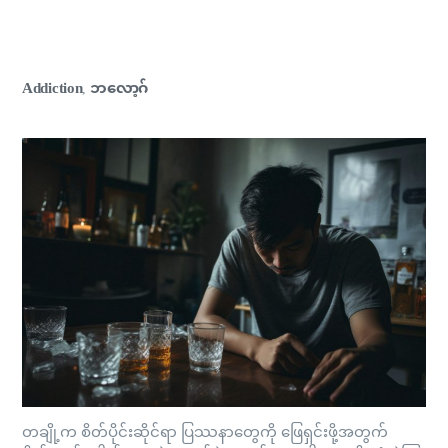
Addiction
ဘလော့ဂ်
,
တချို့က စိတ်ပိုင်းဆိုင်ရာ ပြဿနာတွေကို ဖြေရှင်းဖို့အတွက်