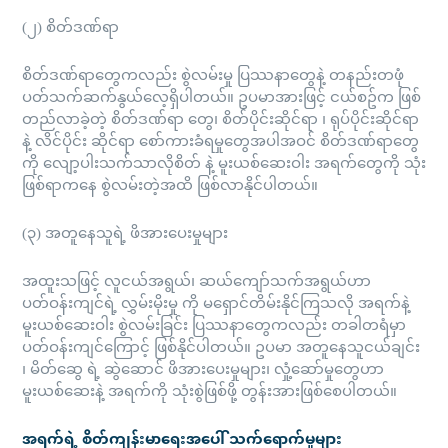
(၂) စိတ်ဒဏ်ရာ
စိတ်ဒဏ်ရာတွေကလည်း စွဲလမ်းမှု ပြဿနာတွေနဲ့ တနည်းတဖုံ
ပတ်သက်ဆက်နွယ်လေ့ရှိပါတယ်။ ဥပမာအားဖြင့် ငယ်စဥ်က ဖြစ်
တည်လာခဲ့တဲ့ စိတ်ဒဏ်ရာ တွေ၊ စိတ်ပိုင်းဆိုင်ရာ ၊ ရုပ်ပိုင်းဆိုင်ရာ
နဲ့ လိင်ပိုင်း ဆိုင်ရာ စော်ကားခံရမှုတွေအပါအဝင် စိတ်ဒဏ်ရာတွေ
ကို လျော့ပါးသက်သာလိုစိတ် နဲ့ မူးယစ်ဆေးဝါး အရက်တွေကို သုံး
ဖြစ်ရာကနေ စွဲလမ်းတဲ့အထိ ဖြစ်လာနိုင်ပါတယ်။
(၃) အတူနေသူရဲ့ ဖိအားပေးမှုများ
အထူးသဖြင့် လူငယ်အရွယ်၊ ဆယ်ကျော်သက်အရွယ်ဟာ
ပတ်ဝန်းကျင်ရဲ့ လွှမ်းမိုးမှု ကို မရှောင်တိမ်းနိုင်ကြသလို အရက်နဲ့
မူးယစ်ဆေးဝါး စွဲလမ်းခြင်း ပြဿနာတွေကလည်း တခါတရံမှာ
ပတ်ဝန်းကျင်ကြောင့် ဖြစ်နိုင်ပါတယ်။ ဥပမာ အတူနေသူငယ်ချင်း
၊ မိတ်ဆွေ ရဲ့ ဆွဲဆောင် ဖိအားပေးမှုများ၊ လှုံ့ဆော်မှုတွေဟာ
မူးယစ်ဆေးနဲ့ အရက်ကို သုံးစွဲဖြစ်ဖို့ တွန်းအားဖြစ်စေပါတယ်။
အရက်ရဲ့ စိတ်ကျန်းမာရေးအပေါ် သက်ရောက်မှုများ