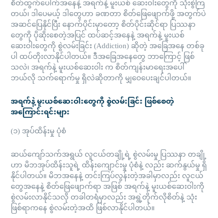
စိတ်ထွက်ပေါက်အနေနဲ့ အရက်နဲ့ မူးယစ် ဆေးဝါးတွေကို သုံးစွဲကြ
တယ်၊ ဒါပေမယ့် ဒါတွေဟာ ခဏတာ စိတ်ဖြေဖျောက်ဖို့ အတွက်ပဲ
အဆင်ပြေနိုင်ပြီး နောက်ပိုင်းမှာတော့ စိတ်ပိုင်းဆိုင်ရာ ပြဿနာ
တွေကို ပိုဆိုးစေတဲ့အပြင် ထပ်ဆင့်အနေနဲ့ အရက်နဲ့ မူးယစ်
ဆေးဝါးတွေကို စွဲလမ်းခြင်း (Addiction) ဆိုတဲ့ အခြေအနေ တစ်ခု
ပါ ထပ်တိုးလာနိုင်ပါတယ်။ ဒီအခြေအနေတွေ ဘာကြောင့် ဖြစ်
သလဲ၊ အရက်နဲ့ မူးယစ်ဆေးဝါး က စိတ်ကျန်းမာရေးအပေါ်
ဘယ်လို သက်ရောက်မှု ရှိလဲဆိုတာကို မျှဝေပေးချင်ပါတယ်။
အရက်နဲ့ မူးယစ်ဆေးဝါးတွေကို စွဲလမ်းခြင်း ဖြစ်စေတဲ့
အကြောင်းရင်းများ
(၁) အုပ်ထိန်းမှု ပုံစံ
ဆယ်ကျော်သက်အရွယ် လူငယ်တချို့ရဲ့ စွဲလမ်းမှု ပြဿနာ တချို့
ဟာ မိဘအုပ်ထိန်းသူရဲ့ ထိန်းကျောင်းမှု ပုံစံနဲ့ လည်း ဆက်နွယ်မှု ရှိ
နိုင်ပါတယ်။ မိဘအနေနဲ့ တင်းကြပ်လွန်းတဲ့အခါမှာလည်း လူငယ်
တွေအနေနဲ့ စိတ်ဖြေဖျောက်ရာ အဖြစ် အရက်နဲ့ မူးယစ်ဆေးဝါးကို
စွဲလမ်းလာနိုင်သလို တခါတရံမှာလည်း အရွဲ့တိုက်လိုစိတ်နဲ့ သုံး
ဖြစ်ရာကနေ စွဲလမ်းတဲ့အထိ ဖြစ်လာနိုင်ပါတယ်။