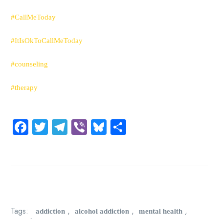
#CallMeToday
#ItIsOkToCallMeToday
#counseling
#therapy
Facebook
Twitter
Telegram
Viber
Bluesky
Share
addiction
alcohol addiction
mental health
Tags:
,
,
,