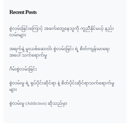
Recent Posts
စွဲလမ်းခြင်းကြောင့် အခက်တွေ့နေသူကို ကူညီနိုင်မယ့် နည်း
လမ်းများ
အရက်နဲ့ မူးယစ်ဆေးဝါး စွဲလမ်းခြင်း ရဲ့ စိတ်ကျန်းမာရေး
အပေါ် သက်ရောက်မှု
ဂိမ်းစွဲလမ်းခြင်း
စွဲလမ်းမှု ရဲ့ ရုပ်ပိုင်းဆိုင်ရာ နဲ့ စိတ်ပိုင်းဆိုင်ရာသက်ရောက်မှု
များ
စွဲလမ်းမှု (Addiction) ဆိုသည်မှာ