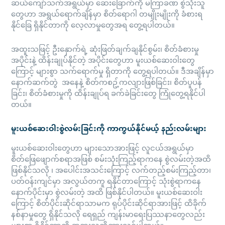
ဆယ်ကျော်သက်အရွယ်မှာ ဆေးခြောက်ကို မကြာခဏ စွဲသုံးသူ
တွေဟာ အရွယ်ရောက်ချိန်မှာ စိတ်ရောဂါ တမျိုးမျိုးကို ခံစားရ
နိုင်ခြေ ရှိနိုင်တာကို လေ့လာမှုတွေအရ တွေ့ရပါတယ်။
အထူးသဖြင့် ဦးနှောက်ရဲ့ ဆုံးဖြတ်ချက်ချနိုင်စွမ်း၊ စိတ်ခံစားမှု
အပိုင်းနဲ့ ထိန်းချုပ်နိုင်တဲ့ အပိုင်းတွေဟာ မူးယစ်ဆေးဝါးတွေ
ကြောင့် များစွာ သက်ရောက်မှု ရှိတာကို တွေ့ရပါတယ်။ ဒီအချိန်မှာ
နောက်ဆက်တွဲ အနေနဲ့ စိတ်ကစဥ့်ကလျားဖြစ်ခြင်း၊ စိတ်ပူပန်
ခြင်း၊ စိတ်ခံစားမှုကို ထိန်းချုပ်ရ ခက်ခဲခြင်းတွေ ကြုံတွေ့ရနိုင်ပါ
တယ်။
မူးယစ်ဆေးဝါးစွဲလမ်းခြင်းကို ကာကွယ်နိုင်မယ့် နည်းလမ်းများ
မူးယစ်ဆေးဝါးတွေဟာ များသောအားဖြင့် လူငယ်အရွယ်မှာ
စိတ်ဖြေဖျောက်စရာအဖြစ် စမ်းသုံးကြည့်ရာကနေ စွဲလမ်းတဲ့အထိ
ဖြစ်နိုင်သလို ၊ အပေါင်းအသင်းကြောင့် လက်တည့်စမ်းကြည့်တာ၊
ပတ်ဝန်းကျင်မှာ အလွယ်တကူ ရနိုင်တာကြောင့် သုံးစွဲရာကနေ
နောက်ပိုင်းမှာ စွဲလမ်းတဲ့ အထိ ဖြစ်နိုင်ပါတယ်။ မူးယစ်ဆေးဝါး
ကြောင့် စိတ်ပိုင်းဆိုင်ရာသာမက ရုပ်ပိုင်းဆိုင်ရာအားဖြင့် ထိခိုက်
နစ်နာမှုတွေ ရှိနိုင်သလို ရေရှည် ကျန်းမာရေးပြဿနာတွေလည်း