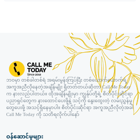
ဘဝမှာ တစ်ခါတစ်ရံ အရမ်းမွန်းကြပ်ပြီး တစ်ယောက်ယောက်ရဲ့
အကူအညီလိုနေတဲ့အချိန်မျိုး ရှိတတ်တယ်ဆိုတာ Call Me Today
က နားလည်ပါတယ်။ ထိုအချိန်မျိုးမှာ ကျွန်ုပ်တို့ရဲ့ စိတ်ပိုင်းဆိုင်ရာ
ပညာရှင်တွေက နားထောင်ပေးဖို့နဲ့ သင့်ကို နွေးထွေးတဲ့ လမ်းညွှန်မှု
တွေပေးဖို့ အသင့်ရှိနေမှာပါ။ စိတ်ပိုင်းဆိုင်ရာ အကူအညီလိုတဲ့အခါ
Call Me Today ကို သတိရလိုက်ပါနော်
ဝန်ဆောင်မှုများ