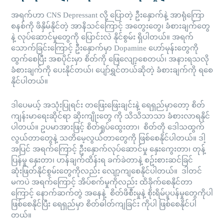
အရက်ဟာ CNS Depressant လို့ ပြောတဲ့ ဦးနှောက်နဲ့ အာရုံကြော
စနစ်ကို ဖိနှိမ်နိုင်တဲ့ အာနိသင်ကြောင့် အတွေးတွေ၊ ခံစားချက်တွေ
နဲ့ လုပ်ဆောင်မှုတွေကို ပြောင်းလဲ နိုင်စွမ်း ရှိပါတယ်။ အရက်
သောက်ခြင်းကြောင့် ဦးနှောက်မှာ Dopamine ဟော်မုန်းတွေကို
ထွက်စေပြီး အစပိုင်းမှာ စိတ်ကို ဖြေလျော့စေတယ်၊ အနားရသလို
ခံစားချက်ကို ပေးနိုင်တယ်၊ ပျော်ရွှင်တယ်ဆိုတဲ့ ခံစားချက်ကို ရစေ
နိုင်ပါတယ်။
ဒါပေမယ့် အသုံးပြုရင်း တဖြေးဖြေးချင်းနဲ့ ရေရှည်မှာတော့ စိတ်
ကျန်းမာရေးဆိုင်ရာ ဆိုးကျိုးတွေ ကို သိသိသာသာ ခံစားလာရနိုင်
ပါတယ်။ ဥပမာအားဖြင့် စိတ်ရှုပ်ထွေးတာ၊ စိတ်တို ဒေါသထွက်
လွယ်တာတွေနဲ့ သတိမေ့လွယ်တာတွေကို ဖြစ်စေနိုင်ပါတယ်။ ဒါ့
အပြင် အရက်ကြောင့် ဦးနှောက်လုပ်ဆောင်မှု နှေးကွေးတာ၊ တုန့်
ပြန်မှု နှေးတာ၊ ဟန်ချက်ထိန်းရ ခက်ခဲတာနဲ့ စဥ်းစားဆင်ခြင်
ဆုံးဖြတ်နိုင်စွမ်းတွေကိုလည်း လျော့ကျစေနိုင်ပါတယ်။ ဒါတင်
မကပဲ အရက်ကြောင့် အိပ်စက်မှုကိုလည်း ထိခိုက်စေနိုင်တာ
ကြောင့် နောက်ဆက်တွဲ အနေနဲ့ စိတ်ဖိစီးမှုနဲ့ စိုးရိမ်ပူပန်မှုတွေကိုပါ
ဖြစ်စေနိုင်ပြီး ရေရှည်မှာ စိတ်ဓါတ်ကျခြင်း ကိုပါ ဖြစ်စေနိုင်ပါ
တယ်။