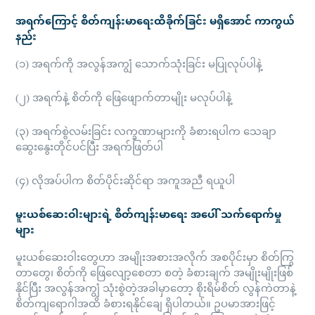
အရက်ကြောင့် စိတ်ကျန်းမာရေးထိခိုက်ခြင်း မရှိအောင် ကာကွယ်
နည်း
(၁) အရက်ကို အလွန်အကျွံ သောက်သုံးခြင်း မပြုလုပ်ပါနဲ့
(၂) အရက်နဲ့ စိတ်ကို ဖြေဖျောက်တာမျိုး မလုပ်ပါနဲ့
(၃) အရက်စွဲလမ်းခြင်း လက္ခဏာများကို ခံစားရပါက သေချာ
ဆွေးနွေးတိုင်ပင်ပြီး အရက်ဖြတ်ပါ
(၄) လိုအပ်ပါက စိတ်ပိုင်းဆိုင်ရာ အကူအညီ ရယူပါ
မူးယစ်ဆေးဝါးများရဲ့ စိတ်ကျန်းမာရေး အပေါ် သက်ရောက်မှု
များ
မူးယစ်ဆေးဝါးတွေဟာ အမျိုးအစားအလိုက် အစပိုင်းမှာ စိတ်ကြွ
တာတွေ၊ စိတ်ကို ဖြေလျော့စေတာ စတဲ့ ခံစားချက် အမျိုးမျိုးဖြစ်
နိုင်ပြီး အလွန်အကျွံ သုံးစွဲတဲ့အခါမှာတော့ စိုးရိမ်စိတ် လွန်ကဲတာနဲ့
စိတ်ကျရောဂါအထိ ခံစားရနိုင်ချေ ရှိပါတယ်။ ဥပမာအားဖြင့်