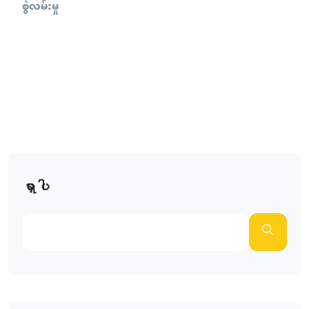
စွဲလမ်းမှု
ရှာပါ