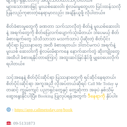
များစွာ ရှိနိုင်တာကို အထူးသတိထားသင့်ပါတယ်။
များသောအားဖြင့် မူးယစ်ဆေးဝါး စွဲလမ်းမှုတွေဟာ ပြင်းထန်သလို
ပြန်လည်ကုစားတဲ့နေရာမှာလည်း အချိန်ယူဖို့ လိုပါတယ်။
စိတ်ခံစားမှုတွေကို ခဏတာ သက်သာလိုတဲ့ စိတ်နဲ့ မူးယစ်ဆေးဝါး
နဲ့ အရက်တွေကို စိတ်ပြေလက်ပျောက်သုံးမိတယ်၊ ဒါပေမယ့် စိတ်
ခံစားချက်တွေ သိသိသာသာ မသက်သာပဲ ပိုဆိုးတဲ့ စိတ်ပိုင်း
ဆိုင်ရာ ပြဿနာတွေ အထိ ခံစားရတယ်၊ ဒါတင်မကပဲ အရက်နဲ့
မူးယစ် ဆေးဝါးကို စွဲလမ်းမိရာကနေ နောက်ဆက်တွဲ ဆိုးကျိုးတွေ
အထိပါ ခံစားရနိုင်တာကြောင့် အထူးဆင်ခြင်နိုင်ဖို့ မျှဝေပေးလိုက်
ရပါတယ်။
သင့်အနေနဲ့ စိတ်ပိုင်းဆိုင်ရာ ပြဿနာတွေကို ရင်ဆိုင်နေရတယ်၊
စိတ်ပိုင်းဆိုင်ရာ အကူအညီ လိုအပ်တယ်ဆိုရင် Call Me Today မှ
တဆင့် ကျွမ်းကျင် ပညာရှင်တွေနှင့် တွေ့ဆုံကာ အခုပဲ နှစ်သိမ့်
ဆွေးနွေးနိုင်ပါပြီ။ Booking ပြုလုပ်ရန်အတွက်
ဒီနေရာကို
နှိပ်ပါ။
:
https://app.callmetoday.org/book
: 09-5131873