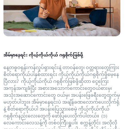
အိမ်မှာနေရင်း ကိုယ့်ကိုယ်ကိုယ် ဂရုစိုက်ဖြစ်ဖို့
နေ့တဓူဝရုန်းကန်လှုပ်ရှားရင်းနဲ့ တာဝန်တွေ၊ ဝတ္တရားတွေကြား
စိတ်ရောကိုယ်ပါနှစ်ထားရင်း ကိုယ့်ကိုယ်ကိုယ်ဂရုစိုက်ဖို့မေ့နေ
ပြီလား? ကိုယ့်ကိုယ်ကိုယ် ဂရုစိုက်ဖြစ်ဖို့ဆိုတာ ငွေကြေး
အကုန်အကျခံပြီး အစားအသောက်ကောင်းတွေဝယ်စားမှ၊
အသုံးအဆောင်ကောင်းတွေ ဝယ်မှ၊ အပန်းဖြေခရီးတွေထွက်မှ
မဟုတ်ပါဘူး။ အိမ်မှာနေရင်းပဲ အချိန်ခဏလောက်ပေးလိုက်ရုံ
နဲ့ စိတ်ရောကိုယ်ပါ အပန်းပြေသွားစေမဲ့ ကိုယ့်ကိုယ်ကိုယ်
ဂရုစိုက်နည်းလေးတွေကို ဖော်ပြပေးလိုက်ပါတယ်။ (၁)
လေကောင်းလေသန့်ကို တစ်ဝကြီးရှူပါ။ စက္ကန့်တိုင်း အလိုလို