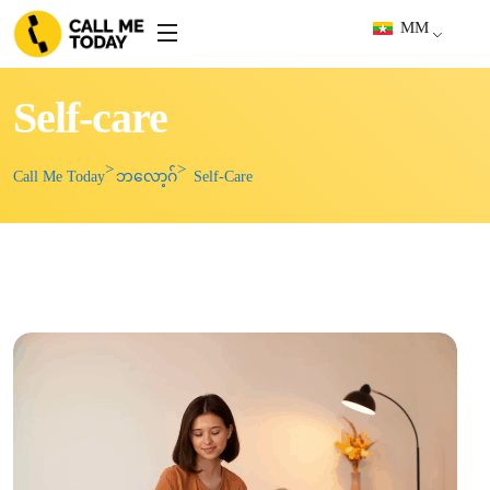
MM
Self-care
Call Me Today
ဘလော့ဂ်
Self-Care