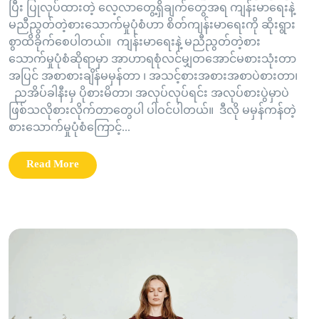
ပြီး ပြုလုပ်ထားတဲ့ လေ့လာတွေ့ရှိချက်တွေအရ ကျန်းမာရေးနဲ့
မညီညွတ်တဲ့စားသောက်မှုပုံစံဟာ စိတ်ကျန်းမာရေးကို ဆိုးရွား
စွာထိခိုက်စေပါတယ်။ ကျန်းမာရေးနဲ့ မညီညွတ်တဲ့စား
သောက်မှုပုံစံဆိုရာမှာ အာဟာရစုံလင်မျှတအောင်မစားသုံးတာ
အပြင် အစာစားချိန်မမှန်တာ ၊ အသင့်စားအစားအစာပဲစားတာ၊
ညအိပ်ခါနီးမှ ပိုစားမိတာ၊ အလုပ်လုပ်ရင်း အလုပ်စားပွဲမှာပဲ
ဖြစ်သလိုစားလိုက်တာတွေပါ ပါဝင်ပါတယ်။ ဒီလို မမှန်ကန်တဲ့
စားသောက်မှုပုံစံကြောင့်...
Read More