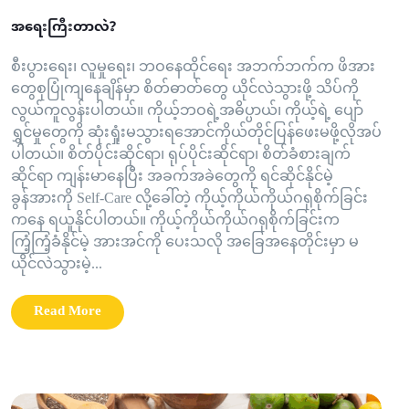
အရေးကြီးတာလဲ?
စီးပွားရေး၊ လူမှုရေး၊ ဘဝနေထိုင်ရေး အဘက်ဘက်က ဖိအား
တွေစုပြုံကျနေချိန်မှာ စိတ်ဓာတ်တွေ ယိုင်လဲသွားဖို့ သိပ်ကို
လွယ်ကူလွန်းပါတယ်။ ကိုယ့်ဘဝရဲ့အဓိပ္ပာယ်၊ ကိုယ့်ရဲ့‌ ပျော်
ရွှင်မှုတွေကို ဆုံးရှုံးမသွားရအောင်ကိုယ်တိုင်ပြန်ဖေးမဖို့လိုအပ်
ပါတယ်။ စိတ်ပိုင်းဆိုင်ရာ၊ ရုပ်ပိုင်းဆိုင်ရာ၊ စိတ်ခံစားချက်
ဆိုင်ရာ ကျန်းမာနေပြီး အခက်အခဲတွေကို ရင်ဆိုင်နိုင်မဲ့
ခွန်အားကို Self-Care လို့ခေါ်တဲ့ ကိုယ့်ကိုယ်ကိုယ်ဂရုစိုက်ခြင်း
ကနေ ရယူနိုင်ပါတယ်။ ကိုယ့်ကိုယ်ကိုယ်ဂရုစိုက်ခြင်းက
ကြံ့ကြံ့ခံနိုင်မဲ့ အားအင်ကို ပေးသလို အခြေအနေတိုင်းမှာ မ
ယိုင်လဲ‌သွားမဲ့...
Read More