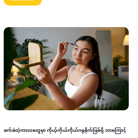
ခက်ခဲတဲ့ကာလတွေမှာ ကိုယ့်ကိုယ်ကိုယ်ဂရုစိုက်ဖြစ်ဖို့ ဘာကြောင့်