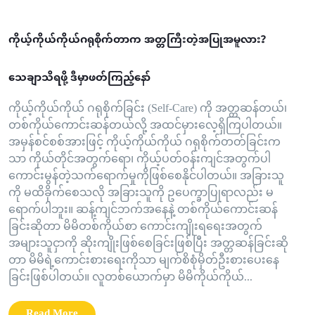
ကိုယ့်ကိုယ်ကိုယ်ဂရုစိုက်တာက အတ္တကြီးတဲ့အပြုအမူလား?
သေချာသိရဖို့ ဒီမှာဖတ်ကြည့်နော်
ကိုယ့်ကိုယ်ကိုယ် ဂရုစိုက်ခြင်း (Self-Care) ကို အတ္တဆန်တယ်၊
တစ်ကိုယ်ကောင်းဆန်တယ်လို့ အထင်မှားလေ့ရှိကြပါတယ်။
အမှန်စင်စစ်အားဖြင့် ကိုယ့်ကိုယ်ကိုယ် ဂရုစိုက်တတ်ခြင်းက
သာ ကိုယ်တိုင်အတွက်ရော၊ ကိုယ့်ပတ်ဝန်းကျင်အတွက်ပါ
ကောင်းမွန်တဲ့သက်ရောက်မှုကိုဖြစ်စေနိုင်ပါတယ်။ အခြားသူ
ကို မထိခိုက်စေသလို အခြားသူကို ဥပေက္ခာပြုရာလည်း မ
ရောက်ပါဘူး။ ဆန့်ကျင်ဘက်အနေနဲ့ တစ်ကိုယ်ကောင်းဆန်
ခြင်းဆိုတာ မိမိတစ်ကိုယ်စာ ကောင်းကျိုးရရေးအတွက်
အများသူငှာကို ဆိုးကျိုးဖြစ်စေခြင်းဖြစ်ပြီး အတ္တဆန်ခြင်းဆို
တာ မိမိရဲ့ကောင်းစားရေးကိုသာ မျက်စိစုံမှိတ်ဦးစားပေးနေ
ခြင်းဖြစ်ပါတယ်။ လူတစ်ယောက်မှာ မိမိကိုယ်ကိုယ်...
Read More