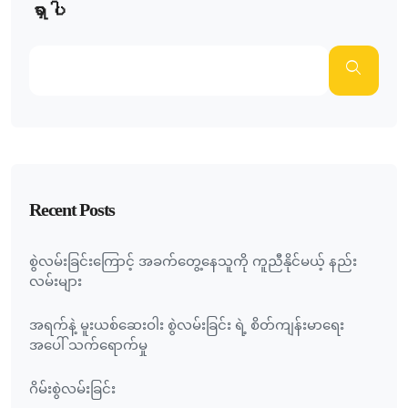
ရှာပါ
Recent Posts
စွဲလမ်းခြင်းကြောင့် အခက်တွေ့နေသူကို ကူညီနိုင်မယ့် နည်း
လမ်းများ
အရက်နဲ့ မူးယစ်ဆေးဝါး စွဲလမ်းခြင်း ရဲ့ စိတ်ကျန်းမာရေး
အပေါ် သက်ရောက်မှု
ဂိမ်းစွဲလမ်းခြင်း