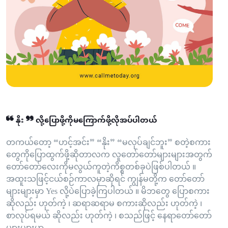
❝ နိုး ❞ လို့ပြောဖို့ကိုမကြောက်ဖို့လိုအပ်ပါတယ်
တကယ်တော့ “ဟင့်အင်း” “နိုး” “မလုပ်ချင်ဘူး” စတဲ့စကား
တွေကိုပြောထွက်ဖို့ဆိုတာလက လူတော်တော်များများအတွက်
တော်တော်လေးကိုမလွယ်ကူတဲ့ကိစ္စတစ်ခုပဲဖြစ်ပါတယ် ။
အထူးသဖြင့်ငယ်စဉ်ကာလမှာဆိုရင် ကျွန်မတို့က တော်တော်
များများမှာ Yes လို့ပဲပြောခဲ့ကြပါတယ် ။ မိဘတွေ ပြောစကား
ဆိုလည်း ဟုတ်ကဲ့ ၊ ဆရာဆရာမ စကားဆိုလည်း ဟုတ်ကဲ့ ၊
စာလုပ်ရမယ် ဆိုလည်း ဟုတ်ကဲ့ ၊ စသည်ဖြင့် နေရာတော်တော်