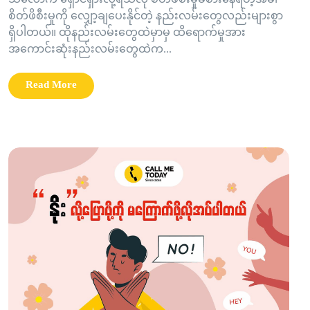
သလောက် ရှောင်ရှားလို့ရသလို စိတ်ဖီစီးမှုခံစားနေရတဲ့အခါ
စိတ်ဖိစီးမှုကို လျှော့ချပေးနိုင်တဲ့ နည်းလမ်းတွေလည်းများစွာ
ရှိပါတယ်။ ထိုနည်းလမ်းတွေထဲမှာမှ ထိရောက်မှုအား
အကောင်းဆုံးနည်းလမ်းတွေထဲက...
Read More