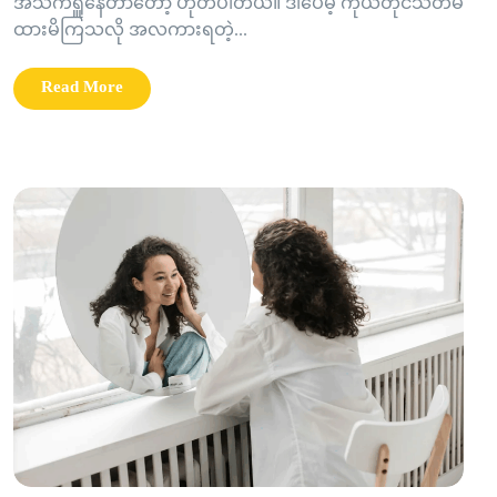
အသက်ရှူနေတာတော့ ဟုတ်ပါတယ်။ ဒါပေမဲ့ ကိုယ်တိုင်သတိမ
ထားမိကြသလို အလကားရတဲ့...
Read More