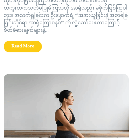
ထုတ်လုပ်ဖြစ်နေကြတာတော့ဟုတ်ပါတယ်။ ဒါပေမဲ့
တကူးတကသတိမပြုမိကြသလို အာရုံလည်း မစိုက်ဖြစ်ကြပါ
ဘူး။ အသက်ရှူခြင်းက ဦးနှောက်ရဲ့ “အနားယူခြင်းနဲ့ အစာခြေ
ခြင်းဆိုင်ရာ အာရုံကြောစနစ်” ကို လှုံ့ဆော်ပေးတာကြောင့်
စိတ်ခံစားချက်များနဲ့...
Read More