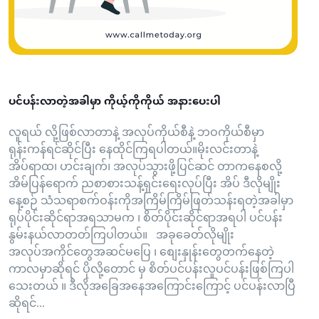
ပင်ပန်းလာတဲ့အခါမှာ ကိုယ့်ကိုကိုယ် အနားပေးပါ
လူရယ် လို့ဖြစ်လာတာနဲ့ အလုပ်ကိုယ်စီနဲ့ ဘဝကိုယ်စီမှာ
ရုန်းကန်ရင်ဆိုင်ပြီး နေထိုင်ကြရပါတယ်။မိုးလင်းတာနဲ့
အိပ်ရာထ၊ ဟင်းချက်၊ အလုပ်သွားဖို့ပြင်ဆင် တာကနေစလို့
အိမ်ပြန်ရောက် ညစာစားသန့်ရှင်းရေးလုပ်ပြီး အိပ် ဒီလိုမျိုး
နေ့စဉ် သံသရာစက်ဝန်းကိုအကြိမ်ကြိမ်ဖြတ်သန်းရတဲ့အခါမှာ
ရုပ်ပိုင်းဆိုင်ရာအရသာမက ၊ စိတ်ပိုင်းဆိုင်ရာအရပါ ပင်ပန်း
နွမ်းနယ်လာတတ်ကြပါတယ်။ အခုခေတ်လိုမျိုး
အလုပ်အကိုင်တွေအဆင်မပြေ ၊ စျေးနှုန်းတွေတက်နေတဲ့
ကာလမှာဆိုရင် ပိုလို့တောင် မှ စိတ်ပင်ပန်းလူပင်ပန်းဖြစ်ကြပါ
သေးတယ် ။ ဒီလိုအခြေအနေအကြောင်းကြောင့် ပင်ပန်းလာပြီ
ဆိုရင်...