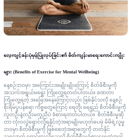
လေ့ကျင့်ခန်းပုံမှန်ပြုလုပ်ခြင်း၏ စိတ်ကျန်းမာရေးကောင်းကျိုး
များ (Benefits of Exercise for Mental Wellbeing)
နေ့စဉ်ဘဝမှာ အကြောင်းအမျိုးမျိုးကြောင့် စိတ်ဖိစီးမှုကို
အသက်အရွယ်မရွေး ကြုံတွေ့ရတတ်ပါတယ်။ ခဏတာ
ကြုံတွေ့ရတဲ့ အခြေအနေကြောင့်လည်း ဖြစ်နိုင်သလို နေ့စဉ်
စိုးရိမ်ပူပန်စရာ ကိစ္စတွေကြောင့် ရေတို၊ ရေရှည် စိတ်ဖိစီးမှုကို
လူတဦးနဲ့တဦးမတူညီပဲ ခံစားရတတ်ပါတယ်။ စိတ်ဖီစီးမှုဆို
တာ လုံးဝလွှဲရှောင်လို့ရနိုင်တဲ့အရာမျိုးမဟုတ်ပေမဲ့ မိမိရဲ့လူမှု
ဘဝမှာ စိတ်ဖိစီးမှုကို ဖြစ်စေတဲ့အရာတွေကို တတ်နိုင်