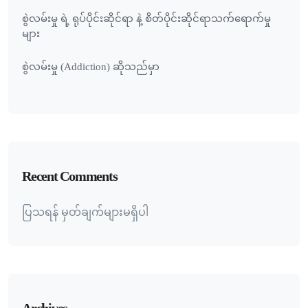
စွဲလမ်းမှု ရဲ့ ရုပ်ပိုင်းဆိုင်ရာ နဲ့ စိတ်ပိုင်းဆိုင်ရာသက်ရောက်မှု
များ
စွဲလမ်းမှု (Addiction) ဆိုသည်မှာ
Recent Comments
ပြသရန် မှတ်ချက်များမရှိပါ