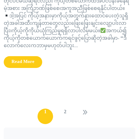
တိုင်ပင်မယ်ဆိုရင်လည်း ကိုယ့်တစ်ယောက်ထဲအပင်ပန်းခံနေရ
မဲ့အစား အကြံဉာဏ်ဖြစ်စေ၊အကူအညီဖြစ်စေရနိုင်ပါတယ်။
ဒါ့အပြင် ကိုယ့်အနားမှာကိုယ့်အတွက်နားထောင်ပေးတဲ့သူရှိ
တဲ့အခါအထီးကျန်တာတွေလည်းဖြေးဖြေးချင်းလျော့ပါးလာ
ပြီး၊ကိုယ့်ကိုကိုယ်ယုံကြည်မှုရရှိလာပါလိမ့်မယ်။
အကယ်၍
ကိုယ့်ကိုတစ်ယောက်ယောက်ကရင်ဖွင့်ပြောဆိုတဲ့အခါမှာ- “ဒီ
လောက်လေးကဘာမှမဟုတ်ပါဘူး...
Read More
1
2