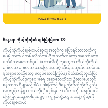
ဒီနေ့ရော ကိုယ့်ကိုကိုယ် ချစ်ပြီးပြီလား ???
ကိုယ့်ကိုကိုယ်ချစ်တယ်ဆိုတဲ့အလုပ်က ပြောရင်သာလွယ်ကူ
ပေမဲ့ တကယ်တမ်းလိုက်လုပ်ဖို့အတွက်ကတော့ အတော်လေး
ခက်ခဲတဲ့အရာတစ်ခုပါပဲ။ ဘာလို့ဆို လူတွေက ကိုယ့်ကိုကိုယ်
ချစ်တယ် ချစ်တယ် သာပြောနေပေမဲ့ ကိုယ့်အတွက်ကောင်းစေ
မဲ့အရာတွေကိုတော့ မလုပ်ဆောင်ကြပဲနဲ့ ၊ စိတ်အလိုလိုက်ပြီး
ကိုယ့်ကိုကိုယ်ဒုက္ခပေးစေမဲ့ အရာတွေကိုသာ ဦးစားပေးလုပ်
နေတာက ပိုများလို့ပါပဲ ။ ဒါကြောင့် ဒီနေ့ ကိုယ့်ကိုကိုယ် နည်း
လမ်းမှန်ကန်စွာ ဘယ်လိုမျိုးချစ်ရမလဲ ဆိုတာကို အနည်းငယ်
ပြောပြပေးသွားပါရစေရှင့် ။ ကျွန်မတို့တွေအနေနဲ့ ကိုယ့်ကို
ကိုယ်ချစ်တယ်...