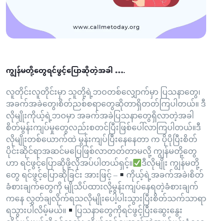
ကျွန်မတို့တွေရင်ဖွင့်ပြောဆိုတဲ့အခါ ….
လူတိုင်းလူတိုင်းမှာ သူတို့ရဲ့ဘဝတစ်လျှောက်မှာ ပြသနာတွေ၊
အခက်အခဲတွေ၊စိတ်ညစ်စရာတွေဆိုတာရှိတတ်ကြပါတယ်။ ဒီ
လိုမျိုးကိုယ့်ရဲ့ဘဝမှာ အခက်အခဲပြသနာတွေရှိလာတဲ့အခါ
စိတ်မွန်းကျပ်မှုတွေလည်းစတင်ပြီးဖြစ်ပေါ်လာကြပါတယ်။ဒီ
လိုမျိုးတစ်ယောက်ထဲ မွန်းကျပ်ပြီးနေနေတာ က ပိုပိုပြီးစိတ်
ပိုင်းဆိုင်ရာအဆင်မပြေဖြစ်လာတတ်တာမလို့ ကျွန်မတို့တွေ
ဟာ ရင်ဖွင့်ပြောဆိုဖို့လိုအပ်ပါတယ်ရှင့်။
ဒီလိုမျိုး ကျွန်မတို့
တွေ ရင်ဖွင့်ပြောဆိုခြင်း အားဖြင့် –
ကိုယ့်ရဲ့အခက်အခဲ၊စိတ်
ခံစားချက်တွေကို မျိုသိပ်ထားလို့မွန်းကျပ်နေရတဲ့ခံစားချက်
ကနေ လွှတ်ချလိုက်ရသလိုမျိုးပေါ့ပါးသွားပြီးစိတ်သက်သာရာ
ရသွားပါလိမ့်မယ်။
ပြသနာတွေကိုရင်ဖွင့်ပြီးဆွေးနွေး