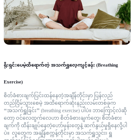
ရိုးရှင်းပေမဲ့ထိရောက်တဲ့ အသက်ရှူလေ့ကျင့်ခန်း (Breathing
Exercise)
စိတ်ခံစားချက်ပြင်းထန်နေတဲ့အချိန်တိုင်းမှာ ပြန်လည်
တည်ငြိမ်သွားစေမဲ့ အထိရောက်ဆုံးနည်းလမ်းတစ်ခုက
“အသက်ရှူခြင်း” (breathing exercise) ပါပဲ။ ဘာကြောင့်လဲဆို
တော့ ဝင်လေထွက်လေဟာ စိတ်ခံစားချက်တွေ၊ စိတ်ခံစား
ချက်ကို ထိန်းချုပ်နေတဲ့ဟော်မုန်းတွေနဲ့ ဆက်နွယ်မှုရှိနေလို့ပါ
ပဲ။ လူတွေက အချိန်စက္ကန့်တိုင်းမှာ အသက်ရှူသွင်း၊ ရှူ