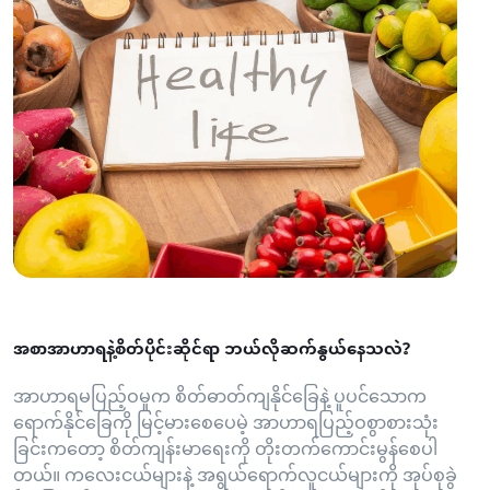
အစာအာဟာရနဲ့စိတ်ပိုင်းဆိုင်ရာ ဘယ်လိုဆက်နွယ်နေသလဲ?
အာဟာရမပြည့်ဝမှုက စိတ်ဓာတ်ကျနိုင်ခြေနဲ့ ပူပင်သောက
ရောက်နိုင်ခြေကို မြင့်မားစေပေမဲ့ အာဟာရပြည့်ဝစွာစားသုံး
ခြင်းကတော့ စိတ်ကျန်းမာရေးကို တိုးတက်ကောင်းမွန်စေပါ
တယ်။ ကလေးငယ်များနဲ့ အရွယ်ရောက်လူငယ်များကို အုပ်စုခွဲ