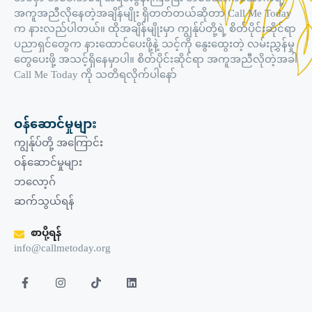
အကူအညီလိုနေတဲ့အချိန်မျိုး ရှိတတ်တယ်ဆိုတာ Call Me Today
က နားလည်ပါတယ်။ ထိုအချိန်မျိုးမှာ ကျွန်ုပ်တို့ရဲ့ စိတ်ပိုင်းဆိုင်ရာ
ပညာရှင်တွေက နားထောင်ပေးဖို့နဲ့ သင့်ကို နွေးထွေးတဲ့ လမ်းညွှန်မှု
တွေပေးဖို့ အသင့်ရှိနေမှာပါ။ စိတ်ပိုင်းဆိုင်ရာ အကူအညီလိုတဲ့အခါ
Call Me Today ကို သတိရလိုက်ပါနော်
ဝန်ဆောင်မှုများ
ကျွန်ုပ်တို့ အကြောင်း
ဝန်ဆောင်မှုများ
ဘလော့ဂ်
ဆက်သွယ်ရန်
စာပို့ရန်
info@callmetoday.org