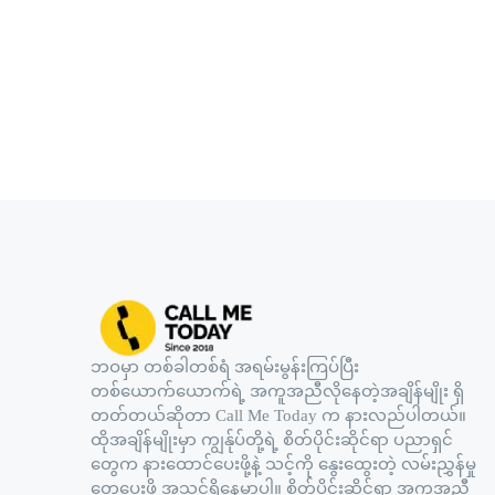
ဘဝမှာ တစ်ခါတစ်ရံ အရမ်းမွန်းကြပ်ပြီး
တစ်ယောက်ယောက်ရဲ့ အကူအညီလိုနေတဲ့အချိန်မျိုး ရှိ
တတ်တယ်ဆိုတာ Call Me Today က နားလည်ပါတယ်။
ထိုအချိန်မျိုးမှာ ကျွန်ုပ်တို့ရဲ့ စိတ်ပိုင်းဆိုင်ရာ ပညာရှင်
တွေက နားထောင်ပေးဖို့နဲ့ သင့်ကို နွေးထွေးတဲ့ လမ်းညွှန်မှု
တွေပေးဖို့ အသင့်ရှိနေမှာပါ။ စိတ်ပိုင်းဆိုင်ရာ အကူအညီ