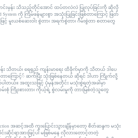
်းမှန်း သိသည့်တိုင်အောင် ထပ်တလဲလဲ ပြုလုပ်ခြင်းကို ဆိုလို
System ကို ကြိမ်ဖန်များစွာ အသုံးပြုခြင်းဖြစ်တာကြောင့် ဖြတ်
 မူးယစ်ဆေးဝါး စွဲတာ၊ အရက်စွဲတာ၊ ဂ်ိမ်းစွဲတာ စတာတွေ
်း သိတယ်၊ ရေရှည် ကျန်းမာရေး ထိခိုက်မှာကို သိတယ် ဒါပေ
ခက်ခဲတာကြောင့်် ဆက်ပြီး သုံးဖြစ်နေတယ် ဆိုရင် ဒါဟာ ကြိုက်လို့
စ်ပါတယ်။ အထူးသဖြင့် ပုံမှန်အတိုင်း မသုံးစွဲရတဲ့အခါမှာ
းစုံ ကြိုးစားတာ၊ ကိုယ့်ရဲ့ စွဲလမ်းမှုကို တားမြစ်တဲ့သူတွေ
iction အဆင့်အထိ ကူးပြောင်းသွားချိန်မှာတော့ စိတ်ဆန္ဒက မသုံး
်ပိုင်းဆိုင်ရာအားဖြင့်ပါ မဖြစ်မနေ လိုလားတောင့်တတဲ့