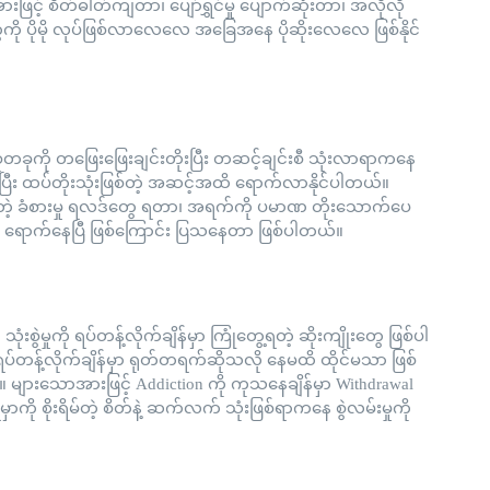
းဖြင့် စိတ်ဓါတ်ကျတာ၊ ပျော်ရွှင်မှု ပျောက်ဆုံးတာ၊ အလိုလို
ုတွေကို ပိုမို လုပ်ဖြစ်လာလေလေ အခြေအနေ ပိုဆိုးလေလေ ဖြစ်နိုင်
ုံတခုကို တဖြေးဖြေးချင်းတိုးပြီး တဆင့်ချင်းစီ သုံးလာရာကနေ
စ်လာပြီး ထပ်တိုးသုံးဖြစ်တဲ့ အဆင့်အထိ ရောက်လာနိုင်ပါတယ်။
ညီတဲ့ ခံစားမှု ရလဒ်တွေ ရတာ၊ အရက်ကို ပမာဏ တိုးသောက်ပေ
ို ရောက်နေပြီ ဖြစ်ကြောင်း ပြသနေတာ ဖြစ်ပါတယ်။
စွဲမှုကို ရပ်တန့်လိုက်ချိန်မှာ ကြုံတွေ့ရတဲ့ ဆိုးကျိုးတွေ ဖြစ်ပါ
် ရပ်တန့်လိုက်ချိန်မှာ ရုတ်တရက်ဆိုသလို နေမထိ ထိုင်မသာ ဖြစ်
 များသောအားဖြင့် Addiction ကို ကုသနေချိန်မှာ Withdrawal
ှာကို စိုးရိမ်တဲ့ စိတ်နဲ့ ဆက်လက် သုံးဖြစ်ရာကနေ စွဲလမ်းမှုကို