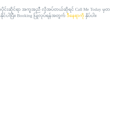
တ်ပိုင်းဆိုင်ရာ အကူအညီ လိုအပ်တယ်ဆိုရင် Call Me Today မှတ
ေးနိုင်ပါပြီ။ Booking ပြုလုပ်ရန်အတွက်
ဒီနေရာကို
နှိပ်ပါ။