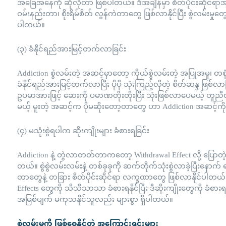
အခြေအနေကို ဆိုလိုတာ ဖြစ်ပါတယ်။ ဒီအချိန်မှာ စိတ်ပိုင်းဆိုင်ရာအာ
ဝမ်းနည်းတာ၊ စိုးရိမ်စိတ် လွန်ကဲတာတွေ ဖြစ်လာနိုင်ပြီး စွဲလမ်းမှ
ပါတယ်။
(၃) ခံနိုင်ရည်အားမြင့်တက်လာခြင်း
Addiction စွဲလမ်းတဲ့ အဆင့်မှာတော့ ကိုယ်စွဲလမ်းတဲ့ အပြုအမူ၊ တစ
ခံနိုင်ရည်အားမြင့်တက်လာပြီး ပိုပို သုံးကြည့်လိုတဲ့ စိတ်ဆန္ဒ ဖြ
ဥပမာအားဖြင့် ဆေးကို ပမာဏတိုးတိုးပြီး သုံးဖြစ်လာပေမယ့် တူ
မယ့် မူးတဲ့ အဆင့်က ပိုမဆိုးတော့တာတွေ ဟာ Addiction အဆင့်က
(၄) မသုံးစွဲရပါက ဆိုးကျိုးများ ခံစားရခြင်း
Addiction နဲ့ တွဲလာတတ်တာကတော့ Withdrawal Effect လို့ ပြောတဲ့ သုံး
တယ်။ စွဲစွဲလမ်းလမ်းနဲ့ တစ်ခုခုကို ဆက်တိုက်သုံးစွဲလာခဲ့ပြီးနောက
တာတွေနဲ့ တခြား စိတ်ပိုင်းဆိုင်ရာ လက္ခဏာတွေ ဖြစ်လာနိုင်ပါတယ်။
Effects တွေကို သိသိသာသာ ခံစားရနိုင်ပြီး ဒီဆိုးကျိုးတွေကို ခံစားရမ
အမြစ်ပျက် မကုသနိုင်သူလည်း များစွာ ရှိပါတယ်။
စွဲလမ်းမှုကို ဖြစ်စေနိုင်တဲ့ အကြောင်းရင်းများ