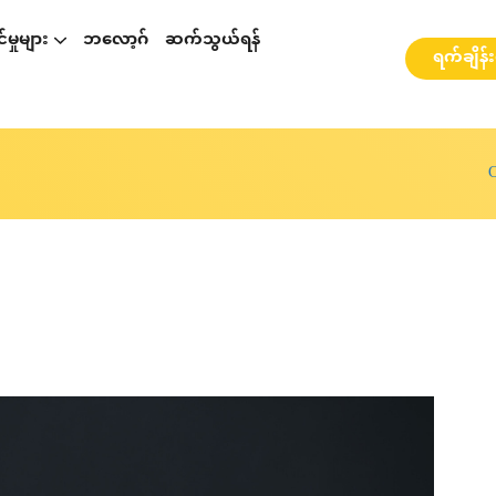
မှုများ
ဘလော့ဂ်
ဆက်သွယ်ရန်
ရက်ချိန်
p နှင့်ပတ်သတ်၍ဆွေးနွေးခြင်း
စားဆွေးနွေးခြင်း
ို့ ဆွေးနွေးခြင်း
webinarများ နှင့် အလုပ်ရုံဆွေးနွေးပွဲများ
C