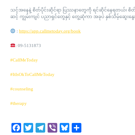
သင့်အနေနဲ့ စိတ်ပိုင်းဆိုင်ရာ ပြဿနာတွေကို ရင်ဆိုင်နေရတယ်၊ စိ
ဆင့် ကျွမ်းကျင် ပညာရှင်တွေနှင့် တွေ့ဆုံကာ အခုပဲ နှစ်သိမ့်ဆွေးနွ
:
https://app.callmetoday.org/book
: 09-5131873
#CallMeToday
#ItIsOkToCallMeToday
#counseling
#therapy
Facebook
Twitter
Telegram
Viber
Bluesky
Share