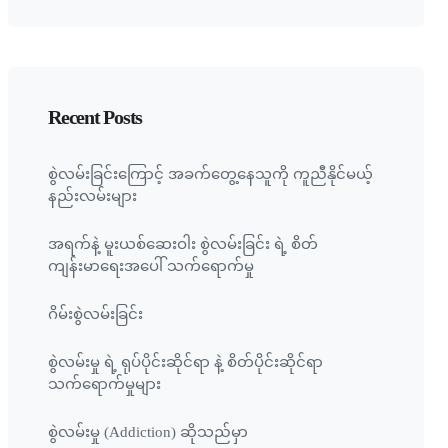
Recent Posts
စွဲလမ်းခြင်းကြောင့် အခက်တွေ့နေသူကို ကူညီနိုင်မယ့်
နည်းလမ်းများ
အရက်နဲ့ မူးယစ်ဆေးဝါး စွဲလမ်းခြင်း ရဲ့ စိတ်
ကျန်းမာရေးအပေါ် သက်ရောက်မှု
ဂိမ်းစွဲလမ်းခြင်း
စွဲလမ်းမှု ရဲ့ ရုပ်ပိုင်းဆိုင်ရာ နဲ့ စိတ်ပိုင်းဆိုင်ရာ
သက်ရောက်မှုများ
စွဲလမ်းမှု (Addiction) ဆိုသည်မှာ