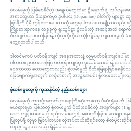
စွဲလမ်းမှုကို ဖြစ်စေနိုင်တဲ့ အချက်တွေထဲမှာ ဦးနှောက်ရဲ့ လုပ်ငန်
အရာတွေဟာ ဦးနှောက်မှာ ဒိုပါမင်း (Dopamine) ဓါတ်ကို များစွာ 
ဖြစ်ဖို့ကို ပိုမို တွန်းအားပေးတာကို တွေ့ရပါတယ်။ တချို့ကလည်း နဂို
ကြိုးစားရာကနေ တခုခုကို ရူးသွပ်စွာ စွဲလမ်းတဲ့ အဆင့်အထိ ရောက်
စိတ်ပျက်အားငယ်ခြင်းနဲ့ ကိုယ့်ကိုကိုယ် ယုံကြည်မှု ကျဆင်းမှုကို ခ
တွေ့ရတတ်ပါတယ်။
ဒါတင်မကပဲ ပတ််ဝန်းကျင် အနေအထားနဲ့ လူမှုပတ်ဝန်းကျင်ပေါ်မှာ မူတည
ပါတယ်။ ဥပမာအားဖြင့် ပတ်ဝန်းကျင်မှာ မူးယစ်ဆေးဝါးနဲ့ အရက်ကို အ
ဝေးကွာတာ စတာတွေကလည်း စွဲလမ်းမှုကို စိတ်ဖြေရာဖြစ်စေနိုင
ဖြေဖျောက်ဖို့အတွက် တစုံတရာကို အလွန်အမင်း စွဲလမ်းတာမျိုးလည်
စွဲလမ်းမှုတွေကို ကုသနိုင်တဲ့ နည်းလမ်းများ
စွဲလမ်းမှုကို ကုသဖို့အတွက် အရေးကြီးဆုံးကတော့ ဒီဆုံးရှုံးမှု ကို 
ဖယ်ရှားရမှာ ဖြစ်သလို စွဲလမ်းမှုကို ပိုဆိုးစေနိုင်တဲ့ အချက်များ (Tr
သော ကျန်းမာစေမယ့် နည်းလမ်းတွေနဲ့ အစားထိုးခြင်း၊ သေချာ စနစ်တ
ပြုလုပ်ဖို့ လိုမှာ ဖြစ်ပါတယ်။ လိုအပ်တယ်ဆိုရင်တော့ စိတ်ပိုင်း
လည်း ယူရတာလည်း ရှိနိုင်ပါတယ်။