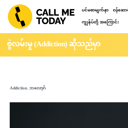
ပင်မစာမျက်နှာ
ဝန်ဆောင်
Relationshi
စိတ်ဒဏ်ရာ ကု
တယ်လီဂရမ် စာပ
သင်တန်းများ၊ ဟောပြောပွဲများ၊ 
စိတ်ပညာဆိုင်ရာ စစ်ဆေးခြင်း
ကျွန်ုပ်တို့ အကြောင်း
စွဲလမ်းမှု (Addiction) ဆိုသည်မှာ
Addiction
ဘလော့ဂ်
,