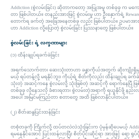
Addiction (စွဲလမ်းခြင်း) ဆိုတာကတော့ အပြုအမူ တစ်ခုခု က မကောင
တာ ဖြစ်ပါတယ်။ တနည်းအားဖြင့် စွဲလမ်းမှု ဟာ ဦးနှောက်ရဲ့ Reward 
တောက်ရ ခက်တဲ့ အခြေအနေတစ်ခု လည်း ဖြစ်ပါတယ်။ ဥပမာအားဖြင့်
ဟာ Addiction လို့ပြောတဲ့ စွဲလမ်းခြင်း ပြဿနာတွေ ဖြစ်ပါတယ်။
စွဲလမ်းခြင်း ရဲ့ လက္ခဏာများ
(၁) ထိန်းချုပ်ရခက်ခဲခြင်း
အရက်သောက်တာ၊ ဆေးသုံးတာဟာ ခန္ဓာကိုယ်အတွက် ဆိုးကျိုးရှိမှန
မယ့် ရပ်တန့်လို့ မရနိုင်ဘူး၊ ကိုယ့်ရဲ့ စိတ်ကိုလည်း ထိန်းချုပ်ရ 
သုံးတဲ့ အဆင့်ကနေ စွဲလမ်းလို့ သုံးဖြစ်တဲ့ အဆင့်ကို ရောက်နေပြီ ဖြ
တစ်ခုခု လိုနေသလို ခံစားရတာ၊ စွဲလမ်းတဲ့အရာကို ရယူနိုင်ဖို့ နည်းလမ်
အပေါ် အမြင်မကြည်တာ စတာတွေ အထိ ဖြစ်လာနိုင်ပါတယ်။
(၂) စိတ်ဆန္ဒပြင်းထန်ခြင်း
တစုံတခုကို ကြိုက်လို့ ထပ်တလဲလဲသုံးခြင်းက ပုံမှန်ဆိုပေမယ့် Add
ရမနေနိုင်အောင် ပြင်းထန်လာပြီး စိတ်ပိုင်းဆိုင်ရာ အားဖြင့် ရော ရုပ