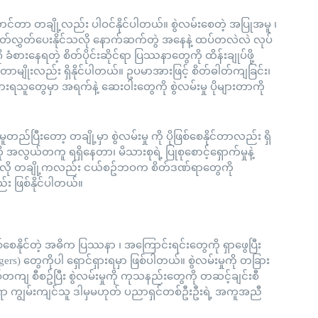
းဆောင်တာ တချို့လည်း ပါဝင်နိုင်ပါတယ်။ စွဲလမ်းစေတဲ့ အပြုအမူ ၊
ထုတ်လွှတ်ပေးနိုင်သလို နောက်ဆက်တွဲ အနေနဲ့ ထပ်တလဲလဲ လုပ်
 ခံစားနေရတဲ့ စိတ်ပိုင်းဆိုင်ရာ ပြဿနာတွေကို ထိန်းချုပ်ဖို့
တာမျိုးလည်း ရှိနိုင်ပါတယ်။ ဥပမာအားဖြင့် စိတ်ဓါတ်ကျခြင်း၊
ံစားရသူတွေမှာ အရက်နဲ့ ဆေးဝါးတွေကို စွဲလမ်းမှု ပိုများတာကို
်ပြီးတော့ တချို့မှာ စွဲလမ်းမှု ကို ပိုဖြစ်စေနိုင်တာလည်း ရှိ
လွယ်တကူ ရရှိနေတာ၊ မိသားစုရဲ့ ပြုစုစောင့်ရှောက်မှုနဲ့
်သလို တချို့ကလည်း ငယ်စဥ်ဘဝက စိတ်ဒဏ်ရာတွေကို
း ဖြစ်နိုင်ပါတယ်။
ဖြစ်စေနိုင်တဲ့ အဓိက ပြဿနာ ၊ အကြောင်းရင်းတွေကို ရှာဖွေပြီး
iggers) တွေကိုပါ ရှောင်ရှားရမှာ ဖြစ်ပါတယ်။ စွဲလမ်းမှုကို တခြား
ကျ စီစဥ်ပြီး စွဲလမ်းမှုကို ကုသနည်းတွေကို တဆင့်ချင်းစီ
ဆိုင်ရာ ကျွမ်းကျင်သူ ဒါမှမဟုတ် ပညာရှင်တစ်ဦးဦးရဲ့ အကူအညီ