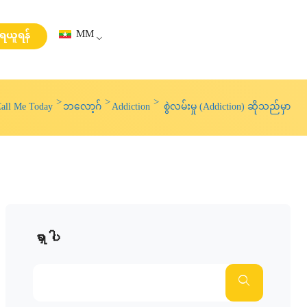
MM
းရယူရန်
all Me Today
ဘလော့ဂ်
Addiction
စွဲလမ်းမှု (Addiction) ဆိုသည်မှာ
ရှာပါ