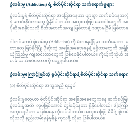
စွဲလမ်းမှု (Addiction) ရဲ့ စိတ်ပိုင်းဆိုင်ရာ သက်ရောက်မှုများ
စွဲလမ်းမှုနဲ့ စိတ်ပိုင်းဆိုင်ရာ အခြေအနေဟာ များစွာ ဆက်စပ်နေသ
နဲ့ မကင်းနိုင်တာတွေ ရှိနိုင်ပါတယ်။ အထူးသဖြင့် ဆေးဝါးတွေကို အရက်စ
ပိုဆိုးစေနိုင်သလို စိတ်အတက်အကျ ဖြစ်တာနဲ့ ဂဏှာမငြိမ် ဖြစ်တ
ဒါတင်မကပဲ စွဲလမ်းမှု (Addiction) ကို ခံစားရချိန်မှာ သတိမေ့တာ၊ ဆုံ
တာတွေ ဖြစ်နိုင်ပြီး ပိုဆိုးတဲ့ အခြေအနေအနေနဲ့ မရှိတာတွေကို အရှ
ယုံကြည်မှု ကျဆင်းတာတွေကို ဖြစ်စေနိုင်ပါတယ်။ ကိုယ့်ကိုကိုယ် အ
တဖုံ ဆက်စပ်နေတာကို တွေ့ရပါတယ်။
စွဲလမ်းမှုကြောင့်ဖြစ်တဲ့ ရုပ်ပိုင်းဆိုင်ရာနဲ့ စိတ်ပိုင်းဆိုင်ရာ သက်ရ
(၁) စိတ်ပိုင်းဆိုင်ရာ အကူအညီ ရယူပါ
စွဲလမ်းမှုတွေဟာ စိတ်ပိုင်းဆိုင်ရာ အခြေအနေတွေကနေ ဆက်စပ်ဖြ
စွဲလမ်းမှုအထိ လုပ်ဖြစ်အောင် တွန်းပို့နေတာ ရှိနိုင်ပါတယ်။ ဒါ့ကြောင
အကူအညီဟာ မဖြစ်မနေ လိုအပ်ပါတယ်။ အထူးသဖြင့် မိမိရဲ့ စွဲလမ်းမ
လိုသလို နည်းလမ်းမှန်မှန်နဲ့ ကုသဖို့ လိုမှာ ဖြစ်ပါတယ်။