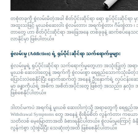
တစုံတခုကို စွဲလမ်းမိတဲ့အခါ စိတ်ပိုင်းဆိုင်ရာ ရော ရုပ်ပိုင်းဆိုင်ရ
အထူးသဖြင့် မူးယစ်ဆေးဝါး စွဲလမ်းတာ၊ အရက်စွဲတာ၊ ဂိမ်းစွဲတာ ၊ 
တာတွေ ဟာ စိတ်ပိုင်းဆိုင်ရာ အခြေအနေ တစ်ခုခုနဲ့ ဆက်စပ်နေသလို
လာနိုင်မှာ ဖြစ်ပါတယ်။
စွဲလမ်းမှု (Addiction) ရဲ့ ရုပ်ပိုင်းဆိုင်ရာ သက်ရောက်မှုများ
စွဲလမ်းမှုရဲ့ ရုပ်ပိုင်းဆိုင်ရာ သက်ရောက်မှုတွေဟာ အသုံးပြုတဲ့ 
မူးယစ် ဆေးဝါးတွေနဲ့ အရက်ကို စွဲလမ်းစွာ ရေရှည်သောက်သုံးမိတဲ့
ပြောင်းလဲစေနိုင်ပြီး နောက်ဆက်တွဲ အနေနဲ့ ဦးနှောက်ရဲ့ လုပ်ငန်းဆေ
မှာ ခန္ဓာကိုယ်ရဲ့ အဓိက အစိတ်အပိုင်းတွေ ဖြစ်တဲ့ အသည်း၊ နှလုံ
ဖြစ်စေနိုင်ပါတယ်။
ဒါတင်မကပဲ အရက်နဲ့ မူးယစ် ဆေးဝါးကဲ့သို့ အရာတွေကို ရေရှည်အဆ
Withdrawal Symptoms တွေ အနေနဲ့ စိုးရိမ်စိတ် လွန်ကဲတာ၊ ကယေ
သတိလစ် မေ့မြောတာအထိ ခံစားရနိုင်ပါတယ်။ စွဲလမ်းမှုကြောင့် ခံန
လွန်ကဲစွာ သုံးစွဲမိပြီး သေဆုံးတဲ့အထိ ဖြစ်စေနိုင်ပါတယ်။