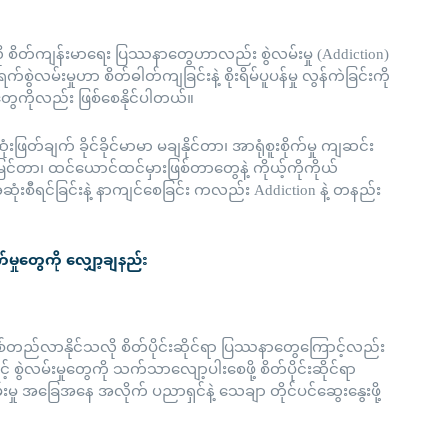
လို စိတ်ကျန်းမာရေး ပြဿနာတွေဟာလည်း စွဲလမ်းမှု (Addiction)
ွဲလမ်းမှုဟာ စိတ်ဓါတ်ကျခြင်းနဲ့ စိုးရိမ်ပူပန်မှု လွန်ကဲခြင်းကို
ာတွေကိုလည်း ဖြစ်စေနိုင်ပါတယ်။
းဖြတ်ချက် ခိုင်ခိုင်မာမာ မချနိုင်တာ၊ အာရုံစူးစိုက်မှု ကျဆင်း
ိမြင်တာ၊ ထင်ယောင်ထင်မှားဖြစ်တာတွေနဲ့ ကိုယ့်ကိုကိုယ်
ဆုံးစီရင်ခြင်းနဲ့ နာကျင်စေခြင်း ကလည်း Addiction နဲ့ တနည်း
ောက်မှုတွေကို လျှော့ချနည်း
စ်တည်လာနိုင်သလို စိတ်ပိုင်းဆိုင်ရာ ပြဿနာတွေကြောင့်လည်း
့် စွဲလမ်းမှုတွေကို သက်သာလျော့ပါးစေဖို့ စိတ်ပိုင်းဆိုင်ရာ
ှု အခြေအနေ အလိုက် ပညာရှင်နဲ့ သေချာ တိုင်ပင်ဆွေးနွေးဖို့