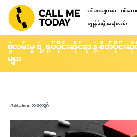
ပင်မစာမျက်နှာ
ဝန်ဆောင်
Relationshi
စိတ်ဒဏ်ရာ ကု
တယ်လီဂရမ် စာပ
သင်တန်းများ၊ ဟောပြောပွဲများ၊ 
စိတ်ပညာဆိုင်ရာ စစ်ဆေးခြင်း
ကျွန်ုပ်တို့ အကြောင်း
စွဲလမ်းမှု ရဲ့ ရုပ်ပိုင်းဆိုင်ရာ နဲ့ စိတ်ပိုင
များ
Addiction
ဘလော့ဂ်
,