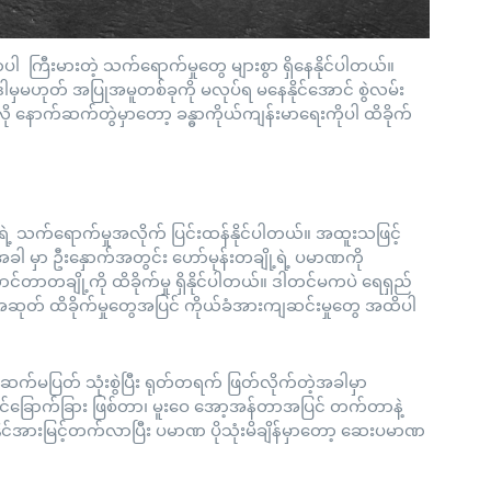
ာ မှာပါ ကြီးမားတဲ့ သက်ရောက်မှုတွေ များစွာ ရှိနေနိုင်ပါတယ်။
ဒါမှမဟုတ် အပြုအမူတစ်ခုကို မလုပ်ရ မနေနိုင်အောင် စွဲလမ်း
 နောက်ဆက်တွဲမှာတော့ ခန္ဓာကိုယ်ကျန်းမာရေးကိုပါ ထိခိုက်
အရာရဲ့ သက်ရောက်မှုအလိုက် ပြင်းထန်နိုင်ပါတယ်။ အထူးသဖြင့်
အခါ မှာ ဦးနှောက်အတွင်း ဟော်မုန်းတချို့ရဲ့ ပမာဏကို
ာင်တာတချို့ကို ထိခိုက်မှု ရှိနိုင်ပါတယ်။ ဒါတင်မကပဲ ရေရှည်
း၊ အဆုတ် ထိခိုက်မှုတွေအပြင် ကိုယ်ခံအားကျဆင်းမှုတွေ အထိပါ
က်မပြတ် သုံးစွဲပြီး ရုတ်တရက် ဖြတ်လိုက်တဲ့အခါမှာ
ာင်ခြောက်ခြား ဖြစ်တာ၊ မူးဝေ အော့အန်တာအပြင် တက်တာနဲ့
ိုင်အားမြင့်တက်လာပြီး ပမာဏ ပိုသုံးမိချိန်မှာတော့ ဆေးပမာဏ