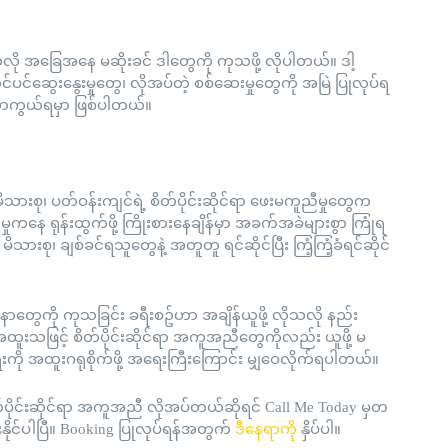
ါနေသလို အခြေအနေ မဆိုးခင် ဒါတွေကို ကုသဖို့ လိုပါတယ်။ ဒါ့
ုင်ပင်ဆွေးနွေးမှုတွေ၊ လိုအပ်တဲ့ စစ်ဆေးမှုတွေကို အမြဲ ပြုလုပ်ရ
် ကာကွယ်ရမှာ ဖြစ်ပါတယ်။
့ မိသားစု၊ ပတ်ဝန်းကျင်ရဲ့ စိတ်ပိုင်းဆိုင်ရာ ဖေးမကူညီမှုတွေက
ကနေ ရုန်းထွက်ဖို့ ကြိုးစားနေချိန်မှာ အခက်အခဲများစွာ ကြုံရ
ိသားစု၊ ချစ်ခင်ရသူတွေနဲ့ အတူတူ ရင်ဆိုင်ပြီး ကြံ့ကြံ့ခံရင်ဆိုင်
ပြဿနာတွေကို ကုသခြင်း ခရီးစဥ်ဟာ အချိန်ယူဖို့ လိုသလို နည်း
အထူးသဖြင့် စိတ်ပိုင်းဆိုင်ရာ အကူအညီတွေကိုလည်း ယူဖို့ မ
ာရေးကို အထူးဂရုစိုက်ဖို့ အရေးကြီးကြောင်း မျှဝေလိုက်ရပါတယ်။
တ်ပိုင်းဆိုင်ရာ အကူအညီ လိုအပ်တယ်ဆိုရင် Call Me Today မှတ
ေးနိုင်ပါပြီ။ Booking ပြုလုပ်ရန်အတွက်
ဒီနေရာကို
နှိပ်ပါ။