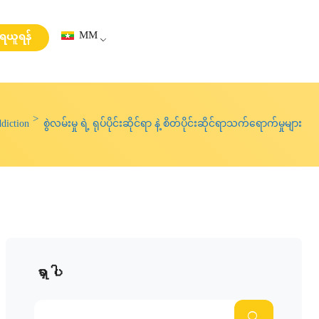
MM
းရယူရန်
diction
စွဲလမ်းမှု ရဲ့ ရုပ်ပိုင်းဆိုင်ရာ နဲ့ စိတ်ပိုင်းဆိုင်ရာသက်ရောက်မှုများ
ရှာပါ