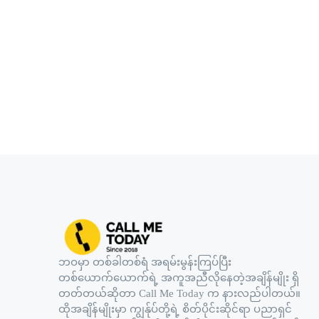
ဘဝမှာ တစ်ခါတစ်ရံ အရမ်းမွန်းကြပ်ပြီး
တစ်ယောက်ယောက်ရဲ့ အကူအညီလိုနေတဲ့အချိန်မျိုး ရှိ
တတ်တယ်ဆိုတာ Call Me Today က နားလည်ပါတယ်။
ထိုအချိန်မျိုးမှာ ကျွန်ုပ်တို့ရဲ့ စိတ်ပိုင်းဆိုင်ရာ ပညာရှင်