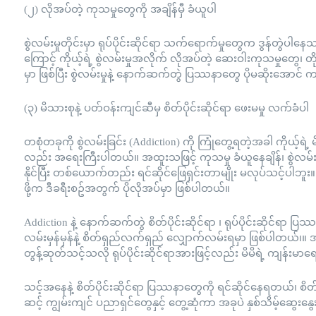
(၂) လိုအပ်တဲ့ ကုသမှုတွေကို အချိန်မှီ ခံယူပါ
စွဲလမ်းမှုတိုင်းမှာ ရုပ်ပိုင်းဆိုင်ရာ သက်ရောက်မှုတွေက ဒွန်တွဲပ
ကြောင့် ကိုယ့်ရဲ့ စွဲလမ်းမှုအလိုက် လိုအပ်တဲ့ ဆေးဝါးကုသမှုတွေ၊ တိ
မှာ ဖြစ်ပြီး စွဲလမ်းမှုနဲ့ နောက်ဆက်တွဲ ပြဿနာတွေ ပိုမဆိုးအောင
(၃) မိသားစုနဲ့ ပတ်ဝန်းကျင်ဆီမှ စိတ်ပိုင်းဆိုင်ရာ ဖေးမမှု လက်ခံပါ
တစုံတခုကို စွဲလမ်းခြင်း (Addiction) ကို ကြုံတွေ့ရတဲ့အခါ ကိုယ့်ရဲ
လည်း အရေးကြီးပါတယ်။ အထူးသဖြင့် ကုသမှု ခံယူနေချိန်၊ စွဲလမ်းမှု
နိုင်ပြီး တစ်ယောက်တည်း ရင်ဆိုင်ဖြေရှင်းတာမျိုး မလုပ်သင့်ပါဘူး။ မ
ဖို့က ဒီခရီးစဥ်အတွက် ပိုလိုအပ်မှာ ဖြစ်ပါတယ်။
Addiction နဲ့ နောက်ဆက်တွဲ စိတ်ပိုင်းဆိုင်ရာ ၊ ရုပ်ပိုင်းဆိုင်ရာ 
လမ်းမှန်မှန်နဲ့ စိတ်ရှည်လက်ရှည် လျှောက်လမ်းရမှာ ဖြစ်ပါတယ်၊။ 
တွန့်ဆုတ်သင့်သလို ရုပ်ပိုင်းဆိုင်ရာအားဖြင့်လည်း မိမိရဲ့ ကျန်းမ
သင့်အနေနဲ့ စိတ်ပိုင်းဆိုင်ရာ ပြဿနာတွေကို ရင်ဆိုင်နေရတယ်၊ စိ
ဆင့် ကျွမ်းကျင် ပညာရှင်တွေနှင့် တွေ့ဆုံကာ အခုပဲ နှစ်သိမ့်ဆွေးနွ