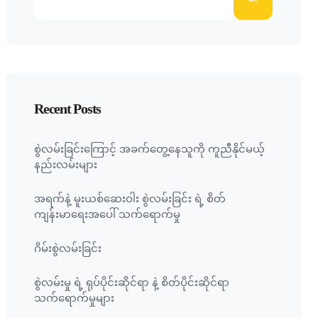
Recent Posts
စွဲလမ်းခြင်းကြောင့် အခက်တွေ့နေသူကို ကူညီနိုင်မယ့်
နည်းလမ်းများ
အရက်နဲ့ မူးယစ်ဆေးဝါး စွဲလမ်းခြင်း ရဲ့ စိတ်
ကျန်းမာရေးအပေါ် သက်ရောက်မှု
ဂိမ်းစွဲလမ်းခြင်း
စွဲလမ်းမှု ရဲ့ ရုပ်ပိုင်းဆိုင်ရာ နဲ့ စိတ်ပိုင်းဆိုင်ရာ
သက်ရောက်မှုများ