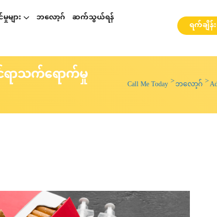
မှုများ
ဘလော့ဂ်
ဆက်သွယ်ရန်
ရက်ချိန်
p နှင့်ပတ်သတ်၍ဆွေးနွေးခြင်း
စားဆွေးနွေးခြင်း
ို့ ဆွေးနွေးခြင်း
webinarများ နှင့် အလုပ်ရုံဆွေးနွေးပွဲများ
်းဆိုင်ရာသက်ရောက်မှု
Call Me Today
ဘလော့ဂ်
Ad