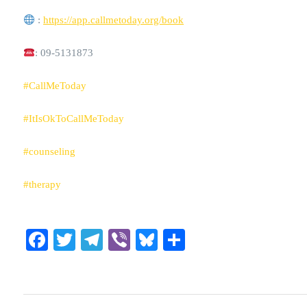
:
https://app.callmetoday.org/book
: 09-5131873
#CallMeToday
#ItIsOkToCallMeToday
#counseling
#therapy
Facebook
Twitter
Telegram
Viber
Bluesky
Share