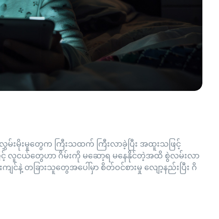
လွှမ်းမိုးမှုတွေက ကြီးသထက် ကြီးလာခဲ့ပြီး အထူးသဖြင့်
် လူငယ်တွေဟာ ဂိမ်းကို မဆော့ရ မနေနိုင်တဲ့အထိ စွဲလမ်းလာ
းကျင်နဲ့ တခြားသူတွေအပေါ်မှာ စိတ်ဝင်စားမှု လျော့နည်းပြီး ဂိ