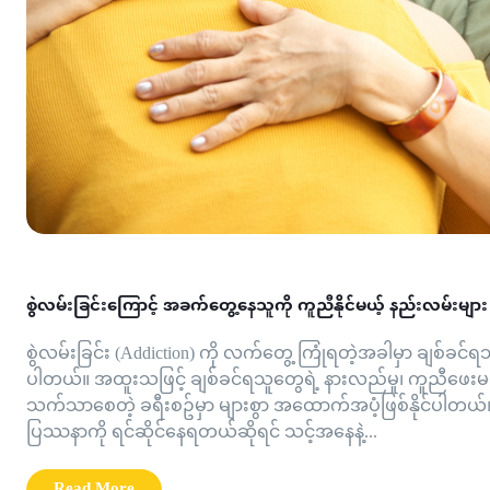
စွဲလမ်းခြင်းကြောင့် အခက်တွေ့နေသူကို ကူညီနိုင်မယ့် နည်းလမ်းမျာ
စွဲလမ်းခြင်း (Addiction) ကို လက်တွေ့ ကြုံရတဲ့အခါမှာ ချစ်
ပါတယ်။ အထူးသဖြင့် ချစ်ခင်ရသူတွေရဲ့ နားလည်မှု၊ ကူညီဖေးမမှု
သက်သာစေတဲ့ ခရီးစဥ်မှာ များစွာ အထောက်အပံ့ဖြစ်နိုင်ပါတယ်။
ပြဿနာကို ရင်ဆိုင်နေရတယ်ဆိုရင် သင့်အနေနဲ့...
Read More