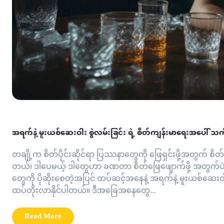
အရက်နဲ့ မူးယစ်ဆေးဝါး စွဲလမ်းခြင်း ရဲ့ စိတ်ကျန်းမာရေးအပေါ် သက
တချို့က စိတ်ပိုင်းဆိုင်ရာ ပြဿနာတွေကို ဖြေရှင်းဖို့အတွက် စိ
တယ်၊ ဒါပေမယ့် ဒါတွေဟာ ခဏတာ စိတ်ဖြေဖျောက်ဖို့ အတွက်ပဲ အဆင
တွေကို ပိုဆိုးစေတဲ့အပြင် ထပ်ဆင့်အနေနဲ့ အရက်နဲ့ မူးယစ်ဆေးဝါ
ထပ်တိုးလာနိုင်ပါတယ်။ ဒီအခြေအနေတွေ...
Read More