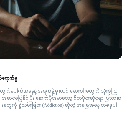
်ရောက်မှု
တ်ထွက်ပေါက်အနေနဲ့ အရက်နဲ့ မူးယစ် ဆေးဝါးတွေကို သုံးစွဲကြ
်ပြေနိုင်ပြီး နောက်ပိုင်းမှာတော့ စိတ်ပိုင်းဆိုင်ရာ ပြဿနာ
းတွေကို စွဲလမ်းခြင်း (Addiction) ဆိုတဲ့ အခြေအနေ တစ်ခုပါ