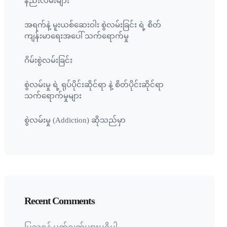
နည်းလမ်းများ
အရက်နဲ့ မူးယစ်ဆေးဝါး စွဲလမ်းခြင်း ရဲ့ စိတ်
ကျန်းမာရေးအပေါ် သက်ရောက်မှု
ဂိမ်းစွဲလမ်းခြင်း
စွဲလမ်းမှု ရဲ့ ရုပ်ပိုင်းဆိုင်ရာ နဲ့ စိတ်ပိုင်းဆိုင်ရာ
သက်ရောက်မှုများ
စွဲလမ်းမှု (Addiction) ဆိုသည်မှာ
Recent Comments