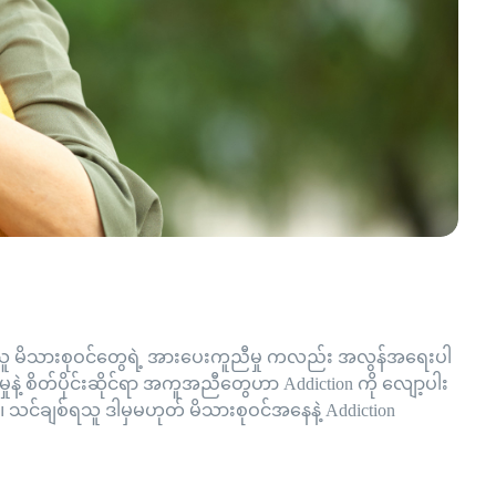
း
ခင်ရသူ မိသားစုဝင်တွေရဲ့ အားပေးကူညီမှု ကလည်း အလွန်အရေးပါ
နဲ့ စိတ်ပိုင်းဆိုင်ရာ အကူအညီတွေဟာ Addiction ကို လျော့ပါး
 သင်ချစ်ရသူ ဒါမှမဟုတ် မိသားစုဝင်အနေနဲ့ Addiction