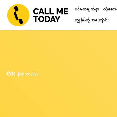
ပင်မစာမျက်နှာ
ဝန်ဆောင်
Relationshi
စိတ်ဒဏ်ရာ ကု
တယ်လီဂရမ် စာပ
သင်တန်းများ၊ ဟောပြောပွဲများ၊ 
စိတ်ပညာဆိုင်ရာ စစ်ဆေးခြင်း
ကျွန်ုပ်တို့ အကြောင်း
လ:
နိုဝင်ဘာ 2025