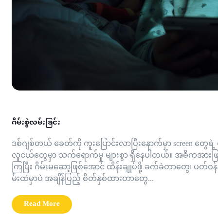
ဂိမ်းစွဲလမ်းခြင်း
ဒစ်ဂျစ်တယ် ခေတ်ကို ကူးပြောင်းလာပြီးနောက်မှာ screen တွေရဲ့ 
လူငယ်တွေမှာ သက်ရောက်မှု များစွာ ရှိနေပါတယ်။ အဓိကအားဖြင့
ကြပြီး ဂိမ်းမဆော့ဖြစ်အောင် ထိန်းချုပ်ဖို့ ခက်ခဲတာတွေ၊ ပတ်ဝန်
မ်းထဲမှာပဲ အချိန်ပြည့် စိတ်နှစ်ထားတာတွေ...
Read More