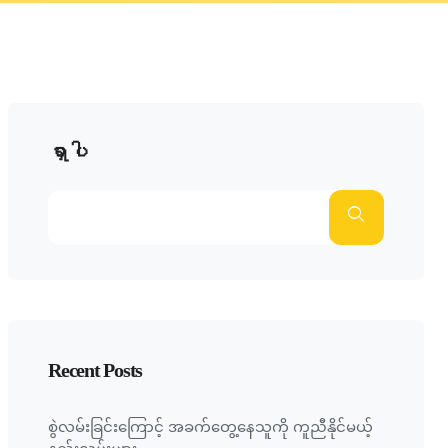
ရှာပါ
Recent Posts
စွဲလမ်းခြင်းကြောင့် အခက်တွေ့နေသူကို ကူညီနိုင်မယ့်