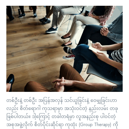
တစ်ဦးနဲ့ တစ်ဦး အပြန်အလှန် သင်ယူခြင်းနဲ့ ဝေမျှခြင်းဟာ
လည်း စိတ်ရောဂါ ကုသရာမှာ အသုံးဝင်တဲ့ နည်းလမ်း တခု
ဖြစ်ပါတယ်။ ဒါ့ကြောင့် တခါတရံမှာ လူအနည်းစု ပါဝင်တဲ့
အစုအဖွဲ့လိုက် စိတ်ပိုင်းဆိုင်ရာ ကုထုံး (Group Therapy) ကို