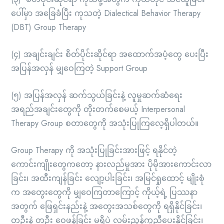
ပေါ်မှာ အခြေခံပြီး ကုသတဲ့ Dialectical Behavior Therapy
(DBT) Group Therapy
(၄) အချင်းချင်း စိတ်ပိုင်းဆိုင်ရာ အထောက်အပံ့တွေ ပေးပြီး
အပြန်အလှန် မျှဝေကြတဲ့ Support Group
(၅) အပြန်အလှန် ဆက်သွယ်ခြင်းနဲ့ လူမှုဆက်ဆံရေး
အရည်အချင်းတွေကို တိုးတက်စေမယ့် Interpersonal
Therapy Group စတာတွေကို အသုံးပြုကြလေ့ရှိပါတယ်။
Group Therapy ကို အသုံးပြုခြင်းအားဖြင့် ရနိုင်တဲ့
ကောင်းကျိုးတွေကတော့ နားလည်မှုအား ပိုမိုအားကောင်းလာ
ခြင်း၊ အထီးကျန်ခြင်း လျော့ပါးခြင်း၊ အမြင်ရှုထောင့် မျိုးစုံ
က အတွေးတွေကို မျှဝေကြတာကြောင့် ကိုယ့်ရဲ့ ပြဿနာ
အတွက် ဖြေရှင်းနည်းနဲ့ အတွေးအသစ်တွေကို ရရှိနိုင်ခြင်း၊
တဦးနဲ့ တဦး ဝေဖန်ခြင်း မရှိပဲ လမ်းညွှန်ကူညီပေးနိုင်ခြင်း၊