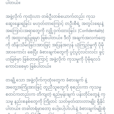
ပါတယ်။
အဖွဲ့လိုက် ကုထုံးဟာ တစ်ဦးတစ်ယောက်တည်း ကုသ
ဆွေးနွေးရခြင်း မဟုတ်တာကြောင့် တဦးစီရဲ့ အတွင်းရေးနဲ့
အကြောင်းအရာတွေကို လျှို့ဝှက်ထားခြင်း (Confidentiality)
ကို အထူးဂရုပြုရမှာ ဖြစ်ပါတယ်။ ဒီလို အချက်အလက်တွေ
ကို ထိန်းသိမ်းခြင်းအားဖြင့် အပြန်အလှန် ယုံကြည်မှုကို ပိုမို
အားကောင်း စေပြီး ခံစားချက်တွေကို ပွင့်ပွင့်လင်းလင်း ဖွင့်
ဟဖြစ်မှာ ဖြစ်တာကြောင့် အဖွဲ့လိုက် ကုသမှုကို ပိုမိုရလဒ်
ကောင်းစေမှာ ဖြစ်ပါတယ်။
တချို့သော အဖွဲ့လိုက်ကုထုံးတွေက ခံစားချက် နဲ့
အတွေ့အကြုံအားဖြင့် တူညီသူတွေကို စုစည်းကာ ကုသမှု
စတင်ကတည်းက တိကျတဲ့ ရည်မှန်းချက် ပန်းတိုင်တွေနဲ့ ကု
သမှု နည်းစနစ်တွေကို ကြိုတင် သတ်မှတ်ထားတာမျိုး ရှိနိုင်
ပါတယ်။ တခါတရံမှာတော့ ပေါ့ပေါ့ပါးပါးနဲ့ ခံစားချက်မျိုးစုံ