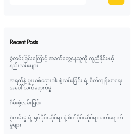
Recent Posts
စွဲလမ်းခြင်းကြောင့် အခက်တွေ့နေသူကို ကူညီနိုင်မယ့်
နည်းလမ်းများ
အရက်နဲ့ မူးယစ်ဆေးဝါး စွဲလမ်းခြင်း ရဲ့ စိတ်ကျန်းမာရေး
အပေါ် သက်ရောက်မှု
ဂိမ်းစွဲလမ်းခြင်း
စွဲလမ်းမှု ရဲ့ ရုပ်ပိုင်းဆိုင်ရာ နဲ့ စိတ်ပိုင်းဆိုင်ရာသက်ရောက်
မှုများ