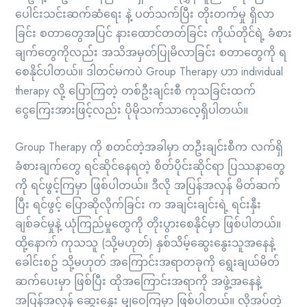
ပေါင်းသင်းဆက်ဆံရေး နဲ့ ပတ်သက်ပြီး တိုးတက်မှု ရှိလာ
ခြင်း စတာတွေအပြင် နားထောင်တတ်ခြင်း ကိုယ်တိုင်ရဲ့ ခံစား
ချက်တွေကိုလည်း အသိအမှတ်ပြုမိလာခြင်း စတာတွေကို ရ
စေနိုင်ပါတယ်။ ဒါတင်မကပဲ Group Therapy ဟာ individual
therapy လို့ ပြောကြတဲ့ တစ်ဦးချင်းစီ ကုသခြင်းထက်
ငွေကြေးအားဖြင့်လည်း ပိုမိုသက်သာလေ့ရှိပါတယ်။
Group Therapy ကို စတင်တဲ့အခါမှာ တဦးချင်းစီက လက်ရှိ
ခံစားချက်တွေ ရင်ဆိုင်နေရတဲ့ စိတ်ပိုင်းဆိုင်ရာ ပြဿနာတွေ
ကို ရင်ဖွင့်ကြမှာ ဖြစ်ပါတယ်။ ဒီလို အပြန်အလှန် မိတ်ဆက်
ပြီး ရင်ဖွင့် ပြောဆိုလိုက်ခြင်း က အချင်းချင်းရဲ့ ရင်းနှီး
ချစ်ခင်မှုနဲ့ ယုံကြည်မှုတွေကို တိုးပွားစေနိုင်မှာ ဖြစ်ပါတယ်။
ထို့နောက် ကုသသူ (သို့မဟုတ်) နှစ်သိမ့်ဆွေးနွေးသူအနေနဲ့
ခေါင်းစဥ် သို့မဟုတ် အကြောင်းအရာတခုကို ရွေးချယ်မိတ်
ဆက်ပေးမှာ ဖြစ်ပြီး ထိုအကြောင်းအရာကို အဖွဲ့အနေနဲ့
အပြန်အလှန် ဆွေးနွေး မျှဝေကြမှာ ဖြစ်ပါတယ်။ လိုအပ်တဲ့