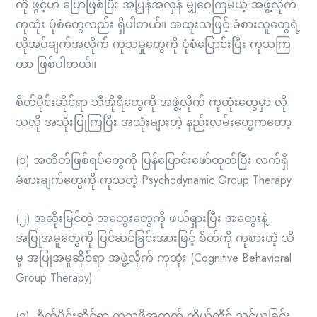
ကို ဖွင့်ဟ ပြောဖြစ်ပြီီး အပြန်အလှန် မျှဝေကြမယ့် အဖွဲ့လိုက်
ကုထုံး ပုံစံတွေလည်း ရှိပါတယ်။ အထူးသဖြင့် ခံစားသူတွေရဲ့
လိုအပ်ချက်အလိုက် ကုသမှုတွေကို ပုံစံပြောင်းပြီး ကုသကြ
တာ ဖြစ်ပါတယ်။
စိတ်ပိုင်းဆိုင်ရာ သီအိုရီတွေကို အဖွဲ့လိုက် ကုထုံးတွေမှာ လို
သလို အသုံးပြုကြပြီး အသုံးများတဲ့ နည်းလမ်းတွေကတော့
(၁) အတိတ်ဖြစ်ရပ်တွေကို ပြန်ပြောင်းဖော်ထုတ်ပြီး လက်ရှိ
ခံစားချက်တွေကို ကုသတဲ့ Psychodynamic Group Therapy
(၂) အဆိုးမြင်တဲ့ အတွေးတွေကို ဖယ်ရှားပြီး အတွေးနဲ့
အပြုအမူတွေကို ပြင်ဆင်ခြင်းအားဖြင့် စိတ်ကို ကုစားတဲ့ သိ
မှု အပြုအမူဆိုင်ရာ အဖွဲ့လိုက် ကုထုံး (Cognitive Behavioral
Group Therapy)
(၃) စိတ်ပိုင်းဆိုင်ရာ ကုသဖို့အတွက် ကိုယ်တိုင် သင်ယူခြင်း