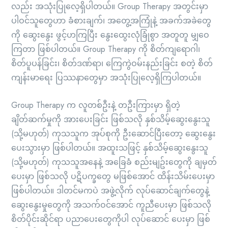
လည်း အသုံးပြုလေ့ရှိပါတယ်။ Group Therapy အတွင်းမှာ
ပါဝင်သူတွေဟာ ခံစားချက်၊ အတွေ့အကြုံနဲ့ အခက်အခဲတွေ
ကို ဆွေးနွေး ဖွင့်ဟကြပြီး နွေးထွေးလုံခြုံစွာ အတူတူ မျှဝေ
ကြတာ ဖြစ်ပါတယ်။ Group Therapy ကို စိတ်ကျရောဂါ၊
စိတ်ပူပန်ခြင်း၊ စိတ်ဒဏ်ရာ၊ ကြေကွဲဝမ်းနည်းခြင်း စတဲ့ စိတ်
ကျန်းမာရေး ပြဿနာတွေမှာ အသုံးပြုလေ့ရှိကြပါတယ်။
Group Therapy က လူတစ်ဦးနဲ့ တဦးကြားမှာ ရှိတဲ့
ချိတ်ဆက်မှုကို အားပေးခြင်း ဖြစ်သလို နှစ်သိမ့်ဆွေးနွေးသူ
(သို့မဟုတ်) ကုသသူက အုပ်စုကို ဦးဆောင်ပြီးတော့ ဆွေးနွေး
ပေးသွားမှာ ဖြစ်ပါတယ်။ အထူးသဖြင့် နှစ်သိမ့်ဆွေးနွေးသူ
(သို့မဟုတ်) ကုသသူအနေနဲ့ အခြေခံ စည်းမျဥ်းတွေကို ချမှတ်
ပေးမှာ ဖြစ်သလို ပဋိပက္ခတွေ မဖြစ်အောင် ထိန်းသိမ်းပေးမှာ
ဖြစ်ပါတယ်။ ဒါတင်မကပဲ အဖွဲ့လိုက် လုပ်ဆောင်ချက်တွေနဲ့
ဆွေးနွေးမှုတွေကို အသက်ဝင်အောင် ကူညီပေးမှာ ဖြစ်သလို
စိတ်ပိုင်းဆိုင်ရာ ပညာပေးတွေကိုပါ လုပ်ဆောင် ပေးမှာ ဖြစ်