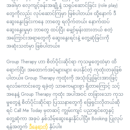
အခါမှာ လေ့ကျင့်ခန်းအချို့နဲ့ သရုပ်ဆောင်ခြင်း (role play)
တွေကိုလည်း လုပ်ဆောင်ကြမှာ ဖြစ်ပါတယ်။ ထို့နောက် ဒီ
ဆွေးနွေးခြင်းကနေ ဘာတွေ ရလိုက်တယ်၊ နောက်ထပ်
ဆွေးနွေးမှုမှာ ဘာတွေ ထပ်ပြီး မျှော်မှန်းထားတယ် စတဲ့
အကြောင်းအရာတွေကို ဆွေးနွေးရင်းနဲ့ တွေ့ဆုံခြင်းကို
အဆုံးသတ်မှာ ဖြစ်ပါတယ်။
Group Therapy ဟာ စိတ်ပိုင်းဆိုင်ရာ ကုသမှုတွေထဲမှာ ထိ
ရောက်ပြီး အထောက်အပံ့များများ ပေးနိုင်တဲ့ ကုထုံးတခုဖြစ်
ပါတယ်။ Group Therapy ကုထုံးကို အသုံးပြုခြင်းအားဖြင့်
ရလဒ်ကောင်းတွေ ရခဲ့တဲ့ သာဓကများစွာ ရှိတာကြောင့် သင့်
အနေနဲ့ Group Therapy ကုထုံး အပါအဝင် တခြားသော ကုသ
မှုတွေနဲ့ စိတ်ပိုင်းဆိုင်ရာ ပြဿနာတွေကို ဖြေရှင်းလိုတယ်ဆို
ရင် Call Me Today မှတဆင့် ကျွမ်းကျင် ပညာရှင်တွေနှင့်
တွေ့ဆုံကာ အခုပဲ နှစ်သိမ့်ဆွေးနွေးနိုင်ပါပြီ။ Booking ပြုလုပ်
ရန်အတွက်
ဒီနေရာကို
နှိပ်ပါ။