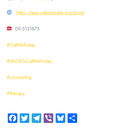
:
https://app.callmetoday.org/book
: 09-5131873
#CallMeToday
#ItIsOkToCallMeToday
#counseling
#therapy
Facebook
Twitter
Telegram
Viber
Bluesky
Share