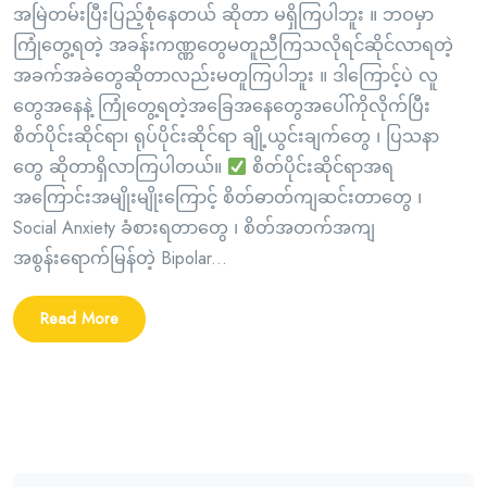
အမြဲတမ်းပြီးပြည့်စုံနေတယ် ဆိုတာ မရှိကြပါဘူး ။ ဘဝမှာ
ကြုံတွေ့ရတဲ့ အခန်းကဏ္ဏတွေမတူညီကြသလိုရင်ဆိုင်လာရတဲ့
အခက်အခဲတွေဆိုတာလည်းမတူကြပါဘူး ။ ဒါကြောင့်ပဲ လူ
တွေအနေနဲ့ ကြုံတွေ့ရတဲ့အခြေအနေတွေအပေါ်ကိုလိုက်ပြီး
စိတ်ပိုင်းဆိုင်ရာ၊ ရုပ်ပိုင်းဆိုင်ရာ ချို့ယွင်းချက်တွေ ၊ ပြသနာ
တွေ ဆိုတာရှိလာကြပါတယ်။
စိတ်ပိုင်းဆိုင်ရာအရ
အကြောင်းအမျိုးမျိုးကြောင့် စိတ်ဓာတ်ကျဆင်းတာတွေ ၊
Social Anxiety ခံစားရတာတွေ ၊ စိတ်အတက်အကျ
အစွန်းရောက်မြန်တဲ့ Bipolar...
Read More