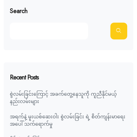
Search
Recent Posts
စွဲလမ်းခြင်းကြောင့် အခက်တွေ့နေသူကို ကူညီနိုင်မယ့်
နည်းလမ်းများ
အရက်နဲ့ မူးယစ်ဆေးဝါး စွဲလမ်းခြင်း ရဲ့ စိတ်ကျန်းမာရေး
အပေါ် သက်ရောက်မှု