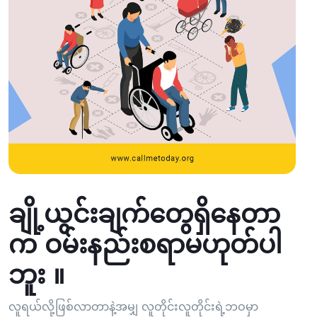
ချို့ယွင်းချက်တွေရှိနေတာ
က ဝမ်းနည်းစရာမဟုတ်ပါ
ဘူး ။
လူရယ်လို့ဖြစ်လာတာနဲ့အမျှ လူတိုင်းလူတိုင်းရဲ့ဘဝမှာ