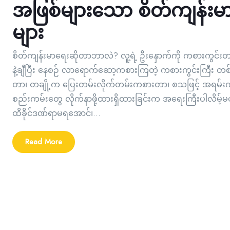
အဖြစ်များသော စိတ်ကျန်းမ
များ
စိတ်ကျန်းမာရေးဆိုတာဘာလဲ? လူ့ရဲ့ ဦးနှောက်ကို ကစားကွင်းတစ
နဲ့ချီပြီး နေစဉ် လာရောက်ဆော့ကစားကြတဲ့ ကစားကွင်းကြီး တစ
တာ၊ တချို့က ပြေးတမ်းလိုက်တမ်းကစားတာ၊ စသဖြင့် အရမ်းကို
စည်းကမ်းတွေ လိုက်နာဖို့ထားရှိထားခြင်းက အရေးကြီးပါလိမ
ထိခိုင်ဒဏ်ရာမရအောင်၊...
Read More