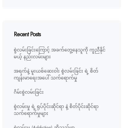
Recent Posts
စွဲလမ်းခြင်းကြောင့် အခက်တွေ့နေသူကို ကူညီနိုင်
မယ့် နည်းလမ်းများ
အရက်နဲ့ မူးယစ်ဆေးဝါး စွဲလမ်းခြင်း ရဲ့ စိတ်
ကျန်းမာရေးအပေါ် သက်ရောက်မှု
ဂိမ်းစွဲလမ်းခြင်း
စွဲလမ်းမှု ရဲ့ ရုပ်ပိုင်းဆိုင်ရာ နဲ့ စိတ်ပိုင်းဆိုင်ရာ
သက်ရောက်မှုများ
စွဲလမ်းမှု (Addiction) ဆိုသည်မှာ