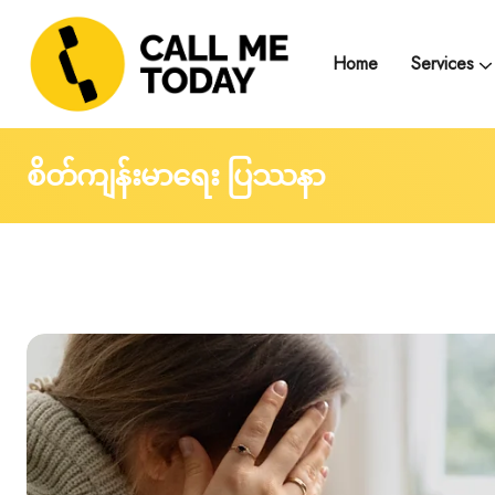
Home
Services
Telegram Text Counse
Group Support and
Trainings, Seminars, Webinars and Work
စိတ်ကျန်းမာရေး ပြဿနာ