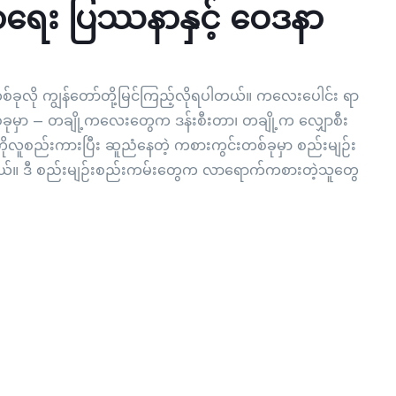
ာရေး ပြဿနာနှင့် ဝေဒနာ
်ခုလို ကျွန်တော်တို့မြင်ကြည့်လိုရပါတယ်။ ကလေးပေါင်း ရာ
်ခုမှာ – တချို့ကလေးတွေက ဒန်းစီးတာ၊ တချို့က လျှောစီး
လူစည်းကားပြီး ဆူညံနေတဲ့ ကစားကွင်းတစ်ခုမှာ စည်းမျဉ်း
့်မယ်။ ဒီ စည်းမျဉ်းစည်းကမ်းတွေက လာရောက်ကစားတဲ့သူတွေ