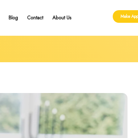
Make App
Blog
Contact
About Us
ling
 Group Counseling
shop