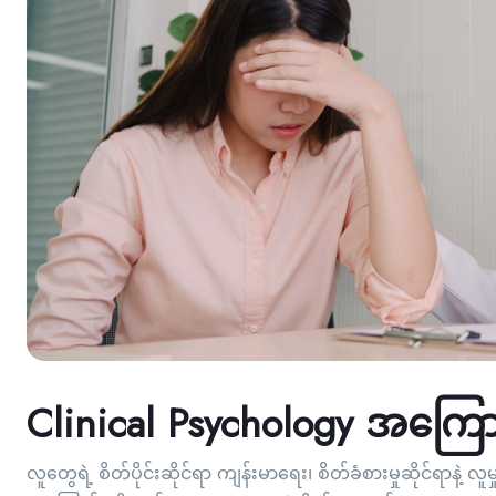
Clinical Psychology အကြေ
လူတွေရဲ့ စိတ်ပိုင်းဆိုင်ရာ ကျန်းမာရေး၊ စိတ်ခံစားမှုဆိုင်ရာနဲ