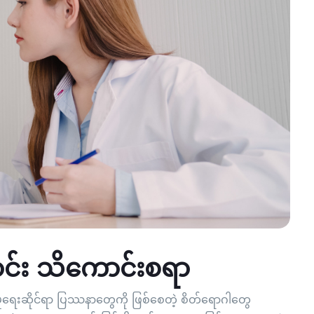
ာင်း သိကောင်းစရာ
့ လူမှုရေးဆိုင်ရာ ပြဿနာတွေကို ဖြစ်စေတဲ့ စိတ်ရောဂါတွေ