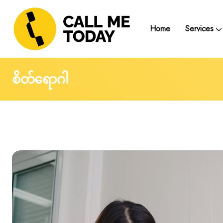
Home
Services
Telegram Text Counse
Group Support and
Trainings, Seminars, Webinars and Work
စိတ်ရောဂါ