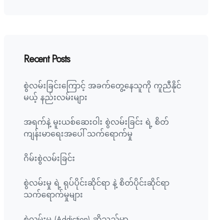
Recent Posts
စွဲလမ်းခြင်းကြောင့် အခက်တွေ့နေသူကို ကူညီနိုင်
မယ့် နည်းလမ်းများ
အရက်နဲ့ မူးယစ်ဆေးဝါး စွဲလမ်းခြင်း ရဲ့ စိတ်
ကျန်းမာရေးအပေါ် သက်ရောက်မှု
ဂိမ်းစွဲလမ်းခြင်း
စွဲလမ်းမှု ရဲ့ ရုပ်ပိုင်းဆိုင်ရာ နဲ့ စိတ်ပိုင်းဆိုင်ရာ
သက်ရောက်မှုများ
စွဲလမ်းမှု (Addiction) ဆိုသည်မှာ