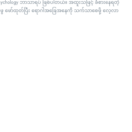
ychology ဘာသာရပ် ဖြစ်ပါတယ်။ အထူးသဖြင့် ခံစားနေရတဲ့
ရှာဖွေ ဖော်ထုတ်ပြီး ရောဂါအခြေအနေကို သက်သာစေဖို့ လေ့လာ