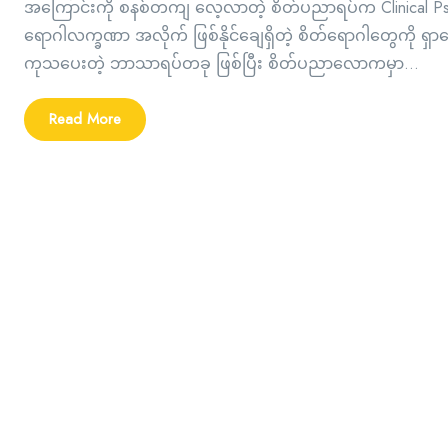
အကြောင်းကို စနစ်တကျ လေ့လာတဲ့ စိတ်ပညာရပ်က Clinical Ps
ရောဂါလက္ခဏာ အလိုက် ဖြစ်နိုင်ချေရှိတဲ့ စိတ်ရောဂါတွေကို 
ကုသပေးတဲ့ ဘာသာရပ်တခု ဖြစ်ပြီး စိတ်ပညာလောကမှာ...
Read More