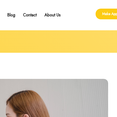
Make App
Blog
Contact
About Us
ling
 Group Counseling
shop