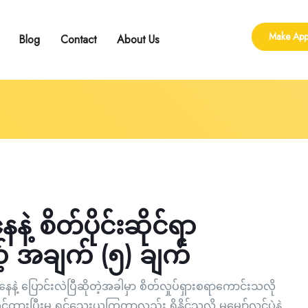
Make App
Blog
Contact
About Us
ling
 Group Counseling
shop
 စိတ်ပိုင်းဆိုင်ရာ
့် အချက် (၅) ချက်
 ပြောင်းလဲပြီဆိုတဲ့အခါမှာ စိတ်လှုပ်ရှားစရာကောင်းသလို
ထားပြီးမှ ရင်သွေးယူကြတာလည်း ရှိနိုင်သလို မမျှော်လင့်ပဲနဲ့