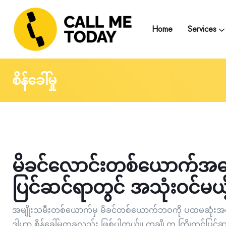
Home
Services
Telegram Text Counse
Group Support and
Trainings, Seminars, Webinars and Work
စိန်ခေါ်မှု
မိခင်လောင်းတစ်ယောက်အနေနဲ့
ပြင်ဆင်ရာတွင် အသုံးဝင်မယ
အမျိုးသမီးတစ်ယောက်မှ မိခင်တစ်ယောက်ဘဝကို ပထမဆုံးအနေနဲ့
ဒါဟာ စိန်ခေါ်မှုတခုလည်း ဖြစ်ပါတယ်။ တချို့က ကြိုတင်ပြင်ဆင်