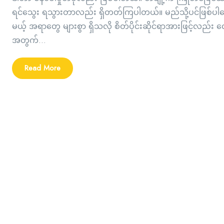
ရင်သွေး ရသွားတာလည်း ရှိတတ်ကြပါတယ်။ မည်သို့ပင်ဖြစ်ပါစေ က
မယ့် အရာတွေ များစွာ ရှိသလို စိတ်ပိုင်းဆိုင်ရာအားဖြင့်လည်း
အတွက်...
Read More