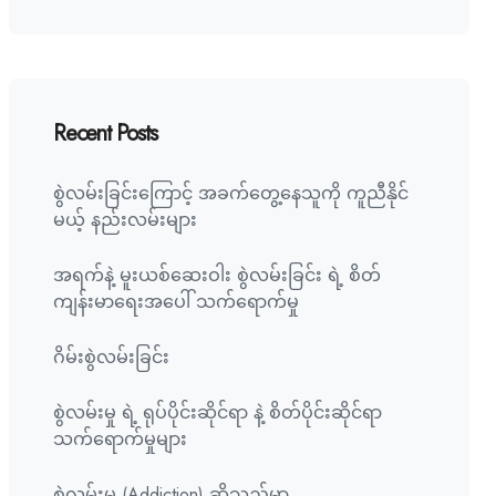
Recent Posts
စွဲလမ်းခြင်းကြောင့် အခက်တွေ့နေသူကို ကူညီနိုင်
မယ့် နည်းလမ်းများ
အရက်နဲ့ မူးယစ်ဆေးဝါး စွဲလမ်းခြင်း ရဲ့ စိတ်
ကျန်းမာရေးအပေါ် သက်ရောက်မှု
ဂိမ်းစွဲလမ်းခြင်း
စွဲလမ်းမှု ရဲ့ ရုပ်ပိုင်းဆိုင်ရာ နဲ့ စိတ်ပိုင်းဆိုင်ရာ
သက်ရောက်မှုများ
စွဲလမ်းမှု (Addiction) ဆိုသည်မှာ