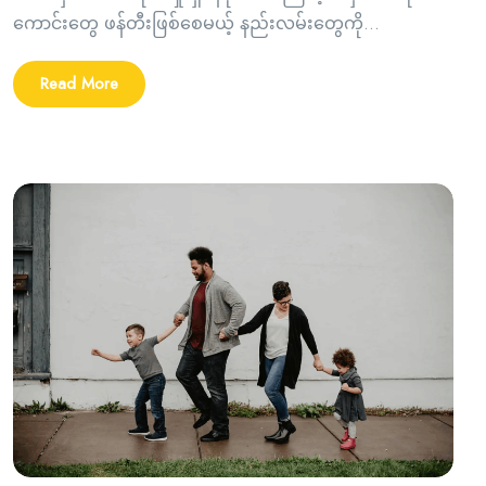
ကောင်းတွေ ဖန်တီးဖြစ်စေမယ့် နည်းလမ်းတွေကို...
Read More