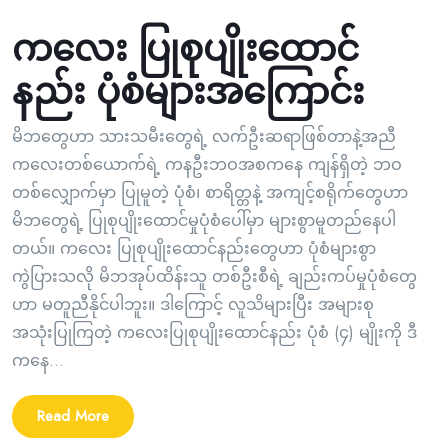
ကလေး ပြုစုပျိုးထောင်
နည်း ပုံစံများအကြောင်း
မိဘတွေဟာ သားသမီးတွေရဲ့ လက်ဦးဆရာဖြစ်တာနဲ့အညီ
ကလေးတစ်ယောက်ရဲ့ ကနဦးဘဝအစကနေ ကျန်ရှိတဲ့ ဘဝ
တစ်လျှောက်မှာ ပြုမူတဲ့ ပုံစံ၊ စာရိတ္တနဲ့ အကျင့်စရိုက်တွေဟာ
မိဘတွေရဲ့ ပြုစုပျိုးထောင်မှုပုံစံပေါ်မှာ များစွာမူတည်နေပါ
တယ်။ ကလေး ပြုစုပျိုးထောင်နည်းတွေဟာ ပုံစံများစွာ
ကွဲပြားသလို မိဘအုပ်ထိန်းသူ တစ်ဦးစီရဲ့ ချည်းကပ်မှုပုံစံတွေ
ဟာ မတူညီနိုင်ပါဘူး။ ဒါကြောင့် လူသိများပြီး အများစု
အသုံးပြုကြတဲ့ ကလေးပြုစုပျိုးထောင်နည်း ပုံစံ (၄) မျိုးကို ဒီ
ကနေ...
Read More