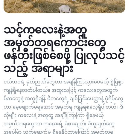
သင့်ကလေးနဲ့အတူ
အမှတ်တရကောင်းတွေ
ဖန်တီးဖြစ်စေဖို့ ပြုလုပ်သင့်
သည့် အရာများ
ငယ်ဘဝရဲ့ မှတ်ဉာဏ်တွေဟာ အချိန်ကြာသွားပေမယ့် စွဲမြဲစွာ
ကျန်ရှိနေတတ်ပါတယ်။ အထူးသဖြင့် ကလေးတွေအတွက်
မိဘတွေနဲ့ အတူရှိချိန် မိဘတွေရဲ့ ချစ်ခြင်းမေတ္တာနဲ့ ပုံရိပ်တွေ
ဟာ မေ့ဖျောက်မရအောင် အမှတ်ရ ကျန်ရစ်လေ့ရှိပါတယ်။ ဒီ
လိုမျိုး ကလေးနဲ့ အတူတူ အချိန်ကြာကြာ ရှိနေမယ့်
အမှတ်တရတွေဟာ ကလေးရဲ့ ခံစားချက်၊ ခံယူချက်တွေ
အပေါ်မှာ သက်ရောက်မှု ရှိနေနိုင်တာကြောင့် အမှတ်တရ