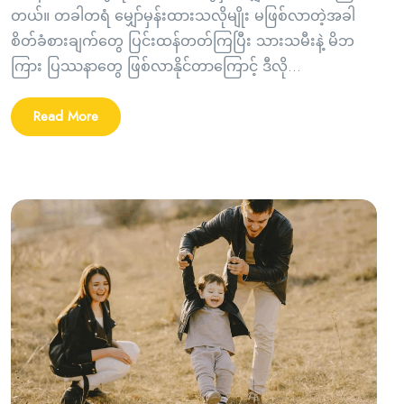
တယ်။ တခါတရံ မျှော်မှန်းထားသလိုမျိုး မဖြစ်လာတဲ့အခါ
စိတ်ခံစားချက်တွေ ပြင်းထန်တတ်ကြပြီး သားသမီးနဲ့ မိဘ
ကြား ပြဿနာတွေ ဖြစ်လာနိုင်တာကြောင့် ဒီလို...
Read More