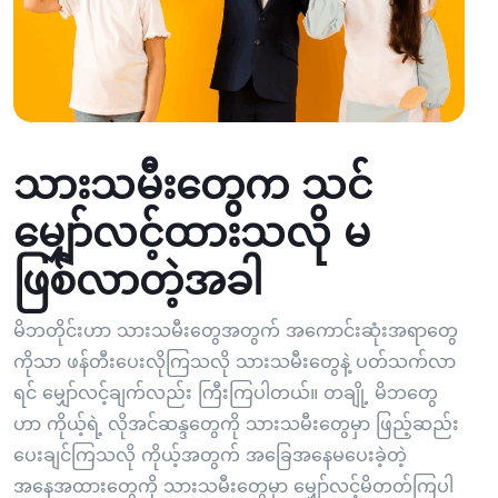
သားသမီးတွေက သင်
မျှော်လင့်ထားသလို မ
ဖြစ်လာတဲ့အခါ
မိဘတိုင်းဟာ သားသမီးတွေအတွက် အကောင်းဆုံးအရာတွေ
ကိုသာ ဖန်တီးပေးလိုကြသလို သားသမီးတွေနဲ့ ပတ်သက်လာ
ရင် မျှော်လင့်ချက်လည်း ကြီးကြပါတယ်။ တချို့ မိဘတွေ
ဟာ ကိုယ့်ရဲ့ လိုအင်ဆန္ဒတွေကို သားသမီးတွေမှာ ဖြည့်ဆည်း
ပေးချင်ကြသလို ကိုယ့်အတွက် အခြေအနေမပေးခဲ့တဲ့
အနေအထားတွေကို သားသမီးတွေမှာ မျှော်လင့်မိတတ်ကြပါ