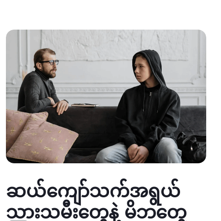
ဆယ်ကျော်သက်အရွယ်
သားသမီးတွေနဲ့ မိဘတွေ