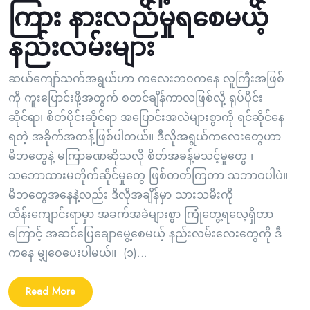
ကြား နားလည်မှုရစေမယ့်
နည်းလမ်းများ
ဆယ်ကျော်သက်အရွယ်ဟာ ကလေးဘဝကနေ လူကြီးအဖြစ်
ကို ကူးပြောင်းဖို့အတွက် စတင်ချိန်ကာလဖြစ်လို့ ရုပ်ပိုင်း
ဆိုင်ရာ၊ စိတ်ပိုင်းဆိုင်ရာ အပြောင်းအလဲများစွာကို ရင်ဆိုင်နေ
ရတဲ့ အခိုက်အတန့်ဖြစ်ပါတယ်။ ဒီလိုအရွယ်ကလေးတွေဟာ
မိဘတွေနဲ့ မကြာခဏဆိုသလို စိတ်အခန့်မသင့်မှုတွေ ၊
သဘောထားမတိုက်ဆိုင်မှုတွေ ဖြစ်တတ်ကြတာ သဘာဝပါပဲ။
မိဘတွေအနေနဲ့လည်း ဒီလိုအချိန်မှာ သားသမီးကို
ထိန်းကျောင်းရာမှာ အခက်အခဲများစွာ ကြုံတွေ့ရလေ့ရှိတာ
ကြောင့် အဆင်ပြေချောမွေ့စေမယ့် နည်းလမ်းလေးတွေကို ဒီ
ကနေ မျှဝေပေးပါမယ်။ (၁)...
Read More