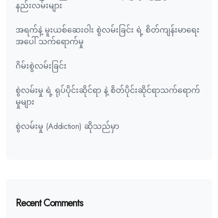
နည်းလမ်းများ
အရက်နဲ့ မူးယစ်ဆေးဝါး စွဲလမ်းခြင်း ရဲ့ စိတ်ကျန်းမာရေး
အပေါ် သက်ရောက်မှု
ဂိမ်းစွဲလမ်းခြင်း
စွဲလမ်းမှု ရဲ့ ရုပ်ပိုင်းဆိုင်ရာ နဲ့ စိတ်ပိုင်းဆိုင်ရာသက်ရောက်
မှုများ
စွဲလမ်းမှု (Addiction) ဆိုသည်မှာ
Recent Comments