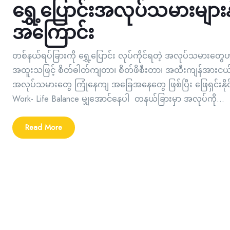
ရွှေ့ပြောင်းအလုပ်သမားများန
အကြောင်း
တစ်နယ်ရပ်ခြားကို ရွှေ့ပြောင်း လုပ်ကိုင်ရတဲ့ အလုပ်သမားတွေဟာ
အထူးသဖြင့် စိတ်ဓါတ်ကျတာ၊ စိတ်ဖိစီးတာ၊ အထီးကျန်အားငယ်
အလုပ်သမားတွေ ကြုံနေကျ အခြေအနေတွေ ဖြစ်ပြီး ဖြေရှင်းနို
Work- Life Balance မျှအောင်နေပါ တနယ်ခြားမှာ အလုပ်ကို...
Read More