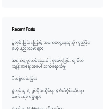
Recent Posts
စွဲလမ်းခြင်းကြောင့် အခက်တွေ့နေသူကို ကူညီနိုင်
မယ့် နည်းလမ်းများ
အရက်နဲ့ မူးယစ်ဆေးဝါး စွဲလမ်းခြင်း ရဲ့ စိတ်
ကျန်းမာရေးအပေါ် သက်ရောက်မှု
ဂိမ်းစွဲလမ်းခြင်း
စွဲလမ်းမှု ရဲ့ ရုပ်ပိုင်းဆိုင်ရာ နဲ့ စိတ်ပိုင်းဆိုင်ရာ
သက်ရောက်မှုများ
စွဲလမ်းမှု (Addiction) ဆိုသည်မှာ