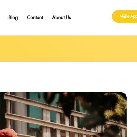
Make App
Blog
Contact
About Us
ling
 Group Counseling
shop