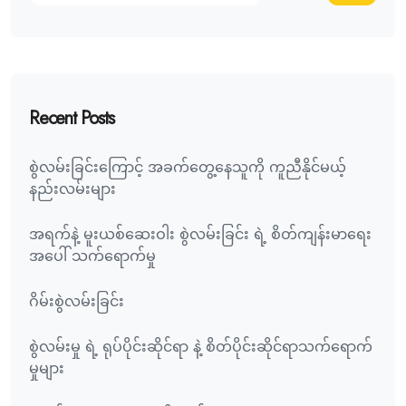
Recent Posts
စွဲလမ်းခြင်းကြောင့် အခက်တွေ့နေသူကို ကူညီနိုင်မယ့်
နည်းလမ်းများ
အရက်နဲ့ မူးယစ်ဆေးဝါး စွဲလမ်းခြင်း ရဲ့ စိတ်ကျန်းမာရေး
အပေါ် သက်ရောက်မှု
ဂိမ်းစွဲလမ်းခြင်း
စွဲလမ်းမှု ရဲ့ ရုပ်ပိုင်းဆိုင်ရာ နဲ့ စိတ်ပိုင်းဆိုင်ရာသက်ရောက်
မှုများ