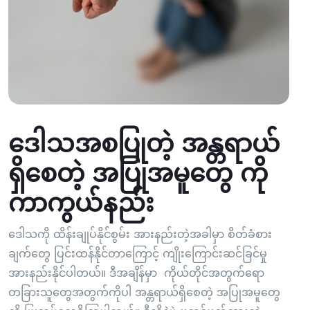
ဒေါသအစပြုတဲ့ အန္တရာယ်
ရှိစေတဲ့ အပြုအမူတွေ ကို
ကာကွယ်နည်း
ဒေါသကို ထိန်းချုပ်နိုင်စွမ်း အားနည်းတဲ့အခါမှာ စိတ်ခံစား
ချက်တွေ ပြင်းထန်နိုင်တာကြောင့် ကျိုးကြောင်းဆင်ခြင်မှု
အားနည်းနိုင်ပါတယ်။ ဒီအချိန်မှာ ကိုယ်တိုင်အတွက်ရော
တခြားသူတွေအတွက်ကိုပါ အန္တရာယ်ရှိစေတဲ့ အပြုအမူတွေ