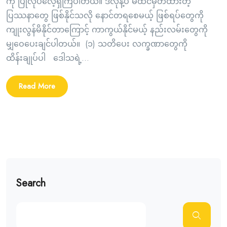
ကို ပြုလုပ်လေ့ရှိကြပါတယ်။ ဒီလိုနဲ့ပဲ မထင်မှတ်ထားတဲ့
ပြဿနာတွေ ဖြစ်နိုင်သလို နောင်တရစေမယ့် ဖြစ်ရပ်တွေကို
ကျုးလွန်မိနိုင်တာကြောင့် ကာကွယ်နိုင်မယ့် နည်းလမ်းတွေကို
မျှဝေပေးချင်ပါတယ်။ (၁) သတိပေး လက္ခဏာတွေကို
ထိန်းချုပ်ပါ ဒေါသရဲ့...
Read More
Search