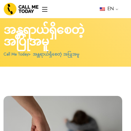
EN
အန္တရာယ်ရှိစေတဲ့
အပြုအမူ
Call Me Today
အန္တရာယ်ရှိစေတဲ့ အပြုအမူ