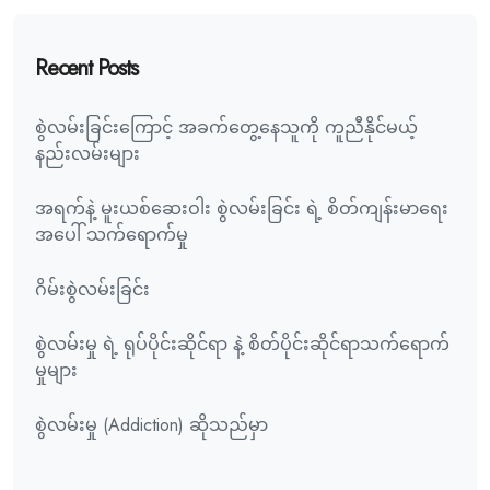
Recent Posts
စွဲလမ်းခြင်းကြောင့် အခက်တွေ့နေသူကို ကူညီနိုင်မယ့်
နည်းလမ်းများ
အရက်နဲ့ မူးယစ်ဆေးဝါး စွဲလမ်းခြင်း ရဲ့ စိတ်ကျန်းမာရေး
အပေါ် သက်ရောက်မှု
ဂိမ်းစွဲလမ်းခြင်း
စွဲလမ်းမှု ရဲ့ ရုပ်ပိုင်းဆိုင်ရာ နဲ့ စိတ်ပိုင်းဆိုင်ရာသက်ရောက်
မှုများ
စွဲလမ်းမှု (Addiction) ဆိုသည်မှာ