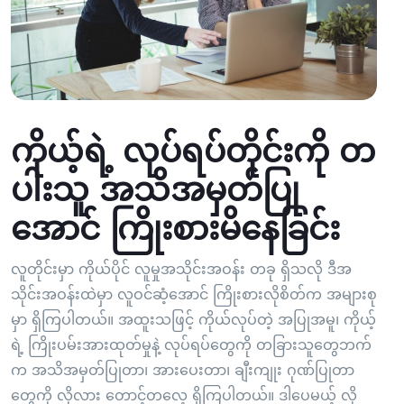
ကိုယ့်ရဲ့ လုပ်ရပ်တိုင်းကို တ
ပါးသူ အသိအမှတ်ပြု
အောင် ကြိုးစားမိနေခြင်း
လူတိုင်းမှာ ကိုယ်ပိုင် လူမှုအသိုင်းအဝန်း တခု ရှိသလို ဒီအ
သိုင်းအဝန်းထဲမှာ လူဝင်ဆံ့အောင် ကြိုးစားလိုစိတ်က အများစု
မှာ ရှိကြပါတယ်။ အထူးသဖြင့် ကိုယ်လုပ်တဲ့ အပြုအမူ၊ ကိုယ့်
ရဲ့ ကြိုးပမ်းအားထုတ်မှုနဲ့ လုပ်ရပ်တွေကို တခြားသူတွေဘက်
က အသိအမှတ်ပြုတာ၊ အားပေးတာ၊ ချီးကျုး ဂုဏ်ပြုတာ
တွေကို လိုလား တောင့်တလေ့ ရှိကြပါတယ်။ ဒါပေမယ့် လို