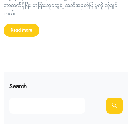
တာထက်ပိုပြီး တခြားသူတွေရဲ့ အသိအမှတ်ပြုမှုကို လိုချင်
တယ်၊...
Read More
Search