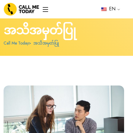
EN
အသိအမှတ်ပြု
Call Me Today
အသိအမှတ်ပြု