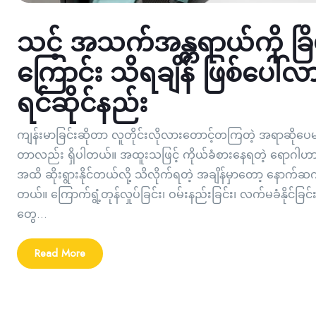
သင့် အသက်အန္တရာယ်ကို ခြိမ
ကြောင်း သိရချိန် ဖြစ်ပေါ်လ
ရင်ဆိုင်နည်း
ကျန်းမာခြင်းဆိုတာ လူတိုင်းလိုလားတောင့်တကြတဲ့ အရာဆိုပေ
တာလည်း ရှိပါတယ်။ အထူးသဖြင့် ကိုယ်ခံစားနေရတဲ့ ရောဂါ
အထိ ဆိုးရွားနိုင်တယ်လို့ သိလိုက်ရတဲ့ အချိန်မှာတော့ နောက်ဆက်
တယ်။ ကြောက်ရွံ့တုန်လှုပ်ခြင်း၊ ဝမ်းနည်းခြင်း၊ လက်မခံနိုင်ခြင်း
တွေ...
Read More