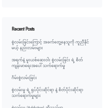
Recent Posts
စွဲလမ်းခြင်းကြောင့် အခက်တွေ့နေသူကို ကူညီနိုင်
မယ့် နည်းလမ်းများ
အရက်နဲ့ မူးယစ်ဆေးဝါး စွဲလမ်းခြင်း ရဲ့ စိတ်
ကျန်းမာရေးအပေါ် သက်ရောက်မှု
ဂိမ်းစွဲလမ်းခြင်း
စွဲလမ်းမှု ရဲ့ ရုပ်ပိုင်းဆိုင်ရာ နဲ့ စိတ်ပိုင်းဆိုင်ရာ
သက်ရောက်မှုများ
စွဲလမ်းမှု (Addiction) ဆိုသည်မှာ