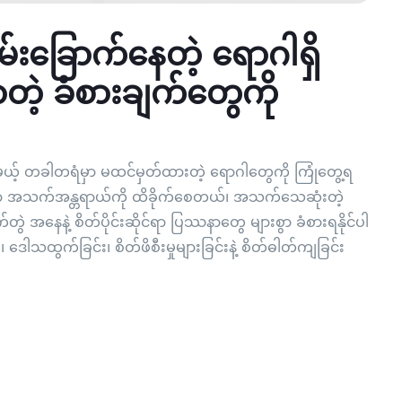
်းခြောက်နေတဲ့ ရောဂါရှိ
ာတဲ့ ခံစားချက်တွေကို
မယ့် တခါတရံမှာ မထင်မှတ်ထားတဲ့ ရောဂါတွေကို ကြုံတွေ့ရ
ဟာ အသက်အန္တရာယ်ကို ထိခိုက်စေတယ်၊ အသက်သေဆုံးတဲ့
တွဲ အနေနဲ့ စိတ်ပိုင်းဆိုင်ရာ ပြဿနာတွေ များစွာ ခံစားရနိုင်ပါ
၊ ဒေါသထွက်ခြင်း၊ စိတ်ဖိစီးမှုများခြင်းနဲ့ စိတ်ဓါတ်ကျခြင်း