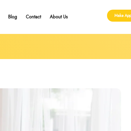
Make App
Blog
Contact
About Us
ling
 Group Counseling
shop