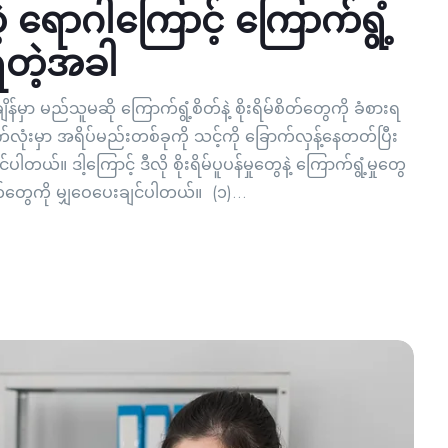
ရောဂါကြောင့် ကြောက်ရွံ့
နေရတဲ့အခါ
န်မှာ မည်သူမဆို ကြောက်ရွံ့စိတ်နဲ့ စိုးရိမ်စိတ်တွေကို ခံစားရ
းမှာ အရိပ်မည်းတစ်ခုကို သင့်ကို ခြောက်လှန့်နေတတ်ပြီး
တယ်။ ဒါ့ကြောင့် ဒီလို စိုးရိမ်ပူပန်မှုတွေနဲ့ ကြောက်ရွံ့မှုတွေ
တွေကို မျှဝေပေးချင်ပါတယ်။ (၁)...