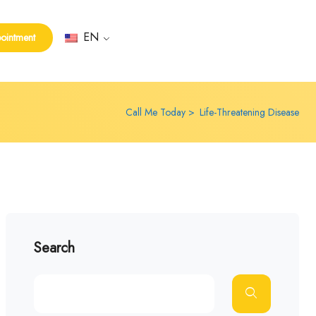
EN
ointment
Call Me Today
Life-Threatening Disease
Search