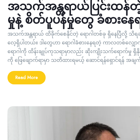
အသက်အန္တရာယ်ပြင်းထန်တဲ့ 
မှုနဲ့ စိတ်ပူပန်မှုတွေ ခံစား
အသက်အန္တရာယ် ထိခိုက်စေနိုင်တဲ့ ရောဂါတစ်ခု ရှိနေပြီလို့ သိရချိ
လေ့ရှိပါတယ်။ ဒါတွေဟာ ရောဂါခံစားနေရတဲ့ ကာလတစ်လျှောက်လုံ
ရောဂါကို ထိန်းချုပ်ကုသရာမှာလည်း ဆိုးကျိုးသက်ရောက်မှု ရှိနိုင်ပါ
ကို ဖြေဖျောက်ရာမှာ သတိထားရမယ့် ဆောင်ရန်ရှောင်ရန် အချက်
Read More