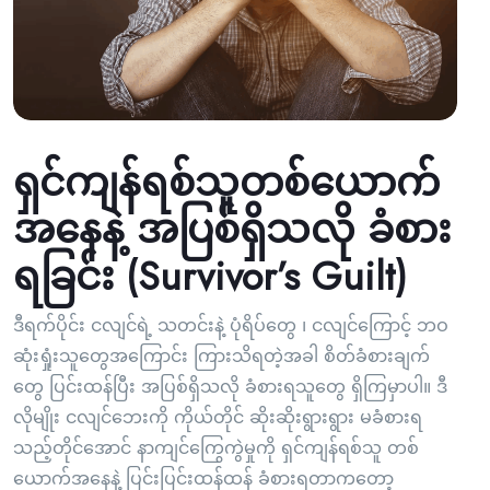
ရှင်ကျန်ရစ်သူတစ်ယောက်
အနေနဲ့ အပြစ်ရှိသလို ခံစား
ရခြင်း (Survivor’s Guilt)
ဒီရက်ပိုင်း ငလျင်ရဲ့ သတင်းနဲ့ ပုံရိပ်တွေ ၊ ငလျင်ကြောင့် ဘဝ
ဆုံးရှုံးသူတွေအကြောင်း ကြားသိရတဲ့အခါ စိတ်ခံစားချက်
တွေ ပြင်းထန်ပြီး အပြစ်ရှိသလို ခံစားရသူတွေ ရှိကြမှာပါ။ ဒီ
လိုမျိုး ငလျင်ဘေးကို ကိုယ်တိုင် ဆိုးဆိုးရွားရွား မခံစားရ
သည့်တိုင်အောင် နာကျင်ကြွေကွဲမှုကို ရှင်ကျန်ရစ်သူ တစ်
ယောက်အနေနဲ့ ပြင်းပြင်းထန်ထန် ခံစားရတာကတော့