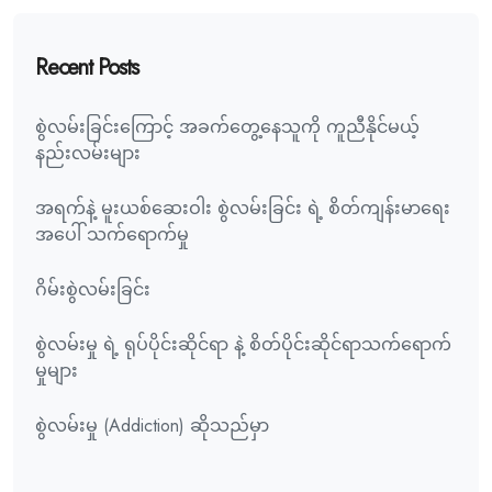
Recent Posts
စွဲလမ်းခြင်းကြောင့် အခက်တွေ့နေသူကို ကူညီနိုင်မယ့်
နည်းလမ်းများ
အရက်နဲ့ မူးယစ်ဆေးဝါး စွဲလမ်းခြင်း ရဲ့ စိတ်ကျန်းမာရေး
အပေါ် သက်ရောက်မှု
ဂိမ်းစွဲလမ်းခြင်း
စွဲလမ်းမှု ရဲ့ ရုပ်ပိုင်းဆိုင်ရာ နဲ့ စိတ်ပိုင်းဆိုင်ရာသက်ရောက်
မှုများ
စွဲလမ်းမှု (Addiction) ဆိုသည်မှာ