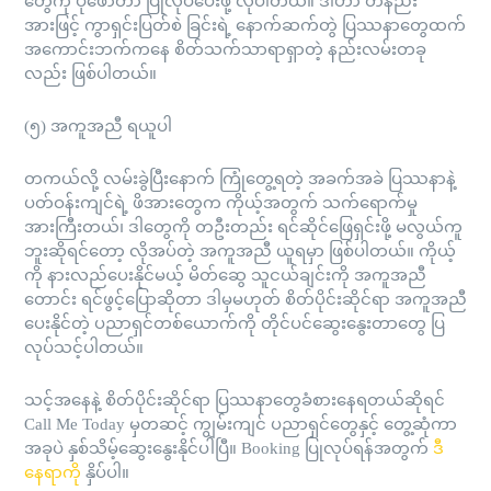
တွေကို ပုံဖော်တာ ပြုလုပ်ပေးဖို့ လိုပါတယ်။ ဒါဟာ တနည်း
အားဖြင့် ကွာရှင်းပြတ်စဲ ခြင်းရဲ့ နောက်ဆက်တွဲ ပြဿနာတွေထက်
အကောင်းဘက်ကနေ စိတ်သက်သာရာရှာတဲ့ နည်းလမ်းတခု
လည်း ဖြစ်ပါတယ်။
(၅) အကူအညီ ရယူပါ
တကယ်လို့ လမ်းခွဲပြီးနောက် ကြုံတွေ့ရတဲ့ အခက်အခဲ ပြဿနာနဲ့
ပတ်ဝန်းကျင်ရဲ့ ဖိအားတွေက ကိုယ့်အတွက် သက်ရောက်မှု
အားကြီးတယ်၊ ဒါတွေကို တဦးတည်း ရင်ဆိုင်ဖြေရှင်းဖို့ မလွယ်ကူ
ဘူးဆိုရင်တော့ လိုအပ်တဲ့ အကူအညီ ယူရမှာ ဖြစ်ပါတယ်။ ကိုယ့်
ကို နားလည်ပေးနိုင်မယ့် မိတ်ဆွေ သူငယ်ချင်းကို အကူအညီ
တောင်း ရင်ဖွင့်ပြောဆိုတာ ဒါမှမဟုတ် စိတ်ပိုင်းဆိုင်ရာ အကူအညီ
ပေးနိုင်တဲ့ ပညာရှင်တစ်ယောက်ကို တိုင်ပင်ဆွေးနွေးတာတွေ ပြ
လုပ်သင့်ပါတယ်။
သင့်အနေနဲ့ စိတ်ပိုင်းဆိုင်ရာ ပြဿနာတွေခံစားနေရတယ်ဆိုရင်
Call Me Today မှတဆင့် ကျွမ်းကျင် ပညာရှင်တွေနှင့် တွေ့ဆုံကာ
အခုပဲ နှစ်သိမ့်ဆွေးနွေးနိုင်ပါပြီ။ Booking ပြုလုပ်ရန်အတွက်
ဒီ
နေရာကို
နှိပ်ပါ။