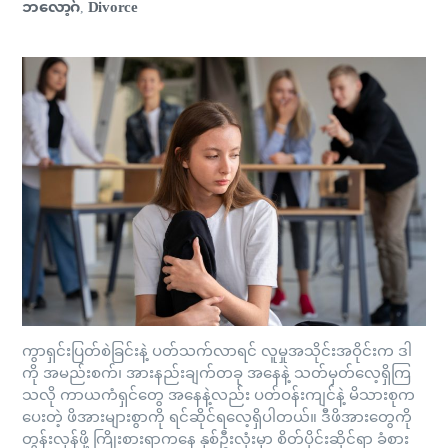
ဘလော့ဂ်
Divorce
,
ကွာရှင်းပြတ်စဲခြင်းနဲ့ ပတ်သက်လာရင် လူမှုအသိုင်းအဝိုင်းက ဒါ
ကို အမည်းစက်၊ အားနည်းချက်တခု အနေနဲ့ သတ်မှတ်လေ့ရှိကြ
သလို ကာယကံရှင်တွေ အနေနဲ့လည်း ပတ်ဝန်းကျင်နဲ့ မိသားစုက
ပေးတဲ့ ဖိအားများစွာကို ရင်ဆိုင်ရလေ့ရှိပါတယ်။ ဒီဖိအားတွေကို
တွန်းလှန်ဖို့ ကြိုးစားရာကနေ နှစ်ဦးလုံးမှာ စိတ်ပိုင်းဆိုင်ရာ ခံစား