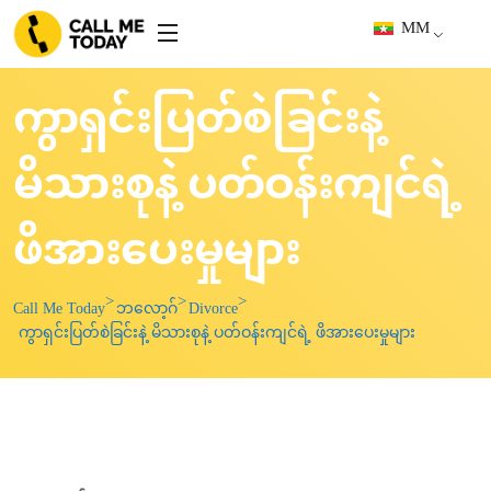
MM
ကွာရှင်းပြတ်စဲခြင်းနဲ့
မိသားစုနဲ့ ပတ်ဝန်းကျင်ရဲ့
ဖိအားပေးမှုများ
Call Me Today
ဘလော့ဂ်
Divorce
ကွာရှင်းပြတ်စဲခြင်းနဲ့ မိသားစုနဲ့ ပတ်ဝန်းကျင်ရဲ့ ဖိအားပေးမှုများ