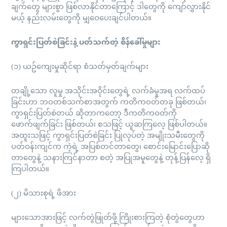
ချက်တွေ များစွာ ဖြစ်လာနိုင်တာကြောင့် ဒါတွေကို ကျော်လွှားနိုင်
မယ့် နည်းလမ်းတွေကို မျှဝေပေးချင်ပါတယ်။
ကွာရှင်းပြတ်စဲခြင်းနဲ့ ပတ်သက်တဲ့ စိန်ခေါ်မှုများ
(၁) ယဥ်ကျေးမှုဆိုင်ရာ စံသတ်မှတ်ချက်များ
တချို့သော လူမှု အသိုင်းအဝိုင်းတွေရဲ့ လက်ခံမှုအရ လက်ထပ်
ခြင်းဟာ ဘဝတစ်သက်စာအတွက် ကတိကဝတ်တခု ဖြစ်တယ်၊
ကွာရှင်းပြတ်စဲတယ် ဆိုတာကတော့ ဒီကတိကဝတ်ကို
ဖောက်ဖျက်ခြင်း ဖြစ်တယ်၊ စသဖြင့် ယူဆကြလေ့ ဖြစ်ပါတယ်။
အထူးသဖြင့် ကွာရှင်းပြတ်စဲခြင်း ပြုလုပ်တဲ့ အမျိုးသမီးတွေကို
ပတ်ဝန်းကျင်က ကဲ့ရဲ့ အပြစ်တင်တာတွေ၊ စောင်းမြောင်းပြောဆို
တာတွေနဲ့ သနားကြင်နာတာ စတဲ့ အပြုအမူတွေနဲ့ တုန့်ပြန်လေ့ ရှိ
ကြပါတယ်။
(၂) မိသားစုရဲ့ ဖိအား
များသောအားဖြင့် လက်တွဲဖြုတ်ဖို့ ကြိုးစားကြတဲ့ စုံတွဲတွေဟာ