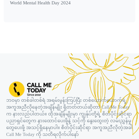
World Mental Health Day 2024
ဘဝမှာ တစ်ခါတစ်ရံ အရမ်းမွန်းကြပ်ပြီး တစ်ယောက်ယောက်ရဲ့
အကူအညီလိုနေတဲ့အချိန်မျိုး ရှိတတ်တယ်ဆိုတာ Call Me Today
က နားလည်ပါတယ်။ ထိုအချိန်မျိုးမှာ ကျွန်ုပ်တို့ရဲ့ စိတ်ပိုင်းဆိုင်ရာ
ပညာရှင်တွေက နားထောင်ပေးဖို့နဲ့ သင့်ကို နွေးထွေးတဲ့ လမ်းညွှန်မှု
တွေပေးဖို့ အသင့်ရှိနေမှာပါ။ စိတ်ပိုင်းဆိုင်ရာ အကူအညီလိုတဲ့အခါ
Call Me Today ကို သတိရလိုက်ပါနော်