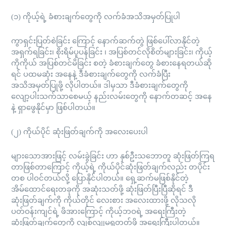
(၁) ကိုယ့်ရဲ့ ခံစားချက်တွေကို လက်ခံအသိအမှတ်ပြုပါ
ကွာရှင်းပြတ်စဲခြင်း ကြောင့် နောက်ဆက်တွဲ ဖြစ်ပေါ်လာနိုင်တဲ့
အရှက်ရခြင်း၊ စိုးရိမ်ပူပန်ခြင်း ၊ အပြစ်တင်လိုစိတ်များခြင်း၊ ကိုယ့်
ကိုကိုယ် အပြစ်တင်မိခြင်း စတဲ့ ခံစားချက်တွေ ခံစားနေရတယ်ဆို
ရင် ပထမဆုံး အနေနဲ့ ဒီခံစားချက်တွေကို လက်ခံပြီး
အသိအမှတ်ပြုဖို့ လိုပါတယ်။ ဒါမှသာ ဒီခံစားချက်တွေကို
လျော့ပါးသက်သာစေမယ့် နည်းလမ်းတွေကို နောက်တဆင့် အနေ
နဲ့ ရှာဖွေနိုင်မှာ ဖြစ်ပါတယ်။
(၂) ကိုယ်ပိုင် ဆုံးဖြတ်ချက်ကို အလေးပေးပါ
များသောအားဖြင့် လမ်းခွဲခြင်း ဟာ နှစ်ဦးသဘောတူ ဆုံးဖြတ်ကြရ
တာဖြစ်တာကြောင့် ကိုယ့်ရဲ့ ကိုယ်ပိုင်ဆုံးဖြတ်ချက်လည်း တပိုင်း
တစ ပါဝင်တယ်လို့ ပြောနိုင်ပါတယ်။ ရှေ့ဆက်မဖြစ်နိုင်တဲ့
အိမ်ထောင်ရေးတခုကို အဆုံးသတ်ဖို့ ဆုံးဖြတ်ပြီးပြီဆိုရင် ဒီ
ဆုံးဖြတ်ချက်ကို ကိုယ်တိုင် လေးစား အလေးထားဖို့ လိုသလို
ပတ်ဝန်းကျင်ရဲ့ ဖိအားကြောင့် ကိုယ့်ဘဝရဲ့ အရေးကြီးတဲ့
ဆုံးဖြတ်ချက်တွေကို လျစ်လျုမရှုတတ်ဖို့ အရေးကြီးပါတယ်။