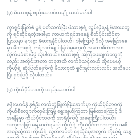
(၃) မိသားစုနဲ့ စည်းဘောင်တချို့ သတ်မှတ်ပါ
ကွာရှင်းပြတ်စဲ မှုနဲ့ ပတ်သက်ပြီး မိသားစုရဲ့ လွှမ်းမိုးမှုနဲ့ ဖိအားတွေ
ကို ရင်ဆိုင်ရတဲ့အခါမှာ ကာယကံရှင်အနေနဲ့ စိတ်ပိုင်းဆိုင်ရာ
ပြဿနာ များစွာ ခံစားရနိုင်ပါတယ်။ ဒါ့ကြောင့် ဒီလို အခြေအနေ
မှာ မိသားစုရဲ့ ကန့်သတ်ချုပ်ခြယ်မှုတွေကို အသေးစိတ်ကအစ
လိုက်မခံစားမိဖို့ လိုပါတယ်။ မိသားစုရဲ့ အကြံပေးချက်တွေကို
လည်း အတိုင်းအတာ တခုအထိ လက်ခံသင့်တယ် ဆိုပေမယ့်
ကိုယ့်ရဲ့ ဆုံးဖြတ်ချက်ကို မိသားစုထံ ရှင်းရှင်းလင်းလင်း အသိပေး
ပြီး ရှင်းပြဖို့ လိုပါတယ်။
(၄) ကိုယ်ပိုင်ဘဝကို တည်ဆောက်ပါ
ဇနီးမောင်နှံ နှစ်ဦး လက်တွဲဖြုတ်ပြီးနောက်မှာ ကိုယ်ပိုင်ဘဝကို
ကိုယ်စီလျှောက်လှမ်းကြဖို့ ရွေးချယ်ကြတာ ဖြစ်တာကြောင့် ဒီ
အချိန်မှာ ကိုယ်ပိုင်ဘဝကို အာရုံစိုက်ဖို့ အရေးကြီးပါတယ်။
အထူးသဖြင့် ရှေ့ဆက်ရမယ့် ကိုယ့်ရဲ့ ကိုယ်ပိုင်ဘဝအတွက် အစီ
အစဥ်ဆွဲတာ၊ ကိုယ့်ရဲ့ လွတ်လပ်တဲ့ နေထိုင်မှုအတွက် ကိုယ့်ရဲ့ ဆန္ဒ