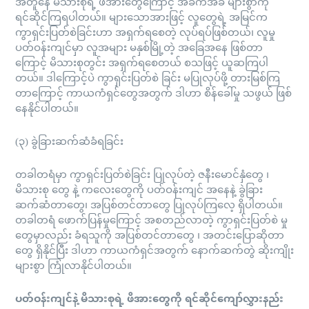
အတူနေ မိသားစုရဲ့ ဖိအားတွေကြောင့် အခက်အခဲ များစွာကို
ရင်ဆိုင်ကြရပါတယ်။ များသောအားဖြင့် လူတွေရဲ့ အမြင်က
ကွာရှင်းပြတ်စဲခြင်းဟာ အရှက်ရစေတဲ့ လုပ်ရပ်ဖြစ်တယ်၊ လူမှု
ပတ်ဝန်းကျင်မှာ လူအများ မနှစ်မြို့တဲ့ အခြေအနေ ဖြစ်တာ
ကြောင့် မိသားစုတွင်း အရှက်ရစေတယ် စသဖြင့် ယူဆကြပါ
တယ်။ ဒါကြောင့်ပဲ ကွာရှင်းပြတ်စဲ ခြင်း မပြုလုပ်ဖို့ တားမြစ်ကြ
တာကြောင့် ကာယကံရှင်တွေအတွက် ဒါဟာ စိန်ခေါ်မှု သဖွယ် ဖြစ်
နေနိုင်ပါတယ်။
(၃) ခွဲခြားဆက်ဆံခံရခြင်း
တခါတရံမှာ ကွာရှင်းပြတ်စဲခြင်း ပြုလုပ်တဲ့ ဇနီးမောင်နှံတွေ ၊
မိသားစု တွေ နဲ့ ကလေးတွေကို ပတ်ဝန်းကျင် အနေနဲ့ ခွဲခြား
ဆက်ဆံတာတွေ၊ အပြစ်တင်တာတွေ ပြုလုပ်ကြလေ့ ရှိပါတယ်။
တခါတရံ ဖောက်ပြန်မှုကြောင့် အစတည်လာတဲ့ ကွာရှင်းပြတ်စဲ မှု
တွေမှာလည်း ခံရသူကို အပြစ်တင်တာတွေ ၊ အတင်းပြောဆိုတာ
တွေ ရှိနိုင်ပြီး ဒါဟာ ကာယကံရှင်အတွက် နောက်ဆက်တွဲ ဆိုးကျိုး
များစွာ ကြုံလာနိုင်ပါတယ်။
ပတ်ဝန်းကျင်နဲ့ မိသားစုရဲ့ ဖိအားတွေကို ရင်ဆိုင်ကျော်လွှားနည်း