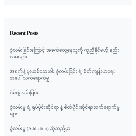
Recent Posts
စွဲလမ်းခြင်းကြောင့် အခက်တွေ့နေသူကို ကူညီနိုင်မယ့် နည်း
လမ်းများ
အရက်နဲ့ မူးယစ်ဆေးဝါး စွဲလမ်းခြင်း ရဲ့ စိတ်ကျန်းမာရေး
အပေါ် သက်ရောက်မှု
ဂိမ်းစွဲလမ်းခြင်း
စွဲလမ်းမှု ရဲ့ ရုပ်ပိုင်းဆိုင်ရာ နဲ့ စိတ်ပိုင်းဆိုင်ရာသက်ရောက်မှု
များ
စွဲလမ်းမှု (Addiction) ဆိုသည်မှာ