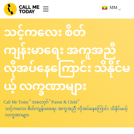
MM
သင့်ကလေး စိတ်
ကျန်းမာရေး အကူအညီ
လိုအပ်နေကြောင်း သိနိုင်မ
ယ့် လက္ခဏာများ
Call Me Today
ဘလော့ဂ်
Parent & Child
သင့်ကလေး စိတ်ကျန်းမာရေး အကူအညီ လိုအပ်နေကြောင်း သိနိုင်မယ့်
လက္ခဏာများ