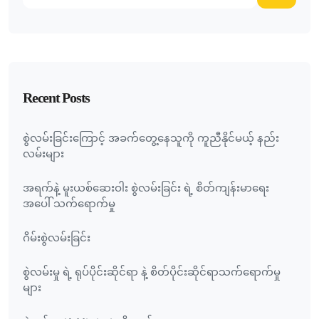
Recent Posts
စွဲလမ်းခြင်းကြောင့် အခက်တွေ့နေသူကို ကူညီနိုင်မယ့် နည်း
လမ်းများ
အရက်နဲ့ မူးယစ်ဆေးဝါး စွဲလမ်းခြင်း ရဲ့ စိတ်ကျန်းမာရေး
အပေါ် သက်ရောက်မှု
ဂိမ်းစွဲလမ်းခြင်း
စွဲလမ်းမှု ရဲ့ ရုပ်ပိုင်းဆိုင်ရာ နဲ့ စိတ်ပိုင်းဆိုင်ရာသက်ရောက်မှု
များ