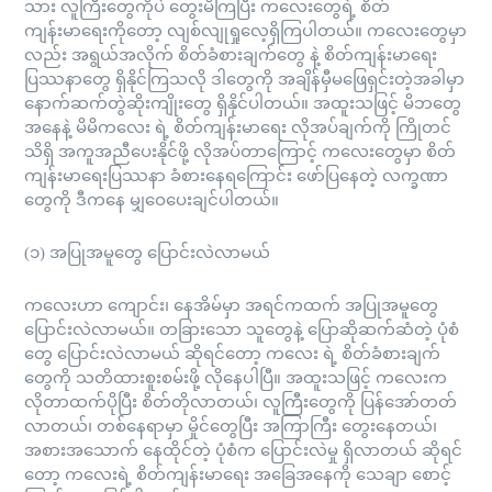
သား လူကြီးတွေကိုပဲ တွေးမိကြပြီး ကလေးတွေရဲ့ စိတ်
ကျန်းမာရေးကိုတော့ လျစ်လျုရှုလေ့ရှိကြပါတယ်။ ကလေးတွေမှာ
လည်း အရွယ်အလိုက် စိတ်ခံစားချက်တွေ နဲ့ စိတ်ကျန်းမာရေး
ပြဿနာတွေ ရှိနိုင်ကြသလို ဒါတွေကို အချိန်မှီမဖြေရှင်းတဲ့အခါမှာ
နောက်ဆက်တွဲဆိုးကျိုးတွေ ရှိနိုင်ပါတယ်။ အထူးသဖြင့် မိဘတွေ
အနေနဲ့ မိမိကလေး ရဲ့ စိတ်ကျန်းမာရေး လိုအပ်ချက်ကို ကြိုတင်
သိရှိ အကူအညီပေးနိုင်ဖို့ လိုအပ်တာကြောင့် ကလေးတွေမှာ စိတ်
ကျန်းမာရေးပြဿနာ ခံစားနေရကြောင်း ဖော်ပြနေတဲ့ လက္ခဏာ
တွေကို ဒီကနေ မျှဝေပေးချင်ပါတယ်။
(၁) အပြုအမူတွေ ပြောင်းလဲလာမယ်
ကလေးဟာ ကျောင်း၊ နေအိမ်မှာ အရင်ကထက် အပြုအမူတွေ
ပြောင်းလဲလာမယ်။ တခြားသော သူတွေနဲ့ ပြောဆိုဆက်ဆံတဲ့ ပုံစံ
တွေ ပြောင်းလဲလာမယ် ဆိုရင်တော့ ကလေး ရဲ့ စိတ်ခံစားချက်
တွေကို သတိထားစူးစမ်းဖို့ လိုနေပါပြီ။ အထူးသဖြင့် ကလေးက
လိုတာထက်ပိုပြီး စိတ်တိုလာတယ်၊ လူကြီးတွေကို ပြန်အော်တတ်
လာတယ်၊ တစ်နေရာမှာ မှိုင်တွေပြီး အကြာကြီး တွေးနေတယ်၊
အစားအသောက် နေထိုင်တဲ့ ပုံစံက ပြောင်းလဲမှု ရှိလာတယ် ဆိုရင်
တော့ ကလေးရဲ့ စိတ်ကျန်းမာရေး အခြေအနေကို သေချာ စောင့်