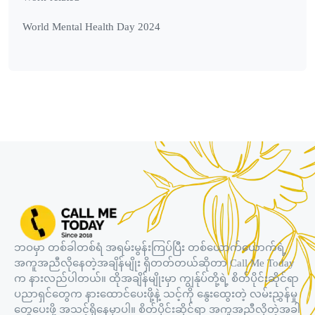
World Mental Health Day 2024
ဘဝမှာ တစ်ခါတစ်ရံ အရမ်းမွန်းကြပ်ပြီး တစ်ယောက်ယောက်ရဲ့
အကူအညီလိုနေတဲ့အချိန်မျိုး ရှိတတ်တယ်ဆိုတာ Call Me Today
က နားလည်ပါတယ်။ ထိုအချိန်မျိုးမှာ ကျွန်ုပ်တို့ရဲ့ စိတ်ပိုင်းဆိုင်ရာ
ပညာရှင်တွေက နားထောင်ပေးဖို့နဲ့ သင့်ကို နွေးထွေးတဲ့ လမ်းညွှန်မှု
တွေပေးဖို့ အသင့်ရှိနေမှာပါ။ စိတ်ပိုင်းဆိုင်ရာ အကူအညီလိုတဲ့အခါ