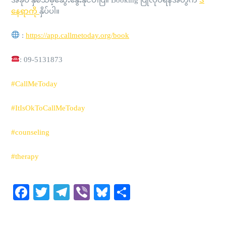
အခုပဲ နှစ်သိမ့်ဆွေးနွေးနိုင်ပါပြီ။ Booking ပြုလုပ်ရန်အတွက်
ဒီ
နေရာကို
နှိပ်ပါ။
:
https://app.callmetoday.org/book
: 09-5131873
#CallMeToday
#ItIsOkToCallMeToday
#counseling
#therapy
Facebook
Twitter
Telegram
Viber
Bluesky
Share