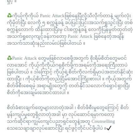
ရှင့် ။
ကိုယ့်ကိုကိုယ် Panic Attackဖြစ်နေပြီလို့သိလိုက်တာနဲ့ မျက်လုံး
ကိုမှိတ်ပြီး လေကို ၅ စက္ကန့်ခန့် ခပ်ပြင်းပြင်းအသက်ရှုသွင်းပြီး တစ်
စက္ကန့်လောက် ထိန်းထားပြီးမှ ငါးစက္ကန့်ခန့် လေကိုပြန်မှုတ်ထုတ်တဲ့
အသက်ရှုလေ့ကျင့်ခန်းကတော့ Panic Attack ဖြစ်နေတဲ့အချိန်
အသက်သာဆုံးနည်းလမ်းပဲဖြစ်ပါတယ် ။
Panic Attack တွေမဖြစ်လာစေဖို့အတွက် စိုးရိမ်စိတ်တွေမဝင်
လာအောင် ကိုယ့်ကိုကိုယ်ဂရုစိုက်ဖို့ကအရမ်းကိုအရေးကြီးတာပဲ
ဖြစ်ပါတယ် ။ ဒါကြောင့် ကိုယ့်ရဲ့စိတ်ကိုလက်ရှိမှာပဲအတတ်နိုင်ဆုံး
ထားပြီး ၊ ကိုယ့်စိတ်ကိုတည်ငြိမ်အောင်ကြိုးစားပါ ။ ကိုယ့်အတွက်
စိတ်ဖိစီးစေရမဲ့ အရာမျိုးတွေကို တတ်နိုင်သလောက်ရှောင်ရှားပြီး
စိတ်ကိုအေးချမ်းအောင်ထားပါ ။
စိတ်ခံစားချက်တွေများလာတဲ့အခါ ၊ စိတ်ဖိစီးမှုတွေကြောင့် စိတ်
မွန်းကျပ်မှုတွေရှိလာတဲ့အခါ မှာ လုပ်ဆောင်ရမှာကတော့
သက်ဆိုင်ရာကျွမ်းကျင်ပညာရှင်တွေနဲ့အတူ Counselling
သေသေချာချာလုပ်ဆောင်ပြီး ရင်ဖွင့်တိုင်ပင်ဖို့ပါပဲ ။