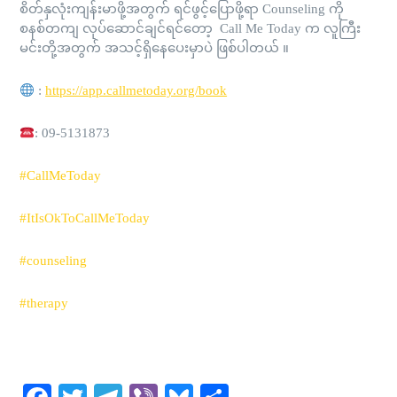
စိတ်နှလုံးကျန်းမာဖို့အတွက် ရင်ဖွင့်ပြောဖို့ရာ Counseling ကို
စနစ်တကျ လုပ်ဆောင်ချင်ရင်တော့ Call Me Today က လူကြီး
မင်းတို့အတွက် အသင့်ရှိနေပေးမှာပဲ ဖြစ်ပါတယ် ။
:
https://app.callmetoday.org/book
: 09-5131873
#CallMeToday
#ItIsOkToCallMeToday
#counseling
#therapy
Facebook
Twitter
Telegram
Viber
Bluesky
Share