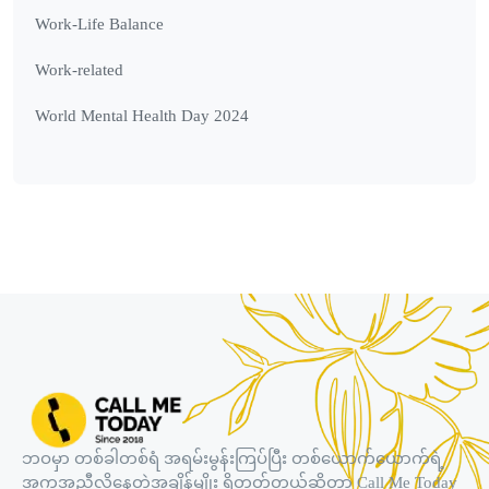
Work-Life Balance
Work-related
World Mental Health Day 2024
ဘဝမှာ တစ်ခါတစ်ရံ အရမ်းမွန်းကြပ်ပြီး တစ်ယောက်ယောက်ရဲ့
အကူအညီလိုနေတဲ့အချိန်မျိုး ရှိတတ်တယ်ဆိုတာ Call Me Today