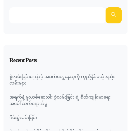
Recent Posts
စွဲလမ်းခြင်းကြောင့် အခက်တွေ့နေသူကို ကူညီနိုင်မယ့် နည်း
လမ်းများ
အရက်နဲ့ မူးယစ်ဆေးဝါး စွဲလမ်းခြင်း ရဲ့ စိတ်ကျန်းမာရေး
အပေါ် သက်ရောက်မှု
ဂိမ်းစွဲလမ်းခြင်း