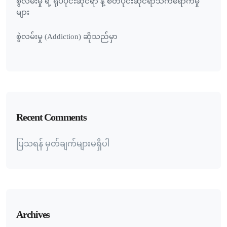
စွဲလမ်းမှု ရဲ့ ရုပ်ပိုင်းဆိုင်ရာ နဲ့ စိတ်ပိုင်းဆိုင်ရာသက်ရောက်မှု
များ
စွဲလမ်းမှု (Addiction) ဆိုသည်မှာ
Recent Comments
ပြသရန် မှတ်ချက်များမရှိပါ
Archives