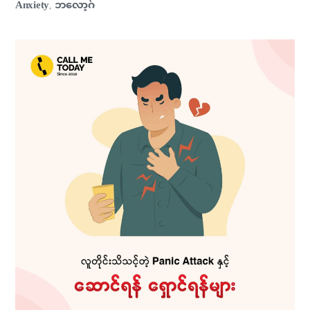
Anxiety
ဘလော့ဂ်
,