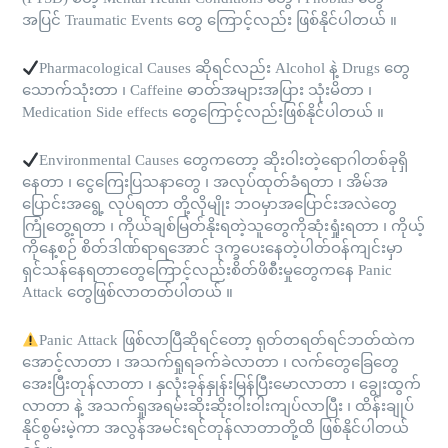
အပြင် Traumatic Events တွေ ကြောင့်လည်း ဖြစ်နိုင်ပါတယ် ။
Pharmacological Causes ဆိုရင်လည်း Alcohol နဲ့ Drugs တွေ
သောက်သုံးတာ ၊ Caffeine ဓာတ်အများအပြား သုံးမိတာ ၊
Medication Side effects တွေကြောင့်လည်းဖြစ်နိုင်ပါတယ် ။
Environmental Causes တွေကတော့ ဆိုးဝါးတဲ့ရောဂါတစ်ခုရှိ
နေတာ ၊ ငွေကြေးပြသနာတွေ ၊ အလုပ်ထုတ်ခံရတာ ၊ အိမ်အ
ပြောင်းအရွေ့ လုပ်ရတာ တို့လိုမျိုး ဘဝမှာအပြောင်းအလဲတွေ
ကြုံတွေ့ရတာ ၊ ကိုယ်ချစ်မြတ်နိုးရတဲ့သူတွေကိုဆုံးရှုံးရတာ ၊ ကိုယ့်
ကိုနေ့စဉ် စိတ်ဒါဏ်ရာရအောင် ဒုက္ခပေးနေတဲ့ပါတ်ဝန်ကျင်းမှာ
ရှင်သန်နေရတာတွေကြောင့်လည်းစိတ်ဖိစီးမှုတွေကနေ Panic
Attack တွေဖြစ်လာတတ်ပါတယ် ။
Panic Attack ဖြစ်လာပြီဆိုရင်တော့ ရုတ်တရတ်ရင်ဘတ်ထဲက
အောင့်လာတာ ၊ အသက်ရှုရခက်ခဲလာတာ ၊ လက်တွေခြေတွေ
အေးပြီးတုန်လာတာ ၊ နှလုံးခုန်နှုန်းမြန်ပြီးမောလာတာ ၊ ချွေးထွက်
လာတာ နဲ့ အသက်ရှုအရမ်းဆိုးဆိုးဝါးဝါးကျပ်လာပြီး ၊ ထိန်းချုပ်
နိုင်စွမ်းမဲ့ကာ အလွန်အမင်းရင်တုန်လာတာတို့ထိ ဖြစ်နိုင်ပါတယ်