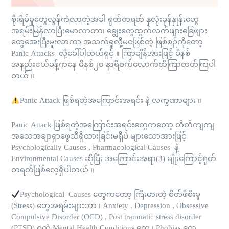
စိုးရိမ်မှုတွေလွန်ကဲလာတဲ့အခါ ရုတ်တရတ် နှလုံးခုန်နှုန်းတွေ
အရမ်းမြန်လာပြီးမောလာတာ၊ ချွေးတွေထွက်လက်ဖျားခြေဖျား
တွေအေးပြီးမူးလာကာ အသက်ရှုလို့မဝဖြစ်တဲ့ ဖြစ်စဉ်ကိုတော့
Panic Attacks လို့ခေါ်ပါတယ်ရှင့် ။ ကြာချိန်အားဖြင့် မိနစ်
အနည်းငယ်ခန့်ကနေ မိနစ်၂၀ နာရီဝက်လောက်ထိကြာတတ်ကြပါ
တယ် ။
Panic Attack ဖြစ်ရတဲ့အကြောင်းအရင်း နဲ့ လက္ခဏာများ ။
Panic Attack ဖြစ်ရတဲ့အကြောင်းအရင်းတွေကတော့ တိတိကျကျ
အသေအချာရှာဖွေသိရှိထားခြင်းမရှိပဲ များသောအားဖြင့်
Psychologically Causes , Pharmacological Causes နဲ့
Environmental Causes ဆိုပြီး အကြောင်းအရာ(3) မျိုးကြောင့်ရုတ်
တရတ်ဖြစ်လေ့ရှိပါတယ် ။
Psychological Causes တွေကတော့ ကြီးမားတဲ့ စိတ်ဖိစီးမှု
(Stress) တွေအရမ်းများတာ ၊ Anxiety , Depression , Obsessive
Compulsive Disorder (OCD) , Post traumatic stress disorder
(PTSD) စတဲ့ Mental Health Conditions တွေ ၊ Phobias တွေ