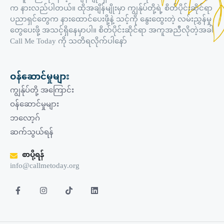
က နားလည်ပါတယ်။ ထိုအချိန်မျိုးမှာ ကျွန်ုပ်တို့ရဲ့ စိတ်ပိုင်းဆိုင်ရာ
ပညာရှင်တွေက နားထောင်ပေးဖို့နဲ့ သင့်ကို နွေးထွေးတဲ့ လမ်းညွှန်မှု
တွေပေးဖို့ အသင့်ရှိနေမှာပါ။ စိတ်ပိုင်းဆိုင်ရာ အကူအညီလိုတဲ့အခါ
Call Me Today ကို သတိရလိုက်ပါနော်
ဝန်ဆောင်မှုများ
ကျွန်ုပ်တို့ အကြောင်း
ဝန်ဆောင်မှုများ
ဘလော့ဂ်
ဆက်သွယ်ရန်
စာပို့ရန်
info@callmetoday.org