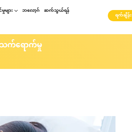
မှုများ
ဘလော့ဂ်
ဆက်သွယ်ရန်
ရက်ချိန်
p နှင့်ပတ်သတ်၍ဆွေးနွေးခြင်း
စားဆွေးနွေးခြင်း
ို့ ဆွေးနွေးခြင်း
webinarများ နှင့် အလုပ်ရုံဆွေးနွေးပွဲများ
 သက်ရောက်မှု