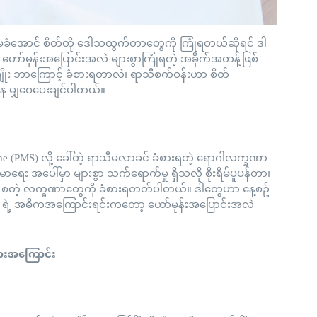
မခံအောင် စိတ်တို ဒေါသထွက်တာတွေကို ကြုံရတယ်ဆိုရင် ဒါ
ာ်မုန်းအပြောင်းအလဲ များစွာကြုံရတဲ့ အခိုက်အတန့်ဖြစ်
မျိုး ဘာကြောင့် ခံစားရတာလဲ၊ ရာသီစက်ဝန်းဟာ စိတ်
နေ မျှဝေပေးချင်ပါတယ်။
me (PMS) လို့ ခေါ်တဲ့ ရာသီမလာခင် ခံစားရတဲ့ ရောဂါလက္ခဏာ
း အပေါ်မှာ များစွာ သက်ရောက်မှု ရှိသလို စိုးရိမ်ပူပန်တာ၊
ာ စတဲ့ လက္ခဏာတွေကို ခံစားရတတ်ပါတယ်။ ဒါတွေဟာ နေ့စဥ်
ီး PMS ရဲ့ အဓိကအကြောင်းရင်းကတော့ ဟော်မုန်းအပြောင်းအလဲ
ုများအကြောင်း