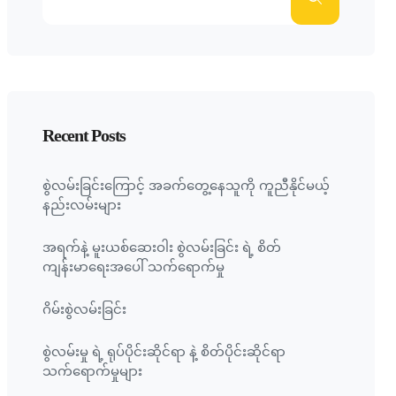
Recent Posts
စွဲလမ်းခြင်းကြောင့် အခက်တွေ့နေသူကို ကူညီနိုင်မယ့်
နည်းလမ်းများ
အရက်နဲ့ မူးယစ်ဆေးဝါး စွဲလမ်းခြင်း ရဲ့ စိတ်
ကျန်းမာရေးအပေါ် သက်ရောက်မှု
ဂိမ်းစွဲလမ်းခြင်း
စွဲလမ်းမှု ရဲ့ ရုပ်ပိုင်းဆိုင်ရာ နဲ့ စိတ်ပိုင်းဆိုင်ရာ
သက်ရောက်မှုများ