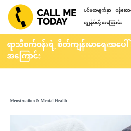
ပင်မစာမျက်နှာ
ဝန်ဆောင်
Relationshi
စိတ်ဒဏ်ရာ ကု
တယ်လီဂရမ် စာပ
သင်တန်းများ၊ ဟောပြောပွဲများ၊ 
စိတ်ပညာဆိုင်ရာ စစ်ဆေးခြင်း
ကျွန်ုပ်တို့ အကြောင်း
ရာသီစက်ဝန်းရဲ့ စိတ်ကျန်းမာရေးအပေါ်
အကြောင်း
Menstruation & Mental Health