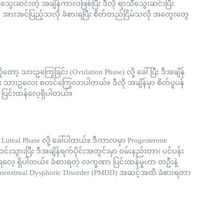
ီသွေးဆင်းတဲ့ အချိန်ကာလဖြစ်ပြီး ဒီလို ရာသီသွေးဆင်းပြီး
မှာ အားအင်ပြည့်သလို ခံစားရပြီး စိတ်တည်ငြိမ်သလို အတွေးတွေ
ော့ သားဥကြွေခြင်း (Ovulation Phase) လို့ ခေါ်ပြီး ဒီအချိန်
ပြီး သားဥလေး စတင်ကြွေလာပါတယ်။ ဒီလို အချိန်မှာ စိတ်ပူပန်
ေ ပြင်းထန်လေ့ရှိပါတယ်။
eal Phase လို့ ခေါ်ပါတယ်။ ဒီကာလမှာ Progesterone
သွားပြီး ဒီအချိန်ရက်ပိုင်းအတွင်းမှာ ဝမ်းနည်းတာ၊ ပင်ပန်း
လေ့ ရှိပါတယ်။ ခံစားရတဲ့ လက္ခဏာ ပြင်းထန်မှုဟာ တဦးနဲ့
Premenstrual Dysphoric Disorder (PMDD) အဆင့်အထိ ခံစားရတာ