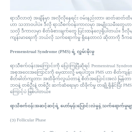
ရာသီလာတဲ့ အချိန်မှာ အလိုလိုနေရင်း ဝမ်းနည်းတာ၊ ဆတ်ဆတ်ထိ
ဟာ သဘာဝပါပဲ။ ဒီလို ရာသီစက်ဝန်းကာလမှာ အမျိုးသမီးတွေဟာ ဟေ
သလို ဒီကာလမှာ စိတ်ခံစားချက်တွေ ပြင်းထန်လေ့ရှိပါတယ်။ ဒီလို
ကျန်းမာရေးကို ဘယ်လို သက်ရောက်မှု ရှိနေတာလဲ ဆိုတာကို ဒီက
Premenstrual Syndrome (PMS) ရဲ့ လွှမ်းမိုးမှု
ရာသီစက်ဝန်းအကြောင်းကို ပြောကြပြီဆိုရင် Premenstrual Syndro
အစုအဝေးအကြောင်းကို မေ့ထားလို့ မရပါဘူး။ PMS ဟာ စိတ်ကျန်းမာရေ
စိတ်ဓါတ်ကျတာ၊ အထိခိုက်လွယ်တာနဲ့ စိတ်အပြောင်းအလဲ မြန်တ
ဘဝနဲ့ တစ်ဦးနဲ့ တစ်ဦး ဆက်ဆံရေးမှာ ထိခိုက်မှု တချို့ရှိနိုင်ပြ
ကြောင့်ပဲ ဖြစ်ပါတယ်။
ရာသီစက်ဝန်းအဆင့်ဆင့်ရဲ့ ဟော်မုန်းပြောင်းလဲမှုနဲ့ သက်ရောက်မှ
(၁) Follicular Phase