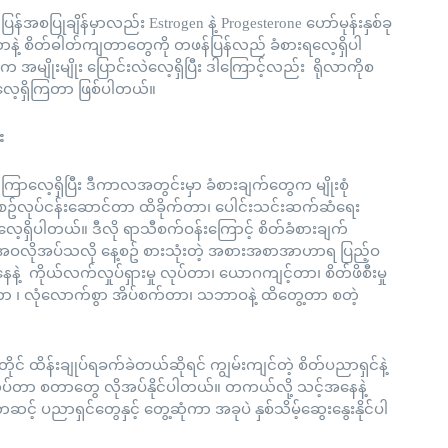
န်အစပြုချိန်မှာလည်း Estrogen နဲ့ Progesterone ဟော်မုန်းနှစ်ခု
ယ်တာနဲ့ စိတ်ဓါတ်ကျတာတွေကို တဖန်ပြန်လည် ခံစားရလေ့ရှိပါ
 အမျိုးမျိုး ပြောင်းလဲလေ့ရှိပြီး ဒါကြောင့်လည်း ရိုလာကိုစ
ားလေ့ရှိကြတာ ဖြစ်ပါတယ်။
်း
လေ့ရှိပြီး ဒီကာလအတွင်းမှာ ခံစားချက်တွေက မျိုးစုံ
 နေ့စဥ်လုပ်ငန်းဆောင်တာ ထိခိုက်တာ၊ ပေါင်းသင်းဆက်ဆံရေး
့ရှိပါတယ်။ ဒီလို ရာသီစက်ဝန်းကြောင့် စိတ်ခံစားချက်
်အဝလိုအပ်သလို နေ့စဥ် စားသုံးတဲ့ အစားအစာအာဟာရ ပြည့်ဝ
 ကိုယ်လက်လှုပ်ရှားမှု လုပ်တာ၊ ယောဂကျင့်တာ၊ စိတ်ဖိစီးမှု
၊ လုံလောက်စွာ အိပ်စက်တာ၊ သဘာဝနဲ့ ထိတွေ့တာ စတဲ့
ုင် ထိန်းချုပ်ရခက်ခဲတယ်ဆိုရင် ကျွမ်းကျင်တဲ့ စိတ်ပညာရှင်နဲ့
ုလုပ်တာ စတာတွေ လိုအပ်နိုင်ပါတယ်။ တကယ်လို့ သင့်အနေနဲ့
င့် ပညာရှင်တွေနှင့် တွေ့ဆုံကာ အခုပဲ နှစ်သိမ့်ဆွေးနွေးနိုင်ပါ