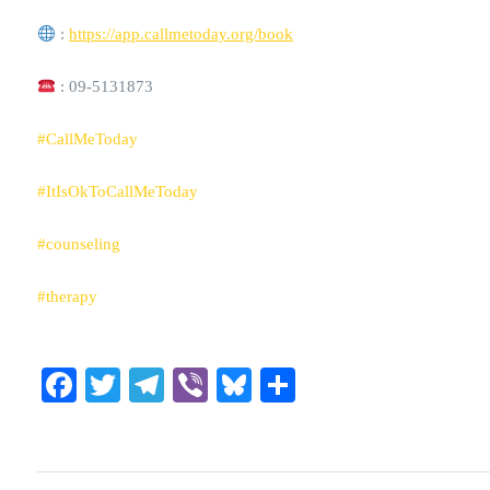
:
https://app.callmetoday.org/book
: 09-5131873
#CallMeToday
#ItIsOkToCallMeToday
#counseling
#therapy
Facebook
Twitter
Telegram
Viber
Bluesky
Share