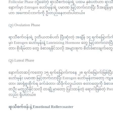
Follicular Phase လို့ခေါ်တဲ့ ရာသီစက်ဝန်းရဲ့ ပထမ နှစ်ပတ်ဟာ ရာသ
နောက်မှာ Estrogen ဟော်မုန်းရဲ့ ပမာဏ မြင့်တက်လာပြီး ဒီအချိန်
ဟာ အကောင်းဘက်ကို ဦးတည်နေတတ်ပါတယ်။
(၃) Ovulation Phase
ရာသီစက်ဝန်းရဲ့ ဒုတိယတစ်ပတ် ပြီးဆုံးတဲ့ အချိန် ၁၄ ရက်မြောက်ကိုတ
မှာ Estrogen ဟော်မုန်းနဲ့ Luteinizing Hormone တွေ မြင့်တက်လာ
တာ၊ စိုးရိမ်တာ တွေ ခံစားရနိုင်သလို အများစုက စိတ်ခံစားချက်တွ
(၃) Luteal Phase
နောက်တဆင့်ကတော့ ၁၅ ရက်မြောက်ကနေ ၂၈ ရက်မြောက်ဖြစ်ပြီး Lut
ဟော်မုန်း ပမာဏ မြင့်တက်လာပြီး Estrogen ဟော်မုန်းကတော့ ကျဆင်း
တာ၊ အာရုံစူးစိုက်ရ ခက်ခဲတာ၊ ထိခိုက်လွယ်တာ စတာတွေကို ခံစားရ
တဦး မတူညီနိုင်သလို တချို့မှာတော့ ပြင်းထန်တဲ့ ရောဂါဖြစ်တဲ့ 
လည်း ရှိပါတယ်။
ရာသီစက်ဝန်းနဲ့ Emotional Rollercoaster