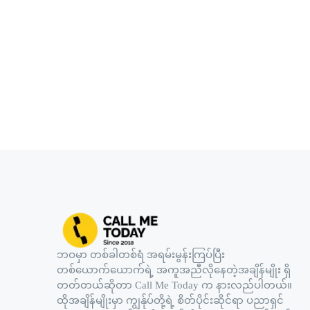
ဘဝမှာ တစ်ခါတစ်ရံ အရမ်းမွန်းကြပ်ပြီး
တစ်ယောက်ယောက်ရဲ့ အကူအညီလိုနေတဲ့အချိန်မျိုး ရှိ
တတ်တယ်ဆိုတာ Call Me Today က နားလည်ပါတယ်။
ထိုအချိန်မျိုးမှာ ကျွန်ုပ်တို့ရဲ့ စိတ်ပိုင်းဆိုင်ရာ ပညာရှင်