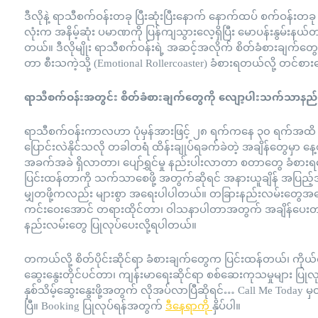
ဒီလိုနဲ့ ရာသီစက်ဝန်းတခု ပြီးဆုံးပြီးနောက် နောက်ထပ် စက်ဝန်းတခု ပြ
လုံးက အနိမ့်ဆုံး ပမာဏကို ပြန်ကျသွားလေ့ရှိပြီး မောပန်းနွမ်းန
တယ်။ ဒီလိုမျိုး ရာသီစက်ဝန်းရဲ့ အဆင့်အလိုက် စိတ်ခံစားချက်တွေက
တာ စီးသကဲ့သို့ (Emotional Rollercoaster) ခံစားရတယ်လို့ တင်စ
ရာသီစက်ဝန်းအတွင်း စိတ်ခံစားချက်တွေကို လျော့ပါးသက်သာနည
ရာသီစက်ဝန်းကာလဟာ ပုံမှန်အားဖြင့် ၂၈ ရက်ကနေ ၃၀ ရက်အထိ ကြာ
ပြောင်းလဲနိုင်သလို တခါတရံ ထိန်းချုပ်ရခက်ခဲတဲ့ အချိန်တွေမှာ
အခက်အခဲ ရှိလာတာ၊ ပျော်ရွှင်မှု နည်းပါးလာတာ စတာတွေ ခံစားရလေ
ပြင်းထန်တာကို သက်သာစေဖို့ အတွက်ဆိုရင် အနားယူချိန် အပြည့
မျှတဖို့ကလည်း များစွာ အရေးပါပါတယ်။ တခြားနည်းလမ်းတွေအနေနဲ့
ကင်းဝေးအောင် တရားထိုင်တာ၊ ဝါသနာပါတာအတွက် အချိန်ပေးတာ 
နည်းလမ်းတွေ ပြုလုပ်ပေးလို့ရပါတယ်။
တကယ်လို့ စိတ်ပိုင်းဆိုင်ရာ ခံစားချက်တွေက ပြင်းထန်တယ်၊ ကိုယ်တိ
ဆွေးနွေးတိုင်ပင်တာ၊ ကျန်းမာရေးဆိုင်ရာ စစ်ဆေးကုသမှုများ ပြ
နှစ်သိမ့်ဆွေးနွေးဖို့အတွက် လိုအပ်လာပြီဆိုရင်… Call Me Today မှတဆ
ပြီ။ Booking ပြုလုပ်ရန်အတွက်
ဒီနေရာကို
နှိပ်ပါ။