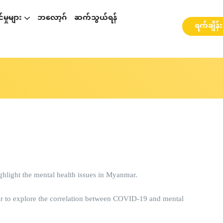
မှုများ
ဘလော့ဂ်
ဆက်သွယ်ရန်
ရက်ချိန်
p နှင့်ပတ်သတ်၍ဆွေးနွေးခြင်း
စားဆွေးနွေးခြင်း
ို့ ဆွေးနွေးခြင်း
webinarများ နှင့် အလုပ်ရုံဆွေးနွေးပွဲများ
hlight the mental health issues in Myanmar.
ar to explore the correlation between COVID-19 and mental