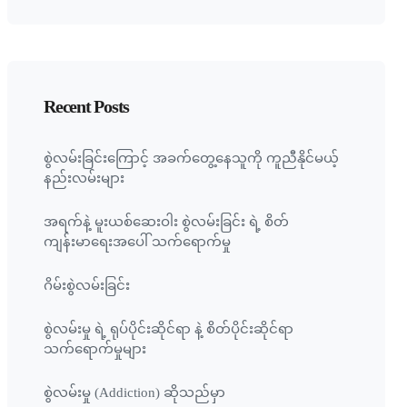
Recent Posts
စွဲလမ်းခြင်းကြောင့် အခက်တွေ့နေသူကို ကူညီနိုင်မယ့်
နည်းလမ်းများ
အရက်နဲ့ မူးယစ်ဆေးဝါး စွဲလမ်းခြင်း ရဲ့ စိတ်
ကျန်းမာရေးအပေါ် သက်ရောက်မှု
ဂိမ်းစွဲလမ်းခြင်း
စွဲလမ်းမှု ရဲ့ ရုပ်ပိုင်းဆိုင်ရာ နဲ့ စိတ်ပိုင်းဆိုင်ရာ
သက်ရောက်မှုများ
စွဲလမ်းမှု (Addiction) ဆိုသည်မှာ