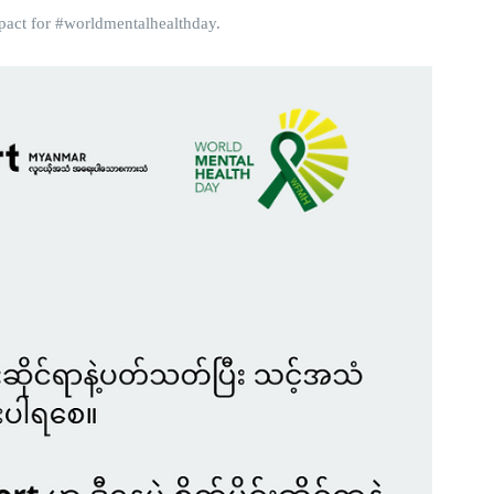
mpact for #worldmentalhealthday.