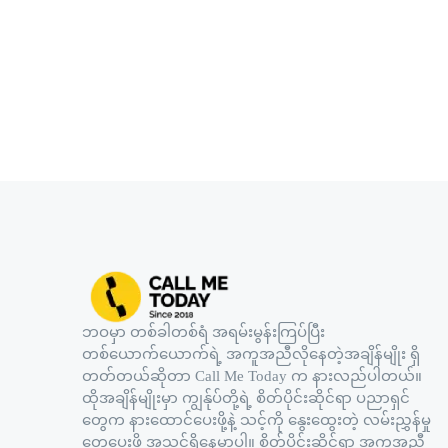
ဘဝမှာ တစ်ခါတစ်ရံ အရမ်းမွန်းကြပ်ပြီး
တစ်ယောက်ယောက်ရဲ့ အကူအညီလိုနေတဲ့အချိန်မျိုး ရှိ
တတ်တယ်ဆိုတာ Call Me Today က နားလည်ပါတယ်။
ထိုအချိန်မျိုးမှာ ကျွန်ုပ်တို့ရဲ့ စိတ်ပိုင်းဆိုင်ရာ ပညာရှင်
တွေက နားထောင်ပေးဖို့နဲ့ သင့်ကို နွေးထွေးတဲ့ လမ်းညွှန်မှု
တွေပေးဖို့ အသင့်ရှိနေမှာပါ။ စိတ်ပိုင်းဆိုင်ရာ အကူအညီ