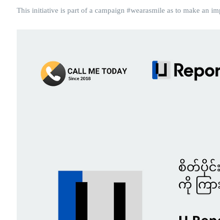
This initiative is part of a campaign #wearasmile as to make an i