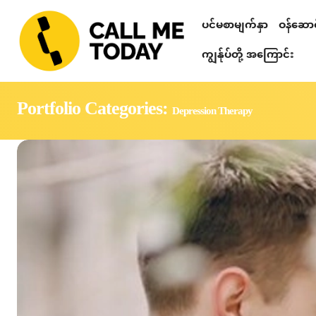
ပင်မစာမျက်နှာ
ဝန်ဆောင်
Relationshi
စိတ်ဒဏ်ရာ ကု
တယ်လီဂရမ် စာပ
သင်တန်းများ၊ ဟောပြောပွဲများ၊ 
စိတ်ပညာဆိုင်ရာ စစ်ဆေးခြင်း
ကျွန်ုပ်တို့ အကြောင်း
Portfolio Categories:
Depression Therapy