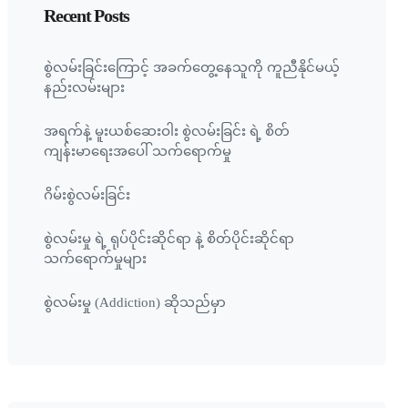
Recent Posts
စွဲလမ်းခြင်းကြောင့် အခက်တွေ့နေသူကို ကူညီနိုင်မယ့်
နည်းလမ်းများ
အရက်နဲ့ မူးယစ်ဆေးဝါး စွဲလမ်းခြင်း ရဲ့ စိတ်
ကျန်းမာရေးအပေါ် သက်ရောက်မှု
ဂိမ်းစွဲလမ်းခြင်း
စွဲလမ်းမှု ရဲ့ ရုပ်ပိုင်းဆိုင်ရာ နဲ့ စိတ်ပိုင်းဆိုင်ရာ
သက်ရောက်မှုများ
စွဲလမ်းမှု (Addiction) ဆိုသည်မှာ