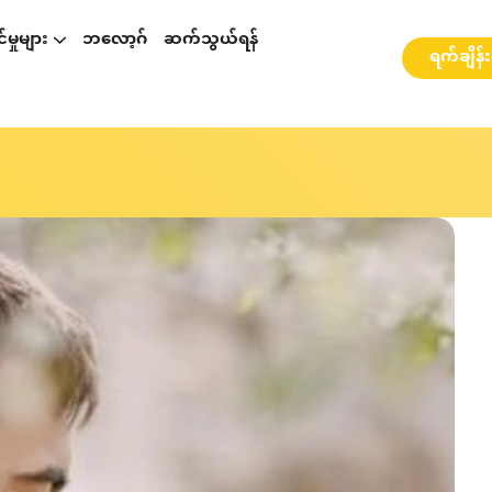
မှုများ
ဘလော့ဂ်
ဆက်သွယ်ရန်
ရက်ချိန်
p နှင့်ပတ်သတ်၍ဆွေးနွေးခြင်း
စားဆွေးနွေးခြင်း
ို့ ဆွေးနွေးခြင်း
webinarများ နှင့် အလုပ်ရုံဆွေးနွေးပွဲများ