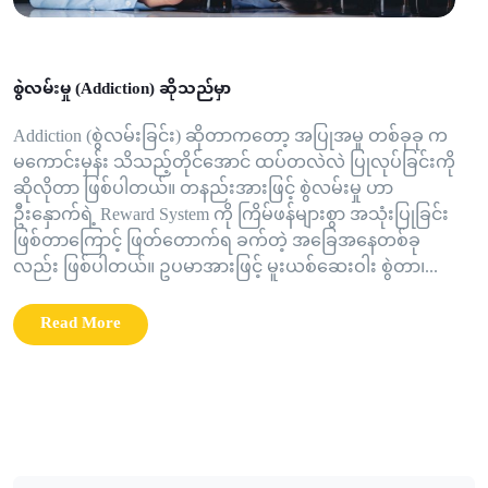
စွဲလမ်းမှု (Addiction) ဆိုသည်မှာ
Addiction (စွဲလမ်းခြင်း) ဆိုတာကတော့ အပြုအမူ တစ်ခုခု က
မကောင်းမှန်း သိသည့်တိုင်အောင် ထပ်တလဲလဲ ပြုလုပ်ခြင်းကို
ဆိုလိုတာ ဖြစ်ပါတယ်။ တနည်းအားဖြင့် စွဲလမ်းမှု ဟာ
ဦးနှောက်ရဲ့ Reward System ကို ကြိမ်ဖန်များစွာ အသုံးပြုခြင်း
ဖြစ်တာကြောင့် ဖြတ်တောက်ရ ခက်တဲ့ အခြေအနေတစ်ခု
လည်း ဖြစ်ပါတယ်။ ဥပမာအားဖြင့် မူးယစ်ဆေးဝါး စွဲတာ၊...
Read More