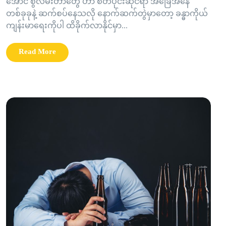
အောင် စွဲလမ်းတာတွေ ဟာ စိတ်ပိုင်းဆိုင်ရာ အခြေအနေ
တစ်ခုခုနဲ့ ဆက်စပ်နေသလို နောက်ဆက်တွဲမှာတော့ ခန္ဓာကိုယ်
ကျန်းမာရေးကိုပါ ထိခိုက်လာနိုင်မှာ...
Read More