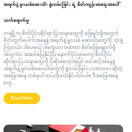
အရက်နဲ့ မူးယစ်ဆေးဝါး စွဲလမ်းခြင်း ရဲ့ စိတ်ကျန်းမာရေးအပေါ်
သက်ရောက်မှု
တချို့က စိတ်ပိုင်းဆိုင်ရာ ပြဿနာတွေကို ဖြေရှင်းဖို့အတွက်
စိတ်ထွက်ပေါက်အနေနဲ့ အရက်နဲ့ မူးယစ် ဆေးဝါးတွေကို သုံးစွဲ
ကြတယ်၊ ဒါပေမယ့် ဒါတွေဟာ ခဏတာ စိတ်ဖြေဖျောက်ဖို့
အတွက်ပဲ အဆင်ပြေနိုင်ပြီး နောက်ပိုင်းမှာတော့ စိတ်ပိုင်း
ဆိုင်ရာ ပြဿနာတွေကို ပိုဆိုးစေတဲ့အပြင် ထပ်ဆင့်အနေနဲ့
အရက်နဲ့ မူးယစ်ဆေးဝါးတွေကို စွဲလမ်းခြင်း (Addiction) ဆိုတဲ့
အခြေအနေ တစ်ခုပါ ထပ်တိုးလာနိုင်ပါတယ်။ ဒီအခြေအနေ
တွေ...
Read More