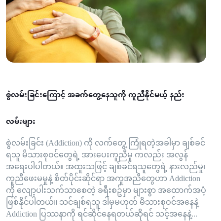
စွဲလမ်းခြင်းကြောင့် အခက်တွေ့နေသူကို ကူညီနိုင်မယ့် နည်း
လမ်းများ
စွဲလမ်းခြင်း (Addiction) ကို လက်တွေ့ ကြုံရတဲ့အခါမှာ ချစ်ခင်
ရသူ မိသားစုဝင်တွေရဲ့ အားပေးကူညီမှု ကလည်း အလွန်
အရေးပါပါတယ်။ အထူးသဖြင့် ချစ်ခင်ရသူတွေရဲ့ နားလည်မှု၊
ကူညီဖေးမမှုနဲ့ စိတ်ပိုင်းဆိုင်ရာ အကူအညီတွေဟာ Addiction
ကို လျော့ပါးသက်သာစေတဲ့ ခရီးစဥ်မှာ များစွာ အထောက်အပံ့
ဖြစ်နိုင်ပါတယ်။ သင်ချစ်ရသူ ဒါမှမဟုတ် မိသားစုဝင်အနေနဲ့
Addiction ပြဿနာကို ရင်ဆိုင်နေရတယ်ဆိုရင် သင့်အနေနဲ့...