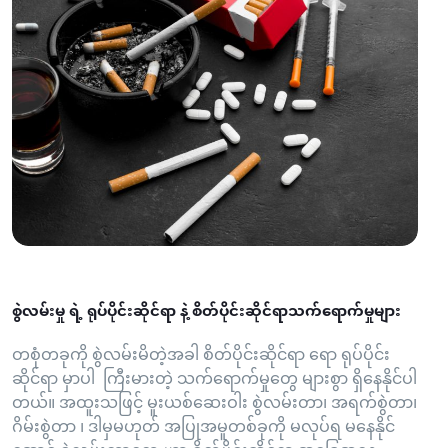
စွဲလမ်းမှု ရဲ့ ရုပ်ပိုင်းဆိုင်ရာ နဲ့ စိတ်ပိုင်းဆိုင်ရာသက်ရောက်မှုများ
တစုံတခုကို စွဲလမ်းမိတဲ့အခါ စိတ်ပိုင်းဆိုင်ရာ ရော ရုပ်ပိုင်း
ဆိုင်ရာ မှာပါ ကြီးမားတဲ့ သက်ရောက်မှုတွေ များစွာ ရှိနေနိုင်ပါ
တယ်။ အထူးသဖြင့် မူးယစ်ဆေးဝါး စွဲလမ်းတာ၊ အရက်စွဲတာ၊
ဂိမ်းစွဲတာ ၊ ဒါမှမဟုတ် အပြုအမူတစ်ခုကို မလုပ်ရ မနေနိုင်