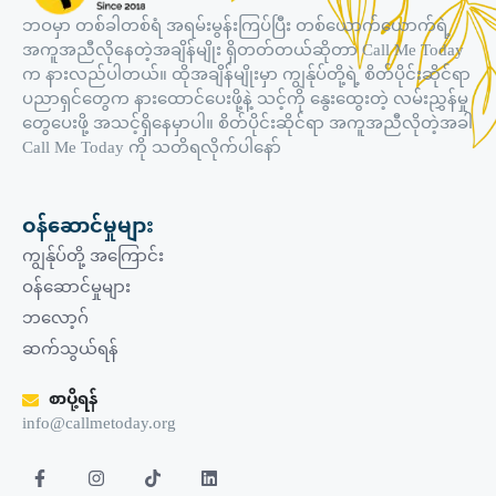
ဘဝမှာ တစ်ခါတစ်ရံ အရမ်းမွန်းကြပ်ပြီး တစ်ယောက်ယောက်ရဲ့
အကူအညီလိုနေတဲ့အချိန်မျိုး ရှိတတ်တယ်ဆိုတာ Call Me Today
က နားလည်ပါတယ်။ ထိုအချိန်မျိုးမှာ ကျွန်ုပ်တို့ရဲ့ စိတ်ပိုင်းဆိုင်ရာ
ပညာရှင်တွေက နားထောင်ပေးဖို့နဲ့ သင့်ကို နွေးထွေးတဲ့ လမ်းညွှန်မှု
တွေပေးဖို့ အသင့်ရှိနေမှာပါ။ စိတ်ပိုင်းဆိုင်ရာ အကူအညီလိုတဲ့အခါ
Call Me Today ကို သတိရလိုက်ပါနော်
ဝန်ဆောင်မှုများ
ကျွန်ုပ်တို့ အကြောင်း
ဝန်ဆောင်မှုများ
ဘလော့ဂ်
ဆက်သွယ်ရန်
စာပို့ရန်
info@callmetoday.org