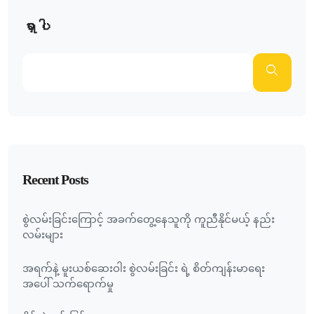
ရှာပါ
Recent Posts
စွဲလမ်းခြင်းကြောင့် အခက်တွေ့နေသူကို ကူညီနိုင်မယ့် နည်း
လမ်းများ
အရက်နဲ့ မူးယစ်ဆေးဝါး စွဲလမ်းခြင်း ရဲ့ စိတ်ကျန်းမာရေး
အပေါ် သက်ရောက်မှု