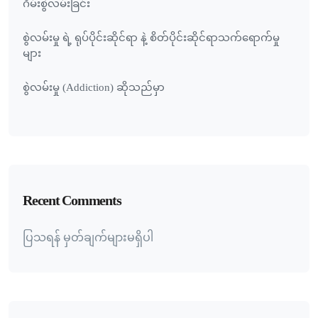
ဂိမ်းစွဲလမ်းခြင်း
စွဲလမ်းမှု ရဲ့ ရုပ်ပိုင်းဆိုင်ရာ နဲ့ စိတ်ပိုင်းဆိုင်ရာသက်ရောက်မှု
များ
စွဲလမ်းမှု (Addiction) ဆိုသည်မှာ
Recent Comments
ပြသရန် မှတ်ချက်များမရှိပါ