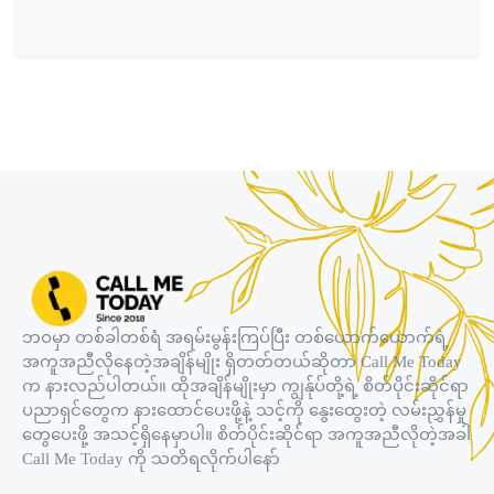
ဘဝမှာ တစ်ခါတစ်ရံ အရမ်းမွန်းကြပ်ပြီး တစ်ယောက်ယောက်ရဲ့
အကူအညီလိုနေတဲ့အချိန်မျိုး ရှိတတ်တယ်ဆိုတာ Call Me Today
က နားလည်ပါတယ်။ ထိုအချိန်မျိုးမှာ ကျွန်ုပ်တို့ရဲ့ စိတ်ပိုင်းဆိုင်ရာ
ပညာရှင်တွေက နားထောင်ပေးဖို့နဲ့ သင့်ကို နွေးထွေးတဲ့ လမ်းညွှန်မှု
တွေပေးဖို့ အသင့်ရှိနေမှာပါ။ စိတ်ပိုင်းဆိုင်ရာ အကူအညီလိုတဲ့အခါ
Call Me Today ကို သတိရလိုက်ပါနော်