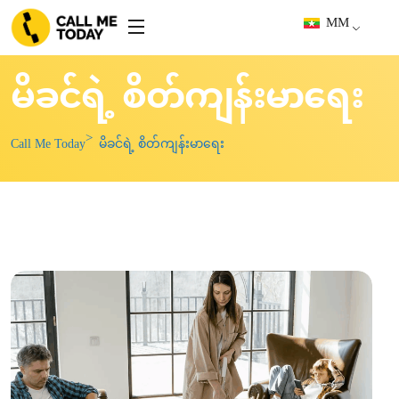
MM
မိခင်ရဲ့ စိတ်ကျန်းမာရေး
Call Me Today
မိခင်ရဲ့ စိတ်ကျန်းမာရေး