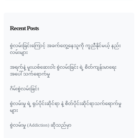
Recent Posts
စွဲလမ်းခြင်းကြောင့် အခက်တွေ့နေသူကို ကူညီနိုင်မယ့် နည်း
လမ်းများ
အရက်နဲ့ မူးယစ်ဆေးဝါး စွဲလမ်းခြင်း ရဲ့ စိတ်ကျန်းမာရေး
အပေါ် သက်ရောက်မှု
ဂိမ်းစွဲလမ်းခြင်း
စွဲလမ်းမှု ရဲ့ ရုပ်ပိုင်းဆိုင်ရာ နဲ့ စိတ်ပိုင်းဆိုင်ရာသက်ရောက်မှု
များ
စွဲလမ်းမှု (Addiction) ဆိုသည်မှာ