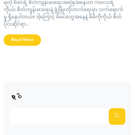
ရတဲ့ မိခင်ရဲ့ စိတ်ကျန်းမာရေးအခြေအနေဟာ ကလေးရဲ့
ကိုယ်၊ စိတ်ကျန်းမာရေးနဲ့ ဖွံ့ဖြိုးတိုးတက်ရေးမှာ သက်ရောက်
မှု ရှိနေပါတယ်။ ဒါ့ကြောင့် မိခင်တွေအနေနဲ့ မိမိကိုကိုယ် စိတ်
ပိုင်းဆိုင်ရာ...
Read More
ရှာပါ