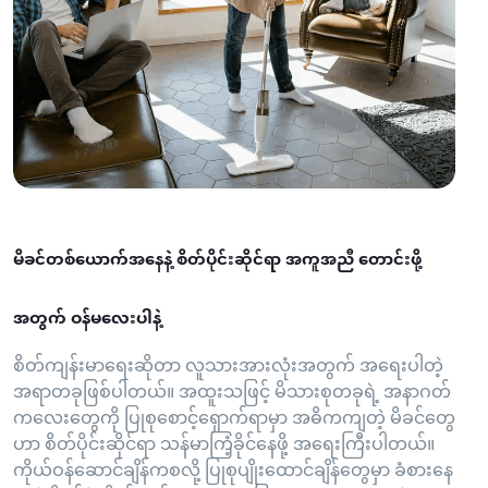
မိခင်တစ်ယောက်အနေနဲ့ စိတ်ပိုင်းဆိုင်ရာ အကူအညီ တောင်းဖို့
အတွက် ဝန်မလေးပါနဲ့
စိတ်ကျန်းမာရေးဆိုတာ လူသားအားလုံးအတွက် အရေးပါတဲ့
အရာတခုဖြစ်ပါတယ်။ အထူးသဖြင့် မိသားစုတခုရဲ့ အနာဂတ်
ကလေးတွေကို ပြုစုစောင့်ရှောက်ရာမှာ အဓိကကျတဲ့ မိခင်တွေ
ဟာ စိတ်ပိုင်းဆိုင်ရာ သန်မာကြံ့ခိုင်နေဖို့ အရေးကြီးပါတယ်။
ကိုယ်ဝန်ဆောင်ချိန်ကစလို့ ပြုစုပျိုးထောင်ချိန်တွေမှာ ခံစားနေ