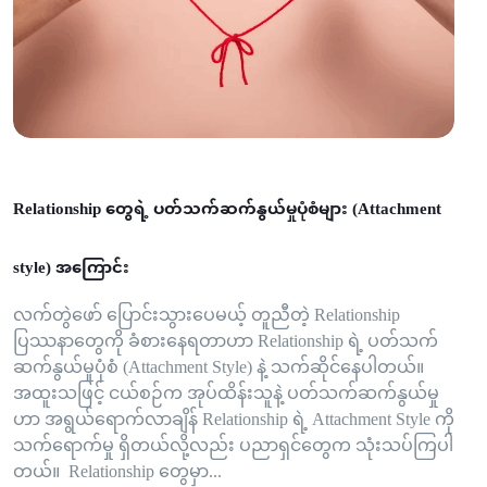
Relationship တွေရဲ့ ပတ်သက်ဆက်နွယ်မှုပုံစံများ (Attachment
style) အကြောင်း
လက်တွဲဖော် ပြောင်းသွားပေမယ့် တူညီတဲ့ Relationship
ပြဿနာတွေကို ခံစားနေရတာဟာ Relationship ရဲ့ ပတ်သက်
ဆက်နွယ်မှုပုံစံ (Attachment Style) နဲ့ သက်ဆိုင်နေပါတယ်။
အထူးသဖြင့် ငယ်စဉ်က အုပ်ထိန်းသူနဲ့ ပတ်သက်ဆက်နွယ်မှု
ဟာ အရွယ်ရောက်လာချိန် Relationship ရဲ့ Attachment Style ကို
သက်ရောက်မှု ရှိတယ်လို့လည်း ပညာရှင်တွေက သုံးသပ်ကြပါ
တယ်။ Relationship တွေမှာ...