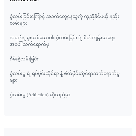
စွဲလမ်းခြင်းကြောင့် အခက်တွေ့နေသူကို ကူညီနိုင်မယ့် နည်း
လမ်းများ
အရက်နဲ့ မူးယစ်ဆေးဝါး စွဲလမ်းခြင်း ရဲ့ စိတ်ကျန်းမာရေး
အပေါ် သက်ရောက်မှု
ဂိမ်းစွဲလမ်းခြင်း
စွဲလမ်းမှု ရဲ့ ရုပ်ပိုင်းဆိုင်ရာ နဲ့ စိတ်ပိုင်းဆိုင်ရာသက်ရောက်မှု
များ
စွဲလမ်းမှု (Addiction) ဆိုသည်မှာ