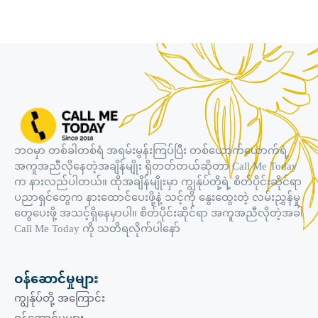
ဘဝမှာ တစ်ခါတစ်ရံ အရမ်းမွန်းကြပ်ပြီး တစ်ယောက်ယောက်ရဲ့
အကူအညီလိုနေတဲ့အချိန်မျိုး ရှိတတ်တယ်ဆိုတာ Call Me Today
က နားလည်ပါတယ်။ ထိုအချိန်မျိုးမှာ ကျွန်ုပ်တို့ရဲ့ စိတ်ပိုင်းဆိုင်ရာ
ပညာရှင်တွေက နားထောင်ပေးဖို့နဲ့ သင့်ကို နွေးထွေးတဲ့ လမ်းညွှန်မှု
တွေပေးဖို့ အသင့်ရှိနေမှာပါ။ စိတ်ပိုင်းဆိုင်ရာ အကူအညီလိုတဲ့အခါ
Call Me Today ကို သတိရလိုက်ပါနော်
ဝန်ဆောင်မှုများ
ကျွန်ုပ်တို့ အကြောင်း