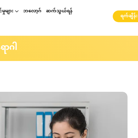
မှုများ
ဘလော့ဂ်
ဆက်သွယ်ရန်
ရက်ချိန်
p နှင့်ပတ်သတ်၍ဆွေးနွေးခြင်း
စားဆွေးနွေးခြင်း
ို့ ဆွေးနွေးခြင်း
webinarများ နှင့် အလုပ်ရုံဆွေးနွေးပွဲများ
ရောဂါ