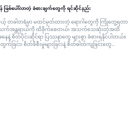
် ဖြစ်ပေါ်လာတဲ့ ခံစားချက်တွေကို ရင်ဆိုင်နည်း
မယ့် တခါတရံမှာ မထင်မှတ်ထားတဲ့ ရောဂါတွေကို ကြုံတွေ့ရတာ
 အသက်အန္တရာယ်ကို ထိခိုက်စေတယ်၊ အသက်သေဆုံးတဲ့အထိ
နေနဲ့ စိတ်ပိုင်းဆိုင်ရာ ပြဿနာတွေ များစွာ ခံစားရနိုင်ပါတယ်။
ွက်ခြင်း၊ စိတ်ဖိစီးမှုများခြင်းနဲ့ စိတ်ဓါတ်ကျခြင်းတွေ...