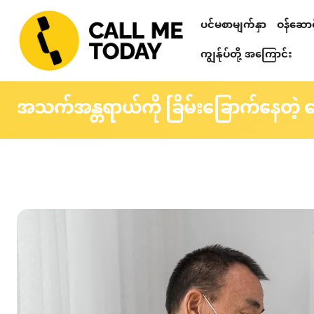
ပင်မစာမျက်နှာ
ဝန်ဆောင်
Relationshi
စိတ်ဒဏ်ရာ ကု
တယ်လီဂရမ် စာပ
သင်တန်းများ၊ ဟောပြောပွဲများ၊ 
စိတ်ပညာဆိုင်ရာ စစ်ဆေးခြင်း
ကျွန်ုပ်တို့ အကြောင်း
အသက်အန္တရာယ်ကို ခြိမ်းခြောက်နေတဲ့ 