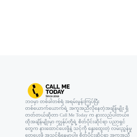
ဘဝမှာ တစ်ခါတစ်ရံ အရမ်းမွန်းကြပ်ပြီး
တစ်ယောက်ယောက်ရဲ့ အကူအညီလိုနေတဲ့အချိန်မျိုး ရှိ
တတ်တယ်ဆိုတာ Call Me Today က နားလည်ပါတယ်။
ထိုအချိန်မျိုးမှာ ကျွန်ုပ်တို့ရဲ့ စိတ်ပိုင်းဆိုင်ရာ ပညာရှင်
တွေက နားထောင်ပေးဖို့နဲ့ သင့်ကို နွေးထွေးတဲ့ လမ်းညွှန်မှု
တွေပေးဖို့ အသင့်ရှိနေမှာပါ။ စိတ်ပိုင်းဆိုင်ရာ အကူအညီ