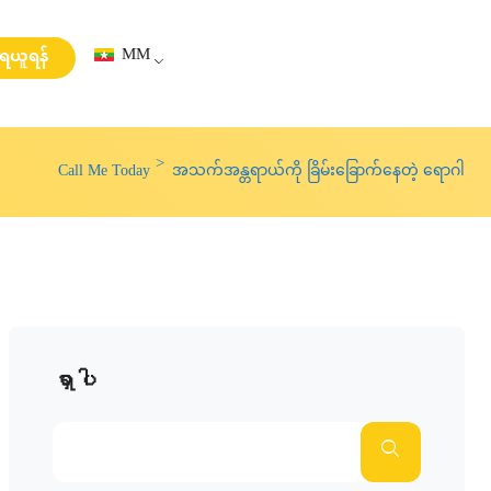
MM
းရယူရန်
Call Me Today
အသက်အန္တရာယ်ကို ခြိမ်းခြောက်နေတဲ့ ရောဂါ
ရှာပါ