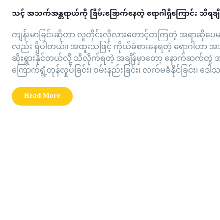
သင့် အသက်အန္တရာယ်ကို ခြိမ်းခြောက်နေတဲ့ ရောဂါရှိကြောင်း သိရချိန
ကျန်းမာခြင်းဆိုတာ လူတိုင်းလိုလားတောင့်တကြတဲ့ အရာဆိုပေ
လည်း ရှိပါတယ်။ အထူးသဖြင့် ကိုယ်ခံစားနေရတဲ့ ရောဂါဟာ
ဆိုးရွားနိုင်တယ်လို့ သိလိုက်ရတဲ့ အချိန်မှာတော့ နောက်ဆက်တွဲ အ
ကြောက်ရွံ့တုန်လှုပ်ခြင်း၊ ဝမ်းနည်းခြင်း၊ လက်မခံနိုင်ခြင်း၊ ဒေါသထ
Read More