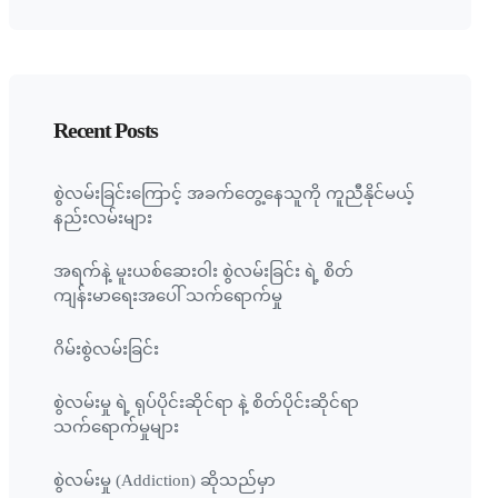
Recent Posts
စွဲလမ်းခြင်းကြောင့် အခက်တွေ့နေသူကို ကူညီနိုင်မယ့်
နည်းလမ်းများ
အရက်နဲ့ မူးယစ်ဆေးဝါး စွဲလမ်းခြင်း ရဲ့ စိတ်
ကျန်းမာရေးအပေါ် သက်ရောက်မှု
ဂိမ်းစွဲလမ်းခြင်း
စွဲလမ်းမှု ရဲ့ ရုပ်ပိုင်းဆိုင်ရာ နဲ့ စိတ်ပိုင်းဆိုင်ရာ
သက်ရောက်မှုများ
စွဲလမ်းမှု (Addiction) ဆိုသည်မှာ