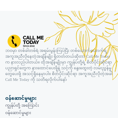
ဘဝမှာ တစ်ခါတစ်ရံ အရမ်းမွန်းကြပ်ပြီး တစ်ယောက်ယောက်ရဲ့
အကူအညီလိုနေတဲ့အချိန်မျိုး ရှိတတ်တယ်ဆိုတာ Call Me Today
က နားလည်ပါတယ်။ ထိုအချိန်မျိုးမှာ ကျွန်ုပ်တို့ရဲ့ စိတ်ပိုင်းဆိုင်ရာ
ပညာရှင်တွေက နားထောင်ပေးဖို့နဲ့ သင့်ကို နွေးထွေးတဲ့ လမ်းညွှန်မှု
တွေပေးဖို့ အသင့်ရှိနေမှာပါ။ စိတ်ပိုင်းဆိုင်ရာ အကူအညီလိုတဲ့အခါ
Call Me Today ကို သတိရလိုက်ပါနော်
ဝန်ဆောင်မှုများ
ကျွန်ုပ်တို့ အကြောင်း
ဝန်ဆောင်မှုများ