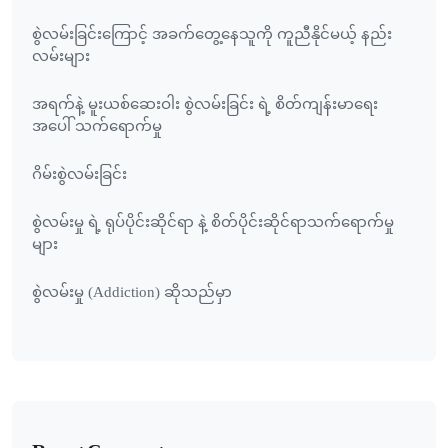
စွဲလမ်းခြင်းကြောင့် အခက်တွေ့နေသူကို ကူညီနိုင်မယ့် နည်း
လမ်းများ
အရက်နဲ့ မူးယစ်ဆေးဝါး စွဲလမ်းခြင်း ရဲ့ စိတ်ကျန်းမာရေး
အပေါ် သက်ရောက်မှု
ဂိမ်းစွဲလမ်းခြင်း
စွဲလမ်းမှု ရဲ့ ရုပ်ပိုင်းဆိုင်ရာ နဲ့ စိတ်ပိုင်းဆိုင်ရာသက်ရောက်မှု
များ
စွဲလမ်းမှု (Addiction) ဆိုသည်မှာ