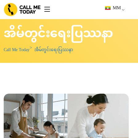
MM
အိမ်တွင်းရေးပြဿနာ
Call Me Today
အိမ်တွင်းရေးပြဿနာ