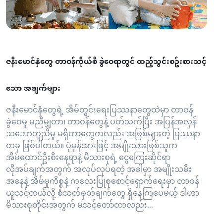
ဇနီးမောင်နှံတွေ တာဝန်ကိုယ်စီ ခွဲဝေရာတွင် ထည့်သွင်းစဥ်းစားသင့်
သော အချက်များ
ဇနီးမောင်နှံတွေရဲ့ အိမ်တွင်းရေးပြဿနာတွေထဲမှာ တာဝန်
ခွဲဝေမှု မညီမျှတာ၊ တာဝန်တွေနဲ့ ပတ်သက်ပြီး အပြန်အလှန်
သဘောတူညီမှု မရှိတာတွေကလည်း အဖြစ်များတဲ့ ပြဿနာ
တခု ဖြစ်ပါတယ်။ ပုံမှန်အားဖြင့် အမျိုးသားဖြစ်သူက
အိမ်ထောင်ဦးစီးနေရာနဲ့ မိသားစုရဲ့ ငွေကြေးဆိုင်ရာ
လိုအပ်ချက်အတွက်် အလုပ်လုပ်ရတဲ့ အခါမှာ အမျိုးသမီး
အနေနဲ့ အိမ်မှုကိစ္စနဲ့ ကလေးပြုစုစောင့်ရှောက်ရေးမှာ တာဝန်
ယူသင့်တယ်လို့ စံသတ်မှတ်ချက်တွေ ရှိနေကြပေမယ့် ဒါဟာ
မိသားစုတိုင်းအတွက် မသင့်တော်တာလည်း...