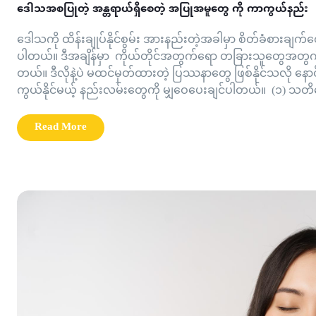
ဒေါသအစပြုတဲ့ အန္တရာယ်ရှိစေတဲ့ အပြုအမူတွေ ကို ကာကွယ်နည်း
ဒေါသကို ထိန်းချုပ်နိုင်စွမ်း အားနည်းတဲ့အခါမှာ စိတ်ခံစားချက်တွ
ပါတယ်။ ဒီအချိန်မှာ ကိုယ်တိုင်အတွက်ရော တခြားသူတွေအတွက်ကိ
တယ်။ ဒီလိုနဲ့ပဲ မထင်မှတ်ထားတဲ့ ပြဿနာတွေ ဖြစ်နိုင်သလို နော
ကွယ်နိုင်မယ့် နည်းလမ်းတွေကို မျှဝေပေးချင်ပါတယ်။ (၁) သတိ
Read More