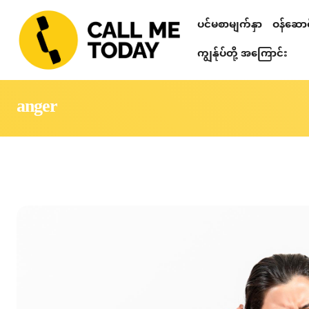
ပင်မစာမျက်နှာ
ဝန်ဆောင်
Relationshi
စိတ်ဒဏ်ရာ ကု
တယ်လီဂရမ် စာပ
သင်တန်းများ၊ ဟောပြောပွဲများ၊ 
စိတ်ပညာဆိုင်ရာ စစ်ဆေးခြင်း
ကျွန်ုပ်တို့ အကြောင်း
anger