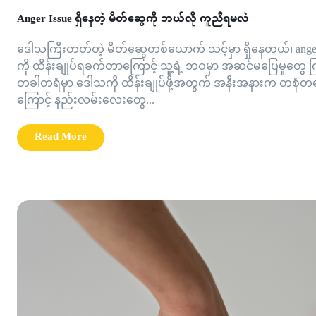
Anger Issue ရှိနေတဲ့ မိတ်ဆွေကို ဘယ်လို ကူညီရမလဲ
ဒေါသကြီးတတ်တဲ့ မိတ်ဆွေတစ်ယောက် သင့်မှာ ရှိနေတယ်၊ anger 
ကို ထိန်းချုပ်ရခက်တာကြောင့် သူ့ရဲ့ ဘဝမှာ အဆင်မပြေမှုတွေ 
တခါတရံမှာ ဒေါသကို ထိန်းချုပ်ဖို့အတွက် အနီးအနားက တစုံ
ကြောင့် နည်းလမ်းလေးတွေ...
Read More