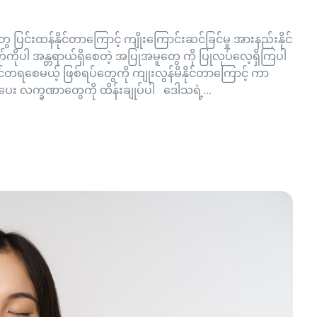
ေ ပြင်းထန်နိုင်တာကြောင့် ကျိုးကြောင်းဆင်ခြင်မှု အားနည်းနိုင်
ုပါ အန္တရာယ်ရှိစေတဲ့ အပြုအမူတွေ ကို ပြုလုပ်လေ့ရှိကြပါ
င်တရစေမယ့် ဖြစ်ရပ်တွေကို ကျုးလွန်မိနိုင်တာကြောင့် ကာ
ပေး လက္ခဏာတွေကို ထိန်းချုပ်ပါ ဒေါသရဲ့...