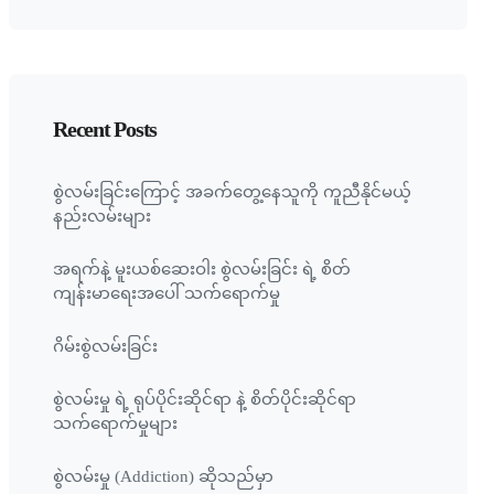
Recent Posts
စွဲလမ်းခြင်းကြောင့် အခက်တွေ့နေသူကို ကူညီနိုင်မယ့်
နည်းလမ်းများ
အရက်နဲ့ မူးယစ်ဆေးဝါး စွဲလမ်းခြင်း ရဲ့ စိတ်
ကျန်းမာရေးအပေါ် သက်ရောက်မှု
ဂိမ်းစွဲလမ်းခြင်း
စွဲလမ်းမှု ရဲ့ ရုပ်ပိုင်းဆိုင်ရာ နဲ့ စိတ်ပိုင်းဆိုင်ရာ
သက်ရောက်မှုများ
စွဲလမ်းမှု (Addiction) ဆိုသည်မှာ