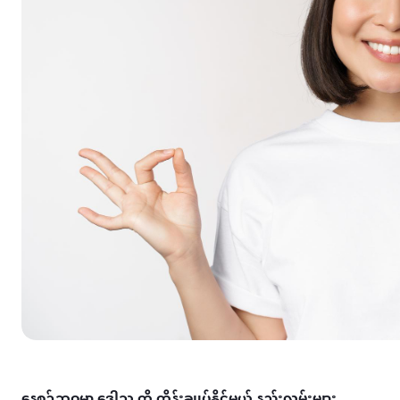
နေ့စဉ်ဘဝမှာ ဒေါသ ကို ထိန်းချုပ်နိုင်မယ့် နည်းလမ်းများ