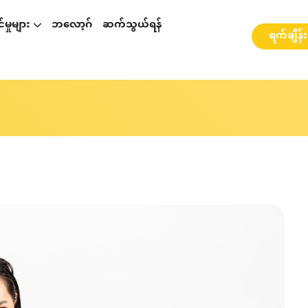
မှုများ
ဘလော့ဂ်
ဆက်သွယ်ရန်
ရက်ချိန်
p နှင့်ပတ်သတ်၍ဆွေးနွေးခြင်း
စားဆွေးနွေးခြင်း
ို့ ဆွေးနွေးခြင်း
webinarများ နှင့် အလုပ်ရုံဆွေးနွေးပွဲများ