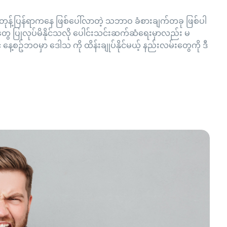
 တုန့်ပြန်ရာကနေ ဖြစ်ပေါ်လာတဲ့ သဘာဝ ခံစားချက်တခု ဖြစ်ပါ
ွေ ပြုလုပ်မိနိုင်သလို ပေါင်းသင်းဆက်ဆံရေးမှာလည်း မ
နေ့စဥ်ဘဝမှာ ဒေါသ ကို ထိန်းချုပ်နိုင်မယ့် နည်းလမ်းတွေကို ဒီ