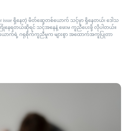
issue ရှိနေတဲ့ မိတ်ဆွေတစ်ယောက် သင့်မှာ ရှိနေတယ်၊ ဒေါသ
ကြုံနေရတယ်ဆိုရင် သင့်အနေနဲ့ ဖေးမ ကူညီပေးဖို့ လိုပါတယ်။
တယောက်ရဲ့ ဂရုစိုက်ကူညီမှုက များစွာ အထောက်အကူပြုတာ