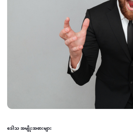
ဒေါသ အမျိုးအစားများ