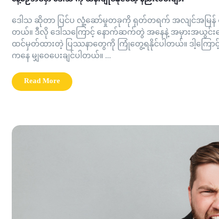
ဒေါသ ဆိုတာ ပြင်ပ လှုံ့ဆော်မှုတခုကို ရုတ်တရက် အလျင်အမြန်
တယ်။ ဒီလို ဒေါသကြောင့် နောက်ဆက်တွဲ အနေနဲ့ အမှားအယွင်းတ
ထင်မှတ်ထားတဲ့ ပြဿနာတွေကို ကြုံတွေ့ရနိုင်ပါတယ်။ ဒါ့ကြောင့် 
ကနေ မျှဝေပေးချင်ပါတယ်။ ...
Read More