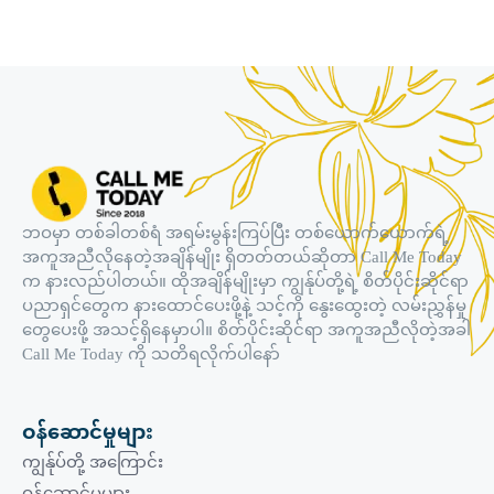
ဘဝမှာ တစ်ခါတစ်ရံ အရမ်းမွန်းကြပ်ပြီး တစ်ယောက်ယောက်ရဲ့
အကူအညီလိုနေတဲ့အချိန်မျိုး ရှိတတ်တယ်ဆိုတာ Call Me Today
က နားလည်ပါတယ်။ ထိုအချိန်မျိုးမှာ ကျွန်ုပ်တို့ရဲ့ စိတ်ပိုင်းဆိုင်ရာ
ပညာရှင်တွေက နားထောင်ပေးဖို့နဲ့ သင့်ကို နွေးထွေးတဲ့ လမ်းညွှန်မှု
တွေပေးဖို့ အသင့်ရှိနေမှာပါ။ စိတ်ပိုင်းဆိုင်ရာ အကူအညီလိုတဲ့အခါ
Call Me Today ကို သတိရလိုက်ပါနော်
ဝန်ဆောင်မှုများ
ကျွန်ုပ်တို့ အကြောင်း