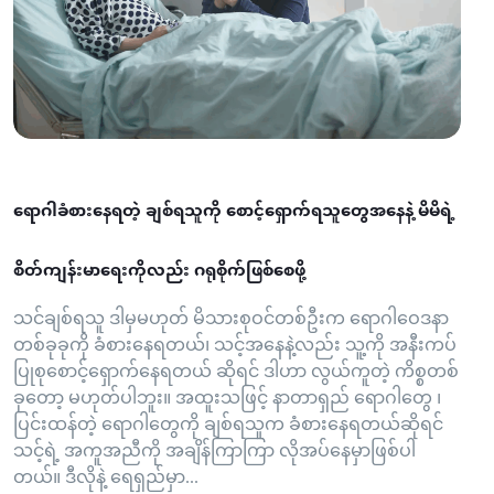
ရောဂါခံစားနေရတဲ့ ချစ်ရသူကို စောင့်ရှောက်ရသူတွေအနေနဲ့ မိမိရဲ့
စိတ်ကျန်းမာရေးကိုလည်း ဂရုစိုက်ဖြစ်စေဖို့
သင်ချစ်ရသူ ဒါမှမဟုတ် မိသားစုဝင်တစ်ဦးက ရောဂါဝေဒနာ
တစ်ခုခုကို ခံစားနေရတယ်၊ သင့်အနေနဲ့လည်း သူ့ကို အနီးကပ်
ပြုစုစောင့်ရှောက်နေရတယ် ဆိုရင် ဒါဟာ လွယ်ကူတဲ့ ကိစ္စတစ်
ခုတော့ မဟုတ်ပါဘူး။ အထူးသဖြင့် နာတာရှည် ရောဂါတွေ ၊
ပြင်းထန်တဲ့ ရောဂါတွေကို ချစ်ရသူက ခံစားနေရတယ်ဆိုရင်
သင့်ရဲ့ အကူအညီကို အချိန်ကြာကြာ လိုအပ်နေမှာဖြစ်ပါ
တယ်။ ဒီလိုနဲ့ ရေရှည်မှာ...