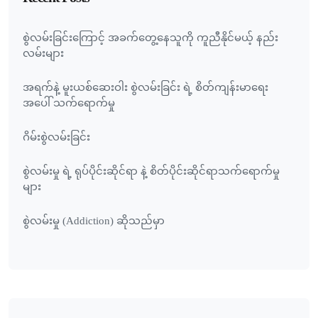
စွဲလမ်းခြင်းကြောင့် အခက်တွေ့နေသူကို ကူညီနိုင်မယ့် နည်း
လမ်းများ
အရက်နဲ့ မူးယစ်ဆေးဝါး စွဲလမ်းခြင်း ရဲ့ စိတ်ကျန်းမာရေး
အပေါ် သက်ရောက်မှု
ဂိမ်းစွဲလမ်းခြင်း
စွဲလမ်းမှု ရဲ့ ရုပ်ပိုင်းဆိုင်ရာ နဲ့ စိတ်ပိုင်းဆိုင်ရာသက်ရောက်မှု
များ
စွဲလမ်းမှု (Addiction) ဆိုသည်မှာ