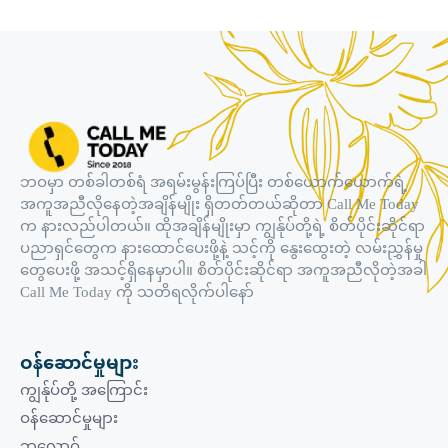
ဘဝမှာ တစ်ခါတစ်ရံ အရမ်းမွန်းကြပ်ပြီး တစ်ယောက်ယောက်ရဲ့
အကူအညီလိုနေတဲ့အချိန်မျိုး ရှိတတ်တယ်ဆိုတာ Call Me Today
က နားလည်ပါတယ်။ ထိုအချိန်မျိုးမှာ ကျွန်ုပ်တို့ရဲ့ စိတ်ပိုင်းဆိုင်ရာ
ပညာရှင်တွေက နားထောင်ပေးဖို့နဲ့ သင့်ကို နွေးထွေးတဲ့ လမ်းညွှန်မှု
တွေပေးဖို့ အသင့်ရှိနေမှာပါ။ စိတ်ပိုင်းဆိုင်ရာ အကူအညီလိုတဲ့အခါ
Call Me Today ကို သတိရလိုက်ပါနော်
ဝန်ဆောင်မှုများ
ကျွန်ုပ်တို့ အကြောင်း
ဝန်ဆောင်မှုများ
ဘလော့ဂ်