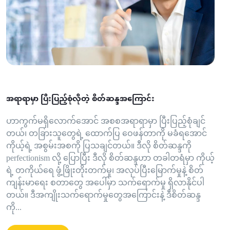
အရာရာမှာ ပြီးပြည့်စုံလိုတဲ့ စိတ်ဆန္ဒအကြောင်း
ဟာကွက်မရှိလောက်အောင် အစစအရာရာမှာ ပြီးပြည့်စုံချင်
တယ်၊ တခြားသူတွေရဲ့ ထောက်ပြ ဝေဖန်တာကို မခံရအောင်
ကိုယ့်ရဲ့ အစွမ်းအစကို ပြသချင်တယ်။ ဒီလို စိတ်ဆန္ဒကို
perfectionism လို့ ပြောပြီး ဒီလို စိတ်ဆန္ဒဟာ တခါတရံမှာ ကိုယ့်
ရဲ့ တကိုယ်ရေ ဖွံ့ဖြိုးတိုးတက်မှု၊ အလုပ်ပြီးမြောက်မှုနဲ့ စိတ်
ကျန်းမာရေး စတာတွေ အပေါ်မှာ သက်ရောက်မှု ရှိလာနိုင်ပါ
တယ်။ ဒီအကျိုးသက်ရောက်မှုတွေအကြောင်းနဲ့ ဒီစိတ်ဆန္ဒ
ကို...