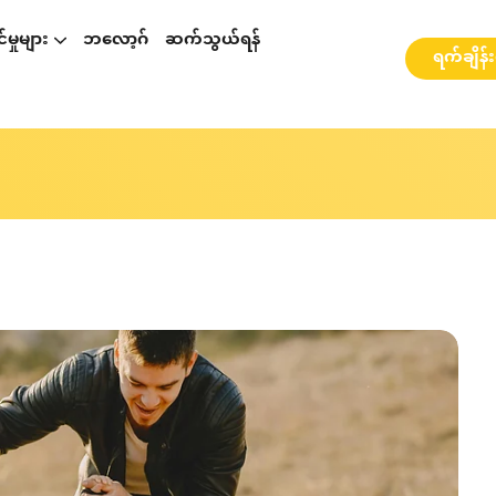
မှုများ
ဘလော့ဂ်
ဆက်သွယ်ရန်
ရက်ချိန်
p နှင့်ပတ်သတ်၍ဆွေးနွေးခြင်း
စားဆွေးနွေးခြင်း
ို့ ဆွေးနွေးခြင်း
webinarများ နှင့် အလုပ်ရုံဆွေးနွေးပွဲများ