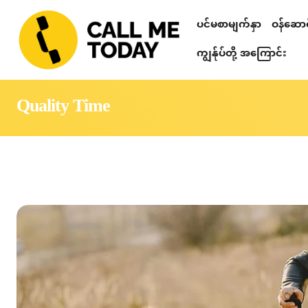
ပင်မစာမျက်နှာ
ဝန်ဆောင်
Relationshi
စိတ်ဒဏ်ရာ ကု
တယ်လီဂရမ် စာပ
သင်တန်းများ၊ ဟောပြောပွဲများ၊ 
စိတ်ပညာဆိုင်ရာ စစ်ဆေးခြင်း
ကျွန်ုပ်တို့ အကြောင်း
Quality Time