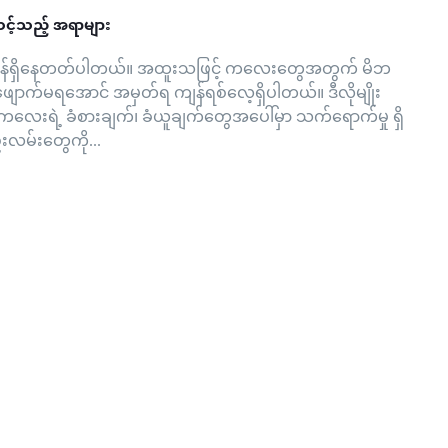
သင့်သည့် အရာများ
ာ ကျန်ရှိနေတတ်ပါတယ်။ အထူးသဖြင့် ကလေးတွေအတွက် မိဘ
 မေ့ဖျောက်မရအောင် အမှတ်ရ ကျန်ရစ်လေ့ရှိပါတယ်။ ဒီလိုမျိုး
းရဲ့ ခံစားချက်၊ ခံယူချက်တွေအပေါ်မှာ သက်ရောက်မှု ရှိ
းလမ်းတွေကို...