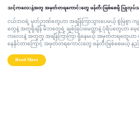
သင့်ကလေးနဲ့အတူ အမှတ်တရကောင်းတွေ ဖန်တီးဖြစ်စေဖို့ ပြုလုပ်
ငယ်ဘဝရဲ့ မှတ်ဉာဏ်တွေဟာ အချိန်ကြာသွားပေမယ့် စွဲမြဲစွ
တွေနဲ့ အတူရှိချိန် မိဘတွေရဲ့ ချစ်ခြင်းမေတ္တာနဲ့ ပုံရိပ်တွေဟာ
ကလေးနဲ့ အတူတူ အချိန်ကြာကြာ ရှိနေမယ့် အမှတ်တရတွေဟာ ကလေ
နေနိုင်တာကြောင့် အမှတ်တရကောင်းတွေ ဖန်တီးဖြစ်စေမယ့် နည်
Read More