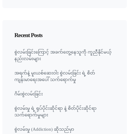
Recent Posts
စွဲလမ်းခြင်းကြောင့် အခက်တွေ့နေသူကို ကူညီနိုင်မယ့်
နည်းလမ်းများ
အရက်နဲ့ မူးယစ်ဆေးဝါး စွဲလမ်းခြင်း ရဲ့ စိတ်
ကျန်းမာရေးအပေါ် သက်ရောက်မှု
ဂိမ်းစွဲလမ်းခြင်း
စွဲလမ်းမှု ရဲ့ ရုပ်ပိုင်းဆိုင်ရာ နဲ့ စိတ်ပိုင်းဆိုင်ရာ
သက်ရောက်မှုများ
စွဲလမ်းမှု (Addiction) ဆိုသည်မှာ