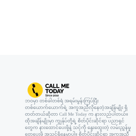
ဘဝမှာ တစ်ခါတစ်ရံ အရမ်းမွန်းကြပ်ပြီး
တစ်ယောက်ယောက်ရဲ့ အကူအညီလိုနေတဲ့အချိန်မျိုး ရှိ
တတ်တယ်ဆိုတာ Call Me Today က နားလည်ပါတယ်။
ထိုအချိန်မျိုးမှာ ကျွန်ုပ်တို့ရဲ့ စိတ်ပိုင်းဆိုင်ရာ ပညာရှင်
တွေက နားထောင်ပေးဖို့နဲ့ သင့်ကို နွေးထွေးတဲ့ လမ်းညွှန်မှု
တွေပေးဖို့ အသင့်ရှိနေမှာပါ။ စိတ်ပိုင်းဆိုင်ရာ အကူအညီ