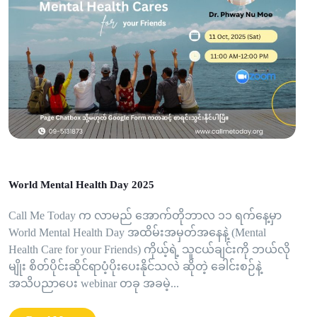
World Mental Health Day 2025
Call Me Today က လာမည် အောက်တိုဘာလ ၁၁ ရက်နေ့မှာ
World Mental Health Day အထိမ်းအမှတ်အနေနဲ့ (Mental
Health Care for your Friends) ကိုယ့်ရဲ့ သူငယ်ချင်းကို ဘယ်လို
မျိုး စိတ်ပိုင်းဆိုင်ရာပံ့ပိုးပေးနိုင်သလဲ ဆိုတဲ့ ခေါင်းစဉ်နဲ့
အသိပညာပေး webinar တခု အခမဲ့...