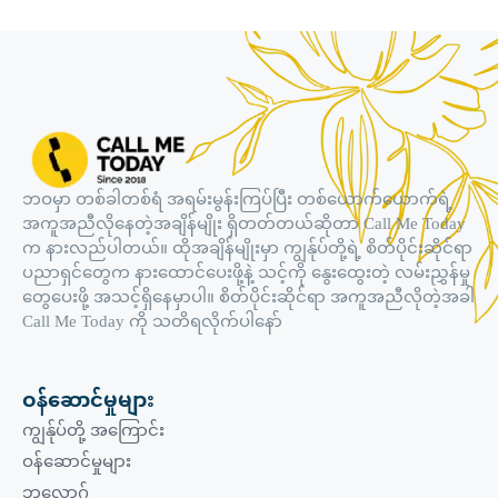
ဘဝမှာ တစ်ခါတစ်ရံ အရမ်းမွန်းကြပ်ပြီး တစ်ယောက်ယောက်ရဲ့
အကူအညီလိုနေတဲ့အချိန်မျိုး ရှိတတ်တယ်ဆိုတာ Call Me Today
က နားလည်ပါတယ်။ ထိုအချိန်မျိုးမှာ ကျွန်ုပ်တို့ရဲ့ စိတ်ပိုင်းဆိုင်ရာ
ပညာရှင်တွေက နားထောင်ပေးဖို့နဲ့ သင့်ကို နွေးထွေးတဲ့ လမ်းညွှန်မှု
တွေပေးဖို့ အသင့်ရှိနေမှာပါ။ စိတ်ပိုင်းဆိုင်ရာ အကူအညီလိုတဲ့အခါ
Call Me Today ကို သတိရလိုက်ပါနော်
ဝန်ဆောင်မှုများ
ကျွန်ုပ်တို့ အကြောင်း
ဝန်ဆောင်မှုများ
ဘလော့ဂ်