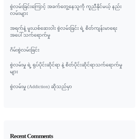
စွဲလမ်းခြင်းကြောင့် အခက်တွေ့နေသူကို ကူညီနိုင်မယ့် နည်း
လမ်းများ
အရက်နဲ့ မူးယစ်ဆေးဝါး စွဲလမ်းခြင်း ရဲ့ စိတ်ကျန်းမာရေး
အပေါ် သက်ရောက်မှု
ဂိမ်းစွဲလမ်းခြင်း
စွဲလမ်းမှု ရဲ့ ရုပ်ပိုင်းဆိုင်ရာ နဲ့ စိတ်ပိုင်းဆိုင်ရာသက်ရောက်မှု
များ
စွဲလမ်းမှု (Addiction) ဆိုသည်မှာ
Recent Comments