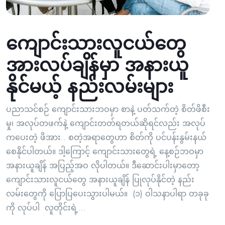
ကျောင်းသားလူငယ်တွေ
အားလပ်ချိန်မှာ အနားယူ
နိုင်မယ့် နည်းလမ်းများ
ပညာသင်စဉ် ကျောင်းသားဘဝမှာ စာနဲ့ ပတ်သက်တဲ့ စိတ်ဖိစီး
မှု၊ အလုပ်တဖက်နဲ့ ကျောင်းတတ်ရတယ်ဆိုရင်လည်း အလုပ်
ကပေးတဲ့ ဖိအား.. စတဲ့အရာတွေဟာ စိတ်ကို ပင်ပန်းနွမ်းနယ်
စေနိုင်ပါတယ်။ ဒါ့ကြောင့် ကျောင်းသားတွေရဲ့ နေ့စဉ်ဘဝမှာ
အနားယူချိန် အပြည့်အဝ လိုပါတယ်။ ဒီဆောင်းပါးမှာတော့
ကျောင်းသားလူငယ်တွေ အနားယူချိန် ပြုလုပ်နိုင်တဲ့ နည်း
လမ်းတွေကို ပြောပြပေးသွားပါမယ်။ (၁) ဝါသနာပါရာ တခုခု
ကို လုပ်ပါ လူတိုင်းရဲ့...