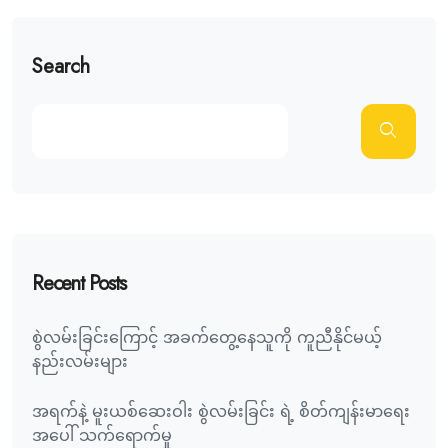
Search
Recent Posts
စွဲလမ်းခြင်းကြောင့် အခက်တွေ့နေသူကို ကူညီနိုင်မယ့်
နည်းလမ်းများ
အရက်နဲ့ မူးယစ်ဆေးဝါး စွဲလမ်းခြင်း ရဲ့ စိတ်ကျန်းမာရေး
အပေါ် သက်ရောက်မှု