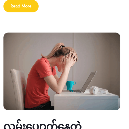
Read More
လမ်းပျောက်နေတဲ့