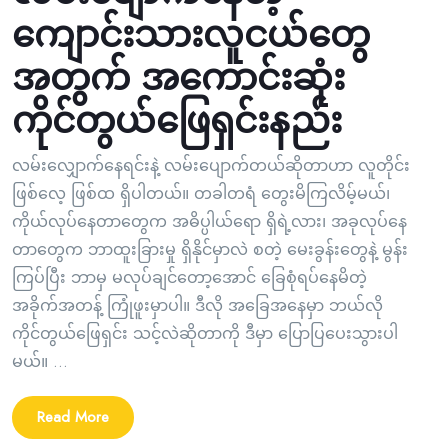
ကျောင်းသားလူငယ်တွေ
အတွက် အကောင်းဆုံး
ကိုင်တွယ်ဖြေရှင်းနည်း
လမ်းလျှောက်နေရင်းနဲ့ လမ်းပျောက်တယ်ဆိုတာဟာ လူတိုင်း
ဖြစ်လေ့ ဖြစ်ထ ရှိပါတယ်။ တခါတရံ တွေးမိကြလိမ့်မယ်၊
ကိုယ်လုပ်နေတာတွေက အဓိပ္ပါယ်ရော ရှိရဲ့လား၊ အခုလုပ်နေ
တာတွေက ဘာထူးခြားမှု ရှိနိုင်မှာလဲ စတဲ့ မေးခွန်းတွေနဲ့ မွန်း
ကြပ်ပြီး ဘာမှ မလုပ်ချင်တော့အောင် ခြေစုံရပ်နေမိတဲ့
အခိုက်အတန့် ကြုံဖူးမှာပါ။ ဒီလို အခြေအနေမှာ ဘယ်လို
ကိုင်တွယ်ဖြေရှင်း သင့်လဲဆိုတာကို ဒီမှာ ပြောပြပေးသွားပါ
မယ်။ ...
Read More