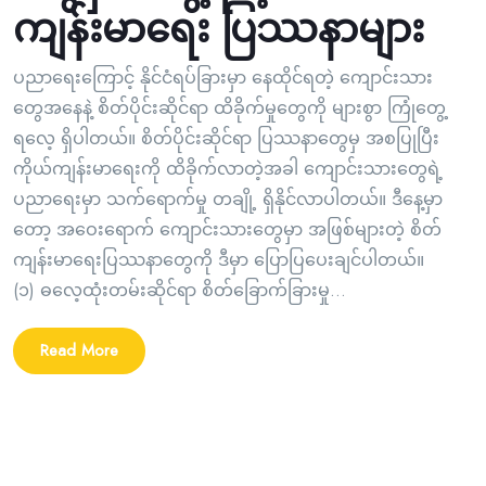
ကျန်းမာရေး ပြဿနာများ
ပညာရေးကြောင့် နိုင်ငံရပ်ခြားမှာ နေထိုင်ရတဲ့ ကျောင်းသား
တွေအနေနဲ့ စိတ်ပိုင်းဆိုင်ရာ ထိခိုက်မှုတွေကို များစွာ ကြုံတွေ့
ရလေ့ ရှိပါတယ်။ စိတ်ပိုင်းဆိုင်ရာ ပြဿနာတွေမှ အစပြုပြီး
ကိုယ်ကျန်းမာရေးကို ထိခိုက်လာတဲ့အခါ ကျောင်းသားတွေရဲ့
ပညာရေးမှာ သက်ရောက်မှု တချို့ ရှိနိုင်လာပါတယ်။ ဒီနေ့မှာ
တော့ အဝေးရောက် ကျောင်းသားတွေမှာ အဖြစ်များတဲ့ စိတ်
ကျန်းမာရေးပြဿနာတွေကို ဒီမှာ ပြောပြပေးချင်ပါတယ်။
(၁) ဓလေ့ထုံးတမ်းဆိုင်ရာ စိတ်ခြောက်ခြားမှု...
Read More