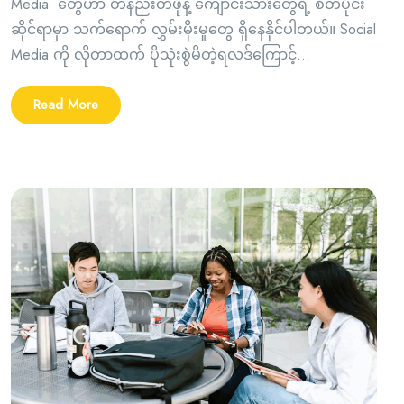
Media တွေဟာ တနည်းတဖုံနဲ့ ကျောင်းသားတွေရဲ့ စိတ်ပိုင်း
ဆိုင်ရာမှာ သက်ရောက် လွှမ်းမိုးမှုတွေ ရှိနေနိုင်ပါတယ်။ Social
Media ကို လိုတာထက် ပိုသုံးစွဲမိတဲ့ရလဒ်ကြောင့်...
Read More