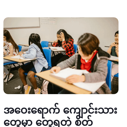
အဝေးရောက် ကျောင်းသား
တွေမှာ တွေ့ရတဲ့ စိတ်