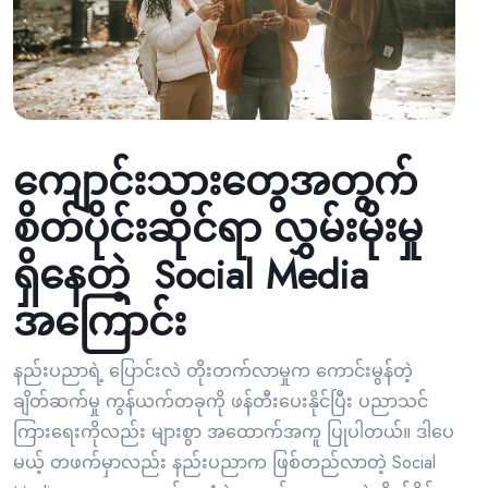
ကျောင်းသားတွေအတွက်
စိတ်ပိုင်းဆိုင်ရာ လွှမ်းမိုးမှု
ရှိနေတဲ့ Social Media
အကြောင်း
နည်းပညာရဲ့ ပြောင်းလဲ တိုးတက်လာမှုက ကောင်းမွန်တဲ့
ချိတ်ဆက်မှု ကွန်ယက်တခုကို ဖန်တီးပေးနိုင်ပြီး ပညာသင်
ကြားရေးကိုလည်း များစွာ အထောက်အကူ ပြုပါတယ်။ ဒါပေ
မယ့် တဖက်မှာလည်း နည်းပညာက ဖြစ်တည်လာတဲ့ Social