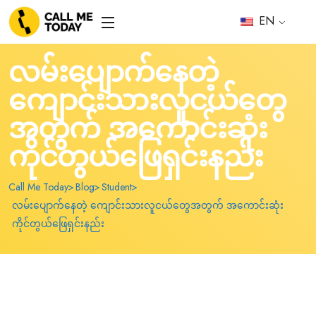
EN
လမ်းပျောက်နေတဲ့
ကျောင်းသားလူငယ်တွေ
အတွက် အကောင်းဆုံး
ကိုင်တွယ်ဖြေရှင်းနည်း
Call Me Today
Blog
Student
လမ်းပျောက်နေတဲ့ ကျောင်းသားလူငယ်တွေအတွက် အကောင်းဆုံး
ကိုင်တွယ်ဖြေရှင်းနည်း