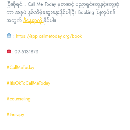
ပြီဆိုရင်… Call Me Today မှတဆင့် ပညာရှင်တွေနှင့်တွေ့ဆုံ
ကာ အခုပဲ နှစ်သိမ့်ဆွေးနွေးနိုင်ပါပြီ။ Booking ပြုလုပ်ရန်
အတွက်
ဒီနေရာကို
နှိပ်ပါ။
:
https://app.callmetoday.org/book
: 09-5131873
#CallMeToday
#ItIsOkToCallMeToday
#counseling
#therapy