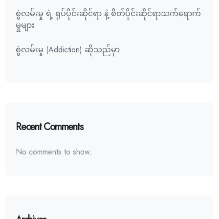
စွဲလမ်းမှု ရဲ့ ရုပ်ပိုင်းဆိုင်ရာ နဲ့ စိတ်ပိုင်းဆိုင်ရာသက်ရောက်
မှုများ
စွဲလမ်းမှု (Addiction) ဆိုသည်မှာ
Recent Comments
No comments to show.