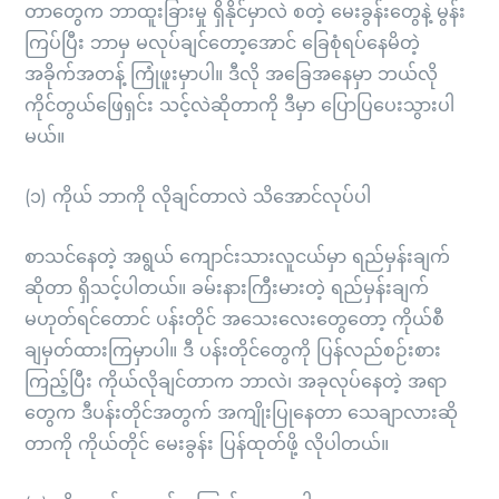
တာတွေက ဘာထူးခြားမှု ရှိနိုင်မှာလဲ စတဲ့ မေးခွန်းတွေနဲ့ မွန်း
ကြပ်ပြီး ဘာမှ မလုပ်ချင်တော့အောင် ခြေစုံရပ်နေမိတဲ့
အခိုက်အတန့် ကြုံဖူးမှာပါ။ ဒီလို အခြေအနေမှာ ဘယ်လို
ကိုင်တွယ်ဖြေရှင်း သင့်လဲဆိုတာကို ဒီမှာ ပြောပြပေးသွားပါ
မယ်။
(၁) ကိုယ် ဘာကို လိုချင်တာလဲ သိအောင်လုပ်ပါ
စာသင်နေတဲ့ အရွယ် ကျောင်းသားလူငယ်မှာ ရည်မှန်းချက်
ဆိုတာ ရှိသင့်ပါတယ်။ ခမ်းနားကြီးမားတဲ့ ရည်မှန်းချက်
မဟုတ်ရင်တောင် ပန်းတိုင် အသေးလေးတွေတော့ ကိုယ်စီ
ချမှတ်ထားကြမှာပါ။ ဒီ ပန်းတိုင်တွေကို ပြန်လည်စဉ်းစား
ကြည့်ပြီး ကိုယ်လိုချင်တာက ဘာလဲ၊ အခုလုပ်နေတဲ့ အရာ
တွေက ဒီပန်းတိုင်အတွက် အကျိုးပြုနေတာ သေချာလားဆို
တာကို ကိုယ်တိုင် မေးခွန်း ပြန်ထုတ်ဖို့ လိုပါတယ်။