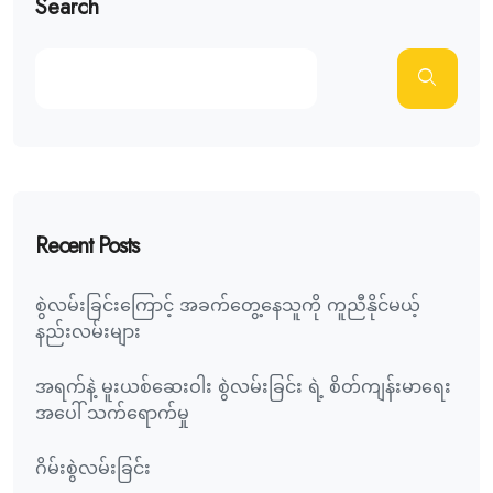
Search
Recent Posts
စွဲလမ်းခြင်းကြောင့် အခက်တွေ့နေသူကို ကူညီနိုင်မယ့်
နည်းလမ်းများ
အရက်နဲ့ မူးယစ်ဆေးဝါး စွဲလမ်းခြင်း ရဲ့ စိတ်ကျန်းမာရေး
အပေါ် သက်ရောက်မှု
ဂိမ်းစွဲလမ်းခြင်း