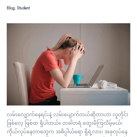
Blog
,
Student
လမ်းလျှောက်နေရင်းနဲ့ လမ်းပျောက်တယ်ဆိုတာဟာ လူတိုင်း
ဖြစ်လေ့ ဖြစ်ထ ရှိပါတယ်။ တခါတရံ တွေးမိကြလိမ့်မယ်၊
ကိုယ်လုပ်နေတာတွေက အဓိပ္ပါယ်ရော ရှိရဲ့လား၊ အခုလုပ်နေ