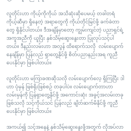
လူတိုင်းဟာ ကိုယ့်ကိုကိုယ် အသိဆုံးဆိုပေမယ့် တခါတရံ
ကိုယ့်ဆီမှာ ရှိနေတဲ့ အရာတွေကို ကိုယ်တိုင်မြင်ဖို့ ခက်ခဲတာ
တွေ ရှိနိုင်ပါတယ်။ ဒီအချိန်မှာတော့ ကျွမ်းကျင်တဲ့ ပညာရှင်ရဲ့
အကူအညီကို ယူပြီး နှစ်သိမ့်ဆွေးနွေးတာ ပြုလုပ်သင့်ပါ
တယ်။ ဒီနည်းလမ်းဟာ အလွန် ထိရောက်သလို လမ်းပျောက်
နေချိန်မှာ ပြန်လည် ရှာတွေ့နိုင်ဖို့ စိတ်ပညာနည်းအရ ကူညီ
ပေးနိုင်မှာ ဖြစ်ပါတယ်။
လူတိုင်းဟာ မကြာခဏဆိုသလို လမ်းပျောက်လေ့ ရှိကြပြီး ဒါ
ဟာ ပုံမှန် ဖြစ်ရိုးဖြစ်စဉ် တခုပါပဲ။ လမ်းပျောက်တာဟာ
လမ်းမှန်ကို ပြန်ရှာတွေ့နိုင်ဖို့ အကောင်းဆုံး အခွင့်အလမ်းတခု
ဖြစ်သလို သင့်ကိုယ်သင် ပြန်လည် ချိတ်ဆက်မိနိုင်ဖို့ ကူညီ
ပေးနိုင်မှာ ဖြစ်ပါတယ်။
အကယ်၍ သင့်အနေနဲ့ နှစ်သိမ့်ဆွေးနွေးဖို့အတွက် လိုအပ်လာ