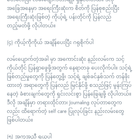
အခြေအနေမှာ အရေးကြီးဆုံးက စိတ်ကို ပြန်စုစည်းပြီး
အရေးကြီးဆုံးဖြစ်တဲ့ ကိုယ့်ရဲ့ ပန်းတိုင်ကို ပြန်လည်
တည့်မတ်ဖို့ လိုပါတယ်။
(၄) ကိုယ့်ကိုကိုယ် အချိန်ပေးပြီး ဂရုစိုက်ပါ
လမ်းပျောက်တဲ့အခါ မှာ အကောင်းဆုံး နည်းလမ်းက သင့်
ကိုယ်တိုင် ပြန်ရှာဖွေဖို့အတွက် နေရာတခု ပေးလိုက်ပါ။ သင့်ရဲ့
ဖြစ်တည်မှုတွေကို ပြန်တွေ့ဖို့၊ သင့်ရဲ့ ချစ်ခင်နှစ်သက် တန်ဖိုး
ထားတဲ့ အရာတွေကို ပြန်လည် မြင်နိုင်ဖို့ စသည်ဖြင့် မွန်းကြပ်
နေတဲ့ ခံစားချက်တွေကို ရှင်းလင်းစွာ ပြန်ဖြေချဖို့ လိုပါတယ်။
ဒီလို အချိန်မှာ တရားထိုင်တာ၊ Journaling လုပ်တာတွေက
လည်း ထိရောက်တဲ့ self care ပြုလုပ်ခြင်း နည်းလမ်းတွေ
ဖြစ်ပါတယ်။
(၅) အကူအညီ ရယူပါ