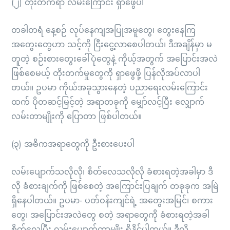
(၂) တိုးတက်ရာ လမ်းကြောင်း ရှာဖွေပါ
တခါတရံ နေ့စဉ် လုပ်နေကျအပြုအမူတွေ၊ တွေးနေကြ
အတွေးတွေဟာ သင့်ကို ငြီးငွေ့လာစေပါတယ်၊ ဒီအချိန်မှာ မ
တူတဲ့ စဉ်းစားတွေးခေါ်ပုံတွေနဲ့ ကိုယ့်အတွက် အပြောင်းအလဲ
ဖြစ်စေမယ့် တိုးတက်မှုတွေကို ရှာဖွေဖို့ ပြန်လိုအပ်လာပါ
တယ်။ ဥပမာ ကိုယ်အခုသွားနေတဲ့ ပညာရေးလမ်းကြောင်း
ထက် ပိုတဆင့်မြင့်တဲ့ အရာတခုကို မျှော်လင့်ပြီး လျှောက်
လမ်းတာမျိုးကို ပြောတာ ဖြစ်ပါတယ်။
(၃) အဓိကအရာတွေကို ဦးစားပေးပါ
လမ်းပျောက်သလိုလို၊ စိတ်လေသလိုလို ခံစားရတဲ့အခါမှာ ဒီ
လို ခံစားချက်ကို ဖြစ်စေတဲ့ အကြောင်းပြချက် တခုခုက အမြဲ
ရှိနေပါတယ်။ ဥပမာ- ပတ်ဝန်းကျင်ရဲ့ အတွေးအမြင်၊ စကား
တွေ၊ အပြောင်းအလဲတွေ စတဲ့ အရာတွေကို ခံစားရတဲ့အခါ
စိတ်လေပြီး လမ်းပျောက်တာမျိုး ရှိနိုင်ပါတယ်။ ဒီလို