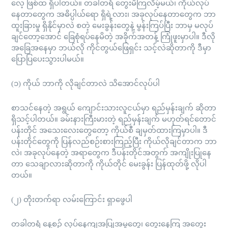
လေ့ ဖြစ်ထ ရှိပါတယ်။ တခါတရံ တွေးမိကြလိမ့်မယ်၊ ကိုယ်လုပ်
နေတာတွေက အဓိပ္ပါယ်ရော ရှိရဲ့လား၊ အခုလုပ်နေတာတွေက ဘာ
ထူးခြားမှု ရှိနိုင်မှာလဲ စတဲ့ မေးခွန်းတွေနဲ့ မွန်းကြပ်ပြီး ဘာမှ မလုပ်
ချင်တော့အောင် ခြေစုံရပ်နေမိတဲ့ အခိုက်အတန့် ကြုံဖူးမှာပါ။ ဒီလို
အခြေအနေမှာ ဘယ်လို ကိုင်တွယ်ဖြေရှင်း သင့်လဲဆိုတာကို ဒီမှာ
ပြောပြပေးသွားပါမယ်။
(၁) ကိုယ် ဘာကို လိုချင်တာလဲ သိအောင်လုပ်ပါ
စာသင်နေတဲ့ အရွယ် ကျောင်းသားလူငယ်မှာ ရည်မှန်းချက် ဆိုတာ
ရှိသင့်ပါတယ်။ ခမ်းနားကြီးမားတဲ့ ရည်မှန်းချက် မဟုတ်ရင်တောင်
ပန်းတိုင် အသေးလေးတွေတော့ ကိုယ်စီ ချမှတ်ထားကြမှာပါ။ ဒီ
ပန်းတိုင်တွေကို ပြန်လည်စဉ်းစားကြည့်ပြီး ကိုယ်လိုချင်တာက ဘာ
လဲ၊ အခုလုပ်နေတဲ့ အရာတွေက ဒီပန်းတိုင်အတွက် အကျိုးပြုနေ
တာ သေချာလားဆိုတာကို ကိုယ်တိုင် မေးခွန်း ပြန်ထုတ်ဖို့ လိုပါ
တယ်။
(၂) တိုးတက်ရာ လမ်းကြောင်း ရှာဖွေပါ
တခါတရံ နေ့စဉ် လုပ်နေကျအပြုအမူတွေ၊ တွေးနေကြ အတွေး