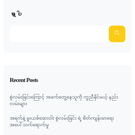
ရှာပါ
Recent Posts
စွဲလမ်းခြင်းကြောင့် အခက်တွေ့နေသူကို ကူညီနိုင်မယ့် နည်း
လမ်းများ
အရက်နဲ့ မူးယစ်ဆေးဝါး စွဲလမ်းခြင်း ရဲ့ စိတ်ကျန်းမာရေး
အပေါ် သက်ရောက်မှု