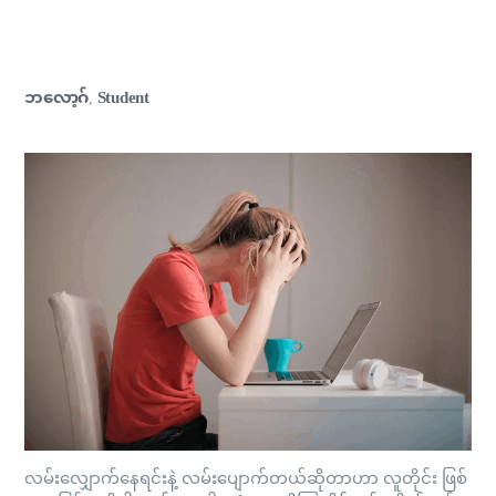
ဘလော့ဂ်
Student
,
လမ်းလျှောက်နေရင်းနဲ့ လမ်းပျောက်တယ်ဆိုတာဟာ လူတိုင်း ဖြစ်