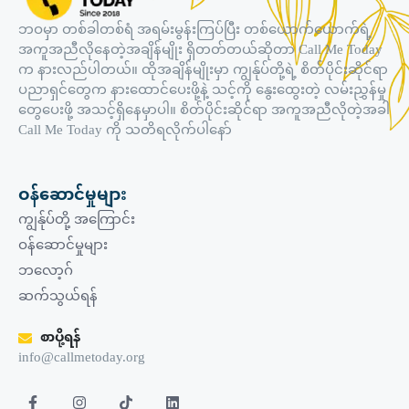
ဘဝမှာ တစ်ခါတစ်ရံ အရမ်းမွန်းကြပ်ပြီး တစ်ယောက်ယောက်ရဲ့
အကူအညီလိုနေတဲ့အချိန်မျိုး ရှိတတ်တယ်ဆိုတာ Call Me Today
က နားလည်ပါတယ်။ ထိုအချိန်မျိုးမှာ ကျွန်ုပ်တို့ရဲ့ စိတ်ပိုင်းဆိုင်ရာ
ပညာရှင်တွေက နားထောင်ပေးဖို့နဲ့ သင့်ကို နွေးထွေးတဲ့ လမ်းညွှန်မှု
တွေပေးဖို့ အသင့်ရှိနေမှာပါ။ စိတ်ပိုင်းဆိုင်ရာ အကူအညီလိုတဲ့အခါ
Call Me Today ကို သတိရလိုက်ပါနော်
ဝန်ဆောင်မှုများ
ကျွန်ုပ်တို့ အကြောင်း
ဝန်ဆောင်မှုများ
ဘလော့ဂ်
ဆက်သွယ်ရန်
စာပို့ရန်
info@callmetoday.org