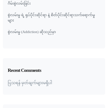
ဂိမ်းစွဲလမ်းခြင်း
စွဲလမ်းမှု ရဲ့ ရုပ်ပိုင်းဆိုင်ရာ နဲ့ စိတ်ပိုင်းဆိုင်ရာသက်ရောက်မှု
များ
စွဲလမ်းမှု (Addiction) ဆိုသည်မှာ
Recent Comments
ပြသရန် မှတ်ချက်များမရှိပါ