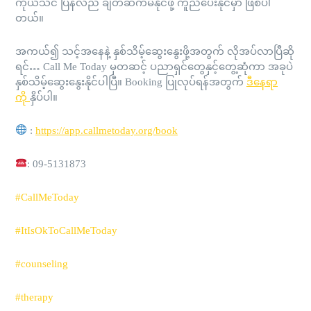
ကိုယ်သင် ပြန်လည် ချိတ်ဆက်မိနိုင်ဖို့ ကူညီပေးနိုင်မှာ ဖြစ်ပါ
တယ်။
အကယ်၍ သင့်အနေနဲ့ နှစ်သိမ့်ဆွေးနွေးဖို့အတွက် လိုအပ်လာပြီဆို
ရင်… Call Me Today မှတဆင့် ပညာရှင်တွေနှင့်တွေ့ဆုံကာ အခုပဲ
နှစ်သိမ့်ဆွေးနွေးနိုင်ပါပြီ။ Booking ပြုလုပ်ရန်အတွက်
ဒီနေရာ
ကို
နှိပ်ပါ။
:
https://app.callmetoday.org/book
: 09-5131873
#CallMeToday
#ItIsOkToCallMeToday
#counseling
#therapy