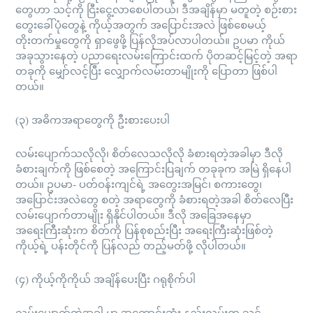
တွေဟာ သင့်ကို ငြီးငွေ့လာစေပါတယ်၊ ဒီအချိန်မှာ မတူတဲ့ စဉ်းစား
တွေးခေါ်ပုံတွေနဲ့ ကိုယ့်အတွက် အပြောင်းအလဲ ဖြစ်စေမယ့်
တိုးတက်မှုတွေကို ရှာဖွေဖို့ ပြန်လိုအပ်လာပါတယ်။ ဥပမာ ကိုယ်
အခုသွားနေတဲ့ ပညာရေးလမ်းကြောင်းထက် ပိုတဆင့်မြင့်တဲ့ အရာ
တခုကို မျှော်လင့်ပြီး လျှောက်လမ်းတာမျိုးကို ပြောတာ ဖြစ်ပါ
တယ်။
(၃) အဓိကအရာတွေကို ဦးစားပေးပါ
လမ်းပျောက်သလိုလို၊ စိတ်လေသလိုလို ခံစားရတဲ့အခါမှာ ဒီလို
ခံစားချက်ကို ဖြစ်စေတဲ့ အကြောင်းပြချက် တခုခုက အမြဲ ရှိနေပါ
တယ်။ ဥပမာ- ပတ်ဝန်းကျင်ရဲ့ အတွေးအမြင်၊ စကားတွေ၊
အပြောင်းအလဲတွေ စတဲ့ အရာတွေကို ခံစားရတဲ့အခါ စိတ်လေပြီး
လမ်းပျောက်တာမျိုး ရှိနိုင်ပါတယ်။ ဒီလို အခြေအနေမှာ
အရေးကြီးဆုံးက စိတ်ကို ပြန်စုစည်းပြီး အရေးကြီးဆုံးဖြစ်တဲ့
ကိုယ့်ရဲ့ ပန်းတိုင်ကို ပြန်လည် တည့်မတ်ဖို့ လိုပါတယ်။
(၄) ကိုယ့်ကိုကိုယ် အချိန်ပေးပြီး ဂရုစိုက်ပါ