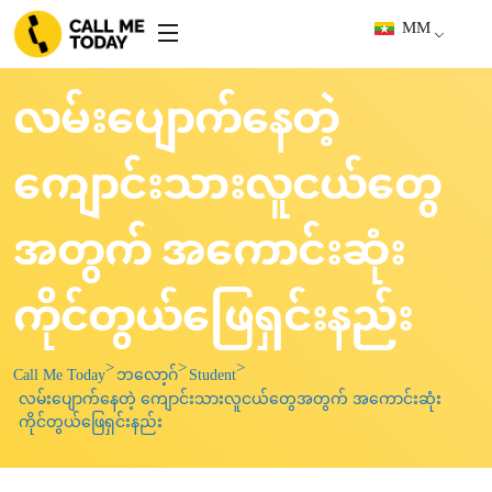
MM
လမ်းပျောက်နေတဲ့
ကျောင်းသားလူငယ်တွေ
အတွက် အကောင်းဆုံး
ကိုင်တွယ်ဖြေရှင်းနည်း
Call Me Today
ဘလော့ဂ်
Student
လမ်းပျောက်နေတဲ့ ကျောင်းသားလူငယ်တွေအတွက် အကောင်းဆုံး
ကိုင်တွယ်ဖြေရှင်းနည်း