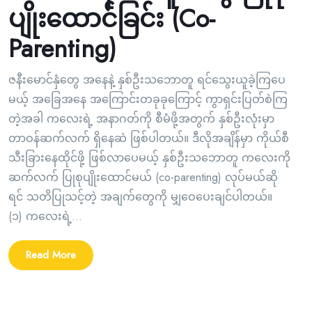
ပျိုးထောင်ခြင်း (Co-
Parenting)
ဇနီးမောင်နှံတွေ အနေနဲ့ နှစ်ဦးသဘောတူ ရင်သွေးယူခဲ့ကြပေ
မယ့် အခြေအနေ အကြောင်းတခုခုကြောင့် ကွာရှင်းပြတ်စဲကြ
တဲ့အခါ ကလေးရဲ့ အနာဂတ်ကို စီမံဖို့အတွက် နှစ်ဦးလုံးမှာ
တာဝန်ဆက်လက် ရှိနေဆဲ ဖြစ်ပါတယ်။ ဒီလိုအချိန်မှာ ကိုယ်စီ
သီးခြားနေထိုင်ဖို့ ဖြစ်လာပေမယ့် နှစ်ဦးသဘောတူ ကလေးကို
ဆက်လက် ပြုစုပျိုးထောင်မယ် (co-parenting) လုပ်မယ်ဆို
ရင် သတိပြုသင့်တဲ့ အချက်တွေကို မျှဝေပေးချင်ပါတယ်။
(၁) ကလေးရဲ့...
Read More