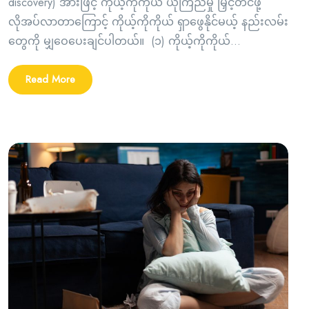
discovery) အားဖြင့် ကိုယ့်ကိုကိုယ် ယုံကြည်မှု မြှင့်တင်ဖို့
လိုအပ်လာတာကြောင့် ကိုယ့်ကိုကိုယ် ရှာဖွေနိုင်မယ့် နည်းလမ်း
တွေကို မျှဝေပေးချင်ပါတယ်။ (၁) ကိုယ့်ကိုကိုယ်...
Read More