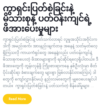
ကွာရှင်းပြတ်စဲခြင်းနဲ့
မိသားစုနဲ့ ပတ်ဝန်းကျင်ရဲ့
ဖိအားပေးမှုများ
ကွာရှင်းပြတ်စဲခြင်းနဲ့ ပတ်သက်လာရင် လူမှုအသိုင်းအဝိုင်းက
ဒါကို အမည်းစက်၊ အားနည်းချက်တခု အနေနဲ့ သတ်မှတ်လေ့
ရှိကြသလို ကာယကံရှင်တွေ အနေနဲ့လည်း ပတ်ဝန်းကျင်နဲ့
မိသားစုကပေးတဲ့ ဖိအားများစွာကို ရင်ဆိုင်ရလေ့ရှိပါတယ်။ ဒီ
ဖိအားတွေကို တွန်းလှန်ဖို့ ကြိုးစားရာကနေ နှစ်ဦးလုံးမှာ စိတ်
ပိုင်းဆိုင်ရာ ခံစားချက်တွေ များစွာ ဖြစ်လာနိုင်တာကြောင့် ဒါ
တွေကို ကျော်လွှားနိုင်မယ့် နည်းလမ်းတွေကို မျှဝေပေးချင်ပါ
တယ်။ ကွာရှင်းပြတ်စဲခြင်းနဲ့ ပတ်သက်တဲ့ စိန်ခေါ်မှုများ ...
Read More