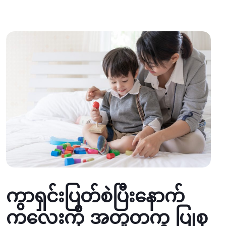
ကွာရှင်းပြတ်စဲပြီးနောက်
ကလေးကို အတူတကွ ပြုစု