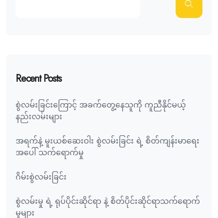
Recent Posts
စွဲလမ်းခြင်းကြောင့် အခက်တွေ့နေသူကို ကူညီနိုင်မယ့်
နည်းလမ်းများ
အရက်နဲ့ မူးယစ်ဆေးဝါး စွဲလမ်းခြင်း ရဲ့ စိတ်ကျန်းမာရေး
အပေါ် သက်ရောက်မှု
ဂိမ်းစွဲလမ်းခြင်း
စွဲလမ်းမှု ရဲ့ ရုပ်ပိုင်းဆိုင်ရာ နဲ့ စိတ်ပိုင်းဆိုင်ရာသက်ရောက်
မှုများ