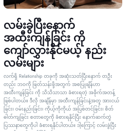
လမ်းခွဲပြီးနောက်
အထီးကျန်ခြင်း ကို
ကျော်လွှားနိုင်မယ့် နည်း
လမ်းများ
လက်ရှိ Relationship တခုကို အဆုံးသတ်ပြီးနောက် တဦး
တည်း ဘဝကို ဖြတ်သန်းဖို့အတွက် အစပြုချိန်ဟာ
အထီးကျန်ခြင်း ကို သိသိသာသာ ခံစားရတဲ့ အခိုက်အတန့်
ဖြစ်ပါတယ်။ ဒီလို အချိန်မှာ အထီးကျန်ခြင်းနဲ့အတူ အားငယ်
ခြင်း၊ ဝမ်းနည်းခြင်း၊ ကိုယ့်ကိုကိုယ် အပြစ်တင်ခြင်း၊ စိတ်
ဓါတ်ကျခြင်း စတာတွေကို ခံစားရနိုင်ပြီး နောက်ဆက်တွဲ
ပြဿနာတွေကိုပါ ခံစားရနိုင်ပါတယ်။ ဒါ့ကြောင့် လမ်းခွဲပြီး