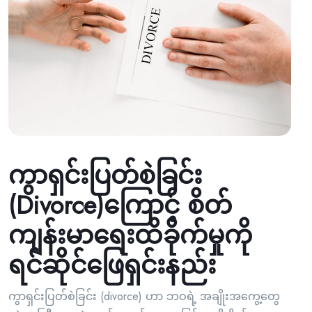
ကွာရှင်းပြတ်စဲခြင်း
(Divorce)ကြောင့် စိတ်
ကျန်းမာရေးထိခိုက်မှုကို
ရင်ဆိုင်ဖြေရှင်းနည်း
ကွာရှင်းပြတ်စဲခြင်း (divorce) ဟာ ဘဝရဲ့ အချိုးအကွေ့တွေ