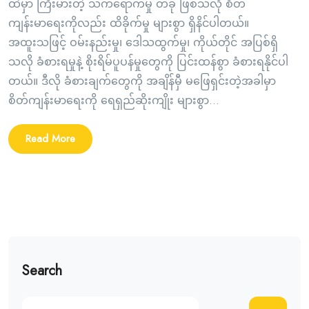
ထဲမှာ ကြီးမားတဲ့ သက်ရောက်မှု တခု ဖြစ်သလို စိတ်
ကျန်းမာရေးကိုလည်း ထိခိုက်မှု များစွာ ရှိနိင်ပါတယ်။
အထူးသဖြင့် ဝမ်းနည်းမှု၊ ဒေါသထွက်မှု၊ ကိုယ်တိုင် အပြစ်ရှိ
သလို ခံစားရမှုနဲ့ စိုးရိမ်ပူပန်မှုတွေကို ပြင်းထန်စွာ ခံစားရနိုင်ပါ
တယ်။ ဒီလို ခံစားချက်တွေကို အချိန်မှီ မဖြေရှင်းတဲ့အခါမှာ
စိတ်ကျန်းမာရေးကို ရေရှည်ဆိုးကျိုး များစွာ...
Read More
Search