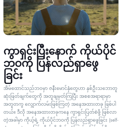
ကွာရှင်းပြီးနောက် ကိုယ်ပိုင်
ဘဝကို ပြန်လည်ရှာဖွေ
ခြင်း
အိမ်ထောင်သည်ဘဝမှာ ဇနီးမောင်နှံတွေဟာ နှစ်ဦးသဘောတူ
ဆုံးဖြတ်ချက်တွေကို အတူချမှတ်ကြပြီး အစစအရာရာမှာ
အတူတကွ လျှောက်လမ်းဖြစ်ကြတဲ့ အနေအထားတခု ဖြစ်ပါ
တယ်။ ဒီလို အနေအထားတခုကနေ ကွာရှင်းပြတ်စဲဖို့ ဖြစ်လာ
တဲ့အခါမှာ ကိုယ့်ရဲ့ ကိုယ်ပိုင်ဘဝကို ပြန်လည်ရှာဖွေခြင်း (self-