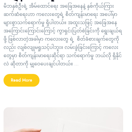
မိဘနှစ်ဦးရဲ့ အိမ်ထောင်ရေး အခြေအနေနဲ့ နှစ်ကိုယ်ကြား
ဆက်ဆံရေးဟာ ကလေးတွေရဲ့ စိတ်ကျန်းမာရေး အပေါ်မှာ
များစွာသက်ရောက်မှု ရှိပါတယ်။ အထူးသဖြင့် အခြေအနေ
အကြောင်းကြောင်းကြောင့် ကွာရှင်းပြတ်စဲခြင်းကို ရွေးချယ်ရ
ဖို့ ဖြစ်လာတဲ့အခါမှာ ကလေးတွေ ရဲ့ စိတ်ခံစားချက်တွေကို
လည်း လျစ်လျုမရှုသင့်ပါဘူး။ လမ်းခွဲခြင်းကြောင့် ကလေး
တွေမှာ စိတ်ကျန်းမာရေးဆိုင်ရာ သက်ရောက်မှု ဘယ်လို ရှိနိုင်
လဲ ဆိုတာကို မျှဝေပေးချင်ပါတယ်။ ...
Read More