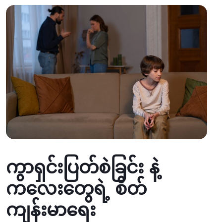
ကွာရှင်းပြတ်စဲခြင်း နဲ့
ကလေးတွေရဲ့ စိတ်
ကျန်းမာရေး