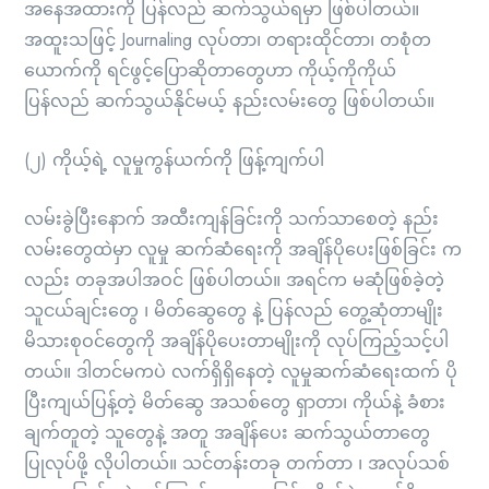
အနေအထားကို ပြန်လည် ဆက်သွယ်ရမှာ ဖြစ်ပါတယ်။
အထူးသဖြင့် Journaling လုပ်တာ၊ တရားထိုင်တာ၊ တစုံတ
ယောက်ကို ရင်ဖွင့်ပြောဆိုတာတွေဟာ ကိုယ့်ကိုကိုယ်
ပြန်လည် ဆက်သွယ်နိုင်မယ့် နည်းလမ်းတွေ ဖြစ်ပါတယ်။
(၂) ကိုယ့်ရဲ့ လူမှုကွန်ယက်ကို ဖြန့်ကျက်ပါ
လမ်းခွဲပြီးနောက် အထီးကျန်ခြင်းကို သက်သာစေတဲ့ နည်း
လမ်းတွေထဲမှာ လူမှု ဆက်ဆံရေးကို အချိန်ပိုပေးဖြစ်ခြင်း က
လည်း တခုအပါအဝင် ဖြစ်ပါတယ်။ အရင်က မဆုံဖြစ်ခဲ့တဲ့
သူငယ်ချင်းတွေ ၊ မိတ်ဆွေတွေ နဲ့ ပြန်လည် တွေ့ဆုံတာမျိုး
မိသားစုဝင်တွေကို အချိန်ပိုပေးတာမျိုးကို လုပ်ကြည့်သင့်ပါ
တယ်။ ဒါတင်မကပဲ လက်ရှိရှိနေတဲ့ လူမှုဆက်ဆံရေးထက် ပို
ပြီးကျယ်ပြန့်တဲ့ မိတ်ဆွေ အသစ်တွေ ရှာတာ၊ ကိုယ်နဲ့ ခံစား
ချက်တူတဲ့ သူတွေနဲ့ အတူ အချိန်ပေး ဆက်သွယ်တာတွေ
ပြုလုပ်ဖို့ လိုပါတယ်။ သင်တန်းတခု တက်တာ ၊ အလုပ်သစ်