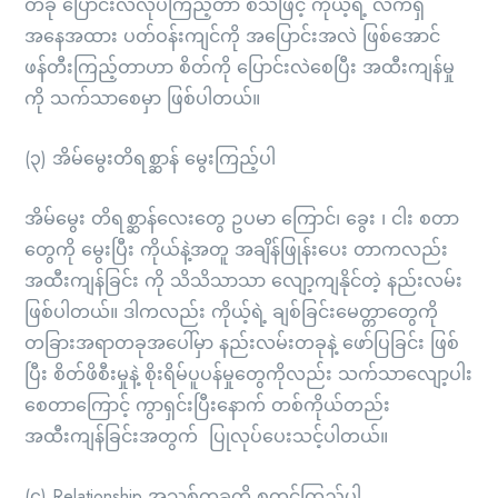
တခု ပြောင်းလဲလုပ်ကြည့်တာ စသဖြင့် ကိုယ့်ရဲ့ လက်ရှိ
အနေအထား ပတ်ဝန်းကျင်ကို အပြောင်းအလဲ ဖြစ်အောင်
ဖန်တီးကြည့်တာဟာ စိတ်ကို ပြောင်းလဲစေပြီး အထီးကျန်မှု
ကို သက်သာစေမှာ ဖြစ်ပါတယ်။
(၃) အိမ်မွေးတိရစ္ဆာန် မွေးကြည့်ပါ
အိမ်မွေး တိရစ္ဆာန်လေးတွေ ဥပမာ ကြောင်၊ ခွေး ၊ ငါး စတာ
တွေကို မွေးပြီး ကိုယ်နဲ့အတူ အချိန်ဖြုန်းပေး တာကလည်း
အထီးကျန်ခြင်း ကို သိသိသာသာ လျော့ကျနိုင်တဲ့ နည်းလမ်း
ဖြစ်ပါတယ်။ ဒါကလည်း ကိုယ့်ရဲ့ ချစ်ခြင်းမေတ္တာတွေကို
တခြားအရာတခုအပေါ်မှာ နည်းလမ်းတခုနဲ့ ဖော်ပြခြင်း ဖြစ်
ပြီး စိတ်ဖိစီးမှုနဲ့ စိုးရိမ်ပူပန်မှုတွေကိုလည်း သက်သာလျော့ပါး
စေတာကြောင့် ကွာရှင်းပြီးနောက် တစ်ကိုယ်တည်း
အထီးကျန်ခြင်းအတွက် ပြုလုပ်ပေးသင့်ပါတယ်။
(၄) Relationship အသစ်တခုကို စတင်ကြည့်ပါ