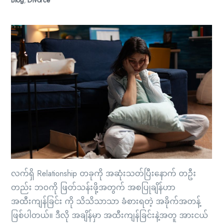
Blog
,
Divorce
လက်ရှိ Relationship တခုကို အဆုံးသတ်ပြီးနောက် တဦး
တည်း ဘဝကို ဖြတ်သန်းဖို့အတွက် အစပြုချိန်ဟာ
အထီးကျန်ခြင်း ကို သိသိသာသာ ခံစားရတဲ့ အခိုက်အတန့်
ဖြစ်ပါတယ်။ ဒီလို အချိန်မှာ အထီးကျန်ခြင်းနဲ့အတူ အားငယ်