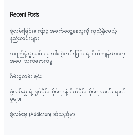
Recent Posts
စွဲလမ်းခြင်းကြောင့် အခက်တွေ့နေသူကို ကူညီနိုင်မယ့်
နည်းလမ်းများ
အရက်နဲ့ မူးယစ်ဆေးဝါး စွဲလမ်းခြင်း ရဲ့ စိတ်ကျန်းမာရေး
အပေါ် သက်ရောက်မှု
ဂိမ်းစွဲလမ်းခြင်း
စွဲလမ်းမှု ရဲ့ ရုပ်ပိုင်းဆိုင်ရာ နဲ့ စိတ်ပိုင်းဆိုင်ရာသက်ရောက်
မှုများ
စွဲလမ်းမှု (Addiction) ဆိုသည်မှာ