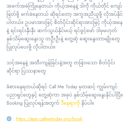
အခက်အခဲကြုံနေတယ်၊ ကိုယ့်အနေနဲ့ ဒါကို ကိုယ်တိုင် ကျော်
ဖြတ်ဖို့ ခက်ခဲနေတယ် ဆိုရင်တော့ အကူအညီယူဖို့ လိုအပ်နိုင်
ပါတယ်။ ဥပမာအားဖြင့် စိတ်ပိုင်းဆိုင်ရာအားဖြင့် ကိုယ့်အနေ
နဲ့ ရင်းရင်းနှီးနှီး ဆက်သွယ်နိုင်မယ့် ရင်ဖွင့်ဖော် ဒါမှမဟုတ်
နှစ်သိမ့်ဆွေးနွေးသူ တဦးဦးနဲ့ တွေ့ဆုံ ဆွေးနွေးတာမျိုးတွေ
ပြုလုပ်ပေးဖို့ လိုပါတယ်။
သင့်အနေနဲ့ အထီးကျန်ခြင်းနဲ့အတူ တခြားသော စိတ်ပိုင်း
ဆိုင်ရာ ပြဿနာတွေ
ခံစားနေရတယ်ဆိုရင် Call Me Today မှတဆင့် ကျွမ်းကျင်
ပညာရှင်တွေနှင့် တွေ့ဆုံကာ အခုပဲ နှစ်သိမ့်ဆွေးနွေးနိုင်ပါပြီ။
Booking ပြုလုပ်ရန်အတွက်
ဒီနေရာကို
နှိပ်ပါ။
:
https://app.callmetoday.org/book