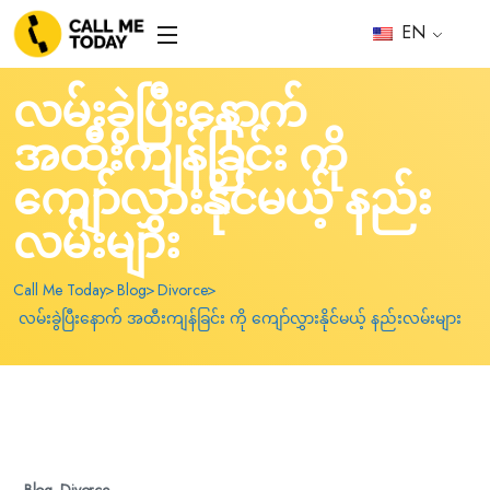
EN
လမ်းခွဲပြီးနောက်
အထီးကျန်ခြင်း ကို
ကျော်လွှားနိုင်မယ့် နည်း
လမ်းများ
Call Me Today
Blog
Divorce
လမ်းခွဲပြီးနောက် အထီးကျန်ခြင်း ကို ကျော်လွှားနိုင်မယ့် နည်းလမ်းများ