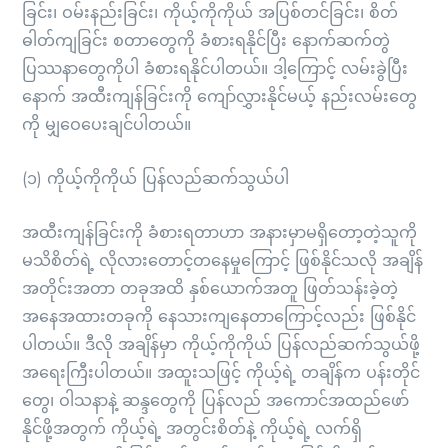
ခြင်း၊ ဝမ်းနည်းခြင်း၊ ကိုယ့်ကိုကိုယ် အပြစ်တင်ခြင်း၊ စိတ်
ဓါတ်ကျခြင်း စတာတွေကို ခံစားရနိုင်ပြီး နောက်ဆက်တွဲ
ပြဿနာတွေကိုပါ ခံစားရနိုင်ပါတယ်။ ဒါ့ကြောင့် လမ်းခွဲပြီး
နောက် အထီးကျန်ခြင်းကို ကျော်လွှားနိုင်မယ့် နည်းလမ်းတွေ
ကို မျှဝေပေးချင်ပါတယ်။
(၁) ကိုယ့်ကိုကိုယ် ပြန်လည်ဆက်သွယ်ပါ
အထီးကျန်ခြင်းကို ခံစားရတာဟာ အနားမှာမရှိတော့တဲ့သူကို
မသိစိတ်ရဲ့ လိုလားတောင့်တနေမှုကြောင့် ဖြစ်နိုင်သလို အချိန်
အတိုင်းအတာ တခုအထိ နှစ်ယောက်အတူ ဖြတ်သန်းခဲ့တဲ့
အနေအထားတခုကို နေသားကျနေတာကြောင့်လည်း ဖြစ်နိုင်
ပါတယ်။ ဒီလို အချိန်မှာ ကိုယ့်ကိုကိုယ် ပြန်လည်ဆက်သွယ်ဖို့
အရေးကြီးပါတယ်။ အထူးသဖြင့် ကိုယ့်ရဲ့ တချိန်က ပန်းတိုင်
တွေ၊ ဝါသနာနဲ့ ဆန္ဒတွေကို ပြန်လည် အကောင်အထည်ဖော်
နိုင်ဖို့အတွက် ကိုယ့်ရဲ့ အတွင်းစိတ်နဲ့ ကိုယ့်ရဲ့ လက်ရှိ