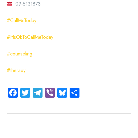
: 09-5131873
#CallMeToday
#ItIsOkToCallMeToday
#counseling
#therapy
Facebook
Twitter
Telegram
Viber
Bluesky
Share