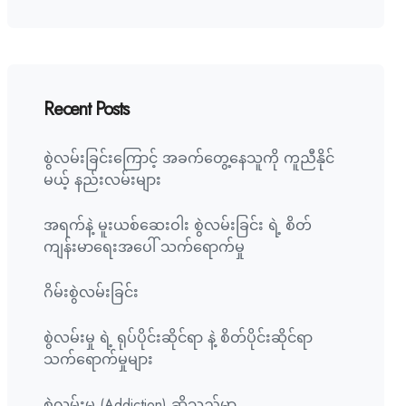
Recent Posts
စွဲလမ်းခြင်းကြောင့် အခက်တွေ့နေသူကို ကူညီနိုင်
မယ့် နည်းလမ်းများ
အရက်နဲ့ မူးယစ်ဆေးဝါး စွဲလမ်းခြင်း ရဲ့ စိတ်
ကျန်းမာရေးအပေါ် သက်ရောက်မှု
ဂိမ်းစွဲလမ်းခြင်း
စွဲလမ်းမှု ရဲ့ ရုပ်ပိုင်းဆိုင်ရာ နဲ့ စိတ်ပိုင်းဆိုင်ရာ
သက်ရောက်မှုများ
စွဲလမ်းမှု (Addiction) ဆိုသည်မှာ