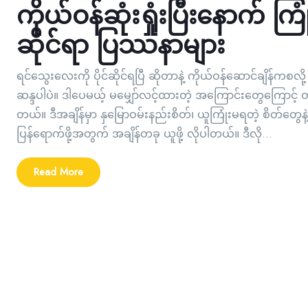
ကိုယ်ဝန်ဆုံးရှုံးပြီးနောက် ကြုံ
ဆိုင်ရာ ပြဿနာများ
ရင်သွေးလေးကို ပိုင်ဆိုင်ရပြီ ဆိုတာနဲ့ ကိုယ်ဝန်ဆောင်ချိန်ကစလ
ဆန္ဒပါပဲ။ ဒါပေမယ့် မမျှော်လင့်ထားတဲ့ အကြောင်းတွေကြောင့် တချ
တယ်။ ဒီအချိန်မှာ နှမြောဝမ်းနည်းစိတ်၊ ယူကြုံးမရတဲ့ စိတ်တွေနဲ့ 
ပြန်ရောက်ဖို့အတွက် အချိန်တခု ယူဖို့ လိုပါတယ်။ ဒီလို...
Read More