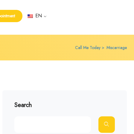
EN
ointment
Call Me Today
Miscarriage
Search