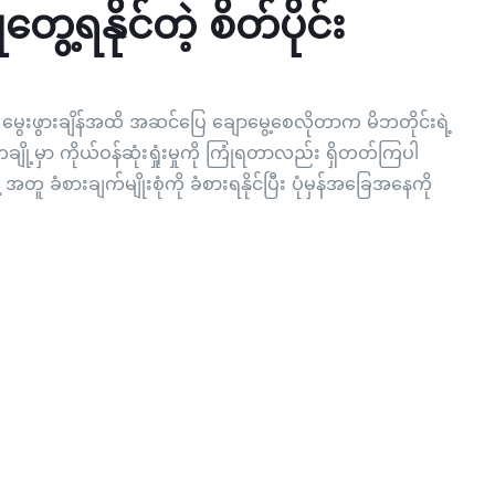
တွေ့ရနိုင်တဲ့ စိတ်ပိုင်း
ို့ မွေးဖွားချိန်အထိ အဆင်ပြေ ချောမွေ့စေလိုတာက မိဘတိုင်းရဲ့
ို့မှာ ကိုယ်ဝန်ဆုံးရှုံးမှုကို ကြုံရတာလည်း ရှိတတ်ကြပါ
အတူ ခံစားချက်မျိုးစုံကို ခံစားရနိုင်ပြီး ပုံမှန်အခြေအနေကို