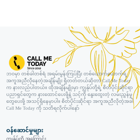
ဘဝမှာ တစ်ခါတစ်ရံ အရမ်းမွန်းကြပ်ပြီး တစ်ယောက်ယောက်ရဲ့
အကူအညီလိုနေတဲ့အချိန်မျိုး ရှိတတ်တယ်ဆိုတာ Call Me Today
က နားလည်ပါတယ်။ ထိုအချိန်မျိုးမှာ ကျွန်ုပ်တို့ရဲ့ စိတ်ပိုင်းဆိုင်ရာ
ပညာရှင်တွေက နားထောင်ပေးဖို့နဲ့ သင့်ကို နွေးထွေးတဲ့ လမ်းညွှန်မှု
တွေပေးဖို့ အသင့်ရှိနေမှာပါ။ စိတ်ပိုင်းဆိုင်ရာ အကူအညီလိုတဲ့အခါ
Call Me Today ကို သတိရလိုက်ပါနော်
ဝန်ဆောင်မှုများ
ကျွန်ုပ်တို့ အကြောင်း