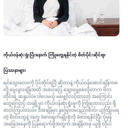
ကိုယ်ဝန်ဆုံးရှုံးပြီးနောက် ကြုံတွေ့ရနိုင်တဲ့ စိတ်ပိုင်းဆိုင်ရာ
ပြဿနာများ
ရင်သွေးလေးကို ပိုင်ဆိုင်ရပြီ ဆိုတာနဲ့ ကိုယ်ဝန်ဆောင်ချိန်ကစ
လို့ မွေးဖွားချိန်အထိ အဆင်ပြေ ချောမွေ့စေလိုတာက မိဘ
တိုင်းရဲ့ ဆန္ဒပါပဲ။ ဒါပေမယ့် မမျှော်လင့်ထားတဲ့ အကြောင်း
တွေကြောင့် တချို့မှာ ကိုယ်ဝန်ဆုံးရှုံးမှုကို ကြုံရတာလည်း ရှိ
တတ်ကြပါတယ်။ ဒီအချိန်မှာ နှမြောဝမ်းနည်းစိတ်၊ ယူကြုံးမရ
တဲ့ စိတ်တွေနဲ့ အတူ ခံစားချက်မျိုးစုံကို ခံစားရနိုင်ပြီး ပုံမှန်
အခြေအနေကို ပြန်ရောက်ဖို့အတွက် အချိန်တခု ယူဖို့ လိုပါ