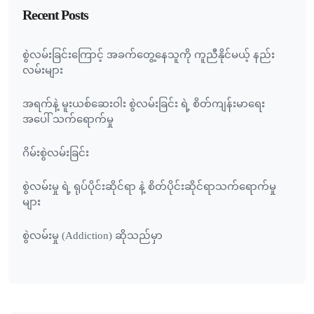
Recent Posts
စွဲလမ်းခြင်းကြောင့် အခက်တွေ့နေသူကို ကူညီနိုင်မယ့် နည်း
လမ်းများ
အရက်နဲ့ မူးယစ်ဆေးဝါး စွဲလမ်းခြင်း ရဲ့ စိတ်ကျန်းမာရေး
အပေါ် သက်ရောက်မှု
ဂိမ်းစွဲလမ်းခြင်း
စွဲလမ်းမှု ရဲ့ ရုပ်ပိုင်းဆိုင်ရာ နဲ့ စိတ်ပိုင်းဆိုင်ရာသက်ရောက်မှု
များ
စွဲလမ်းမှု (Addiction) ဆိုသည်မှာ