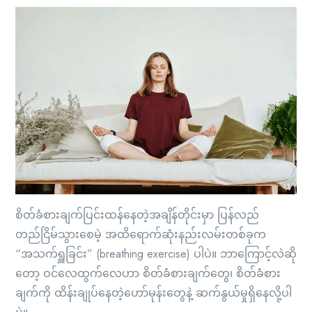
စိတ်ခံစားချက်ပြင်းထန်နေတဲ့အချိန်တိုင်းမှာ ပြန်လည်
တည်ငြိမ်သွားစေမဲ့ အထိရောက်ဆုံးနည်းလမ်းတစ်ခုက
“အသက်ရှူခြင်း” (breathing exercise) ပါပဲ။ ဘာကြောင့်လဲဆို
တော့ ဝင်လေထွက်လေဟာ စိတ်ခံစားချက်တွေ၊ စိတ်ခံစား
ချက်ကို ထိန်းချုပ်နေတဲ့ဟော်မုန်းတွေနဲ့ ဆက်နွယ်မှုရှိနေလို့ပါ