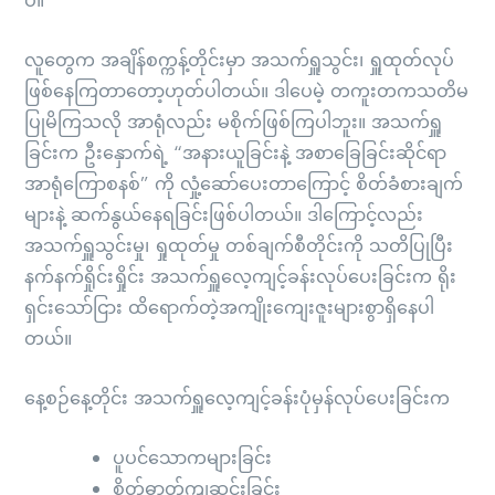
ပဲ။
လူတွေက အချိန်စက္ကန့်တိုင်းမှာ အသက်ရှူသွင်း၊ ရှူထုတ်လုပ်
ဖြစ်နေကြတာတော့ဟုတ်ပါတယ်။ ဒါပေမဲ့ တကူးတကသတိမ
ပြုမိကြသလို အာရုံလည်း မစိုက်ဖြစ်ကြပါဘူး။ အသက်ရှူ
ခြင်းက ဦးနှောက်ရဲ့ “အနားယူခြင်းနဲ့ အစာခြေခြင်းဆိုင်ရာ
အာရုံကြောစနစ်” ကို လှုံ့ဆော်ပေးတာကြောင့် စိတ်ခံစားချက်
များနဲ့ ဆက်နွယ်နေရခြင်းဖြစ်ပါတယ်။ ဒါကြောင့်လည်း
အသက်ရှူသွင်းမှု၊ ရှုထုတ်မှု တစ်ချက်စီတိုင်းကို သတိပြုပြီး
နက်နက်ရှိုင်းရှိုင်း အသက်ရှူလေ့ကျင့်ခန်းလုပ်ပေးခြင်းက ရိုး
ရှင်းသော်ငြား ထိရောက်တဲ့အကျိုးကျေးဇူးများစွာရှိနေပါ
တယ်။
နေ့စဉ်နေ့တိုင်း အသက်ရှူလေ့ကျင့်ခန်းပုံမှန်လုပ်ပေးခြင်းက
ပူပင်သောကများခြင်း
စိတ်ဓာတ်ကျဆင်းခြင်း