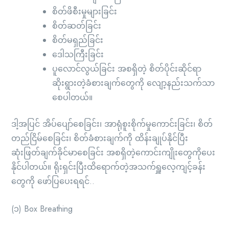
စိတ်ဖိစီးမှုများခြင်း
စိတ်ဆတ်ခြင်း
စိတ်မရှည်ခြင်း
ဒေါသကြီးခြင်း
ပူလောင်လွယ်ခြင်း အစရှိတဲ့ စိတ်ပိုင်းဆိုင်ရာ
ဆိုးရွားတဲ့ခံစားချက်တွေကို လျော့နည်းသက်သာ
စေပါတယ်။
ဒါ့အပြင် အိပ်ပျော်စေခြင်း၊ အာရုံစူးစိုက်မှုကောင်းခြင်း၊ စိတ်
တည်ငြိမ်စေခြင်း၊ စိတ်ခံစားချက်ကို ထိန်းချုပ်နိုင်ပြီး
ဆုံးဖြတ်ချက်ခိုင်မာစေခြင်း အစရှိတဲ့ကောင်းကျိုးတွေကိုပေး
နိုင်ပါတယ်။ ရိုးရှင်းပြီးထိရောက်တဲ့အသက်ရှူလေ့ကျင့်ခန်း
တွေကို ဖော်ပြပေးရရင်..
(၁) Box Breathing