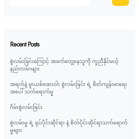
Recent Posts
စွဲလမ်းခြင်းကြောင့် အခက်တွေ့နေသူကို ကူညီနိုင်မယ့်
နည်းလမ်းများ
အရက်နဲ့ မူးယစ်ဆေးဝါး စွဲလမ်းခြင်း ရဲ့ စိတ်ကျန်းမာရေး
အပေါ် သက်ရောက်မှု
ဂိမ်းစွဲလမ်းခြင်း
စွဲလမ်းမှု ရဲ့ ရုပ်ပိုင်းဆိုင်ရာ နဲ့ စိတ်ပိုင်းဆိုင်ရာသက်ရောက်
မှုများ