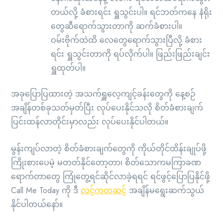
တယ်လို့ ခံစားရင်း ရှူသွင်းပါ။ ရင်ဘတ်ကနေ နံရိုး
တွေဆီရောက်သွားတာကို ဆက်ခံစားပါ။
ဝမ်းဗိုက်ထဲထိ လေတွေရောက်သွားပြီလို့ ခံစား
ရင်း ရှူသွင်းတာကို ရပ်လိုက်ပါ။ ဖြည်းဖြည်းချင်း
ရှူထုတ်ပါ။
အခုပြောပြထားတဲ့ အသက်ရှူလေ့ကျင့်ခန်းတွေကို နေ့စဉ်
အချိန်တစ်ခုသတ်မှတ်ပြီး လုပ်ပေးနိုင်သလို စိတ်ခံစားချက်
ပြင်းထန်လာတိုင်းမှာလည်း လုပ်ပေးနိုင်ပါတယ်။
မွန်းကျပ်လာတဲ့ စိတ်ခံစားချက်တွေကို ကိုယ်တိုင်ထိန်းချုပ်ဖို့
ကြိုးစားပေမဲ့ မတတ်နိုင်တော့တာ၊ စိတ်သောကမကြာခဏ
ရောက်တာတွေ ကြုံတွေ့ရင်ဆိုင်လာခဲ့ရရင် ရင်ဖွင့်ပြောပြနိုင်ဖို့
Call Me Today ကို ဒီ
လင့်ကတဆင့်
အချိန်မရွေးဆက်သွယ်
နိုင်ပါတယ်နော်။