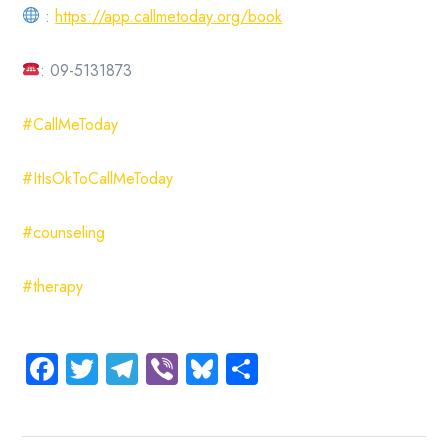
:
https://app.callmetoday.org/book
: 09-5131873
#CallMeToday
#ItIsOkToCallMeToday
#counseling
#therapy
Facebook
Twitter
Telegram
Viber
Bluesky
Share