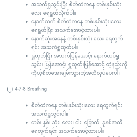
အသက်ရှုသွင်းပြီး စိတ်ထဲကနေ တစ်၊နှစ်၊သုံး၊
လေး ရေရွတ်လိုက်ပါ။
နောက်ထက် စိတ်ထဲကနေ တစ်၊နှစ်၊သုံး၊လေး
ရေရွတ်ပြီး အသက်အောင့်ထားပါ။
နောက်ဆုံးအနေနဲ့ တစ်၊နှစ်၊သုံး‌၊လေး ရေတွက်
ရင်း အသက်ရှူထုတ်ပါ။
ရှူထုတ်ပြီး အသက်ပြန်အောင့်၊ နောက်ထပ်ရှု
သွင်း၊ ပြန်အောင့်၊ ရှူထုတ်၊ပြန်အောင့် တဲ့နည်းကို
ကိုယ့်စိတ်အေးချမ်းသွားတဲ့အထိလုပ်ပေးပါ။
(၂) 4-7-8 Breathing
စိတ်ထဲကနေ တစ်၊နှစ်၊သုံး၊လေး ရေတွက်ရင်း
အသက်ရှူသွင်းပါ။
တစ်၊ နှစ်၊ သုံး၊ လေး၊ ငါး၊ ခြောက်၊ ခုနစ်အထိ
ရေတွက်ရင်း အသက်အောင့်ထားပါ။