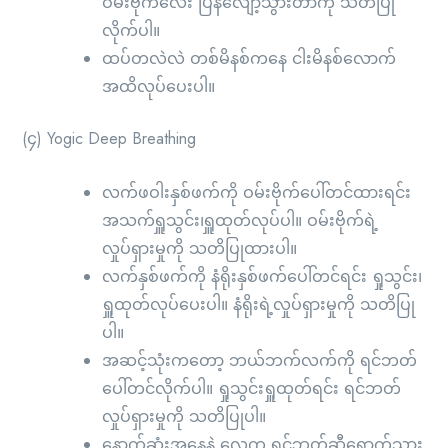
ဝမ်းဗိုက်လေး ပြန်လျော့သွားတာကို သတိပြု
လိုက်ပါ။
ထပ်တလဲလဲ တစ်မိနစ်ကနေ ငါးမိနစ်လောက်
အထိလုပ်ပေးပါ။
(၄) Yogic Deep Breathing
လက်ဖဝါးနှစ်ဖက်ကို ဝမ်းဗိုက်ပေါ်တင်ထားရင်း
အသက်ရှူသွင်း၊ရှူထုတ်လုပ်ပါ။ ဝမ်းဗိုက်ရဲ့
လှုပ်ရှားမှုကို သတိပြုထားပါ။
လက်နှစ်ဖက်ကို နံရိုးနှစ်ဖက်ပေါ်တင်ရင်း ရှုသွင်း၊
ရှူထုတ်လုပ်ပေးပါ။ နံရိုးရဲ့လှုပ်ရှားမှုကို သတိပြု
ပါ။
အဆင့်သုံးကတော့ ဘယ်ဘက်လက်ကို ရင်ဘတ်
ပေါ်တင်လိုက်ပါ။ ရှုသွင်းရှူထုတ်ရင်း ရင်ဘတ်
လှုပ်ရှားမှုကို သတိပြုပါ။
နောက်ဆုံးအနေနဲ့ လေက ရင်ဘတ်ဆီရောက်သွား