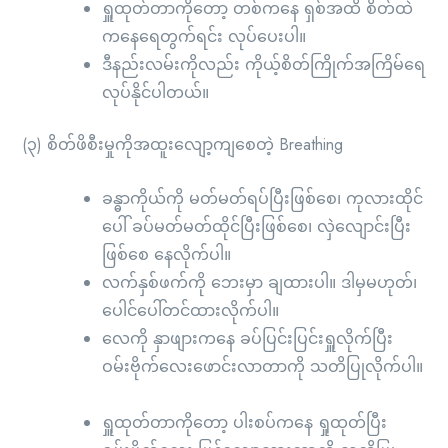
ရှူထုတ်တာကိုတော့ တစ်ကနေ ရှစ်အထိ စိတ်ထဲ
ကနေရေတွက်ရင်း လုပ်ပေးပါ။
ဒီနည်းလမ်းကိုလည်း ကိုယ့်စိတ်ကြိုက်အကြိမ်ရေ
လုပ်နိုင်ပါတယ်။
(၃) စိတ်ဖိစီးမှုကိုအထူးလျော့ကျစေတဲ့ Breathing
ခန္ဓာကိုယ်ကို မတ်မတ်ရပ်ပြီးဖြစ်စေ၊ ကုလားထိုင်
ပေါ် ခပ်မတ်မတ်ထိုင်ပြီးဖြစ်စေ၊ လှဲလျောင်းပြီး
ဖြစ်စေ နေလိုက်ပါ။
လက်နှစ်ဖက်ကို ဘေးမှာ ချထားပါ။ ဒါမှမဟုတ်၊
ပေါင်ပေါ်တင်ထားလိုက်ပါ။
လေကို နှာဖျားကနေ ခပ်ပြင်းပြင်းရှူလိုက်ပြီး
ဝမ်းဗိုက်လေးဖောင်းလာတာကို သတိပြုလိုက်ပါ။
ရှူထုတ်တာကိုတော့ ပါးစပ်ကနေ ရှုထုတ်ပြီး