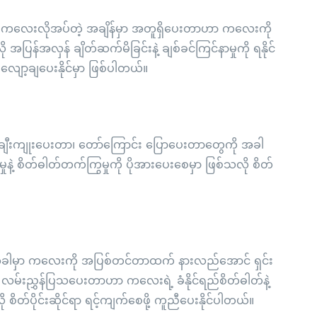
၊ ကလေးလိုအပ်တဲ့ အချိန်မှာ အတူရှိပေးတာဟာ ကလေးကို
စ်သလို အပြန်အလှန် ချိတ်ဆက်မိခြင်းနဲ့ ချစ်ခင်ကြင်နာမှုကို ရနိုင်
 လျော့ချပေးနိုင်မှာ ဖြစ်ပါတယ်။
ချီးကျုးပေးတာ၊ တော်ကြောင်း ပြောပေးတာတွေကို အခါ
ဲ့ စိတ်ဓါတ်တက်ကြွမှုကို ပိုအားပေးစေမှာ ဖြစ်သလို စိတ်
တဲ့အခါမှာ ကလေးကို အပြစ်တင်တာထက် နားလည်အောင် ရှင်း
လမ်းညွှန်ပြသပေးတာဟာ ကလေးရဲ့ ခံနိုင်ရည်စိတ်ဓါတ်နဲ့
ု စိတ်ပိုင်းဆိုင်ရာ ရင့်ကျက်စေဖို့ ကူညီပေးနိုင်ပါတယ်။