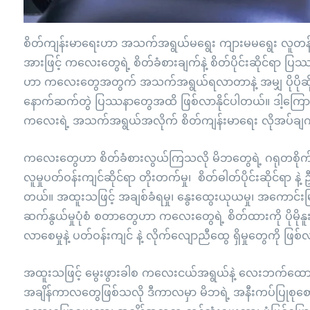
စိတ်ကျန်းမာရေးဟာ အသက်အရွယ်မရွေး ကျားမမရွေး လူတန်းစာ
အားဖြင့် ကလေးတွေရဲ့ စိတ်ခံစားချက်နဲ့ စိတ်ပိုင်းဆိုင်ရာ
ဟာ ကလေးတွေအတွက် အသက်အရွယ်ရလာတာနဲ့ အမျှ ပိုပိုဆိုးလာန
နောက်ဆက်တွဲ ပြဿနာတွေအထိ ဖြစ်လာနိုင်ပါတယ်။ ဒါ့ကြော
ကလေးရဲ့ အသက်အရွယ်အလိုက် စိတ်ကျန်းမာရေး လိုအပ်ချက်နဲ့
ကလေးတွေဟာ စိတ်ခံစားလွယ်ကြသလို မိဘတွေရဲ့ ဂရုတစိုက်နဲ့
လူမှုပတ်ဝန်းကျင်ဆိုင်ရာ တိုးတက်မှု၊ စိတ်ဓါတ်ပိုင်းဆိုင်ရာ နဲ့ ဦးန
တယ်။ အထူးသဖြင့် အချစ်ခံရမှု၊ နွေးထွေးယုယမှု၊ အကောင်းမြင်စ
ဆက်နွယ်မှုပုံစံ စတာတွေဟာ ကလေးတွေရဲ့ စိတ်ထားကို ပိုမိုန
လာစေမှုနဲ့ ပတ်ဝန်းကျင် နဲ့ လိုက်လျောညီထွေ ရှိမှုတွေကို ဖြ
အထူးသဖြင့် မွေးဖွားခါစ ကလေးငယ်အရွယ်နဲ့ လေးဘက်ထောက်
အချိန်ကာလတွေဖြစ်သလို ဒီကာလမှာ မိဘရဲ့ အနီးကပ်ပြုစုစောင