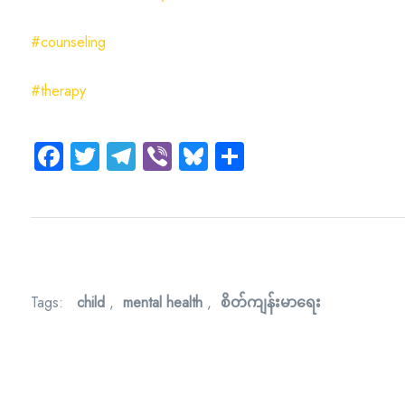
#counseling
#therapy
Facebook
Twitter
Telegram
Viber
Bluesky
Share
Tags:
child
,
mental health
,
စိတ်ကျန်းမာရေး