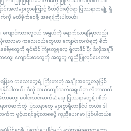
ာပြတာ၊ ပြုံးပြရယ်မောတာတွေ ပြုလုပ်ပေးသင့်ပါတယ်။
းအလဲများစွာကြောင့် စိတ်ပိုင်းဆိုင်ရာ ပြဿနာတချို့ ရှိ
က်ကို မထိခိုက်စေဖို့ အရေးကြီးပါတယ်။
ယ်၊ ကျောင်းသားလူငယ် အရွယ်ကို ရောက်လာချိန်မှာလည်း
်။ ဒီလိုကာလမှာ ကလေးငယ်တွေဟာ ကျောင်းတက်ရတဲ့ စိတ်
်မှုတွေကို ရင်ဆိုင်ကြုံတွေ့ရလေ့ ရှိလာနိုင်ပြီး ဒီလိုအချိန်
ွင့်တာတွေ၊ ကျောင်းစာတွေကို အတူတူ ကူညီပြုလုပ်ပေးတာ၊
်မှာ ကလေးတွေရဲ့ ကြီးမားတဲ့ အချိုးအကွေ့တခုဖြစ်
စားရနိုင်ပါတယ်။ ဒီလို ဆယ်ကျော်သက်အရွယ်မှာ လိုတာထက်
ခက်ခဲတာတွေ၊ ပေါင်းသင်းဆက်ဆံရေး ပြဿနာတွေနဲ့ ၊ စိတ်
ြီး နောက်ဆက်တွဲ ပြဿနာတွေ များစွာရှိလာနိုင်ပါတယ်။ ဒါ
က်က ဖွင့်ဟရင်ဖွင့်လာစေဖို့ ကူညီပေးရမှာ ဖြစ်ပါတယ်။
ဖြစ်စေဖို့ ပြုလုပ်ပေးနိုင်မယ့် နည်းလမ်းတွေကတော့ …