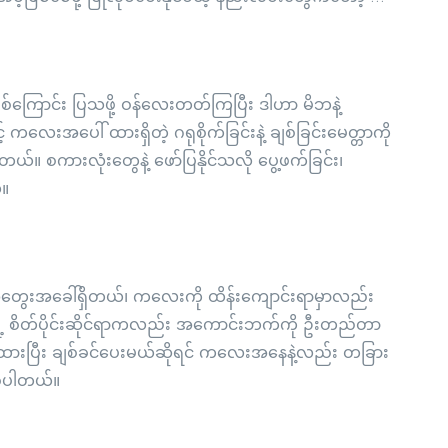
်ကြောင်း ပြသဖို့ ဝန်လေးတတ်ကြပြီး ဒါဟာ မိဘနဲ့
းအပေါ် ထားရှိတဲ့ ဂရုစိုက်ခြင်းနဲ့ ချစ်ခြင်းမေတ္တာကို
တယ်။ စကားလုံးတွေနဲ့ ဖော်ပြနိုင်သလို ပွေ့ဖက်ခြင်း၊
ယ်။
ါ
ွေးအခေါ်ရှိတယ်၊ ကလေးကို ထိန်းကျောင်းရာမှာလည်း
ဲ့ စိတ်ပိုင်းဆိုင်ရာကလည်း အကောင်းဘက်ကို ဦးတည်တာ
ထားပြီး ချစ်ခင်ပေးမယ်ဆိုရင် ကလေးအနေနဲ့လည်း တခြား
စ်ပါတယ်။