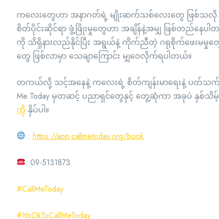
ကလေးတွေဟာ အနာဂတ်ရဲ့ မျိုးဆက်သစ်လေးတွေ ဖြစ်သလို သူတ
စိတ်ပိုင်းဆိုင်ရာ ဖွံ့ဖြိုးမှုတွေဟာ အချိန်နဲ့အမျှ ဖြစ်တ
ကို သိရှိနားလည်နိုင်ပြီး အရွယ်နဲ့ ကိုက်ညီတဲ့ ဂရုစိုက်ဖေးမမှု
တွေ ဖြစ်လာမှာ သေချာကြောင်း မျှဝေလိုက်ရပါတယ်။
တကယ်လို့ သင့်အနေနဲ့ ကလေးရဲ့ စိတ်ကျန်းမာရေးနဲ့ ပတ်သက်ပြီး
Me Today မှတဆင့် ပညာရှင်တွေနှင့် တွေ့ဆုံကာ အခုပဲ နှစ်သိမ့
ကို
နှိပ်ပါ။
:
https://app.callmetoday.org/book
: 09-5131873
#CallMeToday
#ItIsOkToCallMeToday