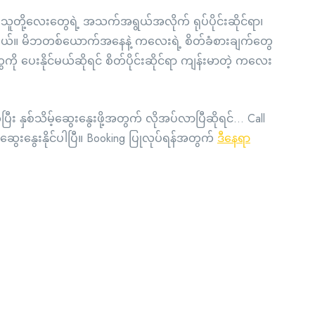
ို့လေးတွေရဲ့ အသက်အရွယ်အလိုက် ရုပ်ပိုင်းဆိုင်ရာ၊
ည်နေပါတယ်။ မိဘတစ်ယောက်အနေနဲ့ ကလေးရဲ့ စိတ်ခံစားချက်တွေ
တွေကို ပေးနိုင်မယ်ဆိုရင် စိတ်ပိုင်းဆိုင်ရာ ကျန်းမာတဲ့ ကလေး
 နှစ်သိမ့်ဆွေးနွေးဖို့အတွက် လိုအပ်လာပြီဆိုရင်… Call
်ဆွေးနွေးနိုင်ပါပြီ။ Booking ပြုလုပ်ရန်အတွက်
ဒီနေရာ