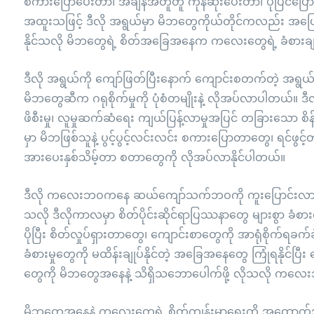
စကားပြောပေးတာ၊ အချိန်အတူတူ ကုန်ဆုံးပေးတာ၊ ပုံပြင်ပြေ
အထူးသဖြင့် ဒီလို အရွယ်မှာ မိဘတွေကိုယ်တိုင်ကလည်း အပြောင်
နိုင်သလို မိဘတွေရဲ့ စိတ်အခြေအနေက ကလေးတွေရဲ့ ခံစားချ
ဒီလို အရွယ်ကို ကျော်ဖြတ်ပြီးနောက် ကျောင်းစတက်တဲ့ အရွ
မိဘတွေဆီက ဂရုစိုက်မှုကို ပုံစံတမျိုးနဲ့ လိုအပ်လာပါတယ
ဖိစီးမှု၊ လူမှုဆက်ဆံရေး ကျယ်ပြန့်လာမှုအပြင် တခြားသော စိန်ခေါ
မှာ မိဘဖြစ်သူနဲ့ ပွင့်ပွင့်လင်းလင်း စကားပြောတာတွေ၊ ရင်ဖ
အားပေးနှစ်သိမ့်တာ စတာတွေကို လိုအပ်လာနိုင်ပါတယ်။
ဒီလို ကလေးဘဝကနေ ဆယ်ကျော်သက်ဘဝကို ကူးပြောင်းလာချိန
သလို ဒီလိုကာလမှာ စိတ်ပိုင်းဆိုင်ရာပြဿနာတွေ များစွာ ခံ
ပိုပြီး စိတ်လှုပ်ရှားတာတွေ၊ ကျောင်းစာတွေကို အာရုံစိုက်ရ
ခံစားမှုတွေကို မထိန်းချုပ်နိုင်တဲ့ အခြေအနေတွေ ကြုံရနိုင်ပ
တွေကို မိဘတွေအနေနဲ့ သိရှိသဘောပေါက်ဖို့ လိုသလို ကလေးဘ
မိဘတွေအနေနဲ့ ကလေးတွေရဲ့ စိတ်ကျန်းမာရေးကို အထောက်အပံ့