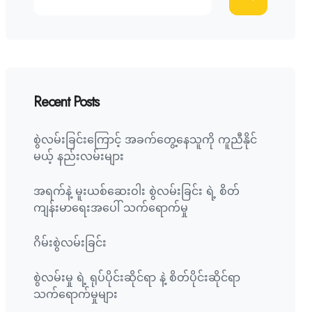
Recent Posts
စွဲလမ်းခြင်းကြောင့် အခက်တွေ့နေသူကို ကူညီနိုင်
မယ့် နည်းလမ်းများ
အရက်နဲ့ မူးယစ်ဆေးဝါး စွဲလမ်းခြင်း ရဲ့ စိတ်
ကျန်းမာရေးအပေါ် သက်ရောက်မှု
ဂိမ်းစွဲလမ်းခြင်း
စွဲလမ်းမှု ရဲ့ ရုပ်ပိုင်းဆိုင်ရာ နဲ့ စိတ်ပိုင်းဆိုင်ရာ
သက်ရောက်မှုများ