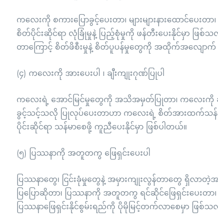
ကလေးကို စကားပြောခွင့်ပေးတာ၊ များများနားထောင်ပေးတာ
စိတ်ပိုင်းဆိုင်ရာ လုံခြုံမှုနဲ့ ပြည့်စုံမှုကို ဖန်တီးပေးနိုင်မှာ ဖြ
တာကြောင့် စိတ်ဖိစီးမှုနဲ့ စိတ်ပူပန်မှုတွေကို အထိုက်အလျောက်
(၄) ကလေးကို အားပေးပါ ၊ ချီးကျုးဂုဏ်ပြုပါ
ကလေးရဲ့ အောင်မြင်မှုတွေကို အသိအမှတ်ပြုတာ၊ ကလေးကို 
ခွင့်သင့်သလို ပြုလုပ်ပေးတာဟာ ကလေးရဲ့ စိတ်အားထက်သန်မှုန
ပိုင်းဆိုင်ရာ သန်မာစေဖို့ ကူညီပေးနိုင်မှာ ဖြစ်ပါတယ်။
(၅) ပြဿနာကို အတူတကွ ဖြေရှင်းပေးပါ
ပြဿနာတွေ၊ ငြင်းခုံမှုတွေနဲ့ အမှားကျုးလွန်တာတွေ ရှိလာ
ပြပြောဆိုတာ၊ ပြဿနာကို အတူတကွ ရင်ဆိုင်ဖြေရှင်းပေးတာ၊ 
ပြဿနာဖြေရှင်းနိုင်စွမ်းရည်ကို ပိုမိုမြင့်တက်လာစေမှာ ဖြစ်သလိ