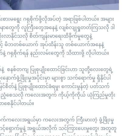
းမရွေး ဂရုစိုက်ဖို့လိုအပ်တဲ့ အရာဖြစ်ပါတယ်။ အများ
 ပြဿနာတွေကို လူကြီးတွေအနေနဲ့ လျစ်လျုရှုတတ်ကြသလို ဒါ
ိုင်သလို စိတ်ကျန်းမာရေးထိခိုက်မှုတွေနဲ့
င့် မိဘတစ်ယောက် အုပ်ထိန်းသူ တစ်ယောက်အနေနဲ့
 ဂရုစိုက်ရန် နည်းလမ်းတွေကို သိထားဖို့ လိုပါတယ်။
 စနစ်တကျ ပြုစုပျိုးထောင်ခြင်းဟာ သူတို့လေးတွေရဲ့
ှောက်ဖွံ့ဖြိုးမှုအပိုင်းမှာ များစွာ သက်ရောက်မှု ရှိနိုင်ပါ
ိတ်နဲ့ ပြုစုပျိုးထောင်ခံရမှု၊ ကောင်းမွန်တဲ့ ပတ်သက်
ူးညံ့စေသလို ကလေးအတွက် ကိုယ့်ကိုကိုယ် ယုံကြည်မှုတိုး
စ်လာစေနိုင်ပါတယ်။
ကလေးအရွယ်မှာ ကလေးအတွက် ကြီးမားတဲ့ ဖွံ့ဖြိုးမှု
့်ရှောက်မှုနဲ့ အရွယ်အလိုက် သင်ကြားပေးမှုတွေ၊ အတူတူ